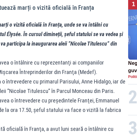
1
uează marți o vizită oficială în Franța
ți o vizită oficială în Franța, unde se va întâlni cu
 Élysée. În cursul dimineții, șeful statului se va vedea și
va participa la inaugurarea aleii ”Nicolae Titulescu” din
avea o întâlnire cu reprezentanţi ai companiilor
Neg
guv
şcarea Întreprinderilor din Franţa (Medef).
Polit
la 
a o întrevedere cu primarul Parisului, Anne Hidalgo, iar de
lun
leii ”Nicolae Titulescu” în Parcul Monceau din Paris.
a avea o întrevedere cu preşedintele Franţei, Emmanuel
e la ora 17.50, şeful statului va face o vizită la fabrica
tă oficială în Franţa, a avut luni seară o întâlnire cu