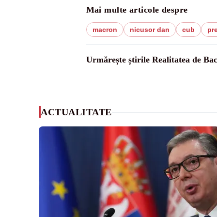
Mai multe articole despre
macron
nicusor dan
cub
pr
Urmărește știrile Realitatea de Ba
ACTUALITATE