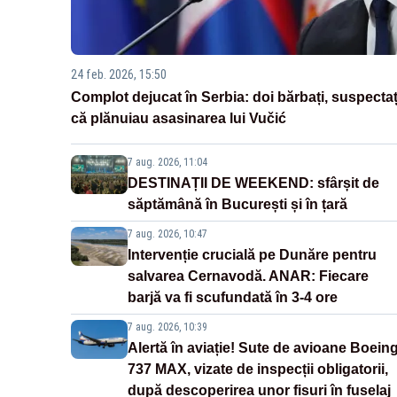
24 feb. 2026, 15:50
Complot dejucat în Serbia: doi bărbați, suspectaț
că plănuiau asasinarea lui Vučić
7 aug. 2026, 11:04
DESTINAȚII DE WEEKEND: sfârșit de
săptămână în București și în țară
7 aug. 2026, 10:47
Intervenție crucială pe Dunăre pentru
salvarea Cernavodă. ANAR: Fiecare
barjă va fi scufundată în 3-4 ore
7 aug. 2026, 10:39
Alertă în aviație! Sute de avioane Boein
737 MAX, vizate de inspecții obligatorii,
după descoperirea unor fisuri în fuselaj