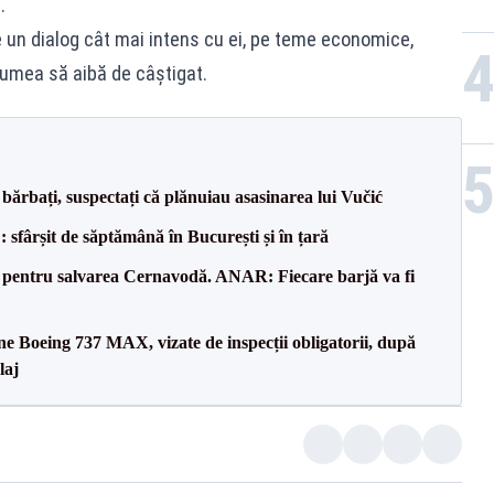
.
e un dialog cât mai intens cu ei, pe teme economice,
lumea să aibă de câştigat.
bărbați, suspectați că plănuiau asasinarea lui Vučić
șit de săptămână în București și în țară
e pentru salvarea Cernavodă. ANAR: Fiecare barjă va fi
ane Boeing 737 MAX, vizate de inspecții obligatorii, după
laj