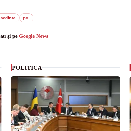
esedinte
pol
cau și pe
Google News
POLITICA