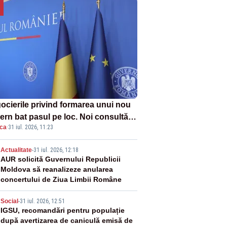
ocierile privind formarea unui nou
ern bat pasul pe loc. Noi consultări
ica
·
31 iul. 2026, 11:23
Cotroceni, așteptate după mijlocul
ii august -SURSE
2
Actualitate
-
31 iul. 2026, 12:18
AUR solicită Guvernului Republicii
Moldova să reanalizeze anularea
concertului de Ziua Limbii Române
3
Social
-
31 iul. 2026, 12:51
IGSU, recomandări pentru populație
după avertizarea de caniculă emisă de