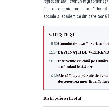
reprezentanţii comunităţii româneşti
El le-a transmis românilor că doreşt
sociale şi academice din care toată 
CITEȘTE ȘI
Complot dejucat în Serbia: doi 
15:50
DESTINAȚII DE WEEKEND: sfâr
11:04
Intervenție crucială pe Dunăr
10:47
scufundată în 3-4 ore
Alertă în aviație! Sute de avio
10:39
descoperirea unor fisuri în fuse
Distribuie articolul