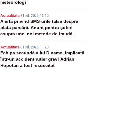
meteorologi
4
Actualitate
-
31 iul. 2026, 13:10
Alertă privind SMS-urile false despre
plata parcării. Anunț pentru șoferi
asupra unei noi metode de fraudă
online
5
Actualitate
-
31 iul. 2026, 11:20
Echipa secundă a lui Dinamo, implicată
într-un accident rutier grav! Adrian
Ropotan a fost resuscitat