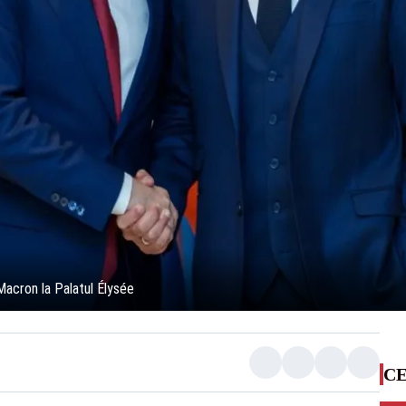
acron la Palatul Élysée
CE