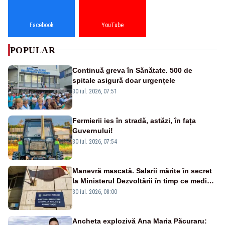
Facebook
YouTube
POPULAR
Continuă greva în Sănătate. 500 de
spitale asigură doar urgențele
30 iul. 2026, 07:51
Fermierii ies în stradă, astăzi, în fața
Guvernului!
30 iul. 2026, 07:54
Manevră mascată. Salarii mărite în secret
la Ministerul Dezvoltării în timp ce medicii
ies în stradă
30 iul. 2026, 08:00
Ancheta explozivă Ana Maria Păcuraru: