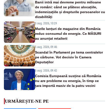
Banii intră mai devreme pentru milioane
de români: când se plătesc alocațiile,
indemnizațiile și drepturile persoanelor cu
dizabilități
5 aug. 2026, 10:29
Marile lanțuri de magazine din România
reduc consumul de energie. Ce MĂSURI
au anunțat retailerii
5 aug. 2026, 09:46
Scandal în Parlament pe tema centralelor
pe cărbune. Vot decisiv în Camera
Deputaților
5 aug. 2026, 09:42
Comisia Europeană susține că România
nu are probleme cu energia, în timp ce
țara importă masiv de la patru vecini
URMĂREȘTE-NE PE