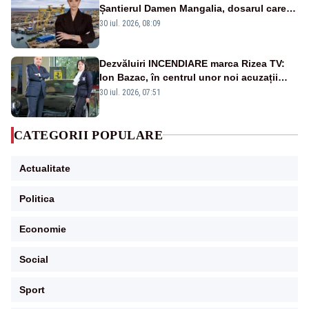
Șantierul Damen Mangalia, dosarul care
scufundă apărarea României
30 iul. 2026, 08:09
Dezvăluiri INCENDIARE marca Rizea TV:
Ion Bazac, în centrul unor noi acuzații
publice
30 iul. 2026, 07:51
CATEGORII POPULARE
Actualitate
Politica
Economie
Social
Sport