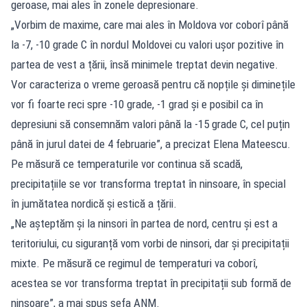
geroase, mai ales în zonele depresionare.
„Vorbim de maxime, care mai ales în Moldova vor coborî până
la -7, -10 grade C în nordul Moldovei cu valori ușor pozitive în
partea de vest a țării, însă minimele treptat devin negative.
Vor caracteriza o vreme geroasă pentru că nopțile și diminețile
vor fi foarte reci spre -10 grade, -1 grad și e posibil ca în
depresiuni să consemnăm valori până la -15 grade C, cel puțin
până în jurul datei de 4 februarie”, a precizat Elena Mateescu.
Pe măsură ce temperaturile vor continua să scadă,
precipitațiile se vor transforma treptat în ninsoare, în special
în jumătatea nordică și estică a țării.
„Ne așteptăm și la ninsori în partea de nord, centru și est a
teritoriului, cu siguranță vom vorbi de ninsori, dar și precipitații
mixte. Pe măsură ce regimul de temperaturi va coborî,
acestea se vor transforma treptat în precipitații sub formă de
ninsoare”, a mai spus șefa ANM.