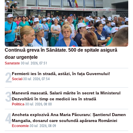
Continuă greva în Sănătate. 500 de spitale asigură
doar urgențele
Sanatate
·
30 iul. 2026, 07:51
2
Fermierii ies în stradă, astăzi, în fața Guvernului!
Social
-
30 iul. 2026, 07:54
3
Manevră mascată. Salarii mărite în secret la Ministerul
Dezvoltării în timp ce medicii ies în stradă
Politica
-
30 iul. 2026, 08:00
4
Ancheta explozivă Ana Maria Păcuraru: Șantierul Damen
Mangalia, dosarul care scufundă apărarea României
Economie
-
30 iul. 2026, 08:09