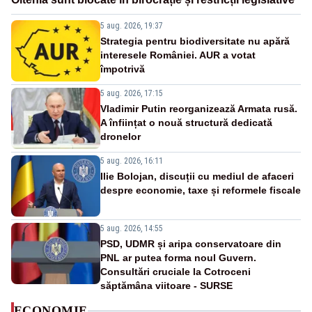
5 aug. 2026, 19:37
Strategia pentru biodiversitate nu apără
interesele României. AUR a votat
împotrivă
5 aug. 2026, 17:15
Vladimir Putin reorganizează Armata rusă.
A înființat o nouă structură dedicată
dronelor
5 aug. 2026, 16:11
Ilie Bolojan, discuții cu mediul de afaceri
despre economie, taxe și reformele fiscale
5 aug. 2026, 14:55
PSD, UDMR și aripa conservatoare din
PNL ar putea forma noul Guvern.
Consultări cruciale la Cotroceni
săptămâna viitoare - SURSE
ECONOMIE