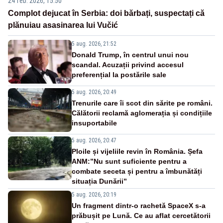
24 feb. 2026, 15:50
Complot dejucat în Serbia: doi bărbați, suspectați că
plănuiau asasinarea lui Vučić
5 aug. 2026, 21:52
Donald Trump, în centrul unui nou
scandal. Acuzații privind accesul
preferențial la postările sale
5 aug. 2026, 20:49
Trenurile care îi scot din sărite pe români.
Călătorii reclamă aglomerația și condițiile
insuportabile
5 aug. 2026, 20:47
Ploile și vijeliile revin în România. Șefa
ANM:”Nu sunt suficiente pentru a
combate seceta și pentru a îmbunătăți
situația Dunării”
5 aug. 2026, 20:19
Un fragment dintr-o rachetă SpaceX s-a
prăbușit pe Lună. Ce au aflat cercetătorii