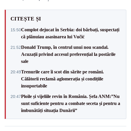
CITEȘTE ȘI
Complot dejucat în Serbia: doi bărbați, suspectați
15:50
că plănuiau asasinarea lui Vučić
Donald Trump, în centrul unui nou scandal.
21:52
Acuzații privind accesul preferențial la postările
sale
Trenurile care îi scot din sărite pe români.
20:49
Călătorii reclamă aglomerația și condițiile
insuportabile
Ploile și vijeliile revin în România. Șefa ANM:”Nu
20:47
sunt suficiente pentru a combate seceta și pentru a
îmbunătăți situația Dunării”