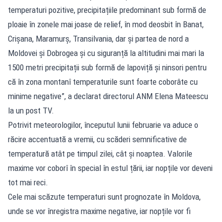
temperaturi pozitive, precipitațiile predominant sub formă de
ploaie în zonele mai joase de relief, în mod deosbit în Banat,
Crișana, Maramurș, Transilvania, dar și partea de nord a
Moldovei și Dobrogea și cu siguranță la altitudini mai mari la
1500 metri precipitații sub formă de lapoviță și ninsori pentru
că în zona montanî temperaturile sunt foarte coborâte cu
minime negative”, a declarat directorul ANM Elena Mateescu
la un post TV.
Potrivit meteorologilor, începutul lunii februarie va aduce o
răcire accentuată a vremii, cu scăderi semnificative de
temperatură atât pe timpul zilei, cât și noaptea. Valorile
maxime vor coborî în special în estul țării, iar nopțile vor deveni
tot mai reci.
Cele mai scăzute temperaturi sunt prognozate în Moldova,
unde se vor înregistra maxime negative, iar nopțile vor fi