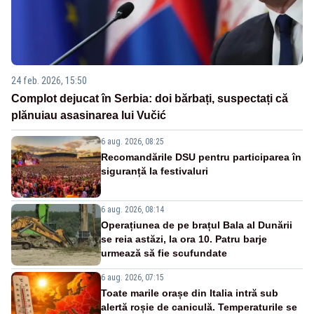
24 feb. 2026, 15:50
Complot dejucat în Serbia: doi bărbați, suspectați că
plănuiau asasinarea lui Vučić
6 aug. 2026, 08:25
Recomandările DSU pentru participarea în
siguranță la festivaluri
6 aug. 2026, 08:14
Operațiunea de pe brațul Bala al Dunării
se reia astăzi, la ora 10. Patru barje
urmează să fie scufundate
6 aug. 2026, 07:15
Toate marile orașe din Italia intră sub
alertă roșie de caniculă. Temperaturile se