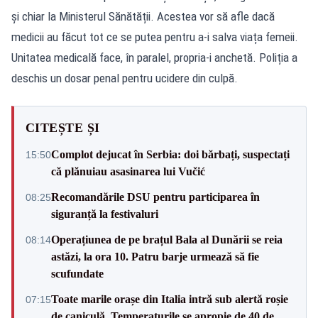
și chiar la Ministerul Sănătății. Acestea vor să afle dacă
medicii au făcut tot ce se putea pentru a-i salva viața femeii.
Unitatea medicală face, în paralel, propria-i anchetă. Poliția a
deschis un dosar penal pentru ucidere din culpă.
CITEȘTE ȘI
Complot dejucat în Serbia: doi bărbați, suspectați
15:50
că plănuiau asasinarea lui Vučić
Recomandările DSU pentru participarea în
08:25
siguranță la festivaluri
Operațiunea de pe brațul Bala al Dunării se reia
08:14
astăzi, la ora 10. Patru barje urmează să fie
scufundate
Toate marile orașe din Italia intră sub alertă roșie
07:15
de caniculă. Temperaturile se apropie de 40 de