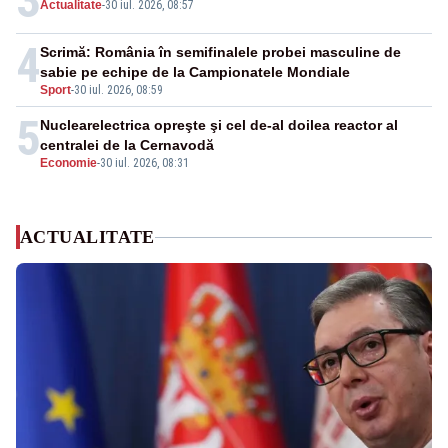
3
Actualitate
-
30 iul. 2026, 08:57
4
Scrimă: România în semifinalele probei masculine de
sabie pe echipe de la Campionatele Mondiale
Sport
-
30 iul. 2026, 08:59
5
Nuclearelectrica opreşte şi cel de-al doilea reactor al
centralei de la Cernavodă
Economie
-
30 iul. 2026, 08:31
ACTUALITATE