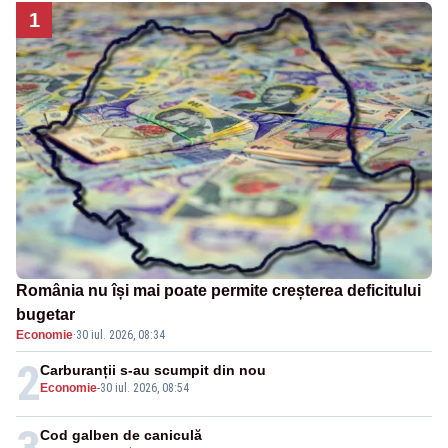
1
România nu își mai poate permite creșterea deficitului
bugetar
Economie
·
30 iul. 2026, 08:34
2
Carburanții s-au scumpit din nou
Economie
-
30 iul. 2026, 08:54
Cod galben de caniculă