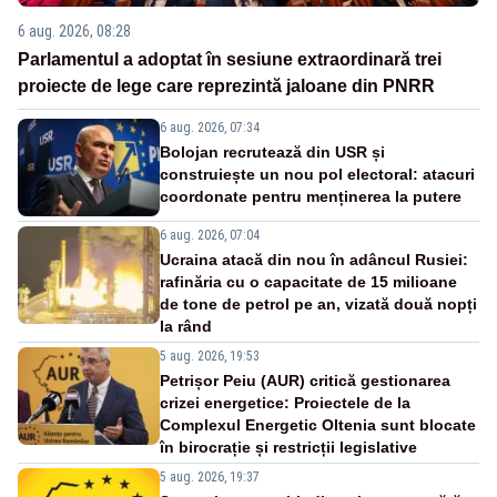
6 aug. 2026, 08:28
Parlamentul a adoptat în sesiune extraordinară trei
proiecte de lege care reprezintă jaloane din PNRR
6 aug. 2026, 07:34
Bolojan recrutează din USR și
construiește un nou pol electoral: atacuri
coordonate pentru menținerea la putere
6 aug. 2026, 07:04
Ucraina atacă din nou în adâncul Rusiei:
rafinăria cu o capacitate de 15 milioane
de tone de petrol pe an, vizată două nopți
la rând
5 aug. 2026, 19:53
Petrișor Peiu (AUR) critică gestionarea
crizei energetice: Proiectele de la
Complexul Energetic Oltenia sunt blocate
în birocrație și restricții legislative
5 aug. 2026, 19:37