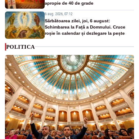
apropie de 40 de grade
6 aug. 2026, 07:12
Sărbătoarea zilei, joi, 6 august:
Schimbarea la Față a Domnului. Cruce
roșie în calendar și dezlegare la pește
POLITICA