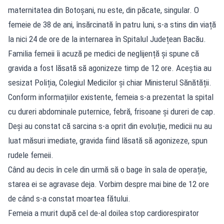
maternitatea din Botoșani, nu este, din păcate, singular. O
femeie de 38 de ani, însărcinată în patru luni, s-a stins din viață
la nici 24 de ore de la internarea în Spitalul Județean Bacău.
Familia femeii îi acuză pe medici de neglijență și spune că
gravida a fost lăsată să agonizeze timp de 12 ore. Aceștia au
sesizat Poliția, Colegiul Medicilor și chiar Ministerul Sănătății.
Conform informațiilor existente, femeia s-a prezentat la spital
cu dureri abdominale puternice, febră, frisoane și dureri de cap.
Deși au constat că sarcina s-a oprit din evoluție, medicii nu au
luat măsuri imediate, gravida fiind lăsată să agonizeze, spun
rudele femeii.
Când au decis în cele din urmă să o bage în sala de operație,
starea ei se agravase deja. Vorbim despre mai bine de 12 ore
de când s-a constat moartea fătului.
Femeia a murit după cel de-al doilea stop cardiorespirator