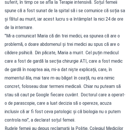
suferit, în timp ce se afla la Terapie intensivă. Soțul femeii
spune că a fost sunat de la spital să i se comunice că soția sa
și fătul au murit, iar acest lucru s-a întâmplat la nici 24 de ore
de la internare.
"Mi-a comunicat Maria că din trei medici, ea spunea că are o
problemă, o doare abdomenul și trei medici au spus că are o
cădere psihică. Din păcate, Maria a murit. Cel puțin medicul
care a fost de gardă la secția chirurgie ATI, care a fost medic
de gardă în noaptea aia, mi-a dat niște explicații, care, în
momentul ăla, mai tare m-au băgat în ceață, nu era nimic
concret, foloseau doar termeni medicali. Chiar nu puteam să
stau să caut pe Google fiecare cuvânt. Doctorul care a operat-
o de parascopie, care a luat decizia să o opereze, acuza
inclusiv că ar fi fost ceva patologic și că biologia nu o putem
controla noi", a declarat soțul femeii.
Rudele femeii au depus reclamații la Poliție, Colegiul Medicilor