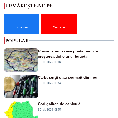
URMĂREȘTE-NE PE
Facebook
YouTube
POPULAR
România nu își mai poate permite
creșterea deficitului bugetar
30 iul. 2026, 08:34
Carburanții s-au scumpit din nou
30 iul. 2026, 08:54
Cod galben de caniculă
30 iul. 2026, 08:57