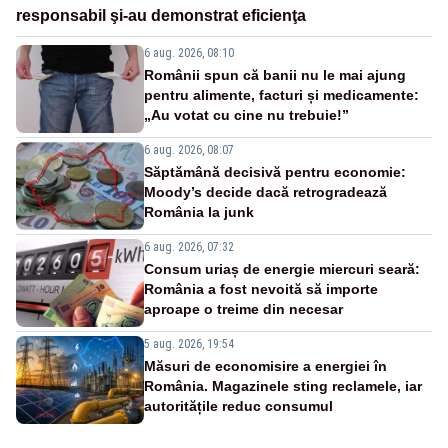
responsabil şi-au demonstrat eficienţa
6 aug. 2026, 08:10
Românii spun că banii nu le mai ajung
pentru alimente, facturi și medicamente:
„Au votat cu cine nu trebuie!”
6 aug. 2026, 08:07
Săptămână decisivă pentru economie:
Moody’s decide dacă retrogradează
România la junk
6 aug. 2026, 07:32
Consum uriaș de energie miercuri seară:
România a fost nevoită să importe
aproape o treime din necesar
5 aug. 2026, 19:54
Măsuri de economisire a energiei în
România. Magazinele sting reclamele, iar
autoritățile reduc consumul