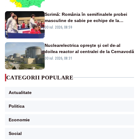
Scrimă: România în semifinalele probei
masculine de sabie pe echipe de la
Campionatele Mondiale
30 iul. 2026, 08:59
Nuclearelectrica opreşte şi cel de-al
doilea reactor al centralei de la Cernavodă
30 iul. 2026, 08:31
CATEGORII POPULARE
Actualitate
Politica
Economie
Social