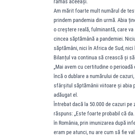
rămas aceeași.
Am mărit foarte mult numărul de test
prindem pandemia din urmă. Abia țin
o creștere reală, fulminantă, care va
cincea săptămână a pandemiei. Niciun
săptămâni, nici în Africa de Sud, nici 
Bilanțul va continua să crească și s
„Mai avem cu certitudine o perioadă
încă o dublare a numărului de cazuri,
sfârșitul săptămânii viitoare și abia
adăugat el.
Întrebat dacă la 50.000 de cazuri pe z
răspuns: „Este foarte probabil că da.
în România, prin imunizarea după infe
eram pe atunci, nu are cum să fie valu