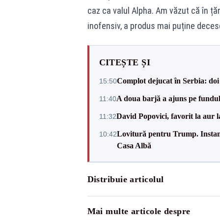
caz ca valul Alpha. Am văzut că în ță
inofensiv, a produs mai puține decese
CITEȘTE ȘI
Complot dejucat în Serbia: doi 
15:50
A doua barjă a ajuns pe fundu
11:40
David Popovici, favorit la aur
11:32
Lovitură pentru Trump. Instanța
10:42
Casa Albă
Distribuie articolul
Mai multe articole despre