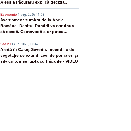
Alessia Păcuraru explică decizia
magistraților
4
Economie
-
1 aug. 2026, 18:08
Avertisment sumbru de la Apele
Române: Debitul Dunării va continua
să scadă. Cernavodă s-ar putea
închide în 4 zile
5
Social
-
1 aug. 2026, 12:44
Alertă în Caraș-Severin: incendiile de
vegetație se extind, zeci de pompieri și
silvicultori se luptă cu flăcările - VIDEO