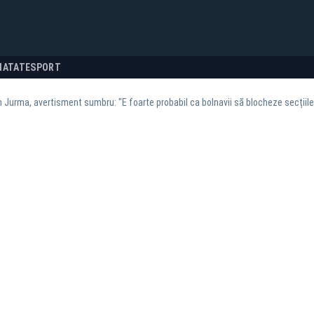
NATATE
SPORT
 Jurma, avertisment sumbru: "E foarte probabil ca bolnavii să blocheze secțiile