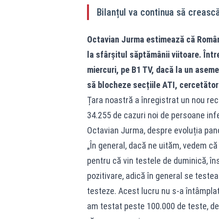
Bilanțul va continua să creasc
Octavian Jurma estimează că România
la sfârșitul săptămânii viitoare. Într
miercuri, pe B1 TV, dacă la un asemen
să blocheze secțiile ATI, cercetător
Țara noastră a înregistrat un nou rec
34.255 de cazuri noi de persoane in
Octavian Jurma, despre evoluția pand
„În general, dacă ne uităm, vedem că
pentru că vin testele de duminică, în
pozitivare, adică în general se teste
testeze. Acest lucru nu s-a întâmplat 
am testat peste 100.000 de teste, dec