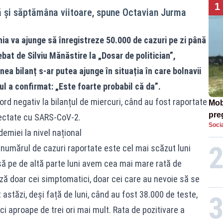
1
ă și săptămâna viitoare, spune Octavian Jurma
 va ajunge să înregistreze 50.000 de cazuri pe zi până
ebat de Silviu Mănăstire la „Dosar de politician”,
ea bilanț s-ar putea ajunge în situația în care bolnavii
ul a confirmat: „Este foarte probabil că da”.
ord negativ la bilanțul de miercuri, când au fost raportate
Mob
preg
fectate cu SARS-CoV-2.
Socia
căt
emiei la nivel național
 numărul de cazuri raportate este cel mai scăzut luni
să pe de altă parte luni avem cea mai mare rată de
ază doar cei simptomatici, doar cei care au nevoie să se
astăzi, deși față de luni, când au fost 38.000 de teste,
i aproape de trei ori mai mult. Rata de pozitivare a