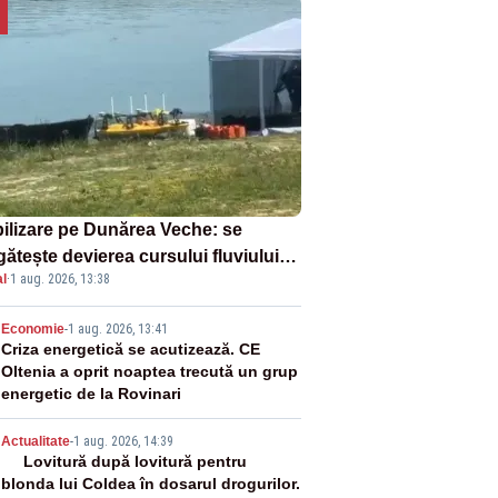
ilizare pe Dunărea Veche: se
ătește devierea cursului fluviului
l
·
1 aug. 2026, 13:38
re Cernavodă – VIDEO
2
Economie
-
1 aug. 2026, 13:41
Criza energetică se acutizează. CE
Oltenia a oprit noaptea trecută un grup
energetic de la Rovinari
3
Actualitate
-
1 aug. 2026, 14:39
Lovitură după lovitură pentru
blonda lui Coldea în dosarul drogurilor.