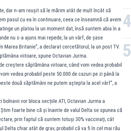
e, dar n-am reușit să le mărim atât de mult încât să
em pasul cu ea în continuare, ceea ce înseamnă că avem
 atinge un platou la un moment dat, însă suntem abia în a
de nu s-a ajuns mai repede, la un vârf, de șase
în Marea Britanie”, a declarat cercetătorul, la un post TV.
ăptămâna viitoare, spune Octavian Jurma.
 de creștere săptămâna viitoare, când vom vedea probabil
 vom vedea probabil peste 50.000 de cazuri pe zi până la
 peste două săptămâni ne putem aștepta la acel vârf”, a
i bolnavii vor bloca secțiile ATI, Octavian Jurma a
 Știm foarte bine că și înainte de valul Delta se spunea că
ctare, prin faptul că suntem totuși 30% vaccinați, cât
l Delta chiar atât de grav, probabil că va fi în cel mai rău