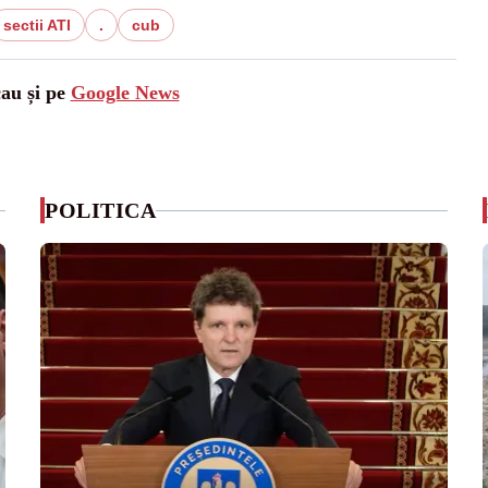
sectii ATI
.
cub
cau și pe
Google News
POLITICA