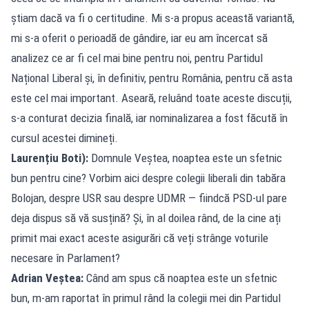
știam dacă va fi o certitudine. Mi s-a propus această variantă,
mi s-a oferit o perioadă de gândire, iar eu am încercat să
analizez ce ar fi cel mai bine pentru noi, pentru Partidul
Național Liberal și, în definitiv, pentru România, pentru că asta
este cel mai important. Aseară, reluând toate aceste discuții,
s-a conturat decizia finală, iar nominalizarea a fost făcută în
cursul acestei dimineți.
Laurențiu Boti):
Domnule Veștea, noaptea este un sfetnic
bun pentru cine? Vorbim aici despre colegii liberali din tabăra
Bolojan, despre USR sau despre UDMR — fiindcă PSD-ul pare
deja dispus să vă susțină? Și, în al doilea rând, de la cine ați
primit mai exact aceste asigurări că veți strânge voturile
necesare în Parlament?
Adrian Veștea:
Când am spus că noaptea este un sfetnic
bun, m-am raportat în primul rând la colegii mei din Partidul