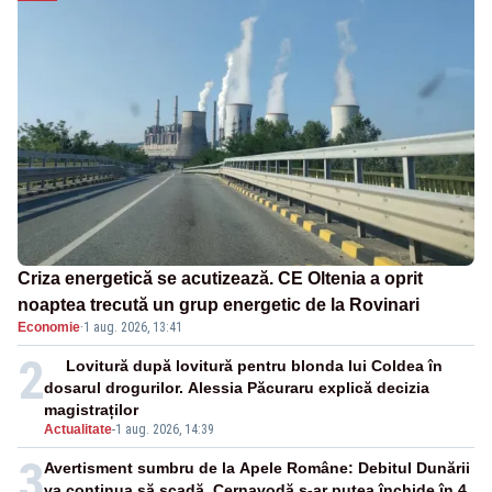
Criza energetică se acutizează. CE Oltenia a oprit
noaptea trecută un grup energetic de la Rovinari
Economie
·
1 aug. 2026, 13:41
2
Lovitură după lovitură pentru blonda lui Coldea în
dosarul drogurilor. Alessia Păcuraru explică decizia
magistraților
Actualitate
-
1 aug. 2026, 14:39
3
Avertisment sumbru de la Apele Române: Debitul Dunării
va continua să scadă. Cernavodă s-ar putea închide în 4