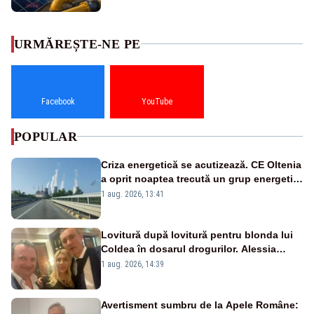
URMĂREȘTE-NE PE
Facebook
YouTube
POPULAR
Criza energetică se acutizează. CE Oltenia
a oprit noaptea trecută un grup energetic
de la Rovinari
1 aug. 2026, 13:41
Lovitură după lovitură pentru blonda lui
Coldea în dosarul drogurilor. Alessia
Păcuraru explică decizia magistraților
1 aug. 2026, 14:39
Avertisment sumbru de la Apele Române: