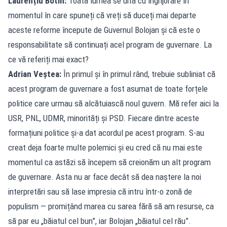
Laurențiu Botin:
Toată lumea se uită cu îngrijorare în
momentul în care spuneți că vreți să duceți mai departe
aceste reforme începute de Guvernul Bolojan și că este o
responsabilitate să continuați acel program de guvernare. La
ce vă referiți mai exact?
Adrian Veștea:
În primul și în primul rând, trebuie subliniat că
acest program de guvernare a fost asumat de toate forțele
politice care urmau să alcătuiască noul guvern. Mă refer aici la
USR, PNL, UDMR, minorități și PSD. Fiecare dintre aceste
formațiuni politice și-a dat acordul pe acest program. S-au
creat deja foarte multe polemici și eu cred că nu mai este
momentul ca astăzi să începem să creionăm un alt program
de guvernare. Asta nu ar face decât să dea naștere la noi
interpretări sau să lase impresia că intru într-o zonă de
populism — promițând marea cu sarea fără să am resurse, ca
să par eu „băiatul cel bun”, iar Bolojan „băiatul cel rău”.