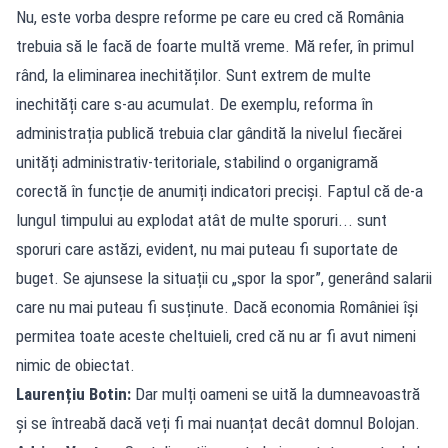
Nu, este vorba despre reforme pe care eu cred că România
trebuia să le facă de foarte multă vreme. Mă refer, în primul
rând, la eliminarea inechităților. Sunt extrem de multe
inechități care s-au acumulat. De exemplu, reforma în
administrația publică trebuia clar gândită la nivelul fiecărei
unități administrativ-teritoriale, stabilind o organigramă
corectă în funcție de anumiți indicatori preciși. Faptul că de-a
lungul timpului au explodat atât de multe sporuri... sunt
sporuri care astăzi, evident, nu mai puteau fi suportate de
buget. Se ajunsese la situații cu „spor la spor”, generând salarii
care nu mai puteau fi susținute. Dacă economia României își
permitea toate aceste cheltuieli, cred că nu ar fi avut nimeni
nimic de obiectat.
Laurențiu Botin:
Dar mulți oameni se uită la dumneavoastră
și se întreabă dacă veți fi mai nuanțat decât domnul Bolojan.