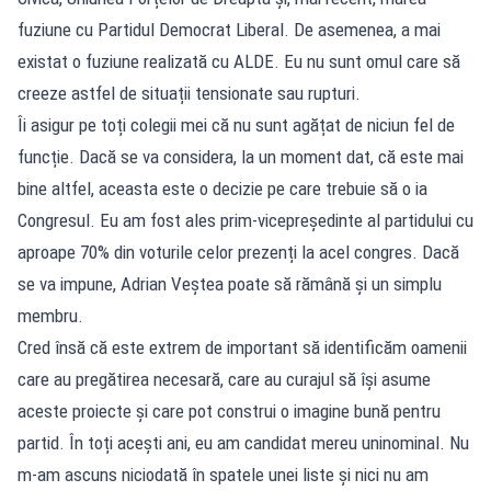
fuziune cu Partidul Democrat Liberal. De asemenea, a mai
existat o fuziune realizată cu ALDE. Eu nu sunt omul care să
creeze astfel de situații tensionate sau rupturi.
Îi asigur pe toți colegii mei că nu sunt agățat de niciun fel de
funcție. Dacă se va considera, la un moment dat, că este mai
bine altfel, aceasta este o decizie pe care trebuie să o ia
Congresul. Eu am fost ales prim-vicepreședinte al partidului cu
aproape 70% din voturile celor prezenți la acel congres. Dacă
se va impune, Adrian Veștea poate să rămână și un simplu
membru.
Cred însă că este extrem de important să identificăm oamenii
care au pregătirea necesară, care au curajul să își asume
aceste proiecte și care pot construi o imagine bună pentru
partid. În toți acești ani, eu am candidat mereu uninominal. Nu
m-am ascuns niciodată în spatele unei liste și nici nu am