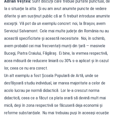
Adrian Veștea:
Sunt discuții care trebuie purtate punctual, de
la o situație la alta. Și eu am avut anumite puncte de vedere
diferite și am susținut public că ar fi trebuit introduse anumite
excepții. Vă pot da un exemplu concret: noi, la Brașov, avem
Serviciul Salvamont. Cele mai multe județe din România nu au
această specificitate și această necesitate. Noi, în schimb,
avem probabil cei mai frecventați munți din țară — masivele
Bucegi, Piatra Craiului, Făgăraș. Ei bine, la vremea respectivă,
acea măsură de reducere liniară cu 30% s-a aplicat și în cazul
lor, ceea ce nu era corect.
Un alt exemplu a fost Școala Populară de Artă, unde se
desfășoară studiu individual, iar marea majoritate a celor de
acolo lucrau pe normă didactică. Lor le-a crescut norma
didactică, ceea ce a făcut ca plata orară să devină mult mai
mică, deși în zona respectivă se făcuseră deja economii și
reforme substanțiale. Nu mai trebuiau puși în aceeași ecuație