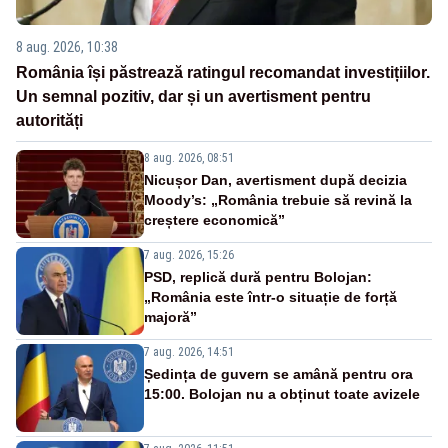
8 aug. 2026, 10:38
România își păstrează ratingul recomandat investițiilor.
Un semnal pozitiv, dar și un avertisment pentru
autorități
8 aug. 2026, 08:51
Nicușor Dan, avertisment după decizia
Moody’s: „România trebuie să revină la
creștere economică”
7 aug. 2026, 15:26
PSD, replică dură pentru Bolojan:
„România este într-o situație de forță
majoră”
7 aug. 2026, 14:51
Ședința de guvern se amână pentru ora
15:00. Bolojan nu a obținut toate avizele