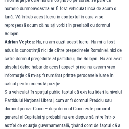
numele dumneavoastră ar fi fost vehiculat încă de acum o
lună. Vă întreb acest lucru în contextul în care vi se
reproșează acum că nu ați vorbit în prealabil cu domnul
Bolojan.
Adrian Veștea:
Nu, nu am auzit acest lucru. Nu mi-a fost
adus la cunoștință nici de către președintele României, nici de
către domnul președinte al partidului, Ilie Bolojan. Nu am avut
absolut deloc habar de acest aspect și nici nu aveam vreo
informație că m-aș fi numărat printre persoanele luate în
calcul pentru această poziție.
S-a vehiculat în spațiul public faptul că existau lideri la nivelul
Partidului Național Liberal, cum ar fi domnul Predoiu sau
domnul primar Ciucu — deși domnul Ciucu este primarul
general al Capitalei și probabil nu era dispus să intre într-o
astfel de ecuație guvernamentală, ținând cont de faptul că a