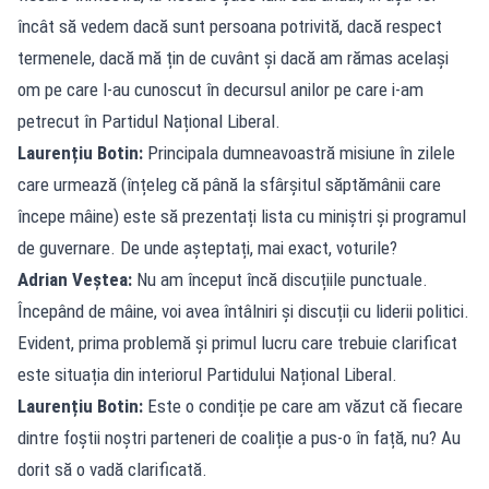
încât să vedem dacă sunt persoana potrivită, dacă respect
termenele, dacă mă țin de cuvânt și dacă am rămas același
om pe care l-au cunoscut în decursul anilor pe care i-am
petrecut în Partidul Național Liberal.
Laurențiu Botin:
Principala dumneavoastră misiune în zilele
care urmează (înțeleg că până la sfârșitul săptămânii care
începe mâine) este să prezentați lista cu miniștri și programul
de guvernare. De unde așteptați, mai exact, voturile?
Adrian Veștea:
Nu am început încă discuțiile punctuale.
Începând de mâine, voi avea întâlniri și discuții cu liderii politici.
Evident, prima problemă și primul lucru care trebuie clarificat
este situația din interiorul Partidului Național Liberal.
Laurențiu Botin:
Este o condiție pe care am văzut că fiecare
dintre foștii noștri parteneri de coaliție a pus-o în față, nu? Au
dorit să o vadă clarificată.