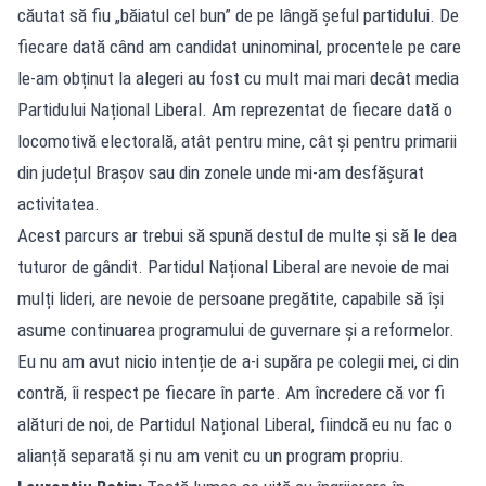
căutat să fiu „băiatul cel bun” de pe lângă șeful partidului. De
fiecare dată când am candidat uninominal, procentele pe care
le-am obținut la alegeri au fost cu mult mai mari decât media
Partidului Național Liberal. Am reprezentat de fiecare dată o
locomotivă electorală, atât pentru mine, cât și pentru primarii
din județul Brașov sau din zonele unde mi-am desfășurat
activitatea.
Acest parcurs ar trebui să spună destul de multe și să le dea
tuturor de gândit. Partidul Național Liberal are nevoie de mai
mulți lideri, are nevoie de persoane pregătite, capabile să își
asume continuarea programului de guvernare și a reformelor.
Eu nu am avut nicio intenție de a-i supăra pe colegii mei, ci din
contră, îi respect pe fiecare în parte. Am încredere că vor fi
alături de noi, de Partidul Național Liberal, fiindcă eu nu fac o
alianță separată și nu am venit cu un program propriu.