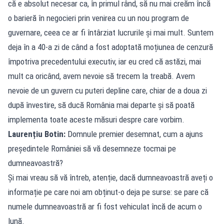
că e absolut necesar ca, în primul rând, să nu mai creăm încă
o barieră în negocieri prin venirea cu un nou program de
guvernare, ceea ce ar fi întârziat lucrurile și mai mult. Suntem
deja în a 40-a zi de când a fost adoptată moțiunea de cenzură
împotriva precedentului executiv, iar eu cred că astăzi, mai
mult ca oricând, avem nevoie să trecem la treabă. Avem
nevoie de un guvern cu puteri depline care, chiar de a doua zi
după învestire, să ducă România mai departe și să poată
implementa toate aceste măsuri despre care vorbim.
Laurențiu Botin:
Domnule premier desemnat, cum a ajuns
președintele României să vă desemneze tocmai pe
dumneavoastră?
Și mai vreau să vă întreb, atenție, dacă dumneavoastră aveți o
informație pe care noi am obținut-o deja pe surse: se pare că
numele dumneavoastră ar fi fost vehiculat încă de acum o
lună.