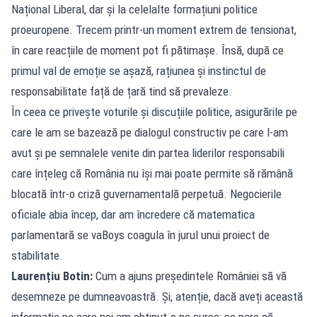
Național Liberal, dar și la celelalte formațiuni politice
proeuropene. Trecem printr-un moment extrem de tensionat,
în care reacțiile de moment pot fi pătimașe. Însă, după ce
primul val de emoție se așază, rațiunea și instinctul de
responsabilitate față de țară tind să prevaleze.
În ceea ce privește voturile și discuțiile politice, asigurările pe
care le am se bazează pe dialogul constructiv pe care l-am
avut și pe semnalele venite din partea liderilor responsabili
care înțeleg că România nu își mai poate permite să rămână
blocată într-o criză guvernamentală perpetuă. Negocierile
oficiale abia încep, dar am încredere că matematica
parlamentară se vaBoys coagula în jurul unui proiect de
stabilitate.
Laurențiu Botin:
Cum a ajuns președintele României să vă
desemneze pe dumneavoastră. Și, atenție, dacă aveți această
informație pe care noi am obținut-o pe surse: se pare că