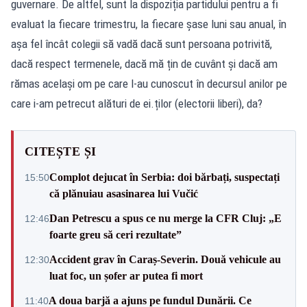
guvernare. De altfel, sunt la dispoziția partidului pentru a fi
evaluat la fiecare trimestru, la fiecare șase luni sau anual, în
așa fel încât colegii să vadă dacă sunt persoana potrivită,
dacă respect termenele, dacă mă țin de cuvânt și dacă am
rămas același om pe care l-au cunoscut în decursul anilor pe
care i-am petrecut alături de ei.ților (electorii liberi), da?
CITEȘTE ȘI
Complot dejucat în Serbia: doi bărbați, suspectați
15:50
că plănuiau asasinarea lui Vučić
Dan Petrescu a spus ce nu merge la CFR Cluj: „E
12:46
foarte greu să ceri rezultate”
Accident grav în Caraș-Severin. Două vehicule au
12:30
luat foc, un șofer ar putea fi mort
A doua barjă a ajuns pe fundul Dunării. Ce
11:40