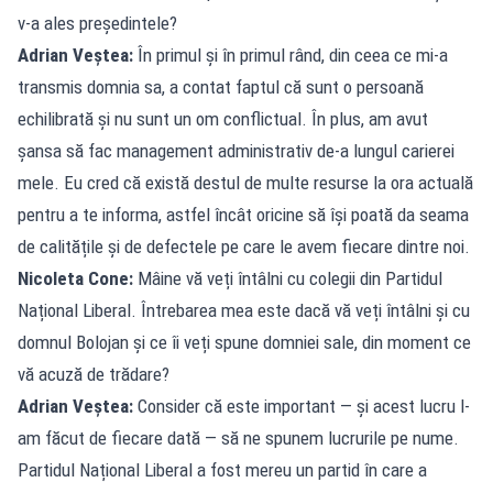
v-a ales președintele?
Adrian Veștea:
În primul și în primul rând, din ceea ce mi-a
transmis domnia sa, a contat faptul că sunt o persoană
echilibrată și nu sunt un om conflictual. În plus, am avut
șansa să fac management administrativ de-a lungul carierei
mele. Eu cred că există destul de multe resurse la ora actuală
pentru a te informa, astfel încât oricine să își poată da seama
de calitățile și de defectele pe care le avem fiecare dintre noi.
Nicoleta Cone:
Mâine vă veți întâlni cu colegii din Partidul
Național Liberal. Întrebarea mea este dacă vă veți întâlni și cu
domnul Bolojan și ce îi veți spune domniei sale, din moment ce
vă acuză de trădare?
Adrian Veștea:
Consider că este important — și acest lucru l-
am făcut de fiecare dată — să ne spunem lucrurile pe nume.
Partidul Național Liberal a fost mereu un partid în care a