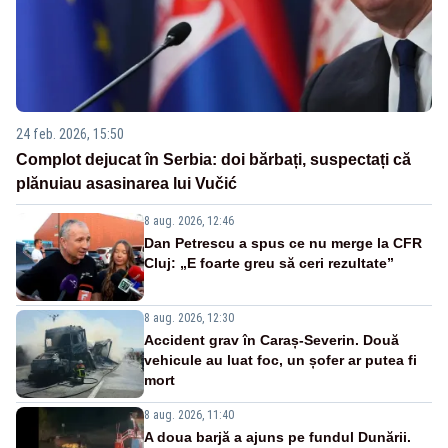
24 feb. 2026, 15:50
Complot dejucat în Serbia: doi bărbați, suspectați că
plănuiau asasinarea lui Vučić
8 aug. 2026, 12:46
Dan Petrescu a spus ce nu merge la CFR
Cluj: „E foarte greu să ceri rezultate”
8 aug. 2026, 12:30
Accident grav în Caraș-Severin. Două
vehicule au luat foc, un șofer ar putea fi
mort
8 aug. 2026, 11:40
A doua barjă a ajuns pe fundul Dunării.