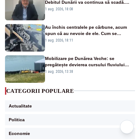
Debitul Dunării va continua să scadă.
Cernavodă s-ar putea închide în 4 zile
1 aug. 2026, 18:08
Au închis centralele pe cărbune, acum
spun că au nevoie de ele. Cum se
pasează vina în plină criză energetică
1 aug. 2026, 18:11
Mobilizare pe Dunărea Veche: se
pregătește devierea cursului fluviului
către Cernavodă – VIDEO
1 aug. 2026, 13:38
CATEGORII POPULARE
Actualitate
Politica
Economie