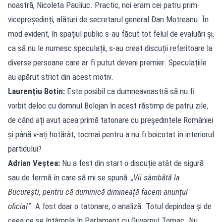
noastră, Nicoleta Pauliuc. Practic, noi eram cei patru prim-
vicepreședinți, alături de secretarul general Dan Motreanu. În
mod evident, în spațiul public s-au făcut tot felul de evaluări și,
ca să nu le numesc speculații, s-au creat discuții referitoare la
diverse persoane care ar fi putut deveni premier. Speculațiile
au apărut strict din acest motiv.
Laurențiu Botin:
Este posibil ca dumneavoastră să nu fi
vorbit deloc cu domnul Bolojan în acest răstimp de patru zile,
de când ați avut acea primă tatonare cu președintele României
și până v-ați hotărât, tocmai pentru a nu fi boicotat în interiorul
partidului?
Adrian Veștea:
Nu a fost din start o discuție atât de sigură
sau de fermă în care să mi se spună:
„Vii sâmbătă la
București, pentru că duminică dimineață facem anunțul
oficial”
. A fost doar o tatonare, o analiză. Totul depindea și de
ceea ce se întâmpla în Parlament cu Guvernul Tomac. Nu