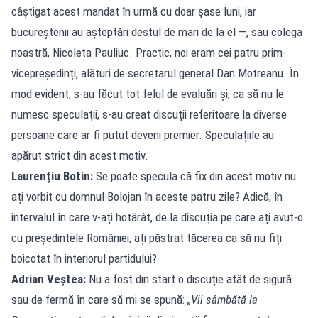
câștigat acest mandat în urmă cu doar șase luni, iar
bucureștenii au așteptări destul de mari de la el —, sau colega
noastră, Nicoleta Pauliuc. Practic, noi eram cei patru prim-
vicepreședinți, alături de secretarul general Dan Motreanu. În
mod evident, s-au făcut tot felul de evaluări și, ca să nu le
numesc speculații, s-au creat discuții referitoare la diverse
persoane care ar fi putut deveni premier. Speculațiile au
apărut strict din acest motiv.
Laurențiu Botin:
Se poate specula că fix din acest motiv nu
ați vorbit cu domnul Bolojan în aceste patru zile? Adică, în
intervalul în care v-ați hotărât, de la discuția pe care ați avut-o
cu președintele României, ați păstrat tăcerea ca să nu fiți
boicotat în interiorul partidului?
Adrian Veștea:
Nu a fost din start o discuție atât de sigură
sau de fermă în care să mi se spună:
„Vii sâmbătă la