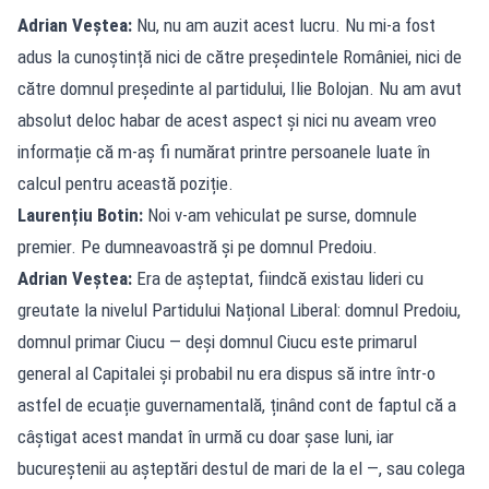
Adrian Veștea:
Nu, nu am auzit acest lucru. Nu mi-a fost
adus la cunoștință nici de către președintele României, nici de
către domnul președinte al partidului, Ilie Bolojan. Nu am avut
absolut deloc habar de acest aspect și nici nu aveam vreo
informație că m-aș fi numărat printre persoanele luate în
calcul pentru această poziție.
Laurențiu Botin:
Noi v-am vehiculat pe surse, domnule
premier. Pe dumneavoastră și pe domnul Predoiu.
Adrian Veștea:
Era de așteptat, fiindcă existau lideri cu
greutate la nivelul Partidului Național Liberal: domnul Predoiu,
domnul primar Ciucu — deși domnul Ciucu este primarul
general al Capitalei și probabil nu era dispus să intre într-o
astfel de ecuație guvernamentală, ținând cont de faptul că a
câștigat acest mandat în urmă cu doar șase luni, iar
bucureștenii au așteptări destul de mari de la el —, sau colega