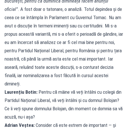
București, pentru că duminică dimineață facem anunțul
oficial”
. A fost doar o tatonare, o analiză. Totul depindea și de
ceea ce se întâmpla în Parlament cu Guvernul Tomac. Nu am
avut o discuție în termeni iminenți sau cu certitudini. Mi s-a
propus această variantă, mi s-a oferit o perioadă de gândire, iar
eu am încercat să analizez ce ar fi cel mai bine pentru noi,
pentru Partidul Național Liberal, pentru România și pentru țara
noastră, că până la urmă asta este cel mai important. Iar
aseară, reluând toate aceste discuții, s-a conturat decizia
finală, iar nominalizarea a fost făcută în cursul acestei
dimineți.
Laurențiu Botin:
Pentru că mâine vă veți întâlni cu colegii din
Partidul Național Liberal, vă veți întâlni și cu domnul Bolojan?
Ce îi veți spune domnului Bolojan, din moment ce domnia sa vă
acuză, nu-i așa?
Adrian Veștea:
Consider că este extrem de important — și