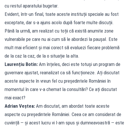
cu restul aparatului bugetar.
Evident, într-un final, toate aceste instituții speciale au fost
exceptate, dar s-a ajuns acolo după foarte multe discuții.
Până la urmă, am realizat cu toții că există anumite zone
vulnerabile pe care nu ai cum să le abordezi la paușal. Este
mult mai eficient și mai corect să evaluezi fiecare problemă
de la caz la caz, de la o situație la alta.
Laurențiu Botin:
Am înțeles, deci este totuși un program de
guvernare ajustat, reanalizat ca să funcționeze. Ați discutat
aceste aspecte în vreun fel cu președintele României în
momentul în care v-a chemat la consultări? Ce ați discutat
mai exact?
Adrian Veștea:
Am discutat, am abordat toate aceste
aspecte cu președintele României. Ceea ce am considerat de
cuviință — și acest lucru vi l-am spus și dumneavoastră — este