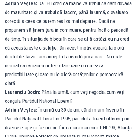
Adrian Veștea:
Da. Eu cred că mâine va trebui să dăm dovadă
de maturitate și va trebui să facem, până la urmă, o evaluare
corectă a ceea ce putem realiza mai departe. Dacă ne
propunem să ținem țara în continuare, pentru încă o perioadă
de timp, în situația de blocaj în care se află astăzi, eu nu cred
că aceasta este o soluție. Din acest motiv, aseară, la o oră
destul de târzie, am acceptat această provocare. Nu este
normal să rămânem într-o stare care nu creează
predictibilitate și care nu le oferă cetățenilor o perspectivă
clară.
Laurențiu Botin:
Până la urmă, cum veți negocia, cum veți
coagula Partidul Național Liberal?
Adrian Veștea:
În urmă cu 30 de ani, când m-am înscris în
Partidul Național Liberal, în 1996, partidul a trecut ulterior prin
diverse etape și fuziuni cu formațiuni mai mici: PNL '93, Alianța
Civică, Uniunea Forțelor de Dreapta și, mai recent, marea