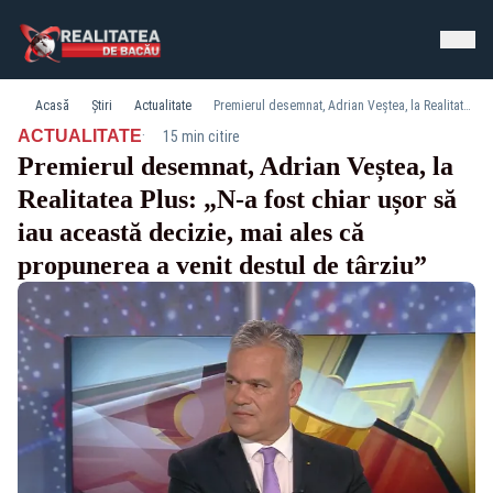
Acasă
Știri
Actualitate
Premierul desemnat, Adrian Veștea, la Realitatea Plus: „N-a fost chiar ușor să iau această decizie, mai ales că propunerea a venit destul de târziu”
·
ACTUALITATE
15 min citire
Premierul desemnat, Adrian Veștea, la
Realitatea Plus: „N-a fost chiar ușor să
iau această decizie, mai ales că
propunerea a venit destul de târziu”