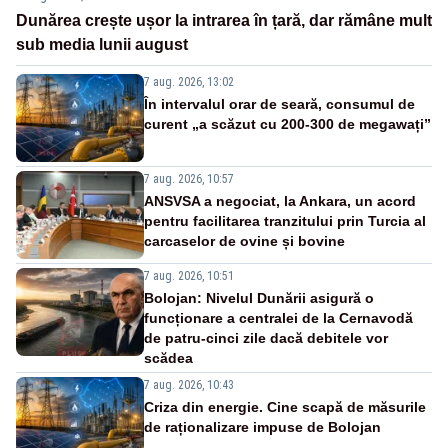
Dunărea crește ușor la intrarea în țară, dar rămâne mult
sub media lunii august
7 aug. 2026, 13:02
În intervalul orar de seară, consumul de
curent „a scăzut cu 200-300 de megawați”
7 aug. 2026, 10:57
ANSVSA a negociat, la Ankara, un acord
pentru facilitarea tranzitului prin Turcia al
carcaselor de ovine și bovine
7 aug. 2026, 10:51
Bolojan: Nivelul Dunării asigură o
funcționare a centralei de la Cernavodă
de patru-cinci zile dacă debitele vor
scădea
7 aug. 2026, 10:43
Criza din energie. Cine scapă de măsurile
de raționalizare impuse de Bolojan