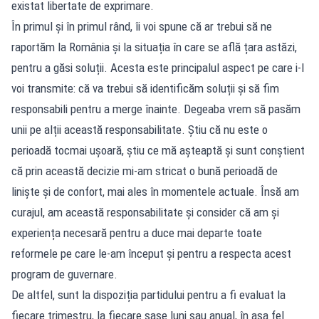
existat libertate de exprimare.
În primul și în primul rând, îi voi spune că ar trebui să ne
raportăm la România și la situația în care se află țara astăzi,
pentru a găsi soluții. Acesta este principalul aspect pe care i-l
voi transmite: că va trebui să identificăm soluții și să fim
responsabili pentru a merge înainte. Degeaba vrem să pasăm
unii pe alții această responsabilitate. Știu că nu este o
perioadă tocmai ușoară, știu ce mă așteaptă și sunt conștient
că prin această decizie mi-am stricat o bună perioadă de
liniște și de confort, mai ales în momentele actuale. Însă am
curajul, am această responsabilitate și consider că am și
experiența necesară pentru a duce mai departe toate
reformele pe care le-am început și pentru a respecta acest
program de guvernare.
De altfel, sunt la dispoziția partidului pentru a fi evaluat la
fiecare trimestru, la fiecare șase luni sau anual, în așa fel