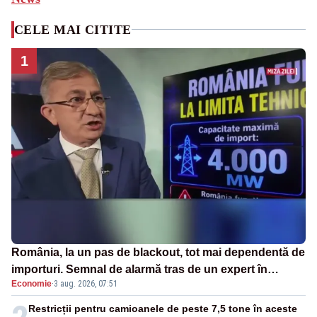
CELE MAI CITITE
1
România, la un pas de blackout, tot mai dependentă de
importuri. Semnal de alarmă tras de un expert în
Economie
·
3 aug. 2026, 07:51
energie
Restricții pentru camioanele de peste 7,5 tone în aceste