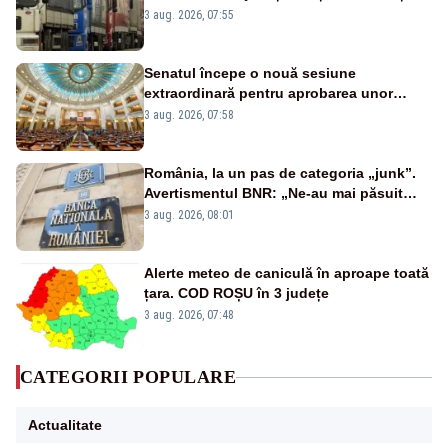
este interzisă luni, între orele 12:00 și
3 aug. 2026, 07:55
20:00
Senatul începe o nouă sesiune
extraordinară pentru aprobarea unor
jaloane din PNRR
3 aug. 2026, 07:58
România, la un pas de categoria „junk”.
Avertismentul BNR: „Ne-au mai păsuit
pentru câteva luni”
3 aug. 2026, 08:01
Alerte meteo de caniculă în aproape toată
țara. COD ROȘU în 3 județe
3 aug. 2026, 07:48
CATEGORII POPULARE
Actualitate