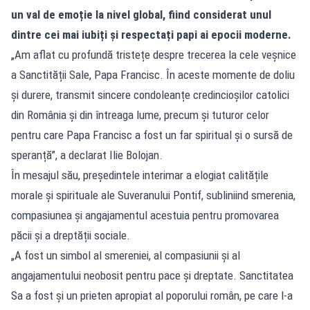
un val de emoție la nivel global, fiind considerat unul
dintre cei mai iubiți și respectați papi ai epocii moderne.
„Am aflat cu profundă tristețe despre trecerea la cele veșnice
a Sanctității Sale, Papa Francisc. În aceste momente de doliu
și durere, transmit sincere condoleanțe credincioșilor catolici
din România și din întreaga lume, precum și tuturor celor
pentru care Papa Francisc a fost un far spiritual și o sursă de
speranță”, a declarat Ilie Bolojan.
În mesajul său, președintele interimar a elogiat calitățile
morale și spirituale ale Suveranului Pontif, subliniind smerenia,
compasiunea și angajamentul acestuia pentru promovarea
păcii și a dreptății sociale.
„A fost un simbol al smereniei, al compasiunii și al
angajamentului neobosit pentru pace și dreptate. Sanctitatea
Sa a fost și un prieten apropiat al poporului român, pe care l-a