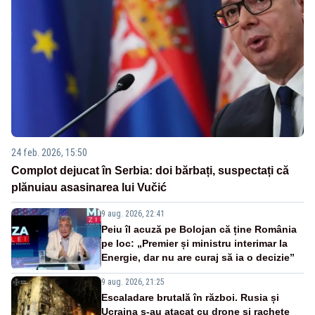
24 feb. 2026, 15:50
Complot dejucat în Serbia: doi bărbați, suspectați că
plănuiau asasinarea lui Vučić
9 aug. 2026, 22:41
Peiu îl acuză pe Bolojan că ține România
pe loc: „Premier și ministru interimar la
Energie, dar nu are curaj să ia o decizie”
9 aug. 2026, 21:25
Escaladare brutală în război. Rusia și
Ucraina s-au atacat cu drone și rachete