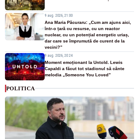
9 aug. 2026, 21:00
Ana Maria Păcuraru: „Cum am ajuns aici,
într-o țară cu resurse, cu un reactor
nuclear, cu un potențial energetic uriaș,
dar care se împrumută de curent de la
vecini?”
9 aug. 2026, 20:24
Moment emoționant la Untold. Lewis
Capaldi a făcut tot stadionul să cânte
melodia „Someone You Loved”
POLITICA