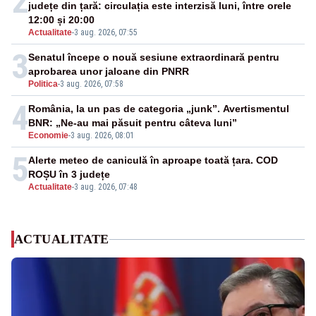
2
județe din țară: circulația este interzisă luni, între orele
12:00 și 20:00
Actualitate
-
3 aug. 2026, 07:55
3
Senatul începe o nouă sesiune extraordinară pentru
aprobarea unor jaloane din PNRR
Politica
-
3 aug. 2026, 07:58
4
România, la un pas de categoria „junk”. Avertismentul
BNR: „Ne-au mai păsuit pentru câteva luni”
Economie
-
3 aug. 2026, 08:01
5
Alerte meteo de caniculă în aproape toată țara. COD
ROȘU în 3 județe
Actualitate
-
3 aug. 2026, 07:48
ACTUALITATE