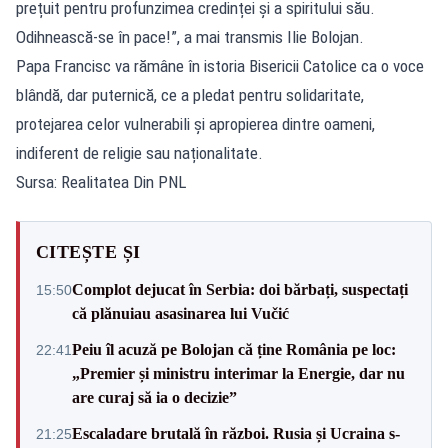
prețuit pentru profunzimea credinței și a spiritului său.
Odihnească-se în pace!”, a mai transmis Ilie Bolojan.
Papa Francisc va rămâne în istoria Bisericii Catolice ca o voce
blândă, dar puternică, ce a pledat pentru solidaritate,
protejarea celor vulnerabili și apropierea dintre oameni,
indiferent de religie sau naționalitate.
Sursa: Realitatea Din PNL
CITEȘTE ȘI
Complot dejucat în Serbia: doi bărbați, suspectați
15:50
că plănuiau asasinarea lui Vučić
Peiu îl acuză pe Bolojan că ține România pe loc:
22:41
„Premier și ministru interimar la Energie, dar nu
are curaj să ia o decizie”
Escaladare brutală în război. Rusia și Ucraina s-
21:25