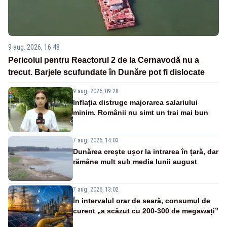
9 aug. 2026, 16:48
Pericolul pentru Reactorul 2 de la Cernavodă nu a
trecut. Barjele scufundate în Dunăre pot fi dislocate
9 aug. 2026, 09:28
Inflația distruge majorarea salariului
minim. Românii nu simt un trai mai bun
7 aug. 2026, 14:03
Dunărea crește ușor la intrarea în țară, dar
rămâne mult sub media lunii august
7 aug. 2026, 13:02
În intervalul orar de seară, consumul de
curent „a scăzut cu 200-300 de megawați”