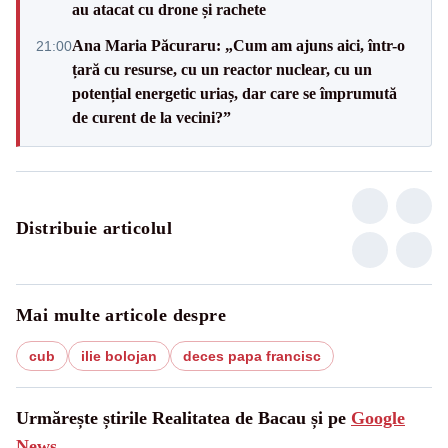
au atacat cu drone și rachete
Ana Maria Păcuraru: „Cum am ajuns aici, într-o
21:00
țară cu resurse, cu un reactor nuclear, cu un
potențial energetic uriaș, dar care se împrumută
de curent de la vecini?”
Distribuie articolul
Mai multe articole despre
cub
ilie bolojan
deces papa francisc
Urmărește știrile Realitatea de Bacau și pe
Google
News