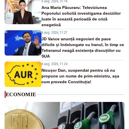
6 aug. 2026, 15:18
Ana Maria Păcuraru: Televiziunea
Poporului solicită investigarea deciziilor
luate în această perioadă de criză
enegetică
6 aug. 2026, 11:27
JD Vance anunță negocieri de pace
dificile și îndelungate cu Iranul, în timp ce
Teheranul neagă existența discuțiilor cu
SUA
6 aug. 2026, 11:24
Nicușor Dan, suspendat pentru că nu
propune un nume de prim-ministru, așa
cum prevede Constituția!
ECONOMIE