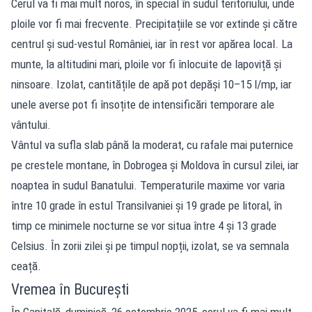
Cerul va fi mai mult noros, în special în sudul teritoriului, unde
ploile vor fi mai frecvente. Precipitațiile se vor extinde și către
centrul și sud-vestul României, iar în rest vor apărea local. La
munte, la altitudini mari, ploile vor fi înlocuite de lapoviță și
ninsoare. Izolat, cantitățile de apă pot depăși 10–15 l/mp, iar
unele averse pot fi însoțite de intensificări temporare ale
vântului.
Vântul va sufla slab până la moderat, cu rafale mai puternice
pe crestele montane, în Dobrogea și Moldova în cursul zilei, iar
noaptea în sudul Banatului. Temperaturile maxime vor varia
între 10 grade în estul Transilvaniei și 19 grade pe litoral, în
timp ce minimele nocturne se vor situa între 4 și 13 grade
Celsius. În zorii zilei și pe timpul nopții, izolat, se va semnala
ceață.
Vremea în București
În Capitală, duminică, 26 octombrie 2025, cerul va fi mai mult