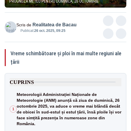
PROGNOZA METEO PENTRU DUMINICĂ, 26 OCTOMBRIE
Realitatea de Bacau
Scris de
Publicat:
26 oct. 2025, 09:25
Vreme schimbătoare și ploi în mai multe regiuni ale
țării
CUPRINS
Meteorologii Administrației Naționale de
Meteorologie (ANM) anunță că ziua de duminică, 26
octombrie 2025, va aduce o vreme mai blândă decât
1
de obicei în sud-estul și estul țării, însă ploile își vor
face simțită prezența în numeroase zone din
România.