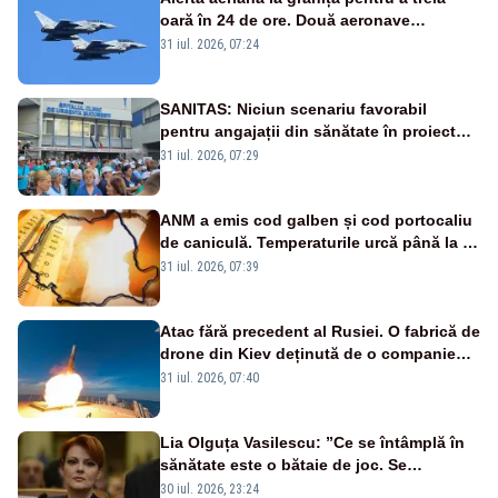
oară în 24 de ore. Două aeronave
Eurofighter britanice au fost ridicate de la
31 iul. 2026, 07:24
sol
SANITAS: Niciun scenariu favorabil
pentru angajații din sănătate în proiectul
Legii salarizării
31 iul. 2026, 07:29
ANM a emis cod galben și cod portocaliu
de caniculă. Temperaturile urcă până la 38
de grade, iar nopțile devin tropicale
31 iul. 2026, 07:39
Atac fără precedent al Rusiei. O fabrică de
drone din Kiev deținută de o companie
americană, distrusă de o rachetă
31 iul. 2026, 07:40
rusească
Lia Olguța Vasilescu: ”Ce se întâmplă în
sănătate este o bătaie de joc. Se
guvernează extraordinar de prost”
30 iul. 2026, 23:24