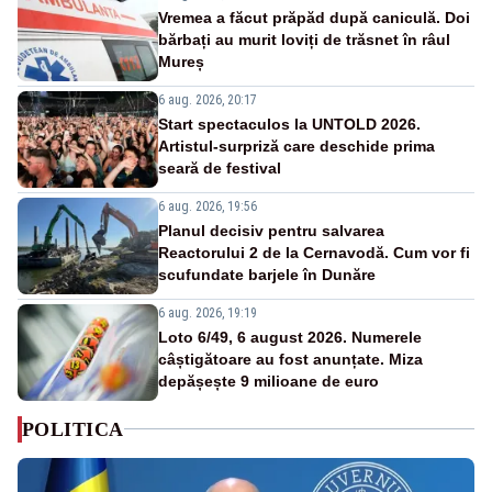
Vremea a făcut prăpăd după caniculă. Doi
bărbați au murit loviți de trăsnet în râul
Mureș
6 aug. 2026, 20:17
Start spectaculos la UNTOLD 2026.
Artistul-surpriză care deschide prima
seară de festival
6 aug. 2026, 19:56
Planul decisiv pentru salvarea
Reactorului 2 de la Cernavodă. Cum vor fi
scufundate barjele în Dunăre
6 aug. 2026, 19:19
Loto 6/49, 6 august 2026. Numerele
câștigătoare au fost anunțate. Miza
depășește 9 milioane de euro
POLITICA