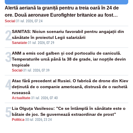
Alertă aeriană la graniță pentru a treia oară în 24 de
ore. Două aeronave Eurofighter britanice au fost
Social
·
31 iul. 2026, 07:24
ridicate de la sol
2
SANITAS: Niciun scenariu favorabil pentru angajații din
sănătate în proiectul Legii salarizării
Sanatate
-
31 iul. 2026, 07:29
3
ANM a emis cod galben și cod portocaliu de caniculă.
Temperaturile urcă până la 38 de grade, iar nopțile devin
tropicale
Social
-
31 iul. 2026, 07:39
4
Atac fără precedent al Rusiei. O fabrică de drone din Kiev
deținută de o companie americană, distrusă de o rachetă
rusească
Actualitate
-
31 iul. 2026, 07:40
5
Lia Olguța Vasilescu: ”Ce se întâmplă în sănătate este o
bătaie de joc. Se guvernează extraordinar de prost”
Politica
-
30 iul. 2026, 23:24