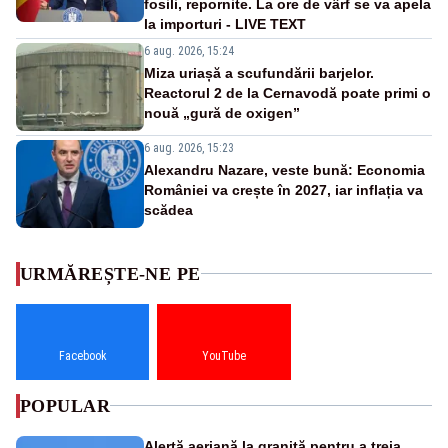
fosili, repornite. La ore de vârf se va apela
la importuri - LIVE TEXT
6 aug. 2026, 15:24
Miza uriașă a scufundării barjelor.
Reactorul 2 de la Cernavodă poate primi o
nouă „gură de oxigen”
6 aug. 2026, 15:23
Alexandru Nazare, veste bună: Economia
României va crește în 2027, iar inflația va
scădea
URMĂREȘTE-NE PE
Facebook
YouTube
POPULAR
Alertă aeriană la graniță pentru a treia