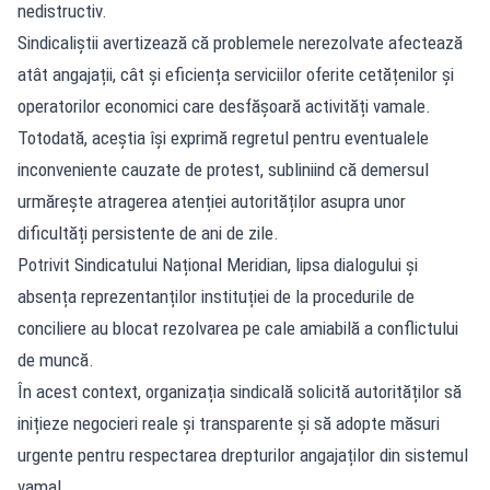
nedistructiv.
Sindicaliștii avertizează că problemele nerezolvate afectează
atât angajații, cât și eficiența serviciilor oferite cetățenilor și
operatorilor economici care desfășoară activități vamale.
Totodată, aceștia își exprimă regretul pentru eventualele
inconveniente cauzate de protest, subliniind că demersul
urmărește atragerea atenției autorităților asupra unor
dificultăți persistente de ani de zile.
Potrivit Sindicatului Național Meridian, lipsa dialogului și
absența reprezentanților instituției de la procedurile de
conciliere au blocat rezolvarea pe cale amiabilă a conflictului
de muncă.
În acest context, organizația sindicală solicită autorităților să
inițieze negocieri reale și transparente și să adopte măsuri
urgente pentru respectarea drepturilor angajaților din sistemul
vamal.