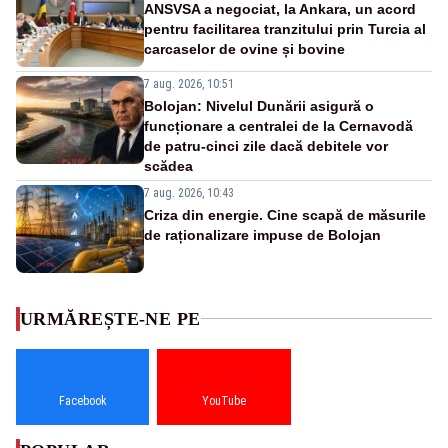
ANSVSA a negociat, la Ankara, un acord
pentru facilitarea tranzitului prin Turcia al
carcaselor de ovine și bovine
7 aug. 2026, 10:51
Bolojan: Nivelul Dunării asigură o
funcționare a centralei de la Cernavodă
de patru-cinci zile dacă debitele vor
scădea
7 aug. 2026, 10:43
Criza din energie. Cine scapă de măsurile
de raționalizare impuse de Bolojan
URMĂREȘTE-NE PE
Facebook
YouTube