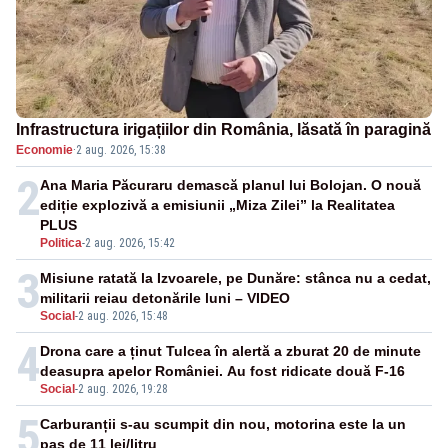
Infrastructura irigațiilor din România, lăsată în paragină
Economie
·
2 aug. 2026, 15:38
2
Ana Maria Păcuraru demască planul lui Bolojan. O nouă
ediție explozivă a emisiunii „Miza Zilei” la Realitatea
PLUS
Politica
-
2 aug. 2026, 15:42
3
Misiune ratată la Izvoarele, pe Dunăre: stânca nu a cedat,
militarii reiau detonările luni – VIDEO
Social
-
2 aug. 2026, 15:48
4
Drona care a ținut Tulcea în alertă a zburat 20 de minute
deasupra apelor României. Au fost ridicate două F-16
Social
-
2 aug. 2026, 19:28
5
Carburanții s-au scumpit din nou, motorina este la un
pas de 11 lei/litru