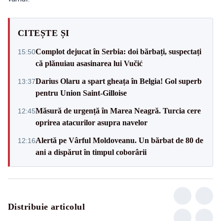
CITEȘTE ȘI
Complot dejucat în Serbia: doi bărbați, suspectați
15:50
că plănuiau asasinarea lui Vučić
Darius Olaru a spart gheața în Belgia! Gol superb
13:37
pentru Union Saint-Gilloise
Măsură de urgență în Marea Neagră. Turcia cere
12:45
oprirea atacurilor asupra navelor
Alertă pe Vârful Moldoveanu. Un bărbat de 80 de
12:16
ani a dispărut în timpul coborârii
Distribuie articolul