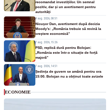
recomandat investițiilor. Un semnal
pozitiv, dar și un avertisment pentru
autorități
8 aug. 2026, 08:51
Nicușor Dan, avertisment după decizia
Moody’s: „România trebuie să revină la
creștere economică”
7 aug. 2026, 15:26
PSD, replică dură pentru Bolojan:
„România este într-o situație de forță
majoră”
7 aug. 2026, 14:51
Ședința de guvern se amână pentru ora
15:00. Bolojan nu a obținut toate avizele
ECONOMIE