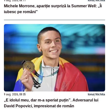
9 aug. 2026, 08:11
Ionuț Nichita
Michele Morrone, apariție surpriză la Summer Well: „Îi
iubesc pe români”
9 aug. 2026, 08:05
Ionuț Nichita
„E idolul meu, dar m-a speriat puțin”. Adversarul lui
David Popovici, impresionat de român