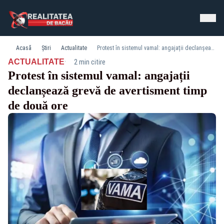
Acasă
Știri
Actualitate
Protest în sistemul vamal: angajații declanșează grevă de avertisment timp de două ore
·
ACTUALITATE
2 min citire
Protest în sistemul vamal: angajații
declanșează grevă de avertisment timp
de două ore