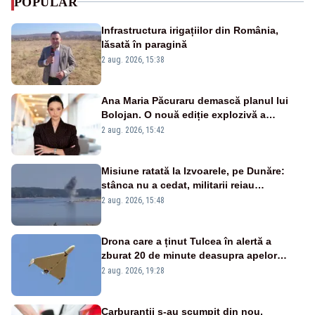
POPULAR
Infrastructura irigațiilor din România,
lăsată în paragină
2 aug. 2026, 15:38
Ana Maria Păcuraru demască planul lui
Bolojan. O nouă ediție explozivă a
emisiunii „Miza Zilei” la Realitatea PLUS
2 aug. 2026, 15:42
Misiune ratată la Izvoarele, pe Dunăre:
stânca nu a cedat, militarii reiau
detonările luni – VIDEO
2 aug. 2026, 15:48
Drona care a ținut Tulcea în alertă a
zburat 20 de minute deasupra apelor
României. Au fost ridicate două F-16
2 aug. 2026, 19:28
Carburanții s-au scumpit din nou,