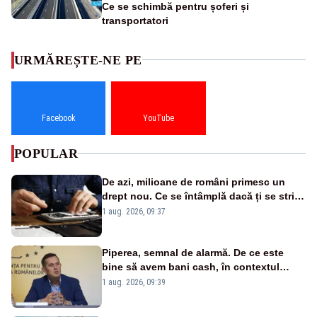
Ce se schimbă pentru șoferi și
transportatori
URMĂREȘTE-NE PE
Facebook
YouTube
POPULAR
De azi, milioane de români primesc un
drept nou. Ce se întâmplă dacă ți se strică
un produs
1 aug. 2026, 09:37
Piperea, semnal de alarmă. De ce este
bine să avem bani cash, în contextul
alertei energetice?
1 aug. 2026, 09:39