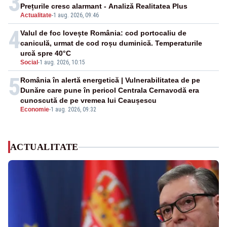
3
Prețurile cresc alarmant - Analiză Realitatea Plus
Actualitate
-
1 aug. 2026, 09:46
4
Valul de foc lovește România: cod portocaliu de
caniculă, urmat de cod roșu duminică. Temperaturile
urcă spre 40°C
Social
-
1 aug. 2026, 10:15
5
România în alertă energetică | Vulnerabilitatea de pe
Dunăre care pune în pericol Centrala Cernavodă era
cunoscută de pe vremea lui Ceaușescu
Economie
-
1 aug. 2026, 09:32
ACTUALITATE