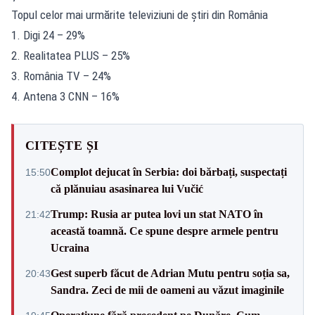
Topul celor mai urmărite televiziuni de știri din România
1. Digi 24 – 29%
2. Realitatea PLUS – 25%
3. România TV – 24%
4. Antena 3 CNN – 16%
CITEȘTE ȘI
Complot dejucat în Serbia: doi bărbați, suspectați
15:50
că plănuiau asasinarea lui Vučić
Trump: Rusia ar putea lovi un stat NATO în
21:42
această toamnă. Ce spune despre armele pentru
Ucraina
Gest superb făcut de Adrian Mutu pentru soția sa,
20:43
Sandra. Zeci de mii de oameni au văzut imaginile