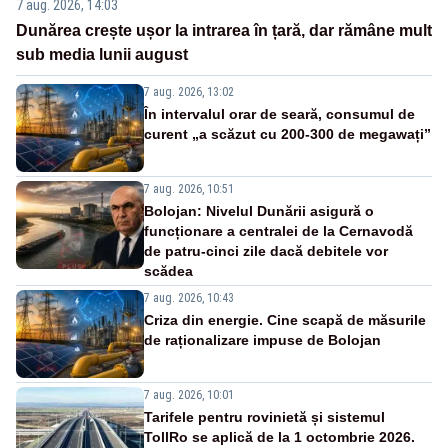
7 aug. 2026, 14:03
Dunărea crește ușor la intrarea în țară, dar rămâne mult
sub media lunii august
7 aug. 2026, 13:02
În intervalul orar de seară, consumul de
curent „a scăzut cu 200-300 de megawați”
7 aug. 2026, 10:51
Bolojan: Nivelul Dunării asigură o
funcționare a centralei de la Cernavodă
de patru-cinci zile dacă debitele vor
scădea
7 aug. 2026, 10:43
Criza din energie. Cine scapă de măsurile
de raționalizare impuse de Bolojan
7 aug. 2026, 10:01
Tarifele pentru rovinietă și sistemul
TollRo se aplică de la 1 octombrie 2026.