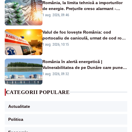
România, la limita tehnică a importurilor
de energie. Prețurile cresc alarmant -
Analiză Realitatea Plus
1 aug. 2026, 09:46
Valul de foc lovește România: cod
portocaliu de caniculă, urmat de cod roșu
duminică. Temperaturile urcă spre 40°C
1 aug. 2026, 10:15
România în alertă energetică |
Vulnerabilitatea de pe Dunăre care pune
în pericol Centrala Cernavodă era
1 aug. 2026, 09:32
cunoscută de pe vremea lui Ceaușescu
CATEGORII POPULARE
Actualitate
Politica