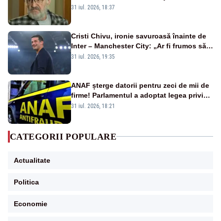
sportiv – AUDIO
31 iul. 2026, 18:37
Cristi Chivu, ironie savuroasă înainte de
Inter – Manchester City: „Ar fi frumos să
mai cumpărați și de la noi”
31 iul. 2026, 19:35
ANAF șterge datorii pentru zeci de mii de
firme! Parlamentul a adoptat legea privind
amnistia fiscală
31 iul. 2026, 18:21
CATEGORII POPULARE
Actualitate
Politica
Economie