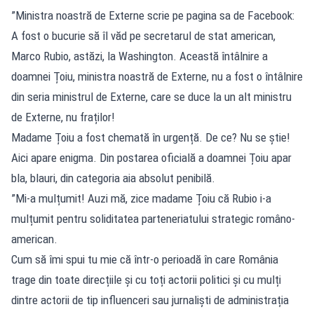
”Ministra noastră de Externe scrie pe pagina sa de Facebook:
A fost o bucurie să îl văd pe secretarul de stat american,
Marco Rubio, astăzi, la Washington. Această întâlnire a
doamnei Țoiu, ministra noastră de Externe, nu a fost o întâlnire
din seria ministrul de Externe, care se duce la un alt ministru
de Externe, nu fraților!
Madame Țoiu a fost chemată în urgență. De ce? Nu se știe!
Aici apare enigma. Din postarea oficială a doamnei Țoiu apar
bla, blauri, din categoria aia absolut penibilă.
”Mi-a mulțumit! Auzi mă, zice madame Țoiu că Rubio i-a
mulțumit pentru soliditatea parteneriatului strategic româno-
american.
Cum să îmi spui tu mie că într-o perioadă în care România
trage din toate direcțiile și cu toți actorii politici și cu mulți
dintre actorii de tip influenceri sau jurnaliști de administrația