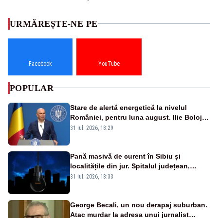
URMĂREȘTE-NE PE
Facebook
YouTube
POPULAR
Stare de alertă energetică la nivelul
României, pentru luna august. Ilie Bolojan
a anunțat importuri și posibile restricții –
31 iul. 2026, 18:29
VIDEO
Pană masivă de curent în Sibiu și
localitățile din jur. Spitalul județean,
semafoarele, rețelele de telefonie, grav
31 iul. 2026, 18:33
afectate
George Becali, un nou derapaj suburban.
Atac murdar la adresa unui jurnalist