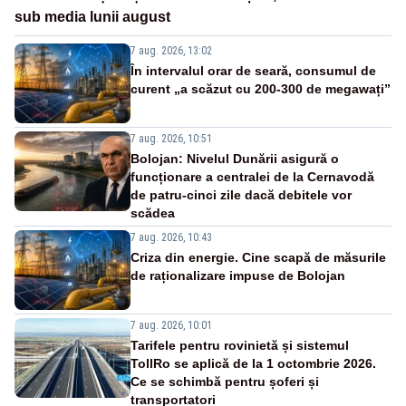
sub media lunii august
7 aug. 2026, 13:02
În intervalul orar de seară, consumul de
curent „a scăzut cu 200-300 de megawați”
7 aug. 2026, 10:51
Bolojan: Nivelul Dunării asigură o
funcționare a centralei de la Cernavodă
de patru-cinci zile dacă debitele vor
scădea
7 aug. 2026, 10:43
Criza din energie. Cine scapă de măsurile
de raționalizare impuse de Bolojan
7 aug. 2026, 10:01
Tarifele pentru rovinietă și sistemul
TollRo se aplică de la 1 octombrie 2026.
Ce se schimbă pentru șoferi și
transportatori