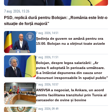
7 aug. 2026, 15:26
PSD, replică dură pentru Bolojan: „România este într-o
situație de forță majoră”
7 aug. 2026, 14:51
Ședința de guvern se amână pentru ora
15:00. Bolojan nu a obținut toate avizele
7 aug. 2026, 11:51
Bolojan, despre legea salarizării: „Ar
putea fi adoptată în perioada următoare.
S-a întârziat depunerea din cauza unor
discursuri iresponsabile în spaţiul public”
7 aug. 2026, 10:57
ANSVSA a negociat, la Ankara, un acord
pentru facilitarea tranzitului prin Turcia al
carcaselor de ovine și bovine
7 aug. 2026, 09:49