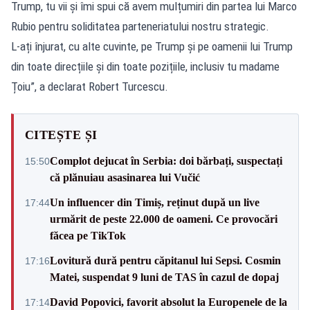
Trump, tu vii și îmi spui că avem mulțumiri din partea lui Marco
Rubio pentru soliditatea parteneriatului nostru strategic.
L-ați înjurat, cu alte cuvinte, pe Trump și pe oamenii lui Trump
din toate direcțiile și din toate pozițiile, inclusiv tu madame
Țoiu”, a declarat Robert Turcescu.
CITEȘTE ȘI
Complot dejucat în Serbia: doi bărbați, suspectați
15:50
că plănuiau asasinarea lui Vučić
Un influencer din Timiș, reținut după un live
17:44
urmărit de peste 22.000 de oameni. Ce provocări
făcea pe TikTok
Lovitură dură pentru căpitanul lui Sepsi. Cosmin
17:16
Matei, suspendat 9 luni de TAS în cazul de dopaj
David Popovici, favorit absolut la Europenele de la
17:14