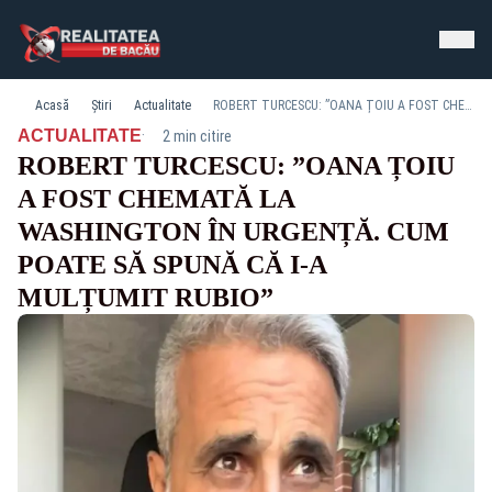
Acasă
Știri
Actualitate
ROBERT TURCESCU: ”OANA ȚOIU A FOST CHEMATĂ LA WASHINGTON ÎN URGENȚĂ. CUM POATE SĂ SPUNĂ CĂ I-A MULȚUMIT RUBIO”
·
ACTUALITATE
2 min citire
ROBERT TURCESCU: ”OANA ȚOIU
A FOST CHEMATĂ LA
WASHINGTON ÎN URGENȚĂ. CUM
POATE SĂ SPUNĂ CĂ I-A
MULȚUMIT RUBIO”