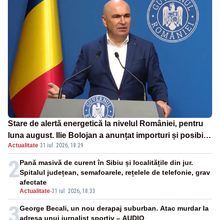
Stare de alertă energetică la nivelul României, pentru
luna august. Ilie Bolojan a anunțat importuri și posibile
Actualitate
·
31 iul. 2026, 18:29
restricții – VIDEO
2
Pană masivă de curent în Sibiu și localitățile din jur.
Spitalul județean, semafoarele, rețelele de telefonie, grav
afectate
Actualitate
-
31 iul. 2026, 18:33
3
George Becali, un nou derapaj suburban. Atac murdar la
adresa unui jurnalist sportiv – AUDIO