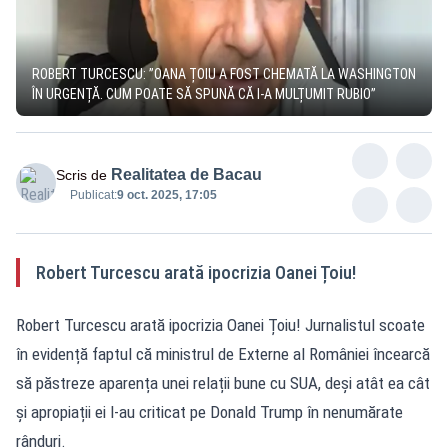
ROBERT TURCESCU: ”OANA ȚOIU A FOST CHEMATĂ LA WASHINGTON
ÎN URGENȚĂ. CUM POATE SĂ SPUNĂ CĂ I-A MULȚUMIT RUBIO”
Realitatea de Bacau
Scris de
Publicat:
9 oct. 2025, 17:05
Robert Turcescu arată ipocrizia Oanei Țoiu!
Robert Turcescu arată ipocrizia Oanei Țoiu! Jurnalistul scoate
în evidență faptul că ministrul de Externe al României încearcă
să păstreze aparența unei relații bune cu SUA, deși atât ea cât
și apropiații ei l-au criticat pe Donald Trump în nenumărate
rânduri.