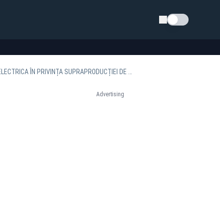
Schimba tema
ROMÂNIA AR PUTEA RĂMÂNE ÎN BEZNĂ DE PAȘTE. AVERTISMENTUL LANSAT DE TRANSELECTRICA ÎN PRIVINȚA SUPRAPRODUCȚIEI DE ENERGIE
Advertising