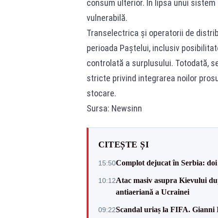
consum ulterior. În lipsa unui sistem 
vulnerabilă.
Transelectrica și operatorii de distri
perioada Paștelui, inclusiv posibilita
controlată a surplusului. Totodată, s
stricte privind integrarea noilor pro
stocare.
Sursa: Newsinn
CITEȘTE ȘI
Complot dejucat în Serbia: doi 
15:50
Atac masiv asupra Kievului du
10:12
antiaeriană a Ucrainei
Scandal uriaș la FIFA. Gianni I
09:22