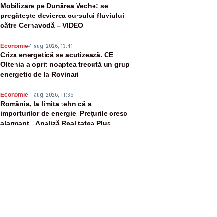
3
Mobilizare pe Dunărea Veche: se
pregătește devierea cursului fluviului
către Cernavodă – VIDEO
4
Economie
-
1 aug. 2026, 13:41
Criza energetică se acutizează. CE
Oltenia a oprit noaptea trecută un grup
energetic de la Rovinari
5
Economie
-
1 aug. 2026, 11:36
România, la limita tehnică a
importurilor de energie. Prețurile cresc
alarmant - Analiză Realitatea Plus