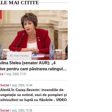
LE MAI CITITE
ulina Stelea (senator AUR): „4
ive pentru care păstrarea ratingului
ica
·
1 aug. 2026, 11:51
ară nu este o reușită pentru
ernul Bolojan”
2
Social
-
1 aug. 2026, 12:44
Alertă în Caraș-Severin: incendiile de
vegetație se extind, zeci de pompieri și
silvicultori se luptă cu flăcările - VIDEO
Social
-
1 aug. 2026, 13:38