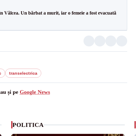
n Vâlcea. Un bărbat a murit, iar o femeie a fost evacuată
c
transelectrica
cau și pe
Google News
POLITICA