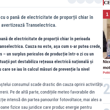
CE
1
u o pană de electricitate de proporții chiar în
 avertizează Transelectrica.
ană de electricitate de proporții chiar în perioada
ranselectrica. Cauza nu este, așa cum s-ar putea crede,
s – un surplus periculos de producție într-o zi cu un
ații pot destabiliza rețeaua electrică națională și
Nic
mot
care se iau în calcul măsuri de prevenție la nivel
Polit
de ț
Guv
ștelui consumul scade drastic din cauza opririi activității
rerii. Pe de altă parte, condițiile meteo favorabile din
ie intensă din partea panourilor fotovoltaice, mai ales a
soane fizice sau juridice care produc energie pentru