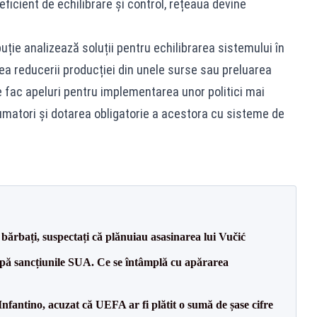
eficient de echilibrare și control, rețeaua devine
buție analizează soluții pentru echilibrarea sistemului în
tea reducerii producției din unele surse sau preluarea
e fac apeluri pentru implementarea unor politici mai
sumatori și dotarea obligatorie a acestora cu sisteme de
bărbați, suspectați că plănuiau asasinarea lui Vučić
pă sancțiunile SUA. Ce se întâmplă cu apărarea
nfantino, acuzat că UEFA ar fi plătit o sumă de șase cifre