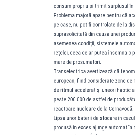
consum propriu și trimit surplusul în 
Problema majoră apare pentru că ace
pe case, nu pot fi controlate de la dis
suprasolicitată din cauza unei produc
asemenea condiții, sistemele automa
rețelei, ceea ce ar putea însemna o p
mare de prosumatori.
Transelectrica avertizează că fenomen
european, fiind considerate zone de r
de ritmul accelerat și uneori haotic al
peste 200.000 de astfel de producători
reactoare nucleare de la Cernavodă.
Lipsa unor baterii de stocare în cazul
produsă în exces ajunge automat în r