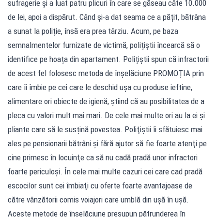
sufragerie și a luat patru plicuri în care se găseau câte 10.000
de lei, apoi a dispărut. Când și-a dat seama ce a pățit, bătrâna
a sunat la poliție, însă era prea târziu. Acum, pe baza
semnalmentelor furnizate de victimă, polițiștii încearcă să o
identifice pe hoața din apartament. Polițiștii spun că infractorii
de acest fel folosesc metoda de înșelăciune PROMOȚIA prin
care îi îmbie pe cei care le deschid uşa cu produse ieftine,
alimentare ori obiecte de igienă, știind că au posibilitatea de a
pleca cu valori mult mai mari. De cele mai multe ori au la ei și
pliante care să le susțină povestea. Poliţiştii îi sfătuiesc mai
ales pe pensionarii bătrâni şi fără ajutor să fie foarte atenţi pe
cine primesc în locuinţe ca să nu cadă pradă unor infractori
foarte periculoşi. În cele mai multe cazuri cei care cad pradă
escocilor sunt cei îmbiaţi cu oferte foarte avantajoase de
către vânzătorii comis voiajori care umblă din uşă în uşă.
Aceste metode de înșelăciune presupun pătrunderea în