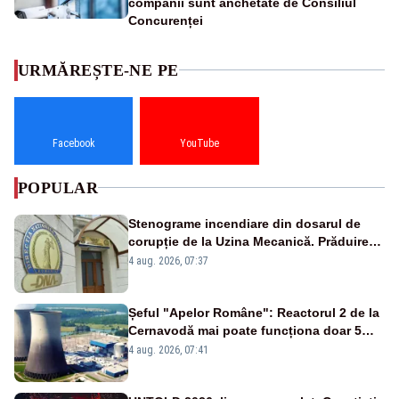
companii sunt anchetate de Consiliul
Concurenței
URMĂREȘTE-NE PE
Facebook
YouTube
POPULAR
Stenograme incendiare din dosarul de
corupție de la Uzina Mecanică. Prăduirea
banilor din programul SAFE, interceptată
4 aug. 2026, 07:37
de DNA
Șeful "Apelor Române": Reactorul 2 de la
Cernavodă mai poate funcționa doar 5
zile
4 aug. 2026, 07:41