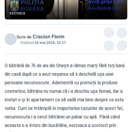
escroaca
Craciun Florin
Scris de
Publicat:
16 mai 2019, 15:17
O bătrână de 76 de ani din Onești a rămas marți fără toți banii
din casă după ce a avut neșansa să îi deschidă ușa unei
persoane necunoscute. Ademenită cu promoții la produse
cosmetice, bătrâna nu numai că i-a deschis ușa femeii, dar a
invitat-o și în apartament ca să vadă mai bine despre ce este
vorba. Cum se întâmplă în majoritatea cazurilor de acest fel,
necunoscuta i-a cerut bătrânei un pahar cu apă. Până când
aceasta s-a întors din bucătărie, escroaca a scotocit prin