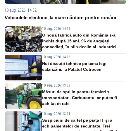
10 aug. 2026, 14:52
Vehiculele electrice, la mare căutare printre români
10 aug. 2026, 14:19
O nouă fabrică auto din România s-a
închis după 15 ani. 96 de angajați
concediați, în plin declin al industriei
10 aug. 2026, 14:12
Noi discuții tehnice pe tema legii
salarizării, la Palatul Cotroceni
10 aug. 2026, 13:33
Măsuri de sprijin pentru fermieri și
transportatori. Carburantul ar putea fi
achitat în rate
10 aug. 2026, 13:11
Suspiciuni de cartel pe piața IT și a
echipamentelor de securitate. Trei