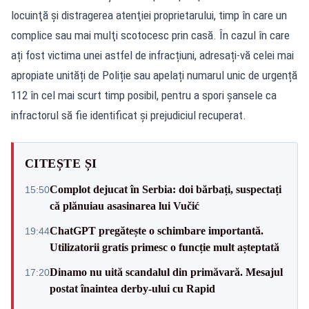
locuinţă şi distragerea atenţiei proprietarului, timp în care un
complice sau mai mulţi scotocesc prin casă. În cazul în care
ați fost victima unei astfel de infracțiuni, adresați-vă celei mai
apropiate unități de Poliție sau apelați numarul unic de urgență
112 în cel mai scurt timp posibil, pentru a spori șansele ca
infractorul să fie identificat și prejudiciul recuperat.
CITEȘTE ȘI
Complot dejucat în Serbia: doi bărbați, suspectați
15:50
că plănuiau asasinarea lui Vučić
ChatGPT pregătește o schimbare importantă.
19:44
Utilizatorii gratis primesc o funcție mult așteptată
Dinamo nu uită scandalul din primăvară. Mesajul
17:20
postat înaintea derby-ului cu Rapid