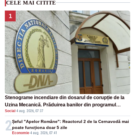
CELE MAI CITITE
1
Stenograme incendiare din dosarul de corupție de la
Uzina Mecanică. Prăduirea banilor din programul
Social
·
4 aug. 2026, 07:37
SAFE, interceptată de DNA
2
Șeful "Apelor Române": Reactorul 2 de la Cernavodă mai
poate funcționa doar 5 zile
Economie
-
4 aug. 2026, 07:41