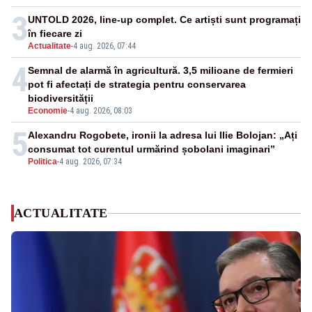
3
UNTOLD 2026, line-up complet. Ce artiști sunt programați
în fiecare zi
Actualitate
-
4 aug. 2026, 07:44
4
Semnal de alarmă în agricultură. 3,5 milioane de fermieri
pot fi afectați de strategia pentru conservarea
biodiversității
Economie
-
4 aug. 2026, 08:03
5
Alexandru Rogobete, ironii la adresa lui Ilie Bolojan: „Ați
consumat tot curentul urmărind șobolani imaginari”
Politica
-
4 aug. 2026, 07:34
ACTUALITATE