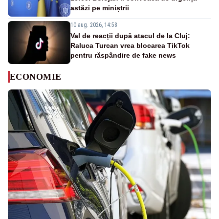
astăzi pe miniștrii
10 aug. 2026, 14:58
Val de reacții după atacul de la Cluj:
Raluca Turcan vrea blocarea TikTok
pentru răspândire de fake news
ECONOMIE