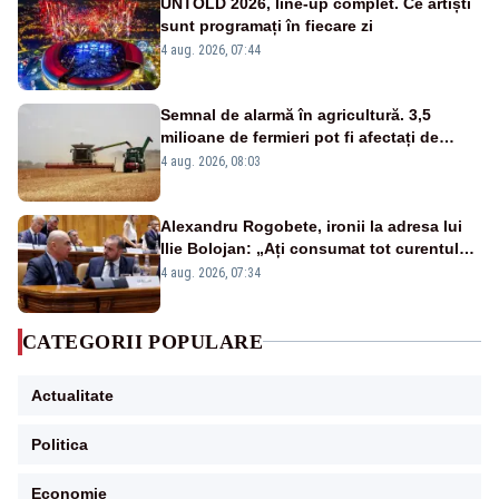
UNTOLD 2026, line-up complet. Ce artiști
sunt programați în fiecare zi
4 aug. 2026, 07:44
Semnal de alarmă în agricultură. 3,5
milioane de fermieri pot fi afectați de
strategia pentru conservarea
4 aug. 2026, 08:03
biodiversității
Alexandru Rogobete, ironii la adresa lui
Ilie Bolojan: „Ați consumat tot curentul
urmărind șobolani imaginari”
4 aug. 2026, 07:34
CATEGORII POPULARE
Actualitate
Politica
Economie