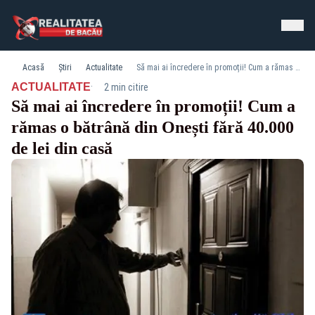
Acasă
Știri
Actualitate
Să mai ai încredere în promoții! Cum a rămas o bătrână din Onești fără 40.000 de lei din casă
·
ACTUALITATE
2 min citire
Să mai ai încredere în promoții! Cum a
rămas o bătrână din Onești fără 40.000
de lei din casă