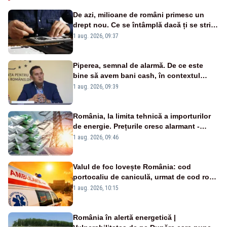
De azi, milioane de români primesc un
drept nou. Ce se întâmplă dacă ți se strică
un produs
1 aug. 2026, 09:37
Piperea, semnal de alarmă. De ce este
bine să avem bani cash, în contextul
alertei energetice?
1 aug. 2026, 09:39
România, la limita tehnică a importurilor
de energie. Prețurile cresc alarmant -
Analiză Realitatea Plus
1 aug. 2026, 09:46
Valul de foc lovește România: cod
portocaliu de caniculă, urmat de cod roșu
duminică. Temperaturile urcă spre 40°C
1 aug. 2026, 10:15
România în alertă energetică |