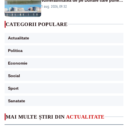
Vulnerabilitatea de pe Dunăre care pune
în pericol Centrala Cernavodă era
1 aug. 2026, 09:32
cunoscută de pe vremea lui Ceaușescu
CATEGORII POPULARE
Actualitate
Politica
Economie
Social
Sport
Sanatate
MAI MULTE ȘTIRI DIN
ACTUALITATE