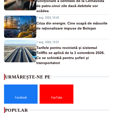
funcționare a centralei de la Cernavodă
de patru-cinci zile dacă debitele vor
scădea
7 aug. 2026, 10:43
Criza din energie. Cine scapă de măsurile
de raționalizare impuse de Bolojan
7 aug. 2026, 10:01
Tarifele pentru rovinietă și sistemul
TollRo se aplică de la 1 octombrie 2026.
Ce se schimbă pentru șoferi și
transportatori
URMĂREȘTE-NE PE
Facebook
YouTube
POPULAR