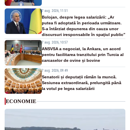
7 aug. 2026, 11:51
Bolojan, despre legea salarizării: „Ar
putea fi adoptată în perioada următoare.
S-a întârziat depunerea din cauza unor
discursuri iresponsabile în spaţiul public”
7 aug. 2026, 10:57
ANSVSA a negociat, la Ankara, un acord
pentru facilitarea tranzitului prin Turcia al
carcaselor de ovine și bovine
7 aug. 2026, 09:49
Senatorii și deputații rămân la muncă.
Sesiunea extraordinară, prelungită până
la votul pe legea salarizării
ECONOMIE