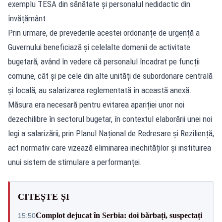
exemplu TESA din sănătate și personalul nedidactic din
învățământ.
Prin urmare, de prevederile acestei ordonanțe de urgență a
Guvernului beneficiază și celelalte domenii de activitate
bugetară, având în vedere că personalul încadrat pe funcții
comune, cât și pe cele din alte unități de subordonare centrală
și locală, au salarizarea reglementată în această anexă.
Măsura era necesară pentru evitarea apariției unor noi
dezechilibre în sectorul bugetar, în contextul elaborării unei noi
legi a salarizării, prin Planul Național de Redresare și Reziliență,
act normativ care vizează eliminarea inechităților și instituirea
unui sistem de stimulare a performanței.
CITEȘTE ȘI
Complot dejucat în Serbia: doi bărbați, suspectați
15:50