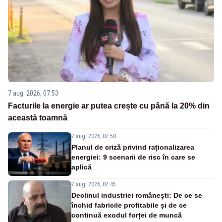
7 aug. 2026, 07:53
Facturile la energie ar putea crește cu până la 20% din
această toamnă
7 aug. 2026, 07:50
Planul de criză privind raționalizarea
energiei: 9 scenarii de risc în care se
aplică
7 aug. 2026, 07:45
Declinul industriei românești: De ce se
închid fabricile profitabile și de ce
continuă exodul forței de muncă