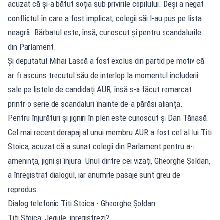
acuzat că și-a bătut soția sub privirile copilului. Deși a negat
conflictul în care a fost implicat, colegii săi l-au pus pe lista
neagră. Bărbatul este, însă, cunoscut și pentru scandalurile
din Parlament.
Și deputatul Mihai Lască a fost exclus din partid pe motiv că
ar fi ascuns trecutul său de interlop la momentul includerii
sale pe listele de candidați AUR, însă s-a făcut remarcat
printr-o serie de scandaluri înainte de-a părăsi alianța.
Pentru înjurături și jigniri în plen este cunoscut și Dan Tănasă.
Cel mai recent derapaj al unui membru AUR a fost cel al lui Titi
Stoica, acuzat că a sunat colegii din Parlament pentru a-i
amenința, jigni și înjura. Unul dintre cei vizați, Gheorghe Șoldan,
a înregistrat dialogul, iar anumite pasaje sunt greu de
reprodus.
Dialog telefonic Titi Stoica - Gheorghe Șoldan
Titi Stoica: Jegule, inregistrezi?