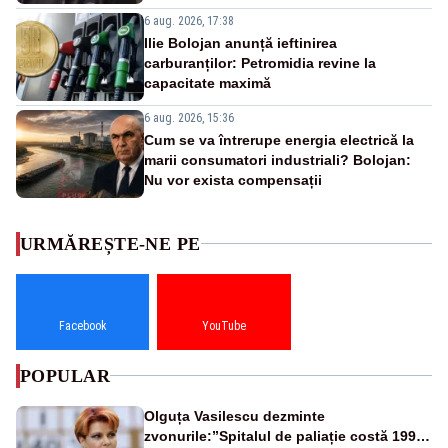
6 aug. 2026, 17:38
Ilie Bolojan anunță ieftinirea
carburanților: Petromidia revine la
capacitate maximă
6 aug. 2026, 15:36
Cum se va întrerupe energia electrică la
marii consumatori industriali? Bolojan:
Nu vor exista compensații
URMĂREȘTE-NE PE
Facebook
YouTube
POPULAR
Olguța Vasilescu dezminte
zvonurile:”Spitalul de paliație costă 199