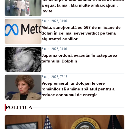
a eșuat la mal. Mai multe ambarcațiuni,
lovite
7 aug. 2026, 08:07
Meta, sancționată cu 567 de milioane de
dolari în cel mai sever verdict pe tema
siguranței copiilor
7 aug. 2026, 08:01
Japonia ordonă evacuări în așteptarea
taifunului Dolphin
7 aug. 2026, 07:15
Vicepremierul lui Bolojan le cere
românilor să amâne spălatul pentru a
reduce consumul de energie
POLITICA