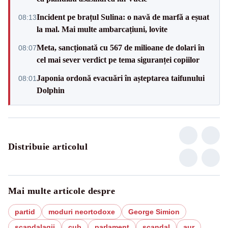
Incident pe brațul Sulina: o navă de marfă a eșuat
08:13
la mal. Mai multe ambarcațiuni, lovite
Meta, sancționată cu 567 de milioane de dolari în
08:07
cel mai sever verdict pe tema siguranței copiilor
Japonia ordonă evacuări în așteptarea taifunului
08:01
Dolphin
Distribuie articolul
Mai multe articole despre
partid
moduri neortodoxe
George Simion
scandalagii
cub
parlament
scandal
aur