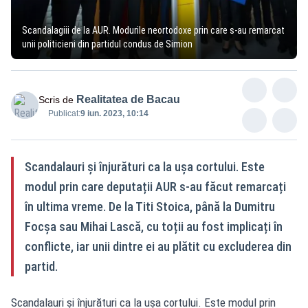
Scandalagiii de la AUR. Modurile neortodoxe prin care s-au remarcat
unii politicieni din partidul condus de Simion
Realitatea de Bacau
Scris de
Publicat:
9 iun. 2023, 10:14
Scandalauri și înjurături ca la ușa cortului. Este
modul prin care deputații AUR s-au făcut remarcați
în ultima vreme. De la Titi Stoica, până la Dumitru
Focșa sau Mihai Lască, cu toții au fost implicați în
conflicte, iar unii dintre ei au plătit cu excluderea din
partid.
Scandalauri și înjurături ca la ușa cortului. Este modul prin