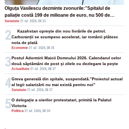
Olguța Vasilescu dezminte zvonurile:”Spitalul de
paliație costă 199 de milioane de euro, nu 500 de
Sanatate
·
31 iul. 2026, 08:33
milioane”
2
Kazahstan oprește din nou livrările de petrol.
Carburanții se scumpesc accelerat, iar românii plătesc
nota de plată
Economie
-
31 iul. 2026, 08:35
3
Postul Adormirii Maicii Domnului 2026. Calendarul celor
două săptămâni de post și zilele cu dezlegare la pește
Actualitate
-
31 iul. 2026, 08:37
4
Greva generală din spitale, suspendată.”Proiectul actual
al legii salarizării nu mai există pentru noi”
Sanatate
-
31 iul. 2026, 08:37
5
O delegație a oierilor protestatari, primită la Palatul
Victoria
Politica
-
31 iul. 2026, 08:30