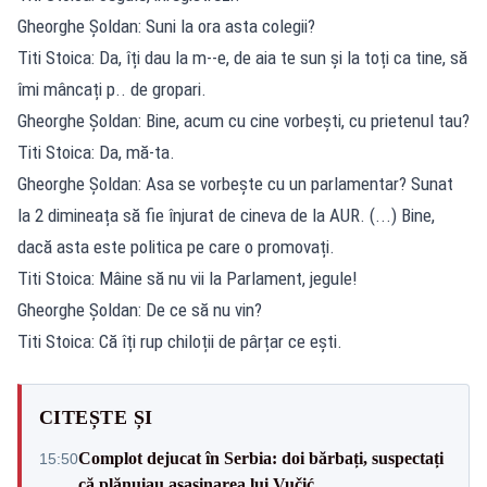
Gheorghe Șoldan: Suni la ora asta colegii?
Titi Stoica: Da, îți dau la m--e, de aia te sun și la toți ca tine, să
îmi mâncați p.. de gropari.
Gheorghe Șoldan: Bine, acum cu cine vorbești, cu prietenul tau?
Titi Stoica: Da, mă-ta.
Gheorghe Șoldan: Asa se vorbește cu un parlamentar? Sunat
la 2 dimineața să fie înjurat de cineva de la AUR. (...) Bine,
dacă asta este politica pe care o promovați.
Titi Stoica: Mâine să nu vii la Parlament, jegule!
Gheorghe Șoldan: De ce să nu vin?
Titi Stoica: Că îți rup chiloții de pârțar ce ești.
CITEȘTE ȘI
Complot dejucat în Serbia: doi bărbați, suspectați
15:50
că plănuiau asasinarea lui Vučić