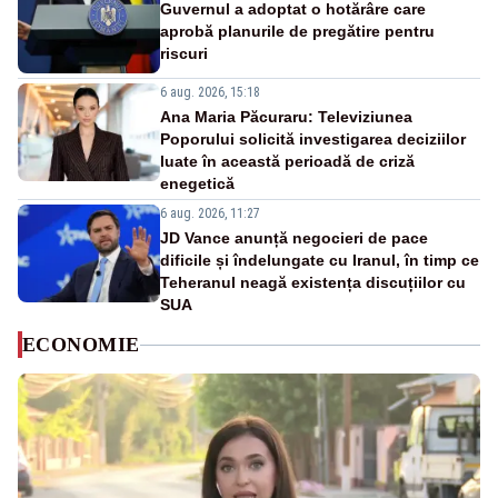
Guvernul a adoptat o hotărâre care
aprobă planurile de pregătire pentru
riscuri
6 aug. 2026, 15:18
Ana Maria Păcuraru: Televiziunea
Poporului solicită investigarea deciziilor
luate în această perioadă de criză
enegetică
6 aug. 2026, 11:27
JD Vance anunță negocieri de pace
dificile și îndelungate cu Iranul, în timp ce
Teheranul neagă existența discuțiilor cu
SUA
ECONOMIE