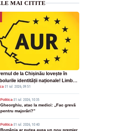
LE MAI CITITE
ernul de la Chișinău lovește în
olurile identității naționale! Limba
ica
·
31 iul. 2026, 09:51
ână nu se economisește! Limba
ână se sărbătorește!
2
Politica
-
31 iul. 2026, 10:35
Gheorghiu, atac la medici: „Fac grevă
pentru majorări?”
3
Politica
-
31 iul. 2026, 10:40
România ar putea avea un nou premier