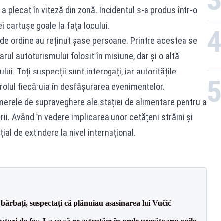
 a plecat în viteză din zonă. Incidentul s-a produs într-o
ei cartușe goale la fața locului.
 de ordine au reținut șase persoane. Printre acestea se
arul autoturismului folosit în misiune, dar și o altă
i. Toți suspecții sunt interogați, iar autoritățile
olul fiecăruia în desfășurarea evenimentelor.
amerele de supraveghere ale stației de alimentare pentru a
ii. Având în vedere implicarea unor cetățeni străini și
ial de extindere la nivel internațional.
bărbați, suspectați că plănuiau asasinarea lui Vučić
raturi de foc. La ce să ne așteptăm în orele următoare: noile