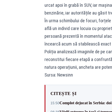
urcat apoi în grabă în SUV, iar mașina
benzinărie, iar autoritățile au găsit tr
În urma schimbului de focuri, forțele
află un individ care locuia cu propriet
persoană prezentă în momentul ataculu
încearcă acum să stabilească exact r
Poliția analizează imaginile de pe c
reconstitui fiecare etapă a confruntăr
natura operațiunii, ancheta are potenț
Sursa: Newsinn
CITEȘTE ȘI
Complot dejucat în Serbia: doi 
15:50
Vijelii extreme în țară și tempe