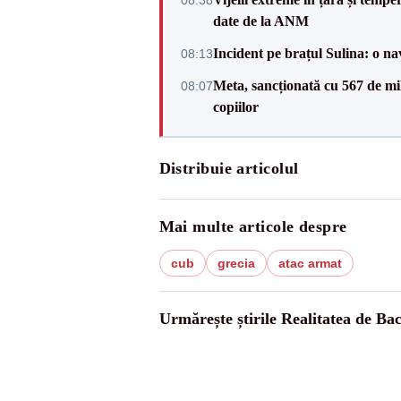
08:38
date de la ANM
Incident pe brațul Sulina: o na
08:13
Meta, sancționată cu 567 de mil
08:07
copiilor
Distribuie articolul
Mai multe articole despre
cub
grecia
atac armat
Urmărește știrile Realitatea de Ba