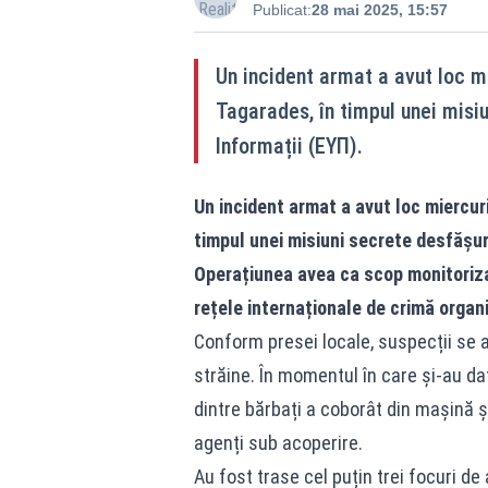
Publicat:
28 mai 2025, 15:57
Un incident armat a avut loc mie
Tagarades, în timpul unei misi
Informații (ΕΥΠ).
Un incident armat a avut loc miercuri
timpul unei misiuni secrete desfășur
Operațiunea avea ca scop monitorizar
rețele internaționale de crimă organ
Conform presei locale, suspecții se 
străine. În momentul în care și-au da
dintre bărbați a coborât din mașină ș
agenți sub acoperire.
Au fost trase cel puțin trei focuri de 