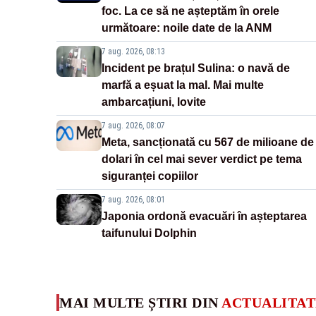
foc. La ce să ne așteptăm în orele
următoare: noile date de la ANM
7 aug. 2026, 08:13
Incident pe brațul Sulina: o navă de
marfă a eșuat la mal. Mai multe
ambarcațiuni, lovite
7 aug. 2026, 08:07
Meta, sancționată cu 567 de milioane de
dolari în cel mai sever verdict pe tema
siguranței copiilor
7 aug. 2026, 08:01
Japonia ordonă evacuări în așteptarea
taifunului Dolphin
MAI MULTE ȘTIRI DIN
ACTUALITAT