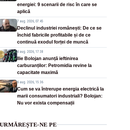
energiei: 9 scenarii de risc în care se
aplică
7 aug. 2026, 07:45
Declinul industriei românești: De ce se
închid fabricile profitabile și de ce
continuă exodul forței de muncă
6 aug. 2026, 17:38
Ilie Bolojan anunță ieftinirea
carburanților: Petromidia revine la
capacitate maximă
6 aug. 2026, 15:36
Cum se va întrerupe energia electrică la
marii consumatori industriali? Bolojan:
Nu vor exista compensații
URMĂREȘTE-NE PE