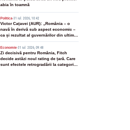
abia în toamnă
4
Politica
-
31 iul. 2026, 10:42
Victor Cațavei (AUR): „România – o
navă în derivă sub aspect economic –
ca și rezultat al guvernărilor din ultimii
36 de ani”
5
Economie
-
31 iul. 2026, 09:48
Zi decisivă pentru România, Fitch
decide astăzi noul rating de țară. Care
sunt efectele retrogradării la categoria
„junk”