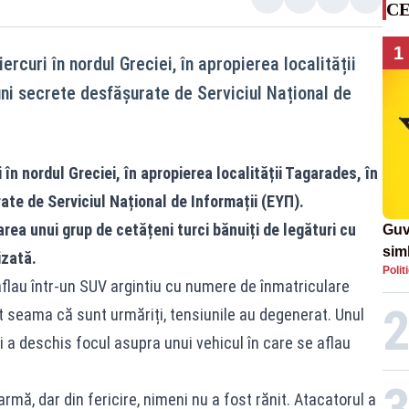
CE
1
rcuri în nordul Greciei, în apropierea localității
uni secrete desfășurate de Serviciul Național de
 în nordul Greciei, în apropierea localității Tagarades, în
ate de Serviciul Național de Informații (ΕΥΠ).
ea unui grup de cetățeni turci bănuiți de legături cu
Guv
simb
izată.
Polit
rom
aflau într-un SUV argintiu cu numere de înmatriculare
rom
t seama că sunt urmăriți, tensiunile au degenerat. Unul
i a deschis focul asupra unui vehicul în care se aflau
armă, dar din fericire, nimeni nu a fost rănit. Atacatorul a