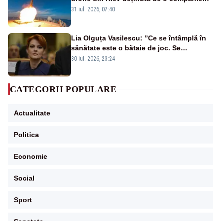
americană, distrusă de o rachetă
31 iul. 2026, 07:40
rusească
Lia Olguța Vasilescu: ”Ce se întâmplă în
sănătate este o bătaie de joc. Se
guvernează extraordinar de prost”
30 iul. 2026, 23:24
CATEGORII POPULARE
Actualitate
Politica
Economie
Social
Sport