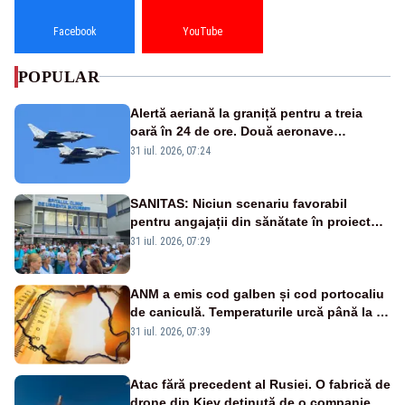
Facebook
YouTube
POPULAR
Alertă aeriană la graniță pentru a treia
oară în 24 de ore. Două aeronave
Eurofighter britanice au fost ridicate de la
31 iul. 2026, 07:24
sol
SANITAS: Niciun scenariu favorabil
pentru angajații din sănătate în proiectul
Legii salarizării
31 iul. 2026, 07:29
ANM a emis cod galben și cod portocaliu
de caniculă. Temperaturile urcă până la 38
de grade, iar nopțile devin tropicale
31 iul. 2026, 07:39
Atac fără precedent al Rusiei. O fabrică de
drone din Kiev deținută de o companie