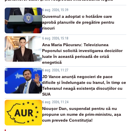
6 aug. 2026, 15:39
Guvernul a adoptat o hotărâre care
aprobă planurile de pregătire pentru
riscuri
6 aug. 2026, 15:18
Ana Maria Păcuraru: Televiziunea
Poporului solicită investigarea deciziilor
luate în această perioadă de criză
enegetică
6 aug. 2026, 11:27
JD Vance anunță negocieri de pace
dificile și îndelungate cu Iranul, în timp ce
Teheranul neagă existența discuțiilor cu
SUA
6 aug. 2026, 11:24
Nicușor Dan, suspendat pentru că nu
propune un nume de prim-ministru, așa
cum prevede Constituția!