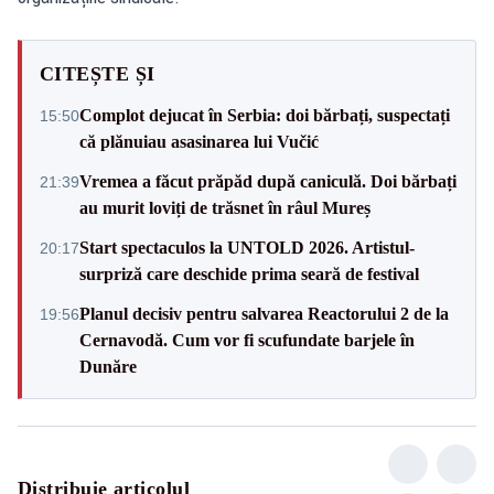
CITEȘTE ȘI
Complot dejucat în Serbia: doi bărbați, suspectați
15:50
că plănuiau asasinarea lui Vučić
Vremea a făcut prăpăd după caniculă. Doi bărbați
21:39
au murit loviți de trăsnet în râul Mureș
Start spectaculos la UNTOLD 2026. Artistul-
20:17
surpriză care deschide prima seară de festival
Planul decisiv pentru salvarea Reactorului 2 de la
19:56
Cernavodă. Cum vor fi scufundate barjele în
Dunăre
Distribuie articolul