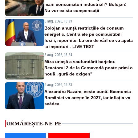
marii consumatori industriali? Bolojan:
Nu vor exista compensații
6 aug. 2026, 15:33
Bolojan anunță restricțiile de consum
energetic. Centralele pe combustibili
fosili, repornite. La ore de vârf se va apela
la importuri - LIVE TEXT
6 aug. 2026, 15:24
Miza uriașă a scufundării barjelor.
Reactorul 2 de la Cernavodă poate primi o
nouă „gură de oxigen”
6 aug. 2026, 15:23
Alexandru Nazare, veste bună: Economia
României va crește în 2027, iar inflația va
scădea
URMĂREȘTE-NE PE