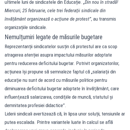
ultimele luni de sindicatele din Educație.
„Din nou în stradă!
Miercuri, 25 februarie, cele trei federaţii sindicale din
învăţământ organizează o acţiune de protest”
, au transmis
organizațiile sindicale.
Nemulțumiri legate de măsurile bugetare
Reprezentanții sindicatelor susțin că protestul are ca scop
atragerea atenției asupra impactului măsurilor adoptate
pentru reducerea deficitului bugetar. Potrivit organizatorilor,
acțiunea își propune să semnaleze faptul că „salariaţii din
educaţie nu sunt de acord cu măsurile politice pentru
diminuarea deficitului bugetar adoptate în învăţământ, care
influenţează salarizarea, condiţiile de muncă, statutul şi
demnitatea profesiei didactice”.
Liderii sindicali avertizează că, în lipsa unor soluții, tensiunile ar
putea escalada. Printre variantele luate în calcul se află