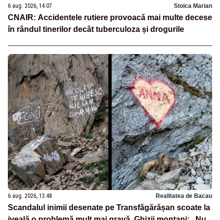
6 aug. 2026, 14:07
Stoica Marian
CNAIR: Accidentele rutiere provoacă mai multe decese
în rândul tinerilor decât tuberculoza și drogurile
6 aug. 2026, 13:48
Realitatea de Bacau
Scandalul inimii desenate pe Transfăgărășan scoate la
iveală o problemă mult mai gravă. Ghizii montani: „Nu