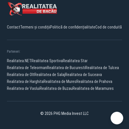
Contact
Termeni și condiții
Politică de confidențialitate
Cod de conduită
Parteneri:
Realitatea.NET
Realitatea Sportiva
Realitatea Star
Realitatea de Teleorman
Realitatea de Bucuresti
Realitatea de Tulcea
Realitatea de Olt
Realitatea de Salaj
Realitatea de Suceava
Realitatea de Harghita
Realitatea de Mures
Realitatea de Prahova
Realitatea de Vaslui
Realitatea de Buzau
Realitatea de Maramures
© 2026 PHG Media Invest LLC
Facebook
YouTube