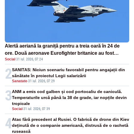
Alertă aeriană la graniță pentru a treia oară în 24 de
ore. Două aeronave Eurofighter britanice au fost
Social
·
31 iul. 2026, 07:24
ridicate de la sol
2
SANITAS: Niciun scenariu favorabil pentru angajații din
sănătate în proiectul Legii salarizării
Sanatate
-
31 iul. 2026, 07:29
3
ANM a emis cod galben și cod portocaliu de caniculă.
Temperaturile urcă până la 38 de grade, iar nopțile devin
tropicale
Social
-
31 iul. 2026, 07:39
4
Atac fără precedent al Rusiei. O fabrică de drone din Kiev
deținută de o companie americană, distrusă de o rachetă
rusească