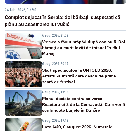
24 feb. 2026, 15:50
Complot dejucat în Serbia: doi bărbați, suspectați că
plănuiau asasinarea lui Vučić
6 aug. 2026, 21:39
Vremea a făcut prăpăd după caniculă. Doi
bărbați au murit loviți de trăsnet în râul
Mureș
6 aug. 2026, 20:17
Start spectaculos la UNTOLD 2026.
Artistul-surpriză care deschide prima
seară de festival
6 aug. 2026, 19:56
Planul decisiv pentru salvarea
Reactorului 2 de la Cernavodă. Cum vor fi
scufundate barjele în Dunăre
6 aug. 2026, 19:19
Loto 6/49, 6 august 2026. Numerele