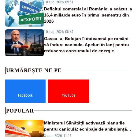
10 aug. 2026, 09:51
Deficitul comercial al României a scăzut la
16,4 miliarde euro în primul semestru din
2026
10 aug. 2026, 08:49
Gașca lui Bolojan îi îndeamnă pe români
să îndure canicula. Apeluri în lanț pentru
reducerea consumului de energie
URMĂREȘTE-NE PE
Facebook
YouTube
POPULAR
Ministerul Sănătății activează planurile
pentru caniculă: echipaje de ambulanță
suplimentate, stocuri de medicamente
3 aug. 2026, 11:13