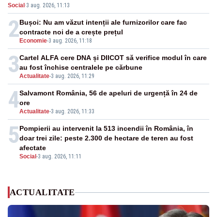
Social
·
3 aug. 2026, 11:13
medicamente verificate și puncte de apă în spațiile
publice
2
Bușoi: Nu am văzut intenții ale furnizorilor care fac
contracte noi de a crește prețul
Economie
-
3 aug. 2026, 11:18
3
Cartel ALFA cere DNA și DIICOT să verifice modul în care
au fost închise centralele pe cărbune
Actualitate
-
3 aug. 2026, 11:29
4
Salvamont România, 56 de apeluri de urgență în 24 de
ore
Actualitate
-
3 aug. 2026, 11:33
5
Pompierii au intervenit la 513 incendii în România, în
doar trei zile: peste 2.300 de hectare de teren au fost
afectate
Social
-
3 aug. 2026, 11:11
ACTUALITATE