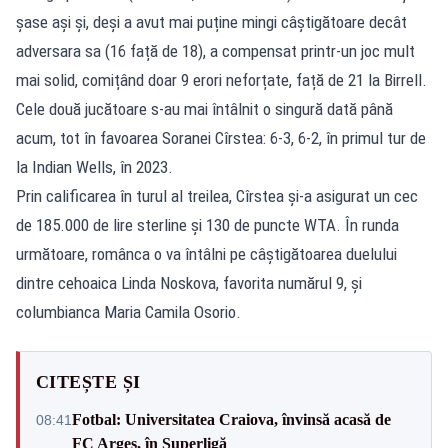
șase ași și, deși a avut mai puține mingi câștigătoare decât
adversara sa (16 față de 18), a compensat printr-un joc mult
mai solid, comițând doar 9 erori neforțate, față de 21 la Birrell.
Cele două jucătoare s-au mai întâlnit o singură dată până
acum, tot în favoarea Soranei Cîrstea: 6-3, 6-2, în primul tur de
la Indian Wells, în 2023.
Prin calificarea în turul al treilea, Cîrstea și-a asigurat un cec
de 185.000 de lire sterline și 130 de puncte WTA. În runda
următoare, românca o va întâlni pe câștigătoarea duelului
dintre cehoaica Linda Noskova, favorita numărul 9, și
columbianca Maria Camila Osorio.
CITEȘTE ȘI
Fotbal: Universitatea Craiova, învinsă acasă de
08:41
FC Argeș, în Superligă