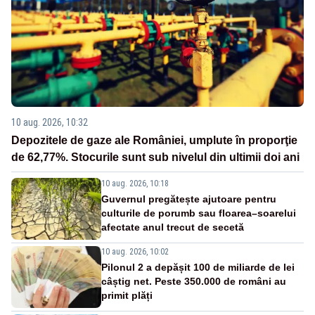
10 aug. 2026, 10:32
Depozitele de gaze ale României, umplute în proporţie
de 62,77%. Stocurile sunt sub nivelul din ultimii doi ani
10 aug. 2026, 10:18
Guvernul pregătește ajutoare pentru
culturile de porumb sau floarea–soarelui
afectate anul trecut de secetă
10 aug. 2026, 10:02
Pilonul 2 a depășit 100 de miliarde de lei
câștig net. Peste 350.000 de români au
primit plăți