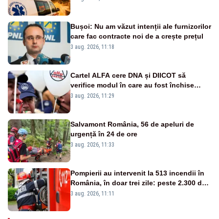
verificate și puncte de apă în spațiile
publice
Bușoi: Nu am văzut intenții ale furnizorilor
care fac contracte noi de a crește prețul
3 aug. 2026, 11:18
Cartel ALFA cere DNA și DIICOT să
verifice modul în care au fost închise
centralele pe cărbune
3 aug. 2026, 11:29
Salvamont România, 56 de apeluri de
urgență în 24 de ore
3 aug. 2026, 11:33
Pompierii au intervenit la 513 incendii în
România, în doar trei zile: peste 2.300 de
hectare de teren au fost afectate
3 aug. 2026, 11:11