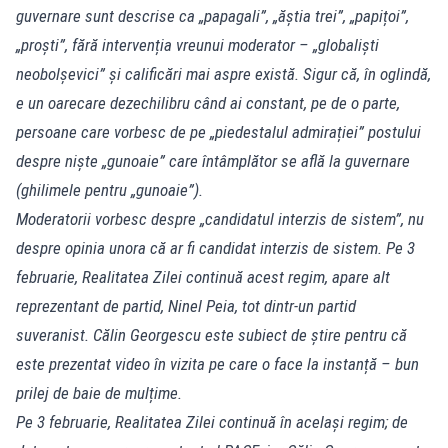
guvernare sunt descrise ca „papagali”, „ăștia trei”, „papițoi”,
„proști”, fără intervenția vreunui moderator – „globaliști
neobolșevici” și calificări mai aspre există. Sigur că, în oglindă,
e un oarecare dezechilibru când ai constant, pe de o parte,
persoane care vorbesc de pe „piedestalul admirației” postului
despre niște „gunoaie” care întâmplător se află la guvernare
(ghilimele pentru „gunoaie”).
Moderatorii vorbesc despre „candidatul interzis de sistem”, nu
despre opinia unora că ar fi candidat interzis de sistem. Pe 3
februarie, Realitatea Zilei continuă acest regim, apare alt
reprezentant de partid, Ninel Peia, tot dintr-un partid
suveranist. Călin Georgescu este subiect de știre pentru că
este prezentat video în vizita pe care o face la instanță – bun
prilej de baie de mulțime.
Pe 3 februarie, Realitatea Zilei continuă în același regim; de