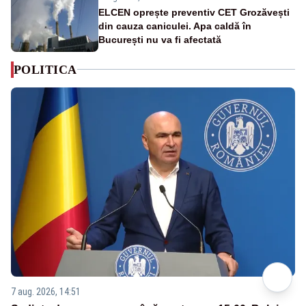
ELCEN oprește preventiv CET Grozăvești
din cauza caniculei. Apa caldă în
București nu va fi afectată
POLITICA
7 aug. 2026, 14:51