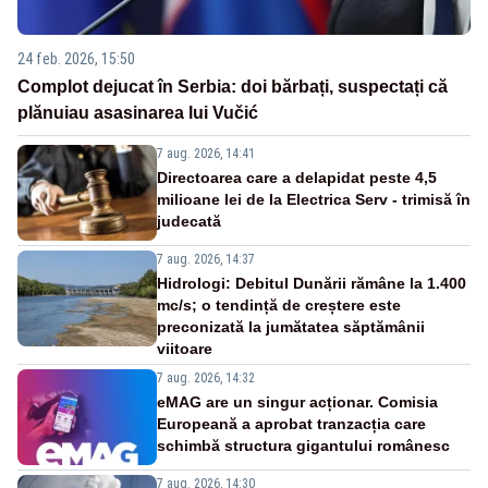
24 feb. 2026, 15:50
Complot dejucat în Serbia: doi bărbați, suspectați că
plănuiau asasinarea lui Vučić
7 aug. 2026, 14:41
Directoarea care a delapidat peste 4,5
milioane lei de la Electrica Serv - trimisă în
judecată
7 aug. 2026, 14:37
Hidrologi: Debitul Dunării rămâne la 1.400
mc/s; o tendință de creștere este
preconizată la jumătatea săptămânii
viitoare
7 aug. 2026, 14:32
eMAG are un singur acționar. Comisia
Europeană a aprobat tranzacția care
schimbă structura gigantului românesc
7 aug. 2026, 14:30