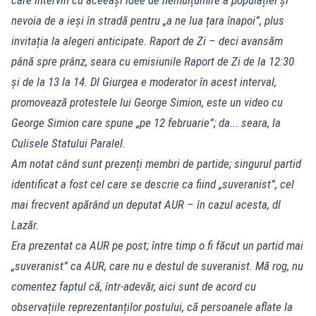
nevoia de a ieși în stradă pentru „a ne lua țara înapoi”, plus
invitația la alegeri anticipate. Raport de Zi – deci avansăm
până spre prânz, seara cu emisiunile Raport de Zi de la 12:30
și de la 13 la 14. Dl Giurgea e moderator în acest interval,
promovează protestele lui George Simion, este un video cu
George Simion care spune „pe 12 februarie”; da... seara, la
Culisele Statului Paralel.
Am notat când sunt prezenți membri de partide; singurul partid
identificat a fost cel care se descrie ca fiind „suveranist”, cel
mai frecvent apărând un deputat AUR – în cazul acesta, dl
Lazăr.
Era prezentat ca AUR pe post; între timp o fi făcut un partid mai
„suveranist” ca AUR, care nu e destul de suveranist. Mă rog, nu
comentez faptul că, într-adevăr, aici sunt de acord cu
observațiile reprezentanților postului, că persoanele aflate la