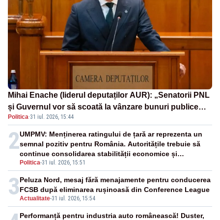
Mihai Enache (liderul deputaților AUR): „Senatorii PNL
și Guvernul vor să scoată la vânzare bunuri publice
Politica
·
31 iul. 2026, 15:44
pentru a stinge datoriile pentru vaccinurile Pfizer!”
2
UMPMV: Menținerea ratingului de țară ar reprezenta un
semnal pozitiv pentru România. Autoritățile trebuie să
continue consolidarea stabilității economice și
Politica
-
31 iul. 2026, 15:51
financiare
3
Peluza Nord, mesaj fără menajamente pentru conducerea
FCSB după eliminarea rușinoasă din Conference League
Actualitate
-
31 iul. 2026, 15:54
Performanță pentru industria auto românească! Duster,