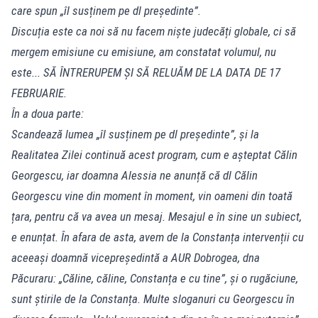
care spun „îl susținem pe dl președinte”.
Discuția este ca noi să nu facem niște judecăți globale, ci să
mergem emisiune cu emisiune, am constatat volumul, nu
este... SĂ ÎNTRERUPEM ȘI SĂ RELUĂM DE LA DATA DE 17
FEBRUARIE.
În a doua parte:
Scandează lumea „îl susținem pe dl președinte”, și la
Realitatea Zilei continuă acest program, cum e așteptat Călin
Georgescu, iar doamna Alessia ne anunță că dl Călin
Georgescu vine din moment în moment, vin oameni din toată
țara, pentru că va avea un mesaj. Mesajul e în sine un subiect,
e enunțat. În afara de asta, avem de la Constanța intervenții cu
aceeași doamnă vicepreședintă a AUR Dobrogea, dna
Păcuraru: „Căline, căline, Constanța e cu tine”, și o rugăciune,
sunt știrile de la Constanța. Multe sloganuri cu Georgescu în