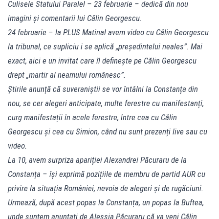
Culisele Statului Paralel – 23 februarie – dedică din nou
imagini și comentarii lui Călin Georgescu.
24 februarie – la PLUS Matinal avem video cu Călin Georgescu
la tribunal, ce supliciu i se aplică „președintelui neales”. Mai
exact, aici e un invitat care îl definește pe Călin Georgescu
drept „martir al neamului românesc”.
Știrile anunță că suveraniștii se vor întâlni la Constanța din
nou, se cer alegeri anticipate, multe ferestre cu manifestanți,
curg manifestații în acele ferestre, între cea cu Călin
Georgescu și cea cu Simion, când nu sunt prezenți live sau cu
video.
La 10, avem surpriza apariției Alexandrei Păcuraru de la
Constanța – își exprimă pozițiile de membru de partid AUR cu
privire la situația României, nevoia de alegeri și de rugăciuni.
Urmează, după acest popas la Constanța, un popas la Buftea,
unde suntem anunțați de Alessia Păcuraru că va veni Călin