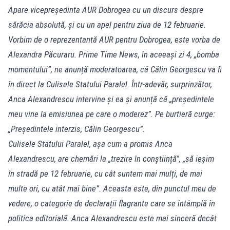
Apare vicepreședinta AUR Dobrogea cu un discurs despre
sărăcia absolută, și cu un apel pentru ziua de 12 februarie.
Vorbim de o reprezentantă AUR pentru Dobrogea, este vorba de
Alexandra Păcuraru. Prime Time News, în aceeași zi 4, „bomba
momentului”, ne anunță moderatoarea, că Călin Georgescu va fi
în direct la Culisele Statului Paralel. Într-adevăr, surprinzător,
Anca Alexandrescu intervine și ea și anunță că „președintele
meu vine la emisiunea pe care o moderez”. Pe burtieră curge:
„Președintele interzis, Călin Georgescu”.
Culisele Statului Paralel, așa cum a promis Anca
Alexandrescu, are chemări la „trezire în conștiință”, „să ieșim
în stradă pe 12 februarie, cu cât suntem mai mulți, de mai
multe ori, cu atât mai bine”. Aceasta este, din punctul meu de
vedere, o categorie de declarații flagrante care se întâmplă în
politica editorială. Anca Alexandrescu este mai sinceră decât