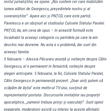
restul jurnaliștilor, ea spune: „Noi suntem cei care mobilizăm
lumea alături de Georgescu, președintele nostru și al
suveraniștilor”. Apare aici și PNȚCD, care este partid;
Pavelescu e un obișnuit al studioului Culisele Statului Paralel.
PNȚCD, da, am ceva de spus – în această formulă este
încadrabil la aceeași categorie cu partidele pe care le-am
deschis mai devreme. Nu asta e o problemă, dar sunt din
aceeași familie.
5 februarie – Alessia Păcuraru anunță și vorbește despre Călin
Georgescu, el e permanent în fereastră, vorbește despre
alegeri anticipate. 5 februarie, la fel, Culisele Statului Paralel,
Călin Georgescu în permanență prezent. „Doar uniți putem să
scăpăm de ăștia” este motto-ul TV-ului, susținut de
reprezentantul postului. Discursurile invitaților iau proporții
apocaliptice, „oamenii trebuie prinși și executați”. Sunt opinii
exagerate, moderatorii asistă cu interes la aceste afirmații.