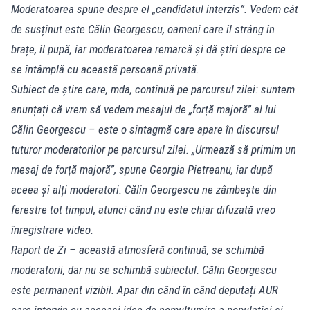
Moderatoarea spune despre el „candidatul interzis”. Vedem cât
de susținut este Călin Georgescu, oameni care îl strâng în
brațe, îl pupă, iar moderatoarea remarcă și dă știri despre ce
se întâmplă cu această persoană privată.
Subiect de știre care, mda, continuă pe parcursul zilei: suntem
anunțați că vrem să vedem mesajul de „forță majoră” al lui
Călin Georgescu – este o sintagmă care apare în discursul
tuturor moderatorilor pe parcursul zilei. „Urmează să primim un
mesaj de forță majoră”, spune Georgia Pietreanu, iar după
aceea și alți moderatori. Călin Georgescu ne zâmbește din
ferestre tot timpul, atunci când nu este chiar difuzată vreo
înregistrare video.
Raport de Zi – această atmosferă continuă, se schimbă
moderatorii, dar nu se schimbă subiectul. Călin Georgescu
este permanent vizibil. Apar din când în când deputați AUR
care intervin cu aceeași idee de nemulțumire a populației și