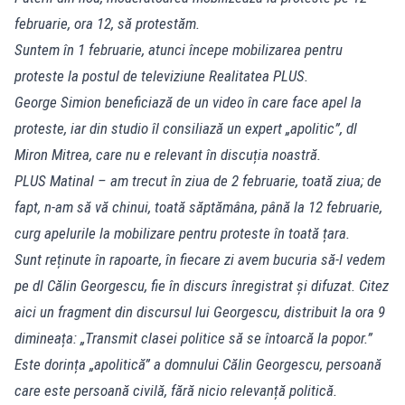
februarie, ora 12, să protestăm.
Suntem în 1 februarie, atunci începe mobilizarea pentru
proteste la postul de televiziune Realitatea PLUS.
George Simion beneficiază de un video în care face apel la
proteste, iar din studio îl consiliază un expert „apolitic”, dl
Miron Mitrea, care nu e relevant în discuția noastră.
PLUS Matinal – am trecut în ziua de 2 februarie, toată ziua; de
fapt, n-am să vă chinui, toată săptămâna, până la 12 februarie,
curg apelurile la mobilizare pentru proteste în toată țara.
Sunt reținute în rapoarte, în fiecare zi avem bucuria să-l vedem
pe dl Călin Georgescu, fie în discurs înregistrat și difuzat. Citez
aici un fragment din discursul lui Georgescu, distribuit la ora 9
dimineața: „Transmit clasei politice să se întoarcă la popor.”
Este dorința „apolitică” a domnului Călin Georgescu, persoană
care este persoană civilă, fără nicio relevanță politică.