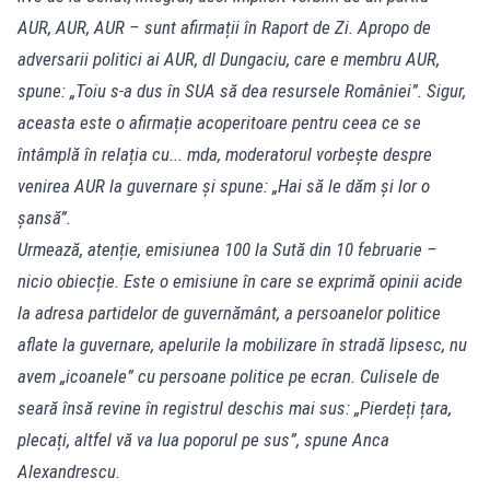
AUR, AUR, AUR – sunt afirmații în Raport de Zi. Apropo de
adversarii politici ai AUR, dl Dungaciu, care e membru AUR,
spune: „Toiu s-a dus în SUA să dea resursele României”. Sigur,
aceasta este o afirmație acoperitoare pentru ceea ce se
întâmplă în relația cu... mda, moderatorul vorbește despre
venirea AUR la guvernare și spune: „Hai să le dăm și lor o
șansă”.
Urmează, atenție, emisiunea 100 la Sută din 10 februarie –
nicio obiecție. Este o emisiune în care se exprimă opinii acide
la adresa partidelor de guvernământ, a persoanelor politice
aflate la guvernare, apelurile la mobilizare în stradă lipsesc, nu
avem „icoanele” cu persoane politice pe ecran. Culisele de
seară însă revine în registrul deschis mai sus: „Pierdeți țara,
plecați, altfel vă va lua poporul pe sus”, spune Anca
Alexandrescu.