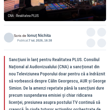
CNA - Realitatea PLUS
Ionuț Nichita
Scris de
Publicat:
7 iul. 2026, 16:38
Sancțiuni în lanț pentru Realitatea PLUS. Consiliul
Național al Audiovizualului (CNA) a sancționat din
nou Televiziunea Poporului doar pentru că a îndrăznit
să vorbească despre Călin Georgescu, AUR și George
Simion. De la amenzi repetate până la sancțiuni dure
precum suspendarea emisiei și chiar ridicarea
licenței, presiunea asupra postului TV continuă să
crească. În ciuda tuturor acțiunilor orchestrate de