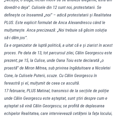
dovedit-o deja”. Culisele din 12 sunt noi, protestatarii. Se
definește ce înseamnă „noi” – adică protestatarii și Realitatea
PLUS. Este explicit formulat de Anca Alexandrescu când le
mulțumește. Anca precizează: „Noi trebuie să găsim soluția
să-i dăm jos”.
Ea e organizator de luptă politică, a uitat că e și ziarist în acest
proces. Pe data de 13, tot parcursul zilei, Călin Georgescu este
prezent; pe 15, la Culise, unde Oana Toiu este declarată „o
proastă” de Miron Mitrea, sub privirea îngăduitoare a Nicoletei
Cone, la Culisele Puterii, scuze. Cu Călin Georgescu în
fereastră și el, mulțumit de ceea ce ascultă.
17 februarie, PLUS Matinal, transmisii de la secțiile de poliție
unde Călin Georgescu este așteptat, sunt știri despre cum e
așteptat să vină Călin Georgescu; se profită de deplasarea
echipelor Realitatea, care intervievează cetățeni la fața locului,