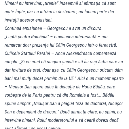
Nimeni nu intervine; „tiranie” înseamnă și afirmația că sunt
niște fapte, dar nu intrăm în dezbatere, nu facem parte din
invitații acestor emisiuni.
Continuă emisiunea – Georgescu a avut un discurs...
„Luptă pentru România” – emisiunea interesantă – am
remarcat doar prezența lui Călin Georgescu într-o fereastră.
Culisele Statului Paralel – Anca Alexandrescu comentează
simplu: „Și eu cred că singura șansă e să fie rași ăștia care au
dat lovitura de stat, doar așa, cu Călin Georgescu; oricum, dăm
bani mai mulți decât primim de la UE.” Aici e un moment aparte
– Nicușor Dan apare adus în discuție de Horia Bădău, care
vorbește de la Paris pentru că din România a fost... Bădău
spune simplu: „Nicușor Dan a plagiat teza de doctorat, Nicușor
Dan e dependent de droguri.” Două afirmații clare, nu opinii, nu
intervine nimeni. Rolul moderatorului e să ceară dovezi dacă
sunt afirmații de acest calibru.