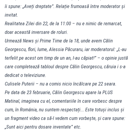
îi spune: „Aveți dreptate”. Relație frumoasă între moderator și
invitat.
Realitatea Zilei din 22, de la 11:00 – nu e nimic de remarcat,
doar această inversare de roluri.
Urmează News și Prime Time de la 18, unde avem Călin
Georgescu, flori, lume, Alessia Păcuraru, iar moderatorul: „L-au
terfelit pe acest om timp de un an, l-au căpiat!” – o opinie justă
care completează tabloul despre Călin Georgescu, căruia i s-a
dedicat o televiziune.
Culisele Puterii – nu a comis nicio încălcare pe 22 seara.
Pe data de 23 februarie, Călin Georgescu apare la PLUS
Matinal, imaginea cu el, comentariile în care vorbesc despre
cum, în România, nu suntem respectați... Este totuși inclus și
un fragment video ca să-l vedem cum vorbește, și care spune:
„Sunt aici pentru dosare inventate” etc.