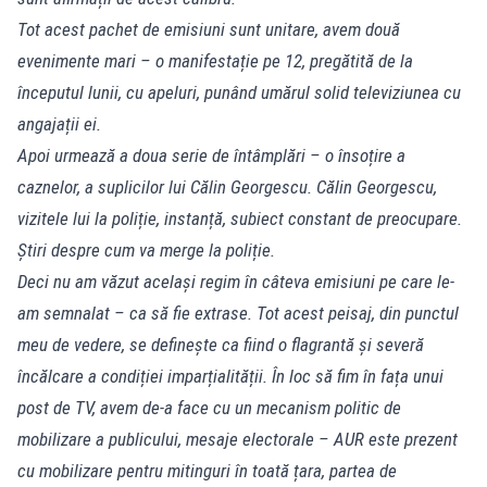
Tot acest pachet de emisiuni sunt unitare, avem două
evenimente mari – o manifestație pe 12, pregătită de la
începutul lunii, cu apeluri, punând umărul solid televiziunea cu
angajații ei.
Apoi urmează a doua serie de întâmplări – o însoțire a
caznelor, a suplicilor lui Călin Georgescu. Călin Georgescu,
vizitele lui la poliție, instanță, subiect constant de preocupare.
Știri despre cum va merge la poliție.
Deci nu am văzut același regim în câteva emisiuni pe care le-
am semnalat – ca să fie extrase. Tot acest peisaj, din punctul
meu de vedere, se definește ca fiind o flagrantă și severă
încălcare a condiției imparțialității. În loc să fim în fața unui
post de TV, avem de-a face cu un mecanism politic de
mobilizare a publicului, mesaje electorale – AUR este prezent
cu mobilizare pentru mitinguri în toată țara, partea de