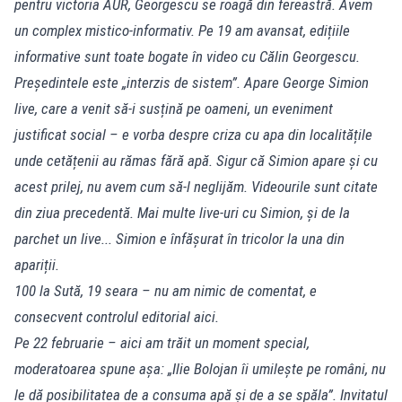
pentru victoria AUR, Georgescu se roagă din fereastră. Avem
un complex mistico-informativ. Pe 19 am avansat, edițiile
informative sunt toate bogate în video cu Călin Georgescu.
Președintele este „interzis de sistem”. Apare George Simion
live, care a venit să-i susțină pe oameni, un eveniment
justificat social – e vorba despre criza cu apa din localitățile
unde cetățenii au rămas fără apă. Sigur că Simion apare și cu
acest prilej, nu avem cum să-l neglijăm. Videourile sunt citate
din ziua precedentă. Mai multe live-uri cu Simion, și de la
parchet un live... Simion e înfășurat în tricolor la una din
apariții.
100 la Sută, 19 seara – nu am nimic de comentat, e
consecvent controlul editorial aici.
Pe 22 februarie – aici am trăit un moment special,
moderatoarea spune așa: „Ilie Bolojan îi umilește pe români, nu
le dă posibilitatea de a consuma apă și de a se spăla”. Invitatul