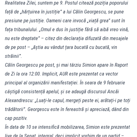
Realitatea Zilei, suntem pe 9. Postul citează poziția poporului
față de „hărțuirea în justiție” a lui Călin Georgescu, se pune
presiune pe justiție. Oameni care invocă „viață grea” sunt în
fața tribunalului. „Omul e dus în justiție fără să aibă vreo vină,
nu este dreptate” – citez din declarația difuzată din mesajele
de pe post – „ăștia au vândut țara bucată cu bucată, vin
străinii”.
Călin Georgescu pe post, și mai târziu Simion apare în Raport
de Zi la ora 12:00. Implicit, AUR este prezentat ca vector
principal al organizării manifestației. În seara de 9 februarie
câștigă consistență apelul, și se adaugă discursul Ancăi
Alexandrescu: „Luați-le capul, mergeți peste ei, arătați-i pe toți
trădătorii”. Georgescu este în fereastră și apreciază, dând din
cap pozitiv.
În data de 10 se intensifică mobilizarea, Simion este prezentat
live de la Senat, integral, deci implicit vorbim de un partid –