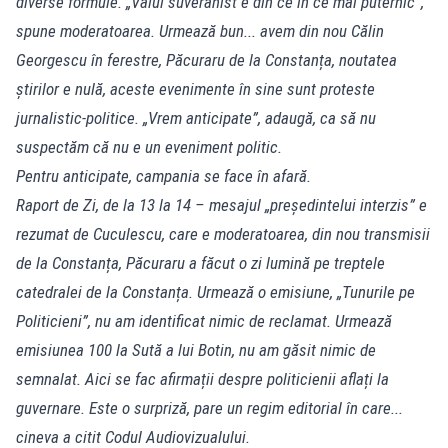
diverse formule. „Valul suveranist e din ce în ce mai puternic”,
spune moderatoarea. Urmează bun... avem din nou Călin
Georgescu în ferestre, Păcuraru de la Constanța, noutatea
știrilor e nulă, aceste evenimente în sine sunt proteste
jurnalistic-politice. „Vrem anticipate”, adaugă, ca să nu
suspectăm că nu e un eveniment politic.
Pentru anticipate, campania se face în afară.
Raport de Zi, de la 13 la 14 – mesajul „președintelui interzis” e
rezumat de Cuculescu, care e moderatoarea, din nou transmisii
de la Constanța, Păcuraru a făcut o zi lumină pe treptele
catedralei de la Constanța. Urmează o emisiune, „Tunurile pe
Politicieni”, nu am identificat nimic de reclamat. Urmează
emisiunea 100 la Sută a lui Botin, nu am găsit nimic de
semnalat. Aici se fac afirmații despre politicienii aflați la
guvernare. Este o surpriză, pare un regim editorial în care...
cineva a citit Codul Audiovizualului.