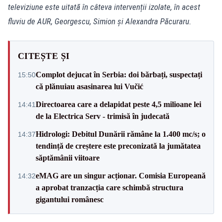
televiziune este uitată în câteva intervenții izolate, în acest
fluviu de AUR, Georgescu, Simion și Alexandra Păcuraru.
CITEȘTE ȘI
Complot dejucat în Serbia: doi bărbați, suspectați
15:50
că plănuiau asasinarea lui Vučić
Directoarea care a delapidat peste 4,5 milioane lei
14:41
de la Electrica Serv - trimisă în judecată
Hidrologi: Debitul Dunării rămâne la 1.400 mc/s; o
14:37
tendință de creștere este preconizată la jumătatea
săptămânii viitoare
eMAG are un singur acționar. Comisia Europeană
14:32
a aprobat tranzacția care schimbă structura
gigantului românesc