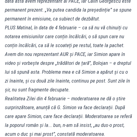
data asta avem reprezentant al PACE, iar Călin Georgescu este
permanent prezent. „Va putea candida la președinție” se spune
permanent în emisiune, ca subiect de dezbătut.
PLUS Matinal, în data de 4 februarie – ca să nu vă chinuiți cu
notarea emisiunilor care conțin încălcări, o să spun care nu
conțin încălcări, ca să le scoateți pe restul, toate la pachet.
Avem din nou reprezentant AUR și PACE, iar Simion apare în
video și vorbește despre „trădători de țară”, Bolojan – e dreptul
lui să spună asta. Problema mea e că Simion a apărut și cu o
zi înainte, și cu două zile înainte, continuu pe post. Sunt zile în
șir, nu sunt fragmente decupate.
Realitatea Zilei din 4 februarie – moderatoarea ne dă o știre
surprinzătoare, anunță că G. Simion va face declarații. După
care apare Simion, care face declarații. Moderatoarea se referă
la poporul român și la... bun, n-am să insist, „au dus-o prost,
acum o duc și mai prost”, constată moderatoarea.