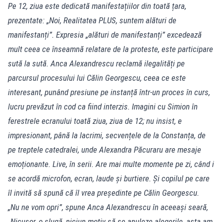
Pe 12, ziua este dedicată manifestațiilor din toată țara,
prezentate: „Noi, Realitatea PLUS, suntem alături de
manifestanți”. Expresia „alături de manifestanți” excedează
mult ceea ce înseamnă relatare de la proteste, este participare
sută la sută. Anca Alexandrescu reclamă ilegalități pe
parcursul procesului lui Călin Georgescu, ceea ce este
interesant, punând presiune pe instanță într-un proces în curs,
lucru prevăzut în cod ca fiind interzis. Imagini cu Simion în
ferestrele ecranului toată ziua, ziua de 12; nu insist, e
impresionant, până la lacrimi, secvențele de la Constanța, de
pe treptele catedralei, unde Alexandra Păcuraru are mesaje
emoționante. Live, în serii. Are mai multe momente pe zi, când i
se acordă microfon, ecran, laude și burtiere. Și copilul pe care
îl invită să spună că îl vrea președinte pe Călin Georgescu.
„Nu ne vom opri”, spune Anca Alexandrescu în aceeași seară,
„Nicușor, o slugă, niciun motiv să se anuleze alegerile, asta am