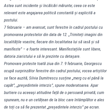
Astea sunt incidente și încălcări mărunte; ceea ce este
relevant este angajarea politică constantă și explicită a
postului.
7 februarie – am avansat, sunt ferestre în cadrul postului cu
promovarea protestelor din data de 12. „Trimiteți imagini din
localitățile voastre, fiecare din localitatea lui să iasă și să
manifeste” – e foarte interesant. Manifestațiile sunt libere,
datoria ziaristului e să le prezinte cu detașare.
Promovare proteste toată ziua din 7. 9 februarie, Georgescu
ocupă surprinzător ferestre din cadrul postului, vocea artiștilor
se face auzită, Silvia Dumitrescu susține „merg cu el până la
capăt”, „președintele interzis”, spune moderatoarea. Apar
burtiere cu aceeași atitudine față de o persoană privată; cum
spuneam, nu e un cetățean de la bloc care întâmplător e ales
de toți ca să fie prezentat „președintele interzis” pe ecran.