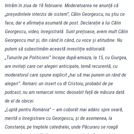
Intrăm în ziua de 18 februarie. Moderatoarea ne anunță că
„președintele interzis de sistem”, Călin Georgescu, nu știu ce
face, dar e afirmația asumată de post. Declarație a lui Călin
Georgescu, video, înregistrată. Sunt prețioase, avem mult Călin
Georgescu mut și, din când în când, cu voce și atitudine. Nu
putem să subestimăm această investiție editorială.
„Tunurile pe Politicieni” începe după-amiaza, la 15, cu Giurgea,
are invitați care cer alegeri anticipate, temă recurentă, cu
moderatorul care spune explicit „hai să mai punem un rând de
alegeri”. Remarc un insert cu dl Cristoiu, probabil de pe
podcast; nu am remarcat nimic deosebit față de măsura dată
de el de obicei.
„Luptă pentru România” – am coborât mai adânc spre seară,
merită o înregistrare cu Georgescu, și de asemenea, la
Constanța, pe treptele catedralei, unde Păcuraru se roagă