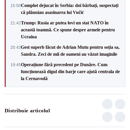
Complot dejucat în Serbia: doi bărbați, suspectați
15:50
că plănuiau asasinarea lui Vučić
Trump: Rusia ar putea lovi un stat NATO în
21:42
această toamnă. Ce spune despre armele pentru
Ucraina
Gest superb făcut de Adrian Mutu pentru soția sa,
20:43
Sandra. Zeci de mii de oameni au văzut imaginile
Operațiune fără precedent pe Dunăre. Cum
19:45
funcționează digul din barje care ajută centrala de
la Cernavodă
Distribuie articolul