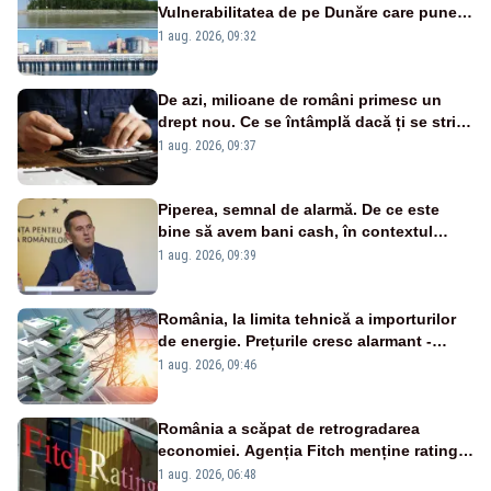
Vulnerabilitatea de pe Dunăre care pune
în pericol Centrala Cernavodă era
1 aug. 2026, 09:32
cunoscută de pe vremea lui Ceaușescu
De azi, milioane de români primesc un
drept nou. Ce se întâmplă dacă ți se strică
un produs
1 aug. 2026, 09:37
Piperea, semnal de alarmă. De ce este
bine să avem bani cash, în contextul
alertei energetice?
1 aug. 2026, 09:39
România, la limita tehnică a importurilor
de energie. Prețurile cresc alarmant -
Analiză Realitatea Plus
1 aug. 2026, 09:46
România a scăpat de retrogradarea
economiei. Agenția Fitch menține ratingul
„BBB-” cu perspectivă negativă
1 aug. 2026, 06:48