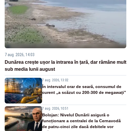
7 aug. 2026, 14:03
Dunărea crește ușor la intrarea în țară, dar rămâne mult
sub media lunii august
7 aug. 2026, 13:02
În intervalul orar de seară, consumul de
curent „a scăzut cu 200-300 de megawați”
7 aug. 2026, 10:51
Bolojan: Nivelul Dunării asigură o
funcționare a centralei de la Cernavodă
de patru-cinci zile dacă debitele vor