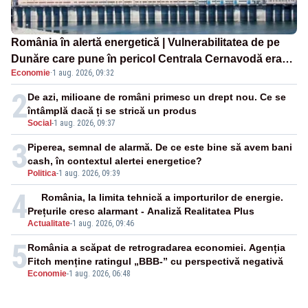
România în alertă energetică | Vulnerabilitatea de pe
Dunăre care pune în pericol Centrala Cernavodă era
Economie
·
1 aug. 2026, 09:32
cunoscută de pe vremea lui Ceaușescu
2
De azi, milioane de români primesc un drept nou. Ce se
întâmplă dacă ți se strică un produs
Social
-
1 aug. 2026, 09:37
3
Piperea, semnal de alarmă. De ce este bine să avem bani
cash, în contextul alertei energetice?
Politica
-
1 aug. 2026, 09:39
4
România, la limita tehnică a importurilor de energie.
Prețurile cresc alarmant - Analiză Realitatea Plus
Actualitate
-
1 aug. 2026, 09:46
5
România a scăpat de retrogradarea economiei. Agenția
Fitch menține ratingul „BBB-” cu perspectivă negativă
Economie
-
1 aug. 2026, 06:48