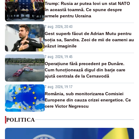
Trump: Rusia ar putea lovi un stat NATO
în această toamnă. Ce spune despre
armele pentru Ucraina
7 aug. 2026, 20:43
Gest superb făcut de Adrian Mutu pentru
soția sa, Sandra. Zeci de mii de oameni au
văzut imaginile
7 aug. 2026, 19:45
Operațiune fără precedent pe Dunăre.
Cum funcționează digul din barje care
ajută centrala de la Cernavodă
7 aug. 2026, 19:17
România, sub monitorizarea Comisiei
Europene din cauza crizei energetice. Ce
cere Victor Negrescu
POLITICA