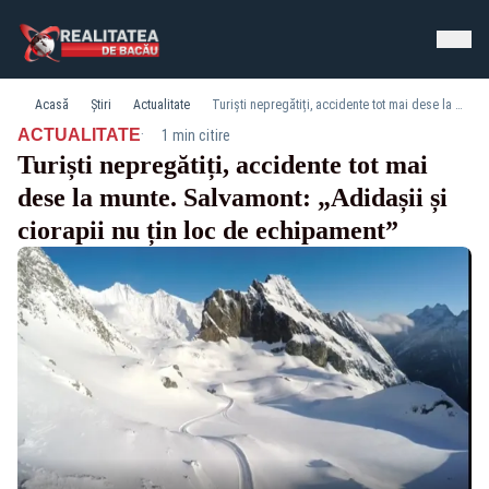
Acasă
Știri
Actualitate
Turiști nepregătiți, accidente tot mai dese la munte. Salvamont: „Adidașii și ciorapii nu țin loc de echipament”
·
ACTUALITATE
1 min citire
Turiști nepregătiți, accidente tot mai
dese la munte. Salvamont: „Adidașii și
ciorapii nu țin loc de echipament”