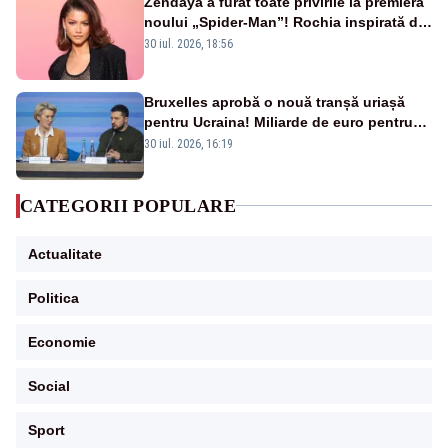
Zendaya a furat toate privirile la premiera
noului „Spider-Man”! Rochia inspirată de
pânza de păianjen a făcut senzație
30 iul. 2026, 18:56
Bruxelles aprobă o nouă tranșă uriașă
pentru Ucraina! Miliarde de euro pentru
armament și apărare
30 iul. 2026, 16:19
CATEGORII POPULARE
Actualitate
Politica
Economie
Social
Sport