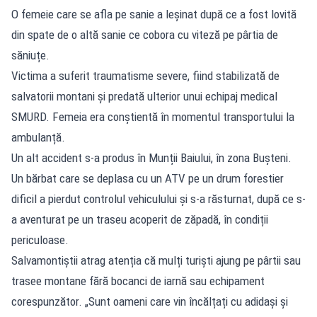
O femeie care se afla pe sanie a leșinat după ce a fost lovită
din spate de o altă sanie ce cobora cu viteză pe pârtia de
săniuțe.
Victima a suferit traumatisme severe, fiind stabilizată de
salvatorii montani și predată ulterior unui echipaj medical
SMURD. Femeia era conștientă în momentul transportului la
ambulanță.
Un alt accident s-a produs în Munții Baiului, în zona Bușteni.
Un bărbat care se deplasa cu un ATV pe un drum forestier
dificil a pierdut controlul vehiculului și s-a răsturnat, după ce s-
a aventurat pe un traseu acoperit de zăpadă, în condiții
periculoase.
Salvamontiștii atrag atenția că mulți turiști ajung pe pârtii sau
trasee montane fără bocanci de iarnă sau echipament
corespunzător. „Sunt oameni care vin încălțați cu adidași și