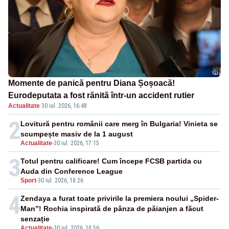
Momente de panică pentru Diana Șoșoacă!
Eurodeputata a fost rănită într-un accident rutier
Actualitate
·
30 iul. 2026, 16:48
2
Lovitură pentru românii care merg în Bulgaria! Vinieta se
scumpește masiv de la 1 august
Actualitate
-
30 iul. 2026, 17:15
3
Totul pentru calificare! Cum începe FCSB partida cu
Auda din Conference League
Sport
-
30 iul. 2026, 18:26
4
Zendaya a furat toate privirile la premiera noului „Spider-
Man”! Rochia inspirată de pânza de păianjen a făcut
senzație
Actualitate
-
30 iul. 2026, 18:56