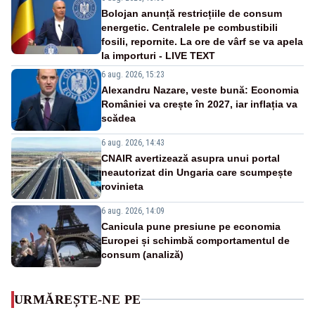
Bolojan anunță restricțiile de consum
energetic. Centralele pe combustibili
fosili, repornite. La ore de vârf se va apela
la importuri - LIVE TEXT
6 aug. 2026, 15:23
Alexandru Nazare, veste bună: Economia
României va crește în 2027, iar inflația va
scădea
6 aug. 2026, 14:43
CNAIR avertizează asupra unui portal
neautorizat din Ungaria care scumpește
rovinieta
6 aug. 2026, 14:09
Canicula pune presiune pe economia
Europei și schimbă comportamentul de
consum (analiză)
URMĂREȘTE-NE PE