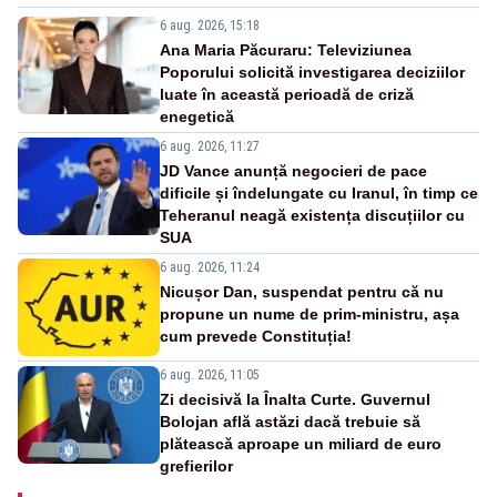
6 aug. 2026, 15:18
Ana Maria Păcuraru: Televiziunea
Poporului solicită investigarea deciziilor
luate în această perioadă de criză
enegetică
6 aug. 2026, 11:27
JD Vance anunță negocieri de pace
dificile și îndelungate cu Iranul, în timp ce
Teheranul neagă existența discuțiilor cu
SUA
6 aug. 2026, 11:24
Nicușor Dan, suspendat pentru că nu
propune un nume de prim-ministru, așa
cum prevede Constituția!
6 aug. 2026, 11:05
Zi decisivă la Înalta Curte. Guvernul
Bolojan află astăzi dacă trebuie să
plătească aproape un miliard de euro
grefierilor