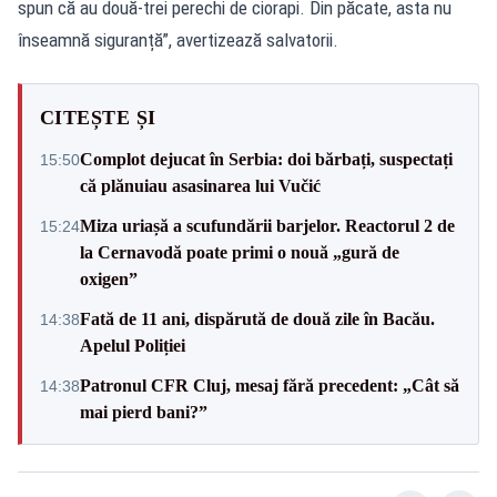
spun că au două-trei perechi de ciorapi. Din păcate, asta nu
înseamnă siguranță”, avertizează salvatorii.
CITEȘTE ȘI
Complot dejucat în Serbia: doi bărbați, suspectați
15:50
că plănuiau asasinarea lui Vučić
Miza uriașă a scufundării barjelor. Reactorul 2 de
15:24
la Cernavodă poate primi o nouă „gură de
oxigen”
Fată de 11 ani, dispărută de două zile în Bacău.
14:38
Apelul Poliției
Patronul CFR Cluj, mesaj fără precedent: „Cât să
14:38
mai pierd bani?”