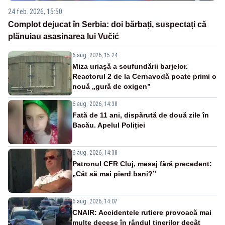
24 feb. 2026, 15:50
Complot dejucat în Serbia: doi bărbați, suspectați că
plănuiau asasinarea lui Vučić
6 aug. 2026, 15:24
Miza uriașă a scufundării barjelor.
Reactorul 2 de la Cernavodă poate primi o
nouă „gură de oxigen”
6 aug. 2026, 14:38
Fată de 11 ani, dispărută de două zile în
Bacău. Apelul Poliției
6 aug. 2026, 14:38
Patronul CFR Cluj, mesaj fără precedent:
„Cât să mai pierd bani?”
6 aug. 2026, 14:07
CNAIR: Accidentele rutiere provoacă mai
multe decese în rândul tinerilor decât