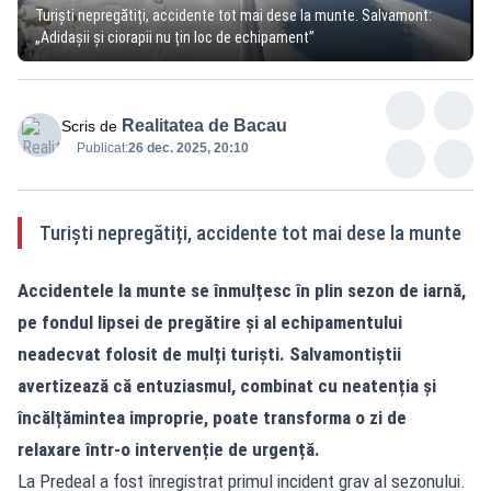
Turiști nepregătiți, accidente tot mai dese la munte. Salvamont:
„Adidașii și ciorapii nu țin loc de echipament”
Realitatea de Bacau
Scris de
Publicat:
26 dec. 2025, 20:10
Turiști nepregătiți, accidente tot mai dese la munte
Accidentele la munte se înmulțesc în plin sezon de iarnă,
pe fondul lipsei de pregătire și al echipamentului
neadecvat folosit de mulți turiști. Salvamontiștii
avertizează că entuziasmul, combinat cu neatenția și
încălțămintea improprie, poate transforma o zi de
relaxare într-o intervenție de urgență.
La Predeal a fost înregistrat primul incident grav al sezonului.