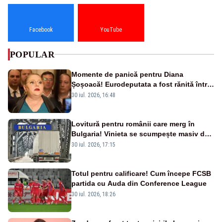
Facebook
YouTube
POPULAR
Momente de panică pentru Diana
Șoșoacă! Eurodeputata a fost rănită într-
un accident rutier
30 iul. 2026, 16:48
Lovitură pentru românii care merg în
Bulgaria! Vinieta se scumpește masiv de
la 1 august
30 iul. 2026, 17:15
Totul pentru calificare! Cum începe FCSB
partida cu Auda din Conference League
30 iul. 2026, 18:26