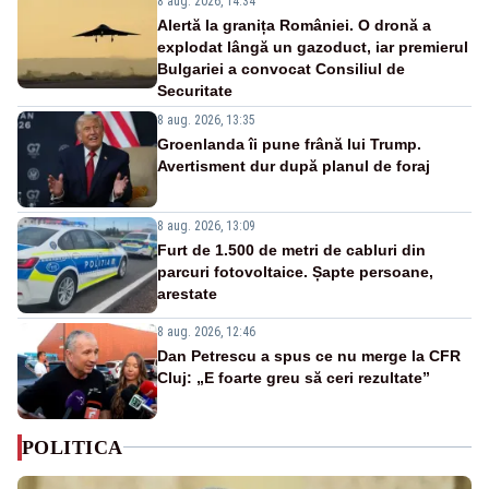
8 aug. 2026, 14:34
Alertă la granița României. O dronă a
explodat lângă un gazoduct, iar premierul
Bulgariei a convocat Consiliul de
Securitate
8 aug. 2026, 13:35
Groenlanda îi pune frână lui Trump.
Avertisment dur după planul de foraj
8 aug. 2026, 13:09
Furt de 1.500 de metri de cabluri din
parcuri fotovoltaice. Șapte persoane,
arestate
8 aug. 2026, 12:46
Dan Petrescu a spus ce nu merge la CFR
Cluj: „E foarte greu să ceri rezultate”
POLITICA