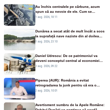
Au închis centralele pe cărbune, acum
spun că au nevoie de ele. Cum se
pasează vina în plină criză energetică
1 aug. 2026, 18:11
Dunărea a secat atât de mult încât a scos
la suprafață nave naziste din al doilea
război mondial
1 aug. 2026, 23:10
Daniel Udrescu: De ce patrimoniul va
deveni conceptul central al economiei
viitoare?
2 aug. 2026, 09:22
Piperea (AUR): România a evitat
retrogradarea la junk pentru că era o
catastrofă pentru bănci și fondurile de
2 aug. 2026, 10:01
pensii
Avertisment sumbru de la Apele Române:
Debitul Dunării va continua să scadă.