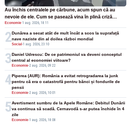
Au închis centralele pe cărbune, acum spun că au
nevoie de ele. Cum se pasează vina în plină criză
Economie
·
1 aug. 2026, 18:11
energetică
2
Dunărea a secat atât de mult încât a scos la suprafață
nave naziste din al doilea război mondial
Social
-
1 aug. 2026, 23:10
3
Daniel Udrescu: De ce patrimoniul va deveni conceptul
central al economiei viitoare?
Economie
-
2 aug. 2026, 09:22
4
Piperea (AUR): România a evitat retrogradarea la junk
pentru că era o catastrofă pentru bănci și fondurile de
pensii
Economie
-
2 aug. 2026, 10:01
5
Avertisment sumbru de la Apele Române: Debitul Dunării
va continua să scadă. Cernavodă s-ar putea închide în 4
zile
Economie
-
1 aug. 2026, 18:08