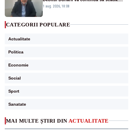
Cernavodă s-ar putea închide în 4 zile
1 aug. 2026, 18:08
CATEGORII POPULARE
Actualitate
Politica
Economie
Social
Sport
Sanatate
MAI MULTE ȘTIRI DIN
ACTUALITATE