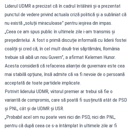
Liderul UDMR a precizat că în cadrul întâlnirii și-a prezentat
punctul de vedere privind actuala criză politică și a subliniat că
nu există „soluții miraculoase” pentru ieșirea din impas.
„Ceea ce am spus public în ultimele zile i-am transmis și
președintelui. A fost o primă discuție informală cu liderii fostei
coaliții și cred că, în cel mult două-trei săptămâni, România
trebuie să aibă un nou Guvern”, a afirmat Kelemen Hunor.
Acesta consideră că refacerea alianței de guvernare este cea
mai stabilă opțiune, însă admite că va fi nevoie de o persoană
acceptată de toate partidele implicate.
Potrivit liderului UDMR, viitorul premier ar trebui să fie o
variantă de compromis, care să poată fi susținută atât de PSD
și PNL, cât și de UDMR și USR.
„Probabil acel om nu poate veni nici din PSD, nici din PNL,
pentru că după ceea ce s-a întâmplat în ultimele zile ar fi