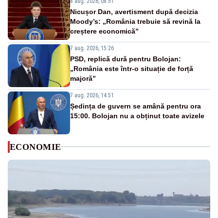
8 aug. 2026, 08:51
Nicușor Dan, avertisment după decizia
Moody’s: „România trebuie să revină la
creștere economică”
7 aug. 2026, 15:26
PSD, replică dură pentru Bolojan:
„România este într-o situație de forță
majoră”
7 aug. 2026, 14:51
Ședința de guvern se amână pentru ora
15:00. Bolojan nu a obținut toate avizele
ECONOMIE