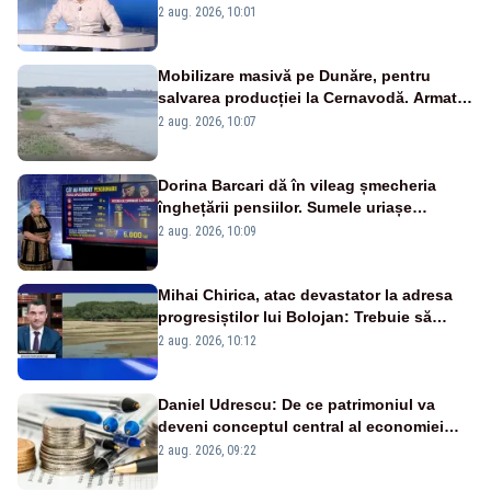
catastrofă pentru bănci și fondurile de
2 aug. 2026, 10:01
pensii
Mobilizare masivă pe Dunăre, pentru
salvarea producției la Cernavodă. Armata
va detona o stâncă și va devia apa
2 aug. 2026, 10:07
fluviului - IMAGINI AERIENE
Dorina Barcari dă în vileag șmecheria
înghețării pensiilor. Sumele uriașe
pierdute de fiecare român
2 aug. 2026, 10:09
Mihai Chirica, atac devastator la adresa
progresiștilor lui Bolojan: Trebuie să
protejăm și natura, dar nu șținem omaneii
2 aug. 2026, 10:12
în stare permanentă de alertă
Daniel Udrescu: De ce patrimoniul va
deveni conceptul central al economiei
viitoare?
2 aug. 2026, 09:22