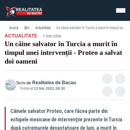
Acasă
Știri
Actualitate
Un câine salvator în Turcia a murit în timpul unei intervenții - Proteo a salvat doi oameni
·
ACTUALITATE
1 min citire
Un câine salvator în Turcia a murit în
timpul unei intervenții - Proteo a salvat
doi oameni
Realitatea de Bacau
Scris de
Publicat:
13 feb. 2023, 08:30
Câinele salvator Proteo, care făcea parte din
echipele mexicane de intervenţiie prezente în Turcia
după cutremurele devastatoare de luni, a murit în