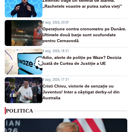
Zelenski trage un semnal de alarmă:
„Rachetele voastre ar putea salva vieți”
8 aug. 2026, 20:07
Operațiune contra cronometru pe Dunăre.
Ultimele două barje sunt scufundate
pentru Cernavodă
8 aug. 2026, 18:31
Adio, alerte de poliție pe Waze? Decizia
luată de Curtea de Justiție a UE
8 aug. 2026, 17:31
Cristi Chivu, victorie de senzație cu
Juventus! Inter a câștigat derby-ul din
Australia
POLITICA