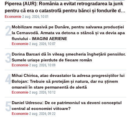
Piperea (AUR): România a evitat retrogradarea la junk
pentru că era o catastrofă pentru bănci și fondurile de
Economie
·
2 aug. 2026, 10:01
pensii
2
Mobilizare masivă pe Dunăre, pentru salvarea producției
la Cernavodă. Armata va detona o stâncă și va devia apa
fluviului - IMAGINI AERIENE
Economie
-
2 aug. 2026, 10:07
3
Dorina Barcari dă în vileag șmecheria înghețării pensiilor.
Sumele uriașe pierdute de fiecare român
Economie
-
2 aug. 2026, 10:09
4
Mihai Chirica, atac devastator la adresa progresiștilor lui
Bolojan: Trebuie să protejăm și natura, dar nu șținem
omaneii în stare permanentă de alertă
Economie
-
2 aug. 2026, 10:12
5
Daniel Udrescu: De ce patrimoniul va deveni conceptul
central al economiei viitoare?
Economie
-
2 aug. 2026, 09:22