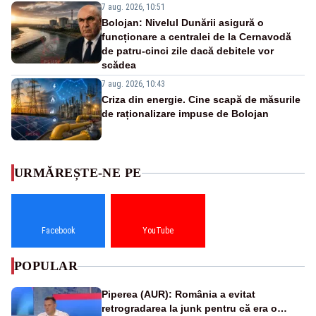
7 aug. 2026, 10:51
Bolojan: Nivelul Dunării asigură o
funcționare a centralei de la Cernavodă
de patru-cinci zile dacă debitele vor
scădea
7 aug. 2026, 10:43
Criza din energie. Cine scapă de măsurile
de raționalizare impuse de Bolojan
URMĂREȘTE-NE PE
Facebook
YouTube
POPULAR
Piperea (AUR): România a evitat
retrogradarea la junk pentru că era o