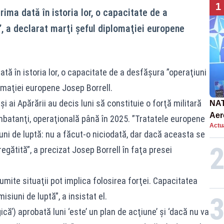
1
rima dată în istoria lor, o capacitate de a
”, a declarat marţi şeful diplomaţiei europene
tă în istoria lor, o capacitate de a desfăşura ”operaţiuni
lomaţiei europene Josep Borrell.
şi ai Apărării au decis luni să constituie o forţă militară
NAT
Aer
mbatanţi, operaţională până în 2025. ”Tratatele europene
Actua
int
uni de luptă: nu a făcut-o niciodată, dar dacă aceasta se
egătită”, a precizat Josep Borrell în faţa presei
umite situaţii pot implica folosirea forţei. Capacitatea
iuni de luptă”, a insistat el.
că’) aprobată luni ‘este’ un plan de acţiune’ şi ‘dacă nu va