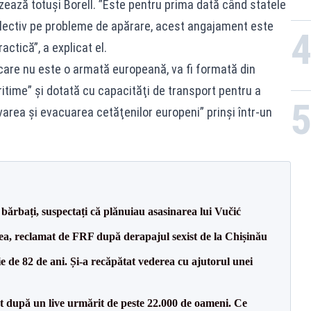
ertizează totuşi Borell. ”Este pentru prima dată când statele
ectiv pe probleme de apărare, acest angajament este
actică”, a explicat el.
 care nu este o armată europeană, va fi formată din
itime” şi dotată cu capacităţi de transport pentru a
varea şi evacuarea cetăţenilor europeni” prinşi într-un
bărbați, suspectați că plănuiau asasinarea lui Vučić
a, reclamat de FRF după derapajul sexist de la Chișinău
 de 82 de ani. Și-a recăpătat vederea cu ajutorul unei
ut după un live urmărit de peste 22.000 de oameni. Ce