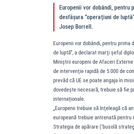
Europenii vor dobândi, pentru p
desfăşura ”operaţiuni de luptă
Josep Borrell.
Europenii vor dobândi, pentru prima da
de luptă”, a declarat marţi şeful dip
Miniştrii europeni de Afaceri Externe 
de intervenţie rapidă de 5.000 de co
prevăd că UE se poate angaja în misi
dovedeşte necesară, trebuie să fie pr
internaționale.
„Europenii trebuie să înţeleagă că an
europeană trebuie antrenată pentru mis
Strategia de apărare (‘busolă strategi