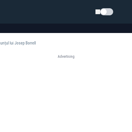
Schimba tema
nțul lui Josep Borrell
Advertising