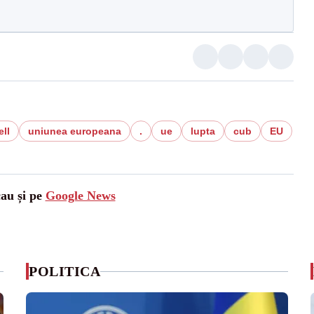
ell
uniunea europeana
.
ue
lupta
cub
EU
cau și pe
Google News
POLITICA