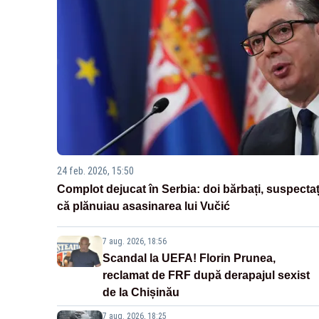
24 feb. 2026, 15:50
Complot dejucat în Serbia: doi bărbați, suspectaț
că plănuiau asasinarea lui Vučić
7 aug. 2026, 18:56
Scandal la UEFA! Florin Prunea,
reclamat de FRF după derapajul sexist
de la Chișinău
7 aug. 2026, 18:25