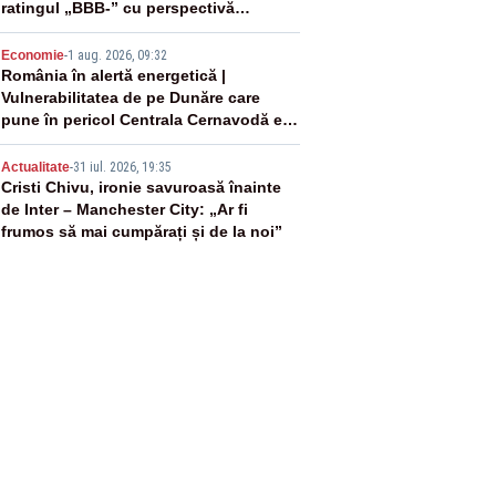
ratingul „BBB-” cu perspectivă
negativă
4
Economie
-
1 aug. 2026, 09:32
România în alertă energetică |
Vulnerabilitatea de pe Dunăre care
pune în pericol Centrala Cernavodă era
cunoscută de pe vremea lui Ceaușescu
5
Actualitate
-
31 iul. 2026, 19:35
Cristi Chivu, ironie savuroasă înainte
de Inter – Manchester City: „Ar fi
frumos să mai cumpărați și de la noi”