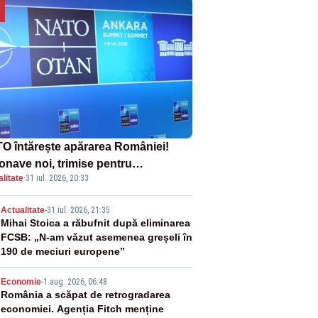
O întărește apărarea României!
onave noi, trimise pentru
litate
·
31 iul. 2026, 20:33
erceptarea și distrugerea dronelor
2
Actualitate
-
31 iul. 2026, 21:35
Mihai Stoica a răbufnit după eliminarea
FCSB: „N-am văzut asemenea greșeli în
190 de meciuri europene”
3
Economie
-
1 aug. 2026, 06:48
România a scăpat de retrogradarea
economiei. Agenția Fitch menține