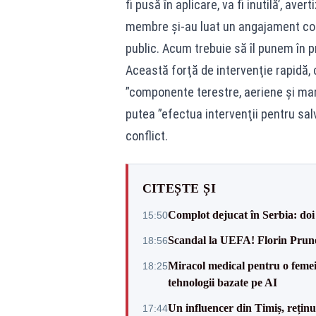
fi pusă în aplicare, va fi inutilă’, av
membre şi-au luat un angajament col
public. Acum trebuie să îl punem în pr
Această forţă de intervenţie rapidă,
”componente terestre, aeriene şi mar
putea ”efectua intervenţii pentru sal
conflict.
CITEȘTE ȘI
Complot dejucat în Serbia: doi 
15:50
Scandal la UEFA! Florin Prune
18:56
Miracol medical pentru o femeie
18:25
tehnologii bazate pe AI
Un influencer din Timiș, rețin
17:44