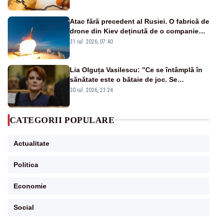
Atac fără precedent al Rusiei. O fabrică de
drone din Kiev deținută de o companie
americană, distrusă de o rachetă
31 iul. 2026, 07:40
rusească
Lia Olguța Vasilescu: ”Ce se întâmplă în
sănătate este o bătaie de joc. Se
guvernează extraordinar de prost”
30 iul. 2026, 23:24
CATEGORII POPULARE
Actualitate
Politica
Economie
Social