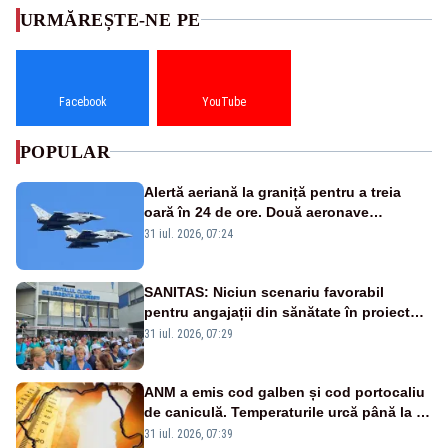
URMĂREȘTE-NE PE
Facebook
YouTube
POPULAR
Alertă aeriană la graniță pentru a treia
oară în 24 de ore. Două aeronave
Eurofighter britanice au fost ridicate de la
31 iul. 2026, 07:24
sol
SANITAS: Niciun scenariu favorabil
pentru angajații din sănătate în proiectul
Legii salarizării
31 iul. 2026, 07:29
ANM a emis cod galben și cod portocaliu
de caniculă. Temperaturile urcă până la 38
de grade, iar nopțile devin tropicale
31 iul. 2026, 07:39