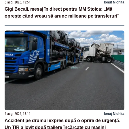
6 aug. 2026, 18:51
Ionuț Nichita
Gigi Becali, mesaj în direct pentru MM Stoica: „Mă
oprește când vreau să arunc milioane pe transferuri”
6 aug. 2026, 18:11
Ionuț Nichita
Accident pe drumul expres după o oprire de urgență.
Un TIR a lovit două trailere încărcate cu mașini