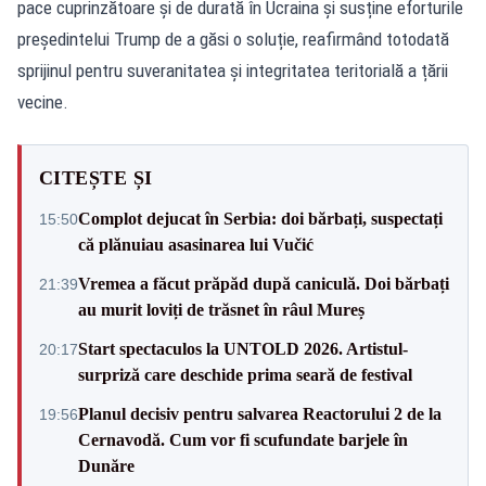
pace cuprinzătoare și de durată în Ucraina și susține eforturile
președintelui Trump de a găsi o soluție, reafirmând totodată
sprijinul pentru suveranitatea și integritatea teritorială a țării
vecine.
CITEȘTE ȘI
Complot dejucat în Serbia: doi bărbați, suspectați
15:50
că plănuiau asasinarea lui Vučić
Vremea a făcut prăpăd după caniculă. Doi bărbați
21:39
au murit loviți de trăsnet în râul Mureș
Start spectaculos la UNTOLD 2026. Artistul-
20:17
surpriză care deschide prima seară de festival
Planul decisiv pentru salvarea Reactorului 2 de la
19:56
Cernavodă. Cum vor fi scufundate barjele în
Dunăre