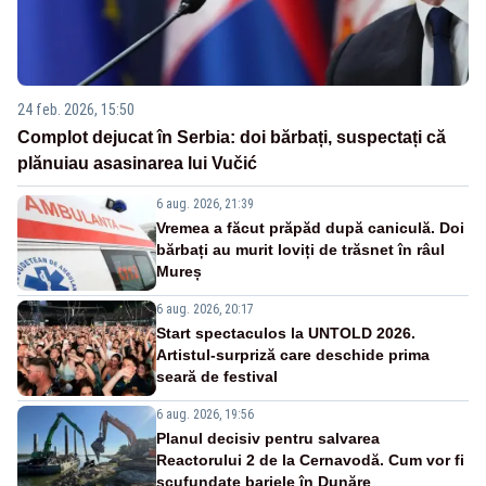
24 feb. 2026, 15:50
Complot dejucat în Serbia: doi bărbați, suspectați că
plănuiau asasinarea lui Vučić
6 aug. 2026, 21:39
Vremea a făcut prăpăd după caniculă. Doi
bărbați au murit loviți de trăsnet în râul
Mureș
6 aug. 2026, 20:17
Start spectaculos la UNTOLD 2026.
Artistul-surpriză care deschide prima
seară de festival
6 aug. 2026, 19:56
Planul decisiv pentru salvarea
Reactorului 2 de la Cernavodă. Cum vor fi
scufundate barjele în Dunăre