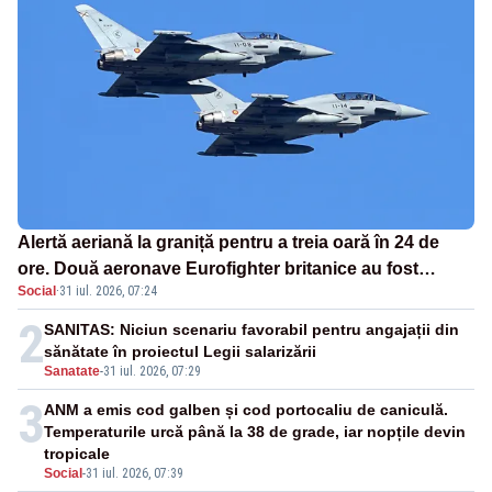
Alertă aeriană la graniță pentru a treia oară în 24 de
ore. Două aeronave Eurofighter britanice au fost
Social
·
31 iul. 2026, 07:24
ridicate de la sol
2
SANITAS: Niciun scenariu favorabil pentru angajații din
sănătate în proiectul Legii salarizării
Sanatate
-
31 iul. 2026, 07:29
3
ANM a emis cod galben și cod portocaliu de caniculă.
Temperaturile urcă până la 38 de grade, iar nopțile devin
tropicale
Social
-
31 iul. 2026, 07:39