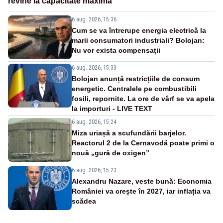
revine la capacitate maximă
6 aug. 2026, 15:36
Cum se va întrerupe energia electrică la
marii consumatori industriali? Bolojan:
Nu vor exista compensații
6 aug. 2026, 15:33
Bolojan anunță restricțiile de consum
energetic. Centralele pe combustibili
fosili, repornite. La ore de vârf se va apela
la importuri - LIVE TEXT
6 aug. 2026, 15:24
Miza uriașă a scufundării barjelor.
Reactorul 2 de la Cernavodă poate primi o
nouă „gură de oxigen”
6 aug. 2026, 15:23
Alexandru Nazare, veste bună: Economia
României va crește în 2027, iar inflația va
scădea