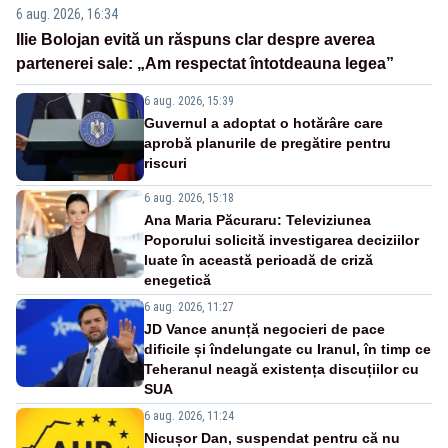
6 aug. 2026, 16:34
Ilie Bolojan evită un răspuns clar despre averea
partenerei sale: „Am respectat întotdeauna legea”
6 aug. 2026, 15:39
Guvernul a adoptat o hotărâre care
aprobă planurile de pregătire pentru
riscuri
6 aug. 2026, 15:18
Ana Maria Păcuraru: Televiziunea
Poporului solicită investigarea deciziilor
luate în această perioadă de criză
enegetică
6 aug. 2026, 11:27
JD Vance anunță negocieri de pace
dificile și îndelungate cu Iranul, în timp ce
Teheranul neagă existența discuțiilor cu
SUA
6 aug. 2026, 11:24
Nicușor Dan, suspendat pentru că nu