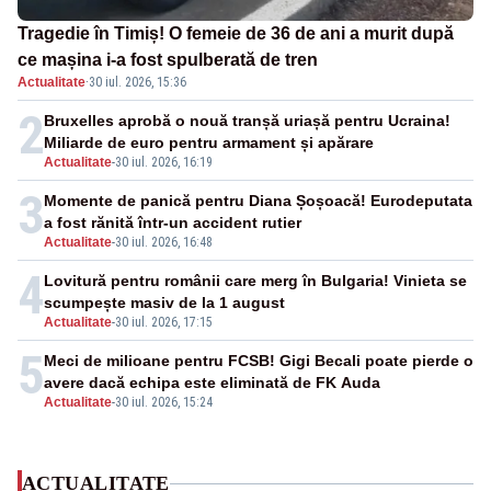
Tragedie în Timiș! O femeie de 36 de ani a murit după
ce mașina i-a fost spulberată de tren
Actualitate
·
30 iul. 2026, 15:36
2
Bruxelles aprobă o nouă tranșă uriașă pentru Ucraina!
Miliarde de euro pentru armament și apărare
Actualitate
-
30 iul. 2026, 16:19
3
Momente de panică pentru Diana Șoșoacă! Eurodeputata
a fost rănită într-un accident rutier
Actualitate
-
30 iul. 2026, 16:48
4
Lovitură pentru românii care merg în Bulgaria! Vinieta se
scumpește masiv de la 1 august
Actualitate
-
30 iul. 2026, 17:15
5
Meci de milioane pentru FCSB! Gigi Becali poate pierde o
avere dacă echipa este eliminată de FK Auda
Actualitate
-
30 iul. 2026, 15:24
ACTUALITATE