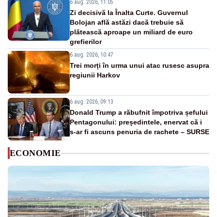
6 aug. 2026, 11:05
Zi decisivă la Înalta Curte. Guvernul
Bolojan află astăzi dacă trebuie să
plătească aproape un miliard de euro
grefierilor
6 aug. 2026, 10:47
Trei morți în urma unui atac rusesc asupra
regiunii Harkov
6 aug. 2026, 09:13
Donald Trump a răbufnit împotriva șefului
Pentagonului: președintele, enervat că i
s-ar fi ascuns penuria de rachete – SURSE
ECONOMIE