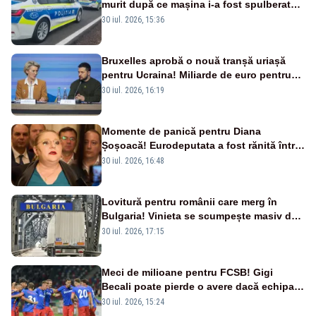
murit după ce mașina i-a fost spulberată
de tren
30 iul. 2026, 15:36
Bruxelles aprobă o nouă tranșă uriașă
pentru Ucraina! Miliarde de euro pentru
armament și apărare
30 iul. 2026, 16:19
Momente de panică pentru Diana
Șoșoacă! Eurodeputata a fost rănită într-
un accident rutier
30 iul. 2026, 16:48
Lovitură pentru românii care merg în
Bulgaria! Vinieta se scumpește masiv de
la 1 august
30 iul. 2026, 17:15
Meci de milioane pentru FCSB! Gigi
Becali poate pierde o avere dacă echipa
este eliminată de FK Auda
30 iul. 2026, 15:24