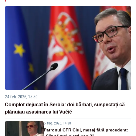
24 feb. 2026, 15:50
Complot dejucat în Serbia: doi bărbați, suspectați că
plănuiau asasinarea lui Vučić
6 aug. 2026, 14:38
Patronul CFR Cluj, mesaj fără precedent:
„Cât să mai pierd bani?”