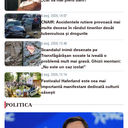
6 aug. 2026, 14:07
CNAIR: Accidentele rutiere provoacă mai
multe decese în rândul tinerilor decât
tuberculoza și drogurile
6 aug. 2026, 13:48
Scandalul inimii desenate pe
Transfăgărășan scoate la iveală o
problemă mult mai gravă. Ghizii montani:
„Nu este un caz izolat”
6 aug. 2026, 13:16
Festivalul Haferland este cea mai
importantă manifestare dedicată culturii
săsești
POLITICA