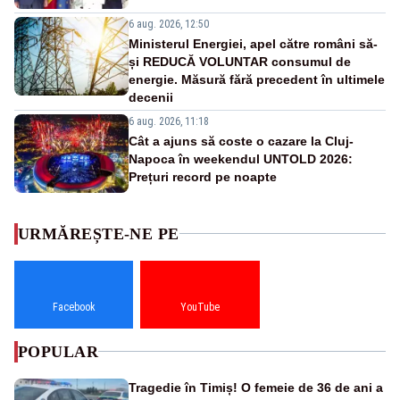
6 aug. 2026, 12:50
Ministerul Energiei, apel către români să-
și REDUCĂ VOLUNTAR consumul de
energie. Măsură fără precedent în ultimele
decenii
6 aug. 2026, 11:18
Cât a ajuns să coste o cazare la Cluj-
Napoca în weekendul UNTOLD 2026:
Prețuri record pe noapte
URMĂREȘTE-NE PE
Facebook
YouTube
POPULAR
Tragedie în Timiș! O femeie de 36 de ani a