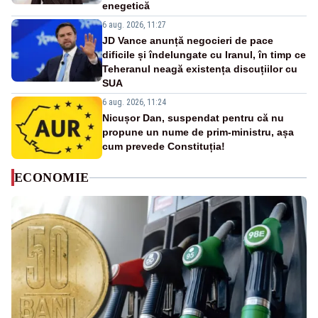
enegetică
6 aug. 2026, 11:27
JD Vance anunță negocieri de pace
dificile și îndelungate cu Iranul, în timp ce
Teheranul neagă existența discuțiilor cu
SUA
6 aug. 2026, 11:24
Nicușor Dan, suspendat pentru că nu
propune un nume de prim-ministru, așa
cum prevede Constituția!
ECONOMIE