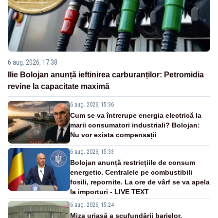
6 aug. 2026, 17:38
Ilie Bolojan anunță ieftinirea carburanților: Petromidia
revine la capacitate maximă
6 aug. 2026, 15:36
Cum se va întrerupe energia electrică la
marii consumatori industriali? Bolojan:
Nu vor exista compensații
6 aug. 2026, 15:33
Bolojan anunță restricțiile de consum
energetic. Centralele pe combustibili
fosili, repornite. La ore de vârf se va apela
la importuri - LIVE TEXT
6 aug. 2026, 15:24
Miza uriașă a scufundării barjelor.