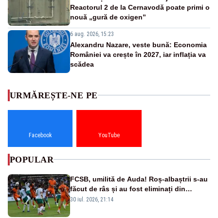
Reactorul 2 de la Cernavodă poate primi o
nouă „gură de oxigen”
6 aug. 2026, 15:23
Alexandru Nazare, veste bună: Economia
României va crește în 2027, iar inflația va
scădea
URMĂREȘTE-NE PE
Facebook
YouTube
POPULAR
FCSB, umilită de Auda! Roș-albaștrii s-au
făcut de râs și au fost eliminați din
Conference League
30 iul. 2026, 21:14