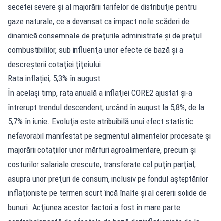
secetei severe şi al majorării tarifelor de distribuţie pentru
gaze naturale, ce a devansat ca impact noile scăderi de
dinamică consemnate de preţurile administrate şi de preţul
combustibililor, sub influenţa unor efecte de bază şi a
descreşterii cotaţiei ţiţeiului.
Rata inflației, 5,3% în august
În acelaşi timp, rata anuală a inflaţiei CORE2 ajustat şi-a
întrerupt trendul descendent, urcând în august la 5,8%, de la
5,7% în iunie. Evoluţia este atribuibilă unui efect statistic
nefavorabil manifestat pe segmentul alimentelor procesate şi
majorării cotaţiilor unor mărfuri agroalimentare, precum şi
costurilor salariale crescute, transferate cel puţin parţial,
asupra unor preţuri de consum, inclusiv pe fondul aşteptărilor
inflaţioniste pe termen scurt încă înalte şi al cererii solide de
bunuri. Acţiunea acestor factori a fost în mare parte