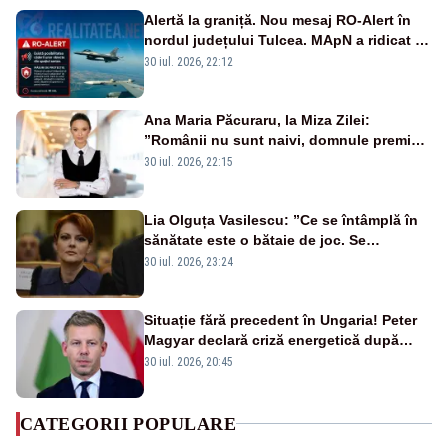
Alertă la graniță. Nou mesaj RO-Alert în
nordul județului Tulcea. MApN a ridicat de
la sol două avioane F-16
30 iul. 2026, 22:12
Ana Maria Păcuraru, la Miza Zilei:
”Românii nu sunt naivi, domnule premier
Bolojan”
30 iul. 2026, 22:15
Lia Olguța Vasilescu: ”Ce se întâmplă în
sănătate este o bătaie de joc. Se
guvernează extraordinar de prost”
30 iul. 2026, 23:24
Situație fără precedent în Ungaria! Peter
Magyar declară criză energetică după
oprirea centralei de la Paks
30 iul. 2026, 20:45
CATEGORII POPULARE