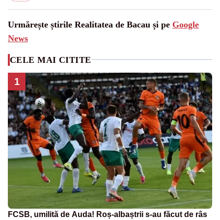
Urmărește știrile Realitatea de Bacau și pe
Google
News
CELE MAI CITITE
1
FCSB, umilită de Auda! Roș-albaștrii s-au făcut de râs