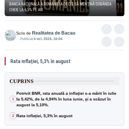
BANCA NAŢIONALĂ A ROMÂNIEI A DECIS SĂ MENŢINĂ DOBÂNDA
CHEIE LA 6,5% PE AN
Realitatea de Bacau
Scris de
Publicat:
4 oct. 2024, 16:04
Rata inflației, 5,3% în august
CUPRINS
Potrivit BNR, rata anuală a inflaţiei s-a mărit în iulie
la 5,42%, de la 4,94% în luna iunie, şi a scăzut în
1
august la 5,10%.
Rata inflației, 5,3% în august
2