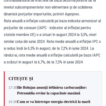
contrabalansată de efectele de bază dezinflaţioniste de la
nivelul subcomponentelor non-alimentare şi de scăderea
dinamicii preţurilor importurilor, potrivit Agerpres.
Rata anuală a inflaţiei calculată pe baza indicelui armonizat al
preţurilor de consum (IAPC - indicator al inflaţiei pentru
statele membre UE) s-a situat în august 2024 la 5,3%, nivel
similar celui din iunie 2024. Rata medie anuală a inflaţiei IPC s
a redus însă la 6,5% în august, de la 7,2% în iunie 2024. La
rândul ei, rata medie anuală a inflaţiei calculată pe baza IAPC
a scăzut în august la 6,7%, de la 7,3% în iunie 2024.
CITEȘTE ȘI
Ilie Bolojan anunță ieftinirea carburanților:
17:38
Petromidia revine la capacitate maximă
Cum se va întrerupe energia electrică la marii
15:36