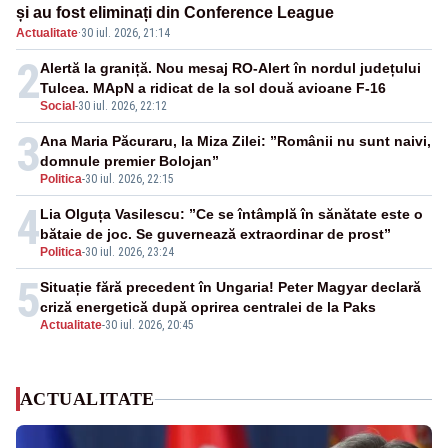
și au fost eliminați din Conference League
Actualitate
·
30 iul. 2026, 21:14
2
Alertă la graniță. Nou mesaj RO-Alert în nordul județului
Tulcea. MApN a ridicat de la sol două avioane F-16
Social
-
30 iul. 2026, 22:12
3
Ana Maria Păcuraru, la Miza Zilei: ”Românii nu sunt naivi,
domnule premier Bolojan”
Politica
-
30 iul. 2026, 22:15
4
Lia Olguța Vasilescu: ”Ce se întâmplă în sănătate este o
bătaie de joc. Se guvernează extraordinar de prost”
Politica
-
30 iul. 2026, 23:24
5
Situație fără precedent în Ungaria! Peter Magyar declară
criză energetică după oprirea centralei de la Paks
Actualitate
-
30 iul. 2026, 20:45
ACTUALITATE