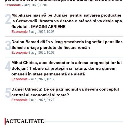
Economie
·
2 aug. 2026, 10:01
pensii
2
Mobilizare masivă pe Dunăre, pentru salvarea producției
la Cernavodă. Armata va detona o stâncă și va devia apa
fluviului - IMAGINI AERIENE
Economie
-
2 aug. 2026, 10:07
3
Dorina Barcari dă în vileag șmecheria înghețării pensiilor.
Sumele uriașe pierdute de fiecare român
Economie
-
2 aug. 2026, 10:09
4
Mihai Chirica, atac devastator la adresa progresiștilor lui
Bolojan: Trebuie să protejăm și natura, dar nu șținem
omaneii în stare permanentă de alertă
Economie
-
2 aug. 2026, 10:12
5
Daniel Udrescu: De ce patrimoniul va deveni conceptul
central al economiei viitoare?
Economie
-
2 aug. 2026, 09:22
ACTUALITATE