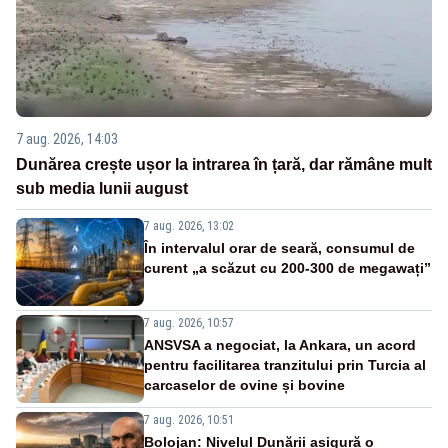
7 aug. 2026, 14:03
Dunărea crește ușor la intrarea în țară, dar rămâne mult
sub media lunii august
7 aug. 2026, 13:02
În intervalul orar de seară, consumul de
curent „a scăzut cu 200-300 de megawați”
7 aug. 2026, 10:57
ANSVSA a negociat, la Ankara, un acord
pentru facilitarea tranzitului prin Turcia al
carcaselor de ovine și bovine
7 aug. 2026, 10:51
Bolojan: Nivelul Dunării asigură o