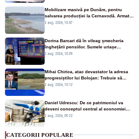
Mobilizare masivă pe Dunăre, pentru
salvarea producției la Cernavodă. Armata
va detona o stâncă și va devia apa
2 aug. 2026, 10:07
fluviului - IMAGINI AERIENE
Dorina Barcari dă în vileag șmecheria
înghețării pensiilor. Sumele uriașe
pierdute de fiecare român
2 aug. 2026, 10:09
Mihai Chirica, atac devastator la adresa
progresiștilor lui Bolojan: Trebuie să
protejăm și natura, dar nu șținem omaneii
2 aug. 2026, 10:12
în stare permanentă de alertă
Daniel Udrescu: De ce patrimoniul va
deveni conceptul central al economiei
viitoare?
2 aug. 2026, 09:22
CATEGORII POPULARE