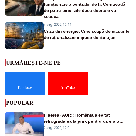
funcționare a centralei de la Cernavodă
de patru-cinci zile dacă debitele vor
scădea
7 aug. 2026, 10:43
Criza din energie. Cine scapă de măsurile
de raționalizare impuse de Bolojan
URMĂREȘTE-NE PE
Facebook
YouTube
POPULAR
Piperea (AUR): România a evitat
retrogradarea la junk pentru că era o
catastrofă pentru bănci și fondurile de
2 aug. 2026, 10:01
pensii