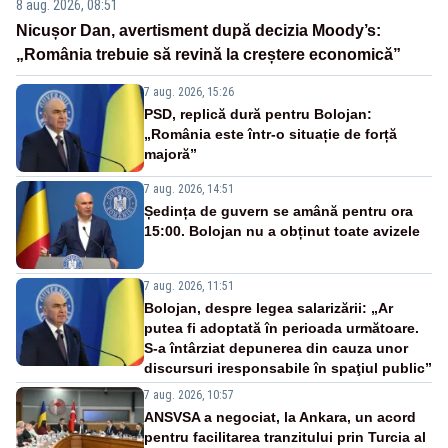
8 aug. 2026, 08:51
Nicușor Dan, avertisment după decizia Moody’s:
„România trebuie să revină la creștere economică”
7 aug. 2026, 15:26
PSD, replică dură pentru Bolojan:
„România este într-o situație de forță
majoră”
7 aug. 2026, 14:51
Ședința de guvern se amână pentru ora
15:00. Bolojan nu a obținut toate avizele
7 aug. 2026, 11:51
Bolojan, despre legea salarizării: „Ar
putea fi adoptată în perioada următoare.
S-a întârziat depunerea din cauza unor
discursuri iresponsabile în spaţiul public”
7 aug. 2026, 10:57
ANSVSA a negociat, la Ankara, un acord
pentru facilitarea tranzitului prin Turcia al