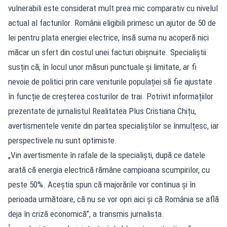
vulnerabili este considerat mult prea mic comparativ cu nivelul
actual al facturilor. Românii eligibili primesc un ajutor de 50 de
lei pentru plata energiei electrice, însă suma nu acoperă nici
măcar un sfert din costul unei facturi obișnuite. Specialiștii
susțin că, în locul unor măsuri punctuale și limitate, ar fi
nevoie de politici prin care veniturile populației să fie ajustate
în funcție de creșterea costurilor de trai. Potrivit informațiilor
prezentate de jurnalistul Realitatea Plus Cristiana Chițu,
avertismentele venite din partea specialiștilor se înmulțesc, iar
perspectivele nu sunt optimiste.
„Vin avertismente în rafale de la specialiști, după ce datele
arată că energia electrică rămâne campioana scumpirilor, cu
peste 50%. Aceștia spun că majorările vor continua și în
perioada următoare, că nu se vor opri aici și că România se află
deja în criză economică”, a transmis jurnalista.