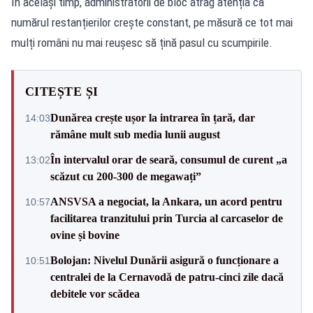
În același timp, administratorii de bloc atrag atenția că
numărul restanțierilor crește constant, pe măsură ce tot mai
mulți români nu mai reușesc să țină pasul cu scumpirile.
CITEȘTE ȘI
Dunărea crește ușor la intrarea în țară, dar
14:03
rămâne mult sub media lunii august
În intervalul orar de seară, consumul de curent „a
13:02
scăzut cu 200-300 de megawați”
ANSVSA a negociat, la Ankara, un acord pentru
10:57
facilitarea tranzitului prin Turcia al carcaselor de
ovine și bovine
Bolojan: Nivelul Dunării asigură o funcționare a
10:51
centralei de la Cernavodă de patru-cinci zile dacă
debitele vor scădea