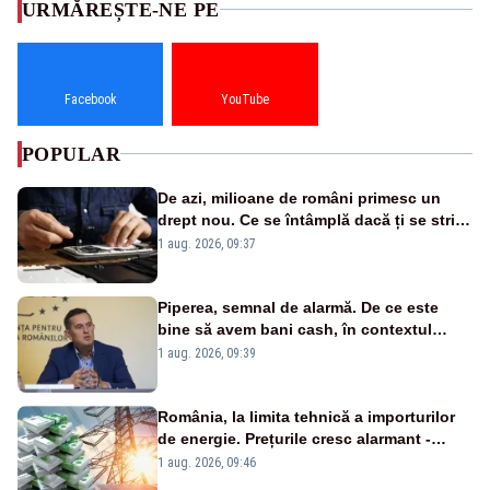
URMĂREȘTE-NE PE
Facebook
YouTube
POPULAR
De azi, milioane de români primesc un
drept nou. Ce se întâmplă dacă ți se strică
un produs
1 aug. 2026, 09:37
Piperea, semnal de alarmă. De ce este
bine să avem bani cash, în contextul
alertei energetice?
1 aug. 2026, 09:39
România, la limita tehnică a importurilor
de energie. Prețurile cresc alarmant -
Analiză Realitatea Plus
1 aug. 2026, 09:46