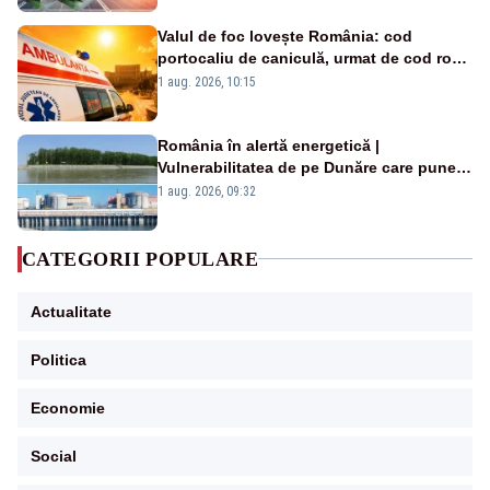
Valul de foc lovește România: cod
portocaliu de caniculă, urmat de cod roșu
duminică. Temperaturile urcă spre 40°C
1 aug. 2026, 10:15
România în alertă energetică |
Vulnerabilitatea de pe Dunăre care pune
în pericol Centrala Cernavodă era
1 aug. 2026, 09:32
cunoscută de pe vremea lui Ceaușescu
CATEGORII POPULARE
Actualitate
Politica
Economie
Social