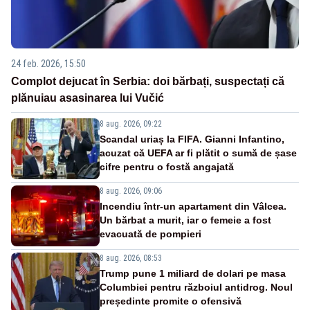
24 feb. 2026, 15:50
Complot dejucat în Serbia: doi bărbați, suspectați că
plănuiau asasinarea lui Vučić
8 aug. 2026, 09:22
Scandal uriaș la FIFA. Gianni Infantino,
acuzat că UEFA ar fi plătit o sumă de șase
cifre pentru o fostă angajată
8 aug. 2026, 09:06
Incendiu într-un apartament din Vâlcea.
Un bărbat a murit, iar o femeie a fost
evacuată de pompieri
8 aug. 2026, 08:53
Trump pune 1 miliard de dolari pe masa
Columbiei pentru războiul antidrog. Noul
președinte promite o ofensivă