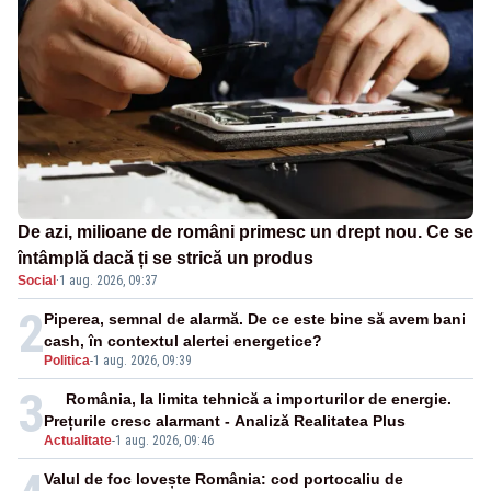
De azi, milioane de români primesc un drept nou. Ce se
întâmplă dacă ți se strică un produs
Social
·
1 aug. 2026, 09:37
2
Piperea, semnal de alarmă. De ce este bine să avem bani
cash, în contextul alertei energetice?
Politica
-
1 aug. 2026, 09:39
3
România, la limita tehnică a importurilor de energie.
Prețurile cresc alarmant - Analiză Realitatea Plus
Actualitate
-
1 aug. 2026, 09:46
Valul de foc lovește România: cod portocaliu de