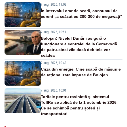
7 aug. 2026, 13:02
În intervalul orar de seară, consumul de
curent „a scăzut cu 200-300 de megawați”
7 aug. 2026, 10:51
Bolojan: Nivelul Dunării asigură o
funcționare a centralei de la Cernavodă
de patru-cinci zile dacă debitele vor
scădea
7 aug. 2026, 10:43
Criza din energie. Cine scapă de măsurile
de raționalizare impuse de Bolojan
7 aug. 2026, 10:01
Tarifele pentru rovinietă și sistemul
TollRo se aplică de la 1 octombrie 2026.
Ce se schimbă pentru șoferi și
transportatori