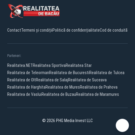
Contact
Termeni și condiții
Politică de confidențialitate
Cod de conduită
Parteneri:
Realitatea.NET
Realitatea Sportiva
Realitatea Star
Realitatea de Teleorman
Realitatea de Bucuresti
Realitatea de Tulcea
Realitatea de Olt
Realitatea de Salaj
Realitatea de Suceava
Realitatea de Harghita
Realitatea de Mures
Realitatea de Prahova
Realitatea de Vaslui
Realitatea de Buzau
Realitatea de Maramures
© 2026 PHG Media Invest LLC
Facebook
YouTube