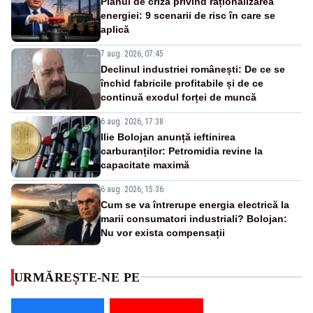
Planul de criză privind raționalizarea
energiei: 9 scenarii de risc în care se
aplică
7 aug. 2026, 07:45
Declinul industriei românești: De ce se
închid fabricile profitabile și de ce
continuă exodul forței de muncă
6 aug. 2026, 17:38
Ilie Bolojan anunță ieftinirea
carburanților: Petromidia revine la
capacitate maximă
6 aug. 2026, 15:36
Cum se va întrerupe energia electrică la
marii consumatori industriali? Bolojan:
Nu vor exista compensații
URMĂREȘTE-NE PE