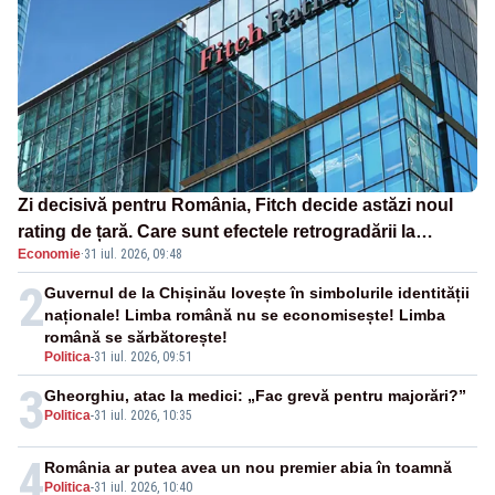
Zi decisivă pentru România, Fitch decide astăzi noul
rating de țară. Care sunt efectele retrogradării la
Economie
·
31 iul. 2026, 09:48
categoria „junk”
2
Guvernul de la Chișinău lovește în simbolurile identității
naționale! Limba română nu se economisește! Limba
română se sărbătorește!
Politica
-
31 iul. 2026, 09:51
3
Gheorghiu, atac la medici: „Fac grevă pentru majorări?”
Politica
-
31 iul. 2026, 10:35
4
România ar putea avea un nou premier abia în toamnă
Politica
-
31 iul. 2026, 10:40