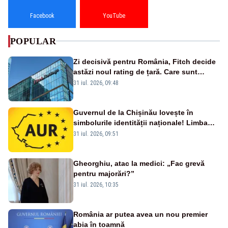
Facebook
YouTube
POPULAR
Zi decisivă pentru România, Fitch decide
astăzi noul rating de țară. Care sunt
efectele retrogradării la categoria „junk”
31 iul. 2026, 09:48
Guvernul de la Chișinău lovește în
simbolurile identității naționale! Limba
română nu se economisește! Limba
31 iul. 2026, 09:51
română se sărbătorește!
Gheorghiu, atac la medici: „Fac grevă
pentru majorări?”
31 iul. 2026, 10:35
România ar putea avea un nou premier
abia în toamnă