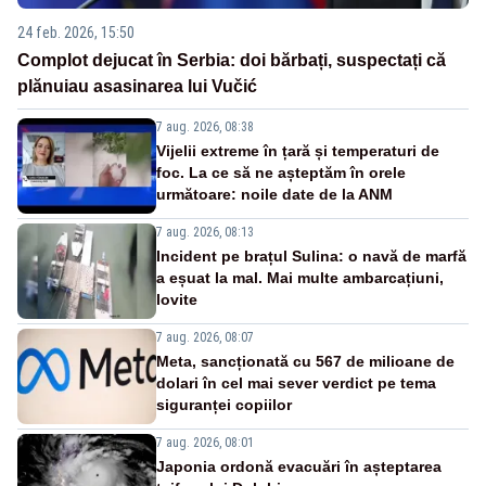
24 feb. 2026, 15:50
Complot dejucat în Serbia: doi bărbați, suspectați că
plănuiau asasinarea lui Vučić
7 aug. 2026, 08:38
Vijelii extreme în țară și temperaturi de
foc. La ce să ne așteptăm în orele
următoare: noile date de la ANM
7 aug. 2026, 08:13
Incident pe brațul Sulina: o navă de marfă
a eșuat la mal. Mai multe ambarcațiuni,
lovite
7 aug. 2026, 08:07
Meta, sancționată cu 567 de milioane de
dolari în cel mai sever verdict pe tema
siguranței copiilor
7 aug. 2026, 08:01
Japonia ordonă evacuări în așteptarea