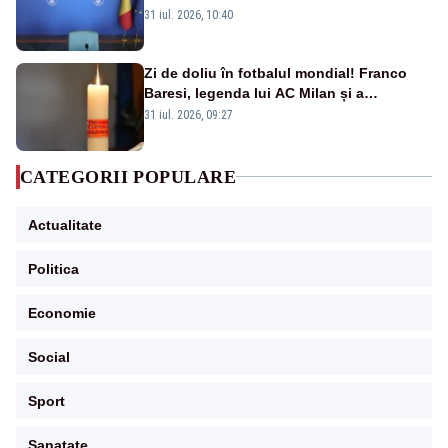
31 iul. 2026, 10:40
Zi de doliu în fotbalul mondial! Franco
Baresi, legenda lui AC Milan și a
naționalei Italiei, a murit
31 iul. 2026, 09:27
CATEGORII POPULARE
Actualitate
Politica
Economie
Social
Sport
Sanatate