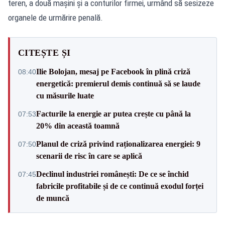
teren, a două mașini și a conturilor firmei, urmând să sesizeze
organele de urmărire penală.
CITEȘTE ȘI
Ilie Bolojan, mesaj pe Facebook în plină criză
08:40
energetică: premierul demis continuă să se laude
cu măsurile luate
Facturile la energie ar putea crește cu până la
07:53
20% din această toamnă
Planul de criză privind raționalizarea energiei: 9
07:50
scenarii de risc în care se aplică
Declinul industriei românești: De ce se închid
07:45
fabricile profitabile și de ce continuă exodul forței
de muncă