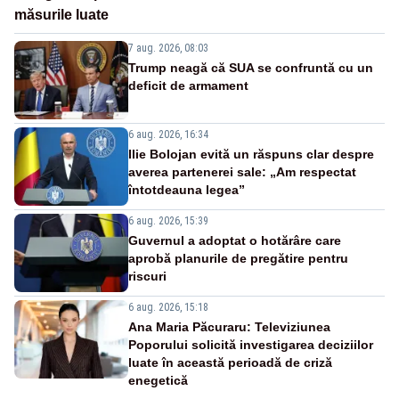
măsurile luate
7 aug. 2026, 08:03
Trump neagă că SUA se confruntă cu un
deficit de armament
6 aug. 2026, 16:34
Ilie Bolojan evită un răspuns clar despre
averea partenerei sale: „Am respectat
întotdeauna legea”
6 aug. 2026, 15:39
Guvernul a adoptat o hotărâre care
aprobă planurile de pregătire pentru
riscuri
6 aug. 2026, 15:18
Ana Maria Păcuraru: Televiziunea
Poporului solicită investigarea deciziilor
luate în această perioadă de criză
enegetică