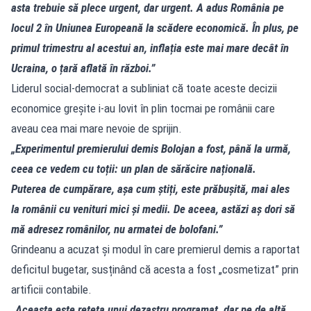
asta trebuie să plece urgent, dar urgent. A adus România pe
locul 2 în Uniunea Europeană la scădere economică. În plus, pe
primul trimestru al acestui an, inflația este mai mare decât în
Ucraina, o țară aflată în război.”
Liderul social-democrat a subliniat că toate aceste decizii
economice greșite i-au lovit în plin tocmai pe românii care
aveau cea mai mare nevoie de sprijin.
„Experimentul premierului demis Bolojan a fost, până la urmă,
ceea ce vedem cu toții: un plan de sărăcire națională.
Puterea de cumpărare, așa cum știți, este prăbușită, mai ales
la românii cu venituri mici și medii. De aceea, astăzi aș dori să
mă adresez românilor, nu armatei de bolofani.”
Grindeanu a acuzat și modul în care premierul demis a raportat
deficitul bugetar, susținând că acesta a fost „cosmetizat” prin
artificii contabile.
„Aceasta este rețeta unui dezastru programat, dar pe de altă