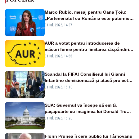
Marco Rubio, mesaj pentru Oana Țoiu:
„Parteneriatul cu România este puternic
și prețuit”
31 iul. 2026, 14:37
AUR a votat pentru introducerea de
măsuri ferme pentru limitarea răspândirii
virusului pestei porcine africane
31 iul. 2026, 14:55
Scandal la FIFA! Consilierul lui Gianni
Infantino demisionează și atacă proiectul
privind investitorii străini
31 iul. 2026, 15:10
SUA: Guvernul va începe să emită
paşapoarte cu imaginea lui Donald Trump
începând cu 8 august
31 iul. 2026, 15:20
Florin Prunea îi cere public lui Târnovanu