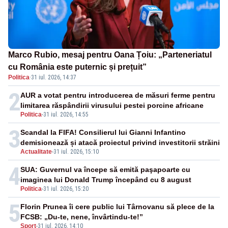
Marco Rubio, mesaj pentru Oana Țoiu: „Parteneriatul
cu România este puternic și prețuit”
Politica
·
31 iul. 2026, 14:37
2
AUR a votat pentru introducerea de măsuri ferme pentru
limitarea răspândirii virusului pestei porcine africane
Politica
-
31 iul. 2026, 14:55
3
Scandal la FIFA! Consilierul lui Gianni Infantino
demisionează și atacă proiectul privind investitorii străini
Actualitate
-
31 iul. 2026, 15:10
4
SUA: Guvernul va începe să emită paşapoarte cu
imaginea lui Donald Trump începând cu 8 august
Politica
-
31 iul. 2026, 15:20
5
Florin Prunea îi cere public lui Târnovanu să plece de la
FCSB: „Du-te, nene, învârtindu-te!”
Sport
-
31 iul. 2026, 14:10