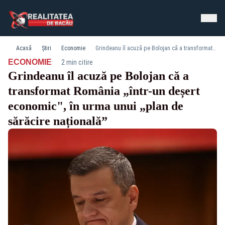
Acasă
Știri
Economie
Grindeanu îl acuză pe Bolojan că a transformat România „într-un deșert economic", în urma unui „plan de sărăcire națională”
·
ECONOMIE
2 min citire
Grindeanu îl acuză pe Bolojan că a
transformat România „într-un deșert
economic", în urma unui „plan de
sărăcire națională”