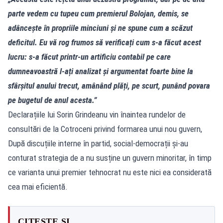
parte vedem cu tupeu cum premierul Bolojan, demis, se
adâncește în propriile minciuni și ne spune cum a scăzut
deficitul. Eu vă rog frumos să verificați cum s-a făcut acest
lucru: s-a făcut printr-un artificiu contabil pe care
dumneavoastră l-ați analizat și argumentat foarte bine la
sfârșitul anului trecut, amânând plăți, pe scurt, punând povara
pe bugetul de anul acesta.”
Declarațiile lui Sorin Grindeanu vin înaintea rundelor de
consultări de la Cotroceni privind formarea unui nou guvern,
După discuțiile interne în partid, social-democrații și-au
conturat strategia de a nu susține un guvern minoritar, în timp
ce varianta unui premier tehnocrat nu este nici ea considerată
cea mai eficientă.
CITEȘTE ȘI