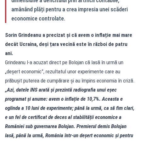
dimensiune a deficitului prin artificii contabile,
amânând plăți pentru a crea impresia unei scăderi
economice controlate.
Sorin Grindeanu a precizat și că avem o inflație mai mare
decât Ucraina, deși țara vecină este în război de patru
ani.
Grindeanu l-a acuzat direct pe Bolojan că lasă în urmă un
„deșert economic”, rezultatul unor experimente care au
prăbușit puterea de cumpărare și au împins economia în criză.
„Azi, datele INS arată și prezintă radiografia unui eșec
programat și anume: avem o inflație de 10,7%. Aceasta e
oglinda a 10 luni de experimente; până la urmă, ca să fim clari,
e un fel de certificat de deces al stabilității economice a
României sub guvernarea Bolojan. Premierul demis Bolojan
lasă, până la urmă, România într-un deșert economic și pentru