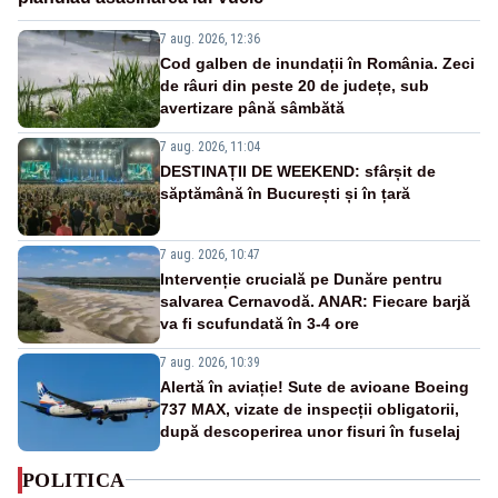
7 aug. 2026, 12:36
Cod galben de inundații în România. Zeci
de râuri din peste 20 de județe, sub
avertizare până sâmbătă
7 aug. 2026, 11:04
DESTINAȚII DE WEEKEND: sfârșit de
săptămână în București și în țară
7 aug. 2026, 10:47
Intervenție crucială pe Dunăre pentru
salvarea Cernavodă. ANAR: Fiecare barjă
va fi scufundată în 3-4 ore
7 aug. 2026, 10:39
Alertă în aviație! Sute de avioane Boeing
737 MAX, vizate de inspecții obligatorii,
după descoperirea unor fisuri în fuselaj
POLITICA