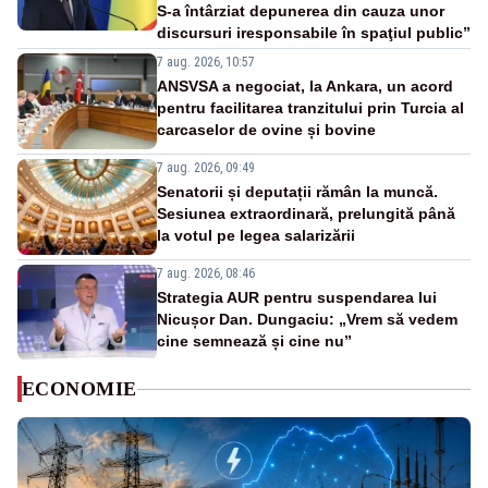
S-a întârziat depunerea din cauza unor
discursuri iresponsabile în spaţiul public”
7 aug. 2026, 10:57
ANSVSA a negociat, la Ankara, un acord
pentru facilitarea tranzitului prin Turcia al
carcaselor de ovine și bovine
7 aug. 2026, 09:49
Senatorii și deputații rămân la muncă.
Sesiunea extraordinară, prelungită până
la votul pe legea salarizării
7 aug. 2026, 08:46
Strategia AUR pentru suspendarea lui
Nicușor Dan. Dungaciu: „Vrem să vedem
cine semnează și cine nu”
ECONOMIE