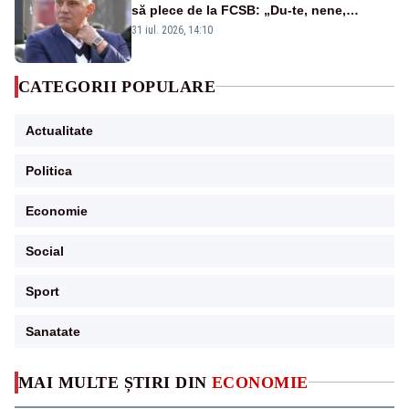
să plece de la FCSB: „Du-te, nene,
învârtindu-te!”
31 iul. 2026, 14:10
CATEGORII POPULARE
Actualitate
Politica
Economie
Social
Sport
Sanatate
MAI MULTE ȘTIRI DIN
ECONOMIE