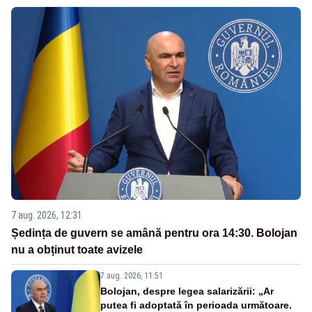
7 aug. 2026, 12:31
Ședința de guvern se amână pentru ora 14:30. Bolojan
nu a obținut toate avizele
7 aug. 2026, 11:51
Bolojan, despre legea salarizării: „Ar
putea fi adoptată în perioada următoare.