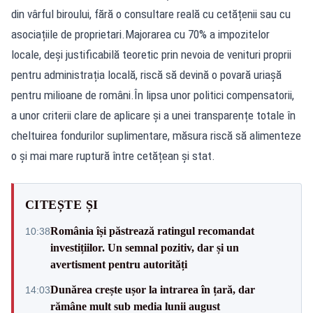
din vârful biroului, fără o consultare reală cu cetățenii sau cu
asociațiile de proprietari.Majorarea cu 70% a impozitelor
locale, deși justificabilă teoretic prin nevoia de venituri proprii
pentru administrația locală, riscă să devină o povară uriașă
pentru milioane de români.În lipsa unor politici compensatorii,
a unor criterii clare de aplicare și a unei transparențe totale în
cheltuirea fondurilor suplimentare, măsura riscă să alimenteze
o și mai mare ruptură între cetățean și stat.
CITEȘTE ȘI
România își păstrează ratingul recomandat
10:38
investițiilor. Un semnal pozitiv, dar și un
avertisment pentru autorități
Dunărea crește ușor la intrarea în țară, dar
14:03
rămâne mult sub media lunii august