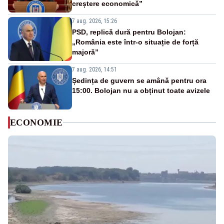
creștere economică”
7 aug. 2026, 15:26
PSD, replică dură pentru Bolojan:
„România este într-o situație de forță
majoră”
7 aug. 2026, 14:51
Ședința de guvern se amână pentru ora
15:00. Bolojan nu a obținut toate avizele
ECONOMIE