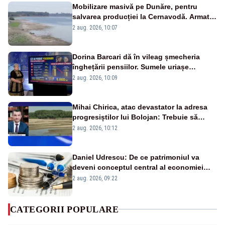
Mobilizare masivă pe Dunăre, pentru
salvarea producției la Cernavodă. Armata
va detona o stâncă și va devia apa
2 aug. 2026, 10:07
fluviului - IMAGINI AERIENE
Dorina Barcari dă în vileag șmecheria
înghețării pensiilor. Sumele uriașe
pierdute de fiecare român
2 aug. 2026, 10:09
Mihai Chirica, atac devastator la adresa
progresiștilor lui Bolojan: Trebuie să
protejăm și natura, dar nu șținem omaneii
2 aug. 2026, 10:12
în stare permanentă de alertă
Daniel Udrescu: De ce patrimoniul va
deveni conceptul central al economiei
viitoare?
2 aug. 2026, 09:22
CATEGORII POPULARE