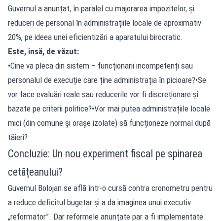
Guvernul a anunțat, în paralel cu majorarea impozitelor, și
reduceri de personal în administrațiile locale de aproximativ
20%, pe ideea unei eficientizări a aparatului birocratic.
Este, însă, de văzut:
•Cine va pleca din sistem – funcționarii incompetenți sau
personalul de execuție care ține administrația în picioare?•Se
vor face evaluări reale sau reducerile vor fi discreționare și
bazate pe criterii politice?•Vor mai putea administrațiile locale
mici (din comune și orașe izolate) să funcționeze normal după
tăieri?
Concluzie: Un nou experiment fiscal pe spinarea
cetățeanului?
Guvernul Bolojan se află într-o cursă contra cronometru pentru
a reduce deficitul bugetar și a da imaginea unui executiv
„reformator”. Dar reformele anunțate par a fi implementate