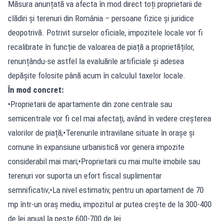
Măsura anunțată va afecta în mod direct toți proprietarii de
clădiri și terenuri din România – persoane fizice și juridice
deopotrivă. Potrivit surselor oficiale, impozitele locale vor fi
recalibrate în funcție de valoarea de piață a proprietăților,
renunțându-se astfel la evaluările artificiale și adesea
depășite folosite până acum în calculul taxelor locale.
În mod concret:
•Proprietarii de apartamente din zone centrale sau
semicentrale vor fi cel mai afectați, având în vedere creșterea
valorilor de piață;•Terenurile intravilane situate în orașe și
comune în expansiune urbanistică vor genera impozite
considerabil mai mari;•Proprietarii cu mai multe imobile sau
terenuri vor suporta un efort fiscal suplimentar
semnificativ;•La nivel estimativ, pentru un apartament de 70
mp într-un oraș mediu, impozitul ar putea crește de la 300-400
de lei anual la peste 600-700 de lei.