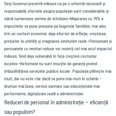
Deși Guvernul prezintă măsura ca pe o reformă necesară și
responsabilă, efectele asupra populației sunt considerabile și
ridică numeroase semne de întrebare:•Majorarea cu 70% a
impozitelor va pune presiune pe bugetele familiilor, mai ales
într-un context economic deja afectat de inflație, creșterea
prețurilor la utilități și stagnarea veniturilor reale.•Pensionarii și
persoanele cu venituri reduse vor resimți cel mai acut impactul
măsurii, fiind deja vulnerabili în fața creșterii costurilor
locative.•Reformele nu sunt însoțite de garanții privind
îmbunătățirea serviciilor publice locale. Populația plătește mai
mult, dar nu este clar dacă va primi mai mult în schimb –
drumuri mai bune, servicii sanitare sau educaționale mai
performante, digitalizare reală a administrației.
Reduceri de personal în administrație – eficiență
sau populism?