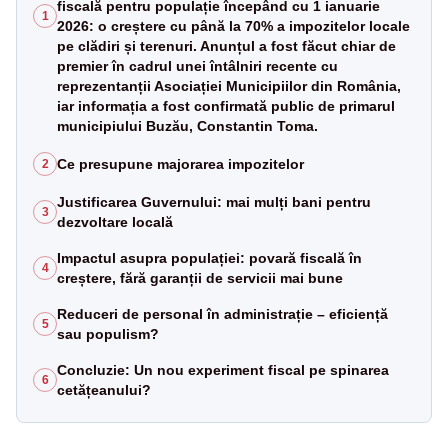
fiscală pentru populație începând cu 1 ianuarie
1
2026: o creștere cu până la 70% a impozitelor locale
pe clădiri și terenuri. Anunțul a fost făcut chiar de
premier în cadrul unei întâlniri recente cu
reprezentanții Asociației Municipiilor din România,
iar informația a fost confirmată public de primarul
municipiului Buzău, Constantin Toma.
Ce presupune majorarea impozitelor
2
Justificarea Guvernului: mai mulți bani pentru
3
dezvoltare locală
Impactul asupra populației: povară fiscală în
4
creștere, fără garanții de servicii mai bune
Reduceri de personal în administrație – eficiență
5
sau populism?
Concluzie: Un nou experiment fiscal pe spinarea
6
cetățeanului?