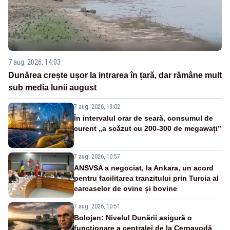
7 aug. 2026, 14:03
Dunărea crește ușor la intrarea în țară, dar rămâne mult
sub media lunii august
7 aug. 2026, 13:02
În intervalul orar de seară, consumul de
curent „a scăzut cu 200-300 de megawați”
7 aug. 2026, 10:57
ANSVSA a negociat, la Ankara, un acord
pentru facilitarea tranzitului prin Turcia al
carcaselor de ovine și bovine
7 aug. 2026, 10:51
Bolojan: Nivelul Dunării asigură o
funcționare a centralei de la Cernavodă