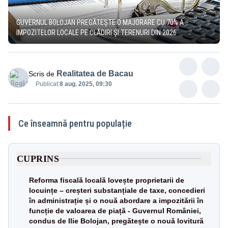
GUVERNUL BOLOJAN PREGĂTEȘTE O MAJORARE CU 70% A
IMPOZITELOR LOCALE PE CLĂDIRI ȘI TERENURI DIN 2026
Realitatea de Bacau
Scris de
Publicat:
8 aug. 2025, 09:30
Ce înseamnă pentru populație
CUPRINS
Reforma fiscală locală lovește proprietarii de
locuințe – creșteri substanțiale de taxe, concedieri
în administrație și o nouă abordare a impozitării în
funcție de valoarea de piață - Guvernul României,
condus de Ilie Bolojan, pregătește o nouă lovitură