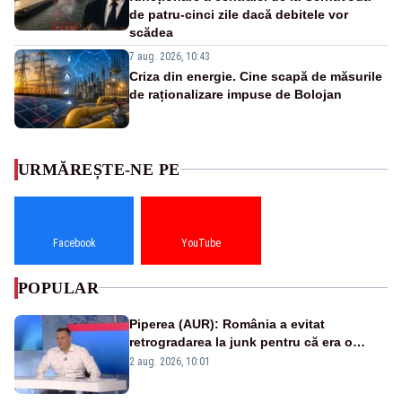
de patru-cinci zile dacă debitele vor
scădea
7 aug. 2026, 10:43
Criza din energie. Cine scapă de măsurile
de raționalizare impuse de Bolojan
URMĂREȘTE-NE PE
Facebook
YouTube
POPULAR
Piperea (AUR): România a evitat
retrogradarea la junk pentru că era o
catastrofă pentru bănci și fondurile de
2 aug. 2026, 10:01
pensii