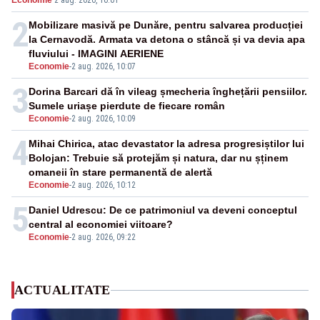
Economie
·
2 aug. 2026, 10:01
pensii
2
Mobilizare masivă pe Dunăre, pentru salvarea producției
la Cernavodă. Armata va detona o stâncă și va devia apa
fluviului - IMAGINI AERIENE
Economie
-
2 aug. 2026, 10:07
3
Dorina Barcari dă în vileag șmecheria înghețării pensiilor.
Sumele uriașe pierdute de fiecare român
Economie
-
2 aug. 2026, 10:09
4
Mihai Chirica, atac devastator la adresa progresiștilor lui
Bolojan: Trebuie să protejăm și natura, dar nu șținem
omaneii în stare permanentă de alertă
Economie
-
2 aug. 2026, 10:12
5
Daniel Udrescu: De ce patrimoniul va deveni conceptul
central al economiei viitoare?
Economie
-
2 aug. 2026, 09:22
ACTUALITATE