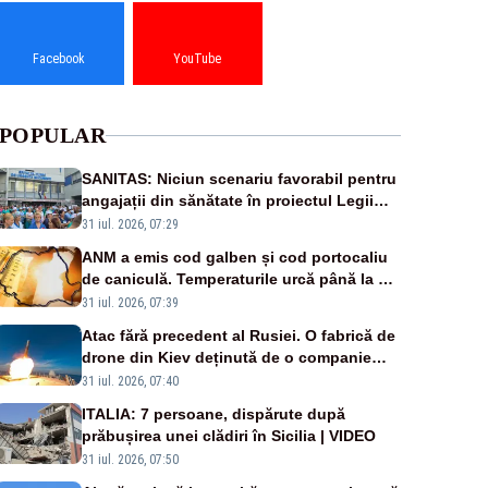
Facebook
YouTube
POPULAR
SANITAS: Niciun scenariu favorabil pentru
angajații din sănătate în proiectul Legii
salarizării
31 iul. 2026, 07:29
ANM a emis cod galben și cod portocaliu
de caniculă. Temperaturile urcă până la 38
de grade, iar nopțile devin tropicale
31 iul. 2026, 07:39
Atac fără precedent al Rusiei. O fabrică de
drone din Kiev deținută de o companie
americană, distrusă de o rachetă rusească
31 iul. 2026, 07:40
ITALIA: 7 persoane, dispărute după
prăbușirea unei clădiri în Sicilia | VIDEO
31 iul. 2026, 07:50