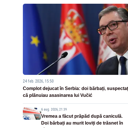
24 feb. 2026, 15:50
Complot dejucat în Serbia: doi bărbați, suspectaț
că plănuiau asasinarea lui Vučić
6 aug. 2026, 21:39
Vremea a făcut prăpăd după caniculă.
Doi bărbați au murit loviți de trăsnet în