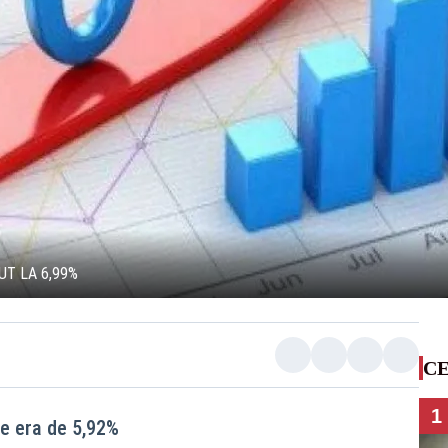
UT LA 6,99%
CE
1
le era de 5,92%