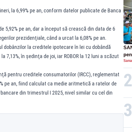
vineri, la 6,99% pe an, conform datelor publicate de Banca
 de 5,92% pe an, dar a început să crească din data de 6
egerilor prezidenţiale, când a urcat la 6,08% pe an.
ulul dobânzilor la creditele ipotecare în lei cu dobândă
SAN
pent
 la 7,13%, în şedinţa de joi, iar ROBOR la 12 luni a scăzut
Sana
proi
inţă pentru creditele consumatorilor (IRCC), reglementat
 pe an, fiind calculat ca medie aritmetică a ratelor de
rbancare din trimestrul I 2025, nivel similar cu cel din