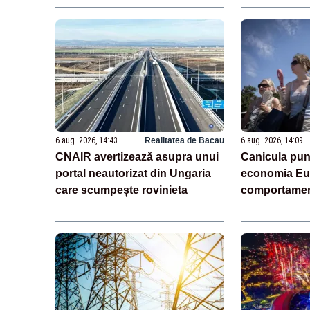
6 aug. 2026, 14:43
Realitatea de Bacau
6 aug. 2026, 14:09
CNAIR avertizează asupra unui
Canicula pun
portal neautorizat din Ungaria
economia Eur
care scumpește rovinieta
comportamen
(analiză)