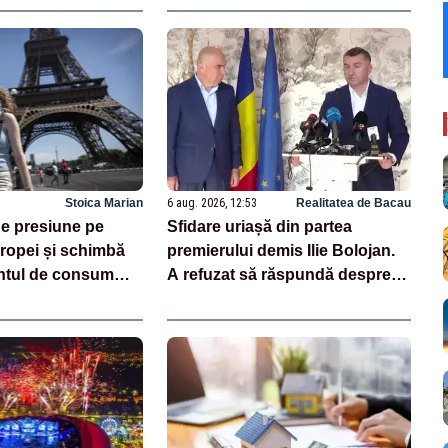
Stoica Marian
6 aug. 2026, 12:53
Realitatea de Bacau
e presiune pe
Sfidare uriașă din partea
opei și schimbă
premierului demis Ilie Bolojan.
tul de consum
A refuzat să răspundă despre
centralele pe cărbune