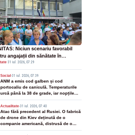
ITAS: Niciun scenariu favorabil
ru angajații din sănătate în
tate
·
31 iul. 2026, 07:29
ectul Legii salarizării
2
Social
-
31 iul. 2026, 07:39
ANM a emis cod galben și cod
portocaliu de caniculă. Temperaturile
urcă până la 38 de grade, iar nopțile
devin tropicale
3
Actualitate
-
31 iul. 2026, 07:40
Atac fără precedent al Rusiei. O fabrică
de drone din Kiev deținută de o
companie americană, distrusă de o
rachetă rusească