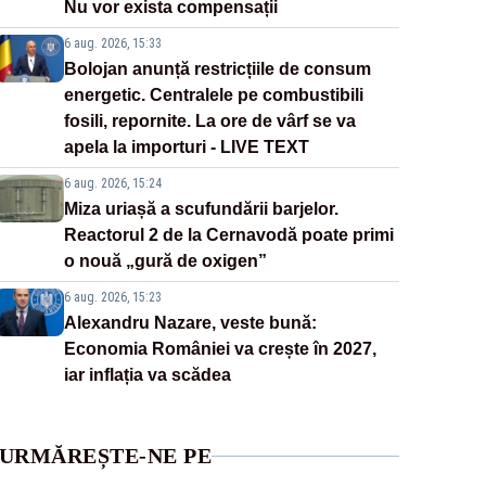
Nu vor exista compensații
6 aug. 2026, 15:33
Bolojan anunță restricțiile de consum
energetic. Centralele pe combustibili
fosili, repornite. La ore de vârf se va
apela la importuri - LIVE TEXT
6 aug. 2026, 15:24
Miza uriașă a scufundării barjelor.
Reactorul 2 de la Cernavodă poate primi
o nouă „gură de oxigen”
6 aug. 2026, 15:23
Alexandru Nazare, veste bună:
Economia României va crește în 2027,
iar inflația va scădea
URMĂREȘTE-NE PE