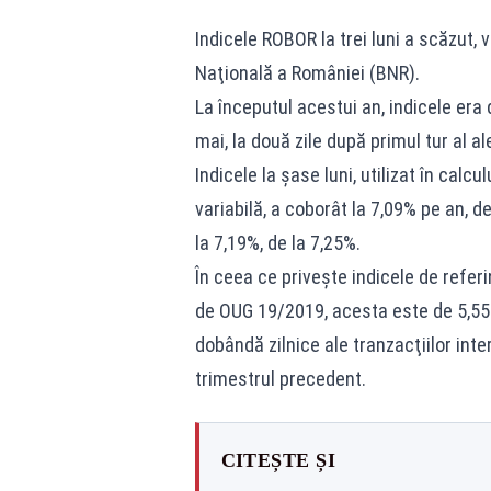
Indicele ROBOR la trei luni a scăzut, 
Naţională a României (BNR).
La începutul acestui an, indicele era
mai, la două zile după primul tur al al
Indicele la şase luni, utilizat în calc
variabilă, a coborât la 7,09% pe an, de
la 7,19%, de la 7,25%.
În ceea ce priveşte indicele de refer
de OUG 19/2019, acesta este de 5,55%
dobândă zilnice ale tranzacţiilor inte
trimestrul precedent.
CITEȘTE ȘI