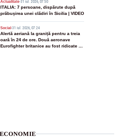
4
Actualitate
-
31 iul. 2026, 07:50
ITALIA: 7 persoane, dispărute după
prăbușirea unei clădiri în Sicilia | VIDEO
5
Social
-
31 iul. 2026, 07:24
Alertă aeriană la graniță pentru a treia
oară în 24 de ore. Două aeronave
Eurofighter britanice au fost ridicate de
la sol
ECONOMIE