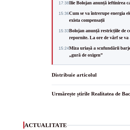
Ilie Bolojan anunță ieftinirea 
17:38
Cum se va întrerupe energia el
15:36
exista compensații
Bolojan anunță restricțiile de c
15:33
repornite. La ore de vârf se v
Miza uriașă a scufundării barj
15:24
„gură de oxigen”
Distribuie articolul
Urmărește știrile Realitatea de Ba
ACTUALITATE