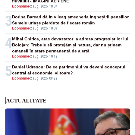
fluviului - IMAGINI AERIENE
Economie
-
2 aug. 2026, 10:07
3
Dorina Barcari dă în vileag șmecheria înghețării pensiilor.
Sumele uriașe pierdute de fiecare român
Economie
-
2 aug. 2026, 10:09
4
Mihai Chirica, atac devastator la adresa progresiștilor lui
Bolojan: Trebuie să protejăm și natura, dar nu șținem
omaneii în stare permanentă de alertă
Economie
-
2 aug. 2026, 10:12
5
Daniel Udrescu: De ce patrimoniul va deveni conceptul
central al economiei viitoare?
Economie
-
2 aug. 2026, 09:22
ACTUALITATE