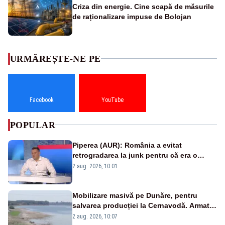
Criza din energie. Cine scapă de măsurile
de raționalizare impuse de Bolojan
URMĂREȘTE-NE PE
Facebook
YouTube
POPULAR
Piperea (AUR): România a evitat
retrogradarea la junk pentru că era o
catastrofă pentru bănci și fondurile de
2 aug. 2026, 10:01
pensii
Mobilizare masivă pe Dunăre, pentru
salvarea producției la Cernavodă. Armata
va detona o stâncă și va devia apa
2 aug. 2026, 10:07