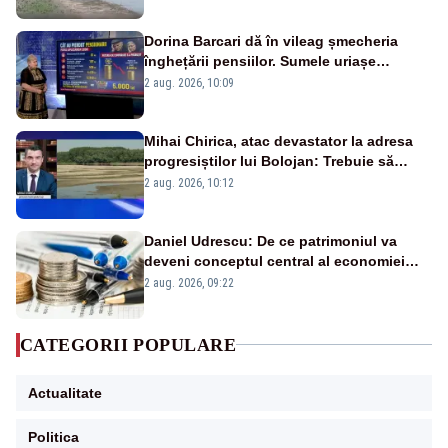
fluviului - IMAGINI AERIENE
Dorina Barcari dă în vileag șmecheria
înghețării pensiilor. Sumele uriașe
pierdute de fiecare român
2 aug. 2026, 10:09
Mihai Chirica, atac devastator la adresa
progresiștilor lui Bolojan: Trebuie să
protejăm și natura, dar nu șținem omaneii
2 aug. 2026, 10:12
în stare permanentă de alertă
Daniel Udrescu: De ce patrimoniul va
deveni conceptul central al economiei
viitoare?
2 aug. 2026, 09:22
CATEGORII POPULARE
Actualitate
Politica