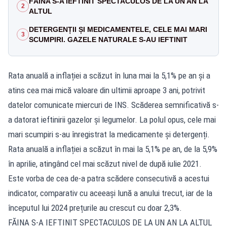
FĂINA S-A IEFTINIT SPECTACULOS DE LA UN AN LA
2
ALTUL
DETERGENȚII ȘI MEDICAMENTELE, CELE MAI MARI
3
SCUMPIRI. GAZELE NATURALE S-AU IEFTINIT
Rata anuală a inflației a scăzut în luna mai la 5,1% pe an și a
atins cea mai mică valoare din ultimii aproape 3 ani, potrivit
datelor comunicate miercuri de INS. Scăderea semnificativă s-
a datorat ieftinirii gazelor și legumelor. La polul opus, cele mai
mari scumpiri s-au înregistrat la medicamente și detergenți.
Rata anuală a inflației a scăzut în mai la 5,1% pe an, de la 5,9%
în aprilie, atingând cel mai scăzut nivel de după iulie 2021.
Este vorba de cea de-a patra scădere consecutivă a acestui
indicator, comparativ cu aceeași lună a anului trecut, iar de la
începutul lui 2024 prețurile au crescut cu doar 2,3%.
FĂINA S-A IEFTINIT SPECTACULOS DE LA UN AN LA ALTUL