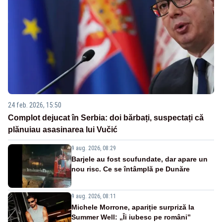
24 feb. 2026, 15:50
Complot dejucat în Serbia: doi bărbați, suspectați că
plănuiau asasinarea lui Vučić
9 aug. 2026, 08:29
Barjele au fost scufundate, dar apare un
nou risc. Ce se întâmplă pe Dunăre
9 aug. 2026, 08:11
Michele Morrone, apariție surpriză la
Summer Well: „Îi iubesc pe români”