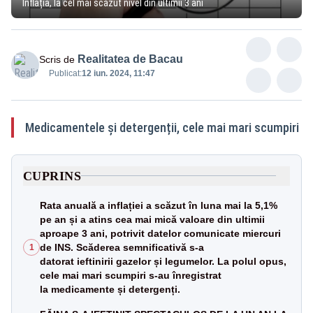
Inflația, la cel mai scăzut nivel din ultimii 3 ani
Realitatea de Bacau
Scris de
Publicat:
12 iun. 2024, 11:47
Medicamentele și detergenții, cele mai mari scumpiri
CUPRINS
Rata anuală a inflației a scăzut în luna mai la 5,1%
pe an și a atins cea mai mică valoare din ultimii
aproape 3 ani, potrivit datelor comunicate miercuri
de INS. Scăderea semnificativă s-a
1
datorat ieftinirii gazelor și legumelor. La polul opus,
cele mai mari scumpiri s-au înregistrat
la medicamente și detergenți.