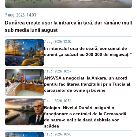
7 aug. 2026, 14:03
Dunărea crește ușor la intrarea în țară, dar rămâne mult
sub media lunii august
7 aug. 2026, 13:02
În intervalul orar de seară, consumul de
curent „a scăzut cu 200-300 de megawați”
7 aug. 2026, 10:57
ANSVSA a negociat, la Ankara, un acord
pentru facilitarea tranzitului prin Turcia al
carcaselor de ovine și bovine
7 aug. 2026, 10:51
Bolojan: Nivelul Dunării asigură o
funcționare a centralei de la Cernavodă
de patru-cinci zile dacă debitele vor
scădea
7 aug. 2026, 10:43