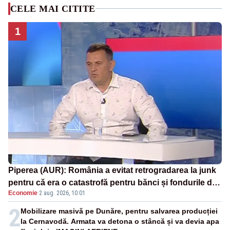
CELE MAI CITITE
1
Piperea (AUR): România a evitat retrogradarea la junk
pentru că era o catastrofă pentru bănci și fondurile de
Economie
·
2 aug. 2026, 10:01
pensii
2
Mobilizare masivă pe Dunăre, pentru salvarea producției
la Cernavodă. Armata va detona o stâncă și va devia apa