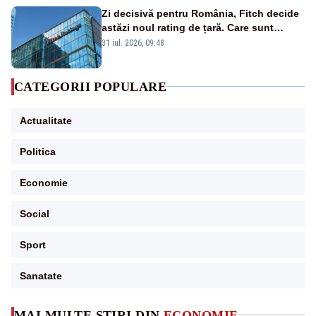
Zi decisivă pentru România, Fitch decide
astăzi noul rating de țară. Care sunt
efectele retrogradării la categoria „junk”
31 iul. 2026, 09:48
CATEGORII POPULARE
Actualitate
Politica
Economie
Social
Sport
Sanatate
MAI MULTE ȘTIRI DIN
ECONOMIE