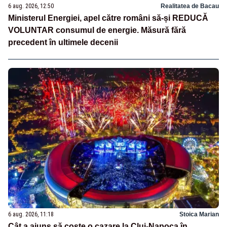
6 aug. 2026, 12:50
Realitatea de Bacau
Ministerul Energiei, apel către români să-și REDUCĂ
VOLUNTAR consumul de energie. Măsură fără
precedent în ultimele decenii
6 aug. 2026, 11:18
Stoica Marian
Cât a ajuns să coste o cazare la Cluj-Napoca în