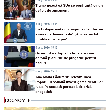
7 aug. 2026, 08:03
Trump neagă că SUA se confruntă cu un
deficit de armament
6 aug. 2026, 16:34
Ilie Bolojan evită un răspuns clar despre
averea partenerei sale: „Am respectat
întotdeauna legea”
6 aug. 2026, 15:39
Guvernul a adoptat o hotărâre care
aprobă planurile de pregătire pentru
riscuri
6 aug. 2026, 15:18
Ana Maria Păcuraru: Televiziunea
Poporului solicită investigarea deciziilor
luate în această perioadă de criză
enegetică
ECONOMIE