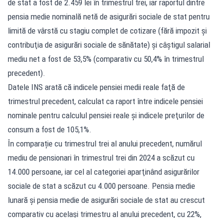
de stat a fost de 2.459 lei în trimestrul trei, iar raportul dintre
pensia medie nominală netă de asigurări sociale de stat pentru
limită de vârstă cu stagiu complet de cotizare (fără impozit şi
contribuţia de asigurări sociale de sănătate) şi câştigul salarial
mediu net a fost de 53,5% (comparativ cu 50,4% în trimestrul
precedent).
Datele INS arată că indicele pensiei medii reale faţă de
trimestrul precedent, calculat ca raport între indicele pensiei
nominale pentru calculul pensiei reale şi indicele preţurilor de
consum a fost de 105,1%.
În comparație cu trimestrul trei al anului precedent, numărul
mediu de pensionari în trimestrul trei din 2024 a scăzut cu
14.000 persoane, iar cel al categoriei aparţinând asigurărilor
sociale de stat a scăzut cu 4.000 persoane. Pensia medie
lunară şi pensia medie de asigurări sociale de stat au crescut
comparativ cu acelaşi trimestru al anului precedent, cu 22%,