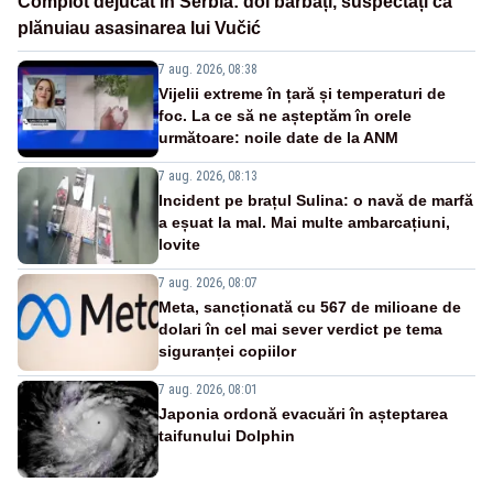
Complot dejucat în Serbia: doi bărbați, suspectați că
plănuiau asasinarea lui Vučić
7 aug. 2026, 08:38
Vijelii extreme în țară și temperaturi de
foc. La ce să ne așteptăm în orele
următoare: noile date de la ANM
7 aug. 2026, 08:13
Incident pe brațul Sulina: o navă de marfă
a eșuat la mal. Mai multe ambarcațiuni,
lovite
7 aug. 2026, 08:07
Meta, sancționată cu 567 de milioane de
dolari în cel mai sever verdict pe tema
siguranței copiilor
7 aug. 2026, 08:01
Japonia ordonă evacuări în așteptarea
taifunului Dolphin