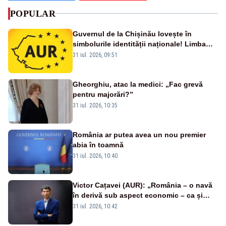
POPULAR
Guvernul de la Chișinău lovește în
simbolurile identității naționale! Limba
română nu se economisește! Limba
31 iul. 2026, 09:51
română se sărbătorește!
Gheorghiu, atac la medici: „Fac grevă
pentru majorări?”
31 iul. 2026, 10:35
România ar putea avea un nou premier
abia în toamnă
31 iul. 2026, 10:40
Victor Cațavei (AUR): „România – o navă
în derivă sub aspect economic – ca și
rezultat al guvernărilor din ultimii 36 de
31 iul. 2026, 10:42
ani”