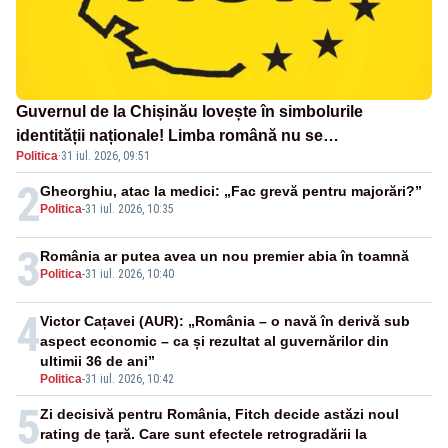
Guvernul de la Chișinău lovește în simbolurile
identității naționale! Limba română nu se
Politica
·
31 iul. 2026, 09:51
economisește! Limba română se sărbătorește!
2
Gheorghiu, atac la medici: „Fac grevă pentru majorări?”
Politica
-
31 iul. 2026, 10:35
3
România ar putea avea un nou premier abia în toamnă
Politica
-
31 iul. 2026, 10:40
4
Victor Cațavei (AUR): „România – o navă în derivă sub
aspect economic – ca și rezultat al guvernărilor din
ultimii 36 de ani”
Politica
-
31 iul. 2026, 10:42
5
Zi decisivă pentru România, Fitch decide astăzi noul
rating de țară. Care sunt efectele retrogradării la