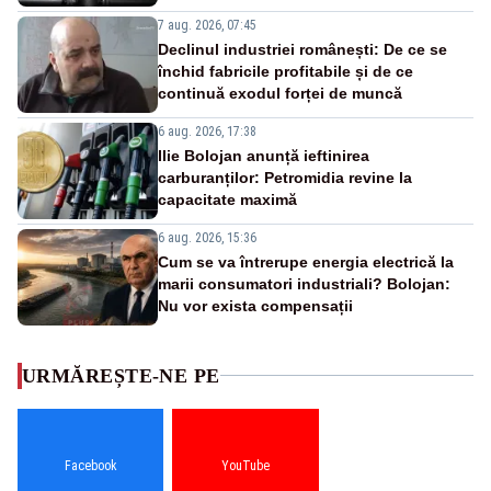
7 aug. 2026, 07:45
Declinul industriei românești: De ce se
închid fabricile profitabile și de ce
continuă exodul forței de muncă
6 aug. 2026, 17:38
Ilie Bolojan anunță ieftinirea
carburanților: Petromidia revine la
capacitate maximă
6 aug. 2026, 15:36
Cum se va întrerupe energia electrică la
marii consumatori industriali? Bolojan:
Nu vor exista compensații
URMĂREȘTE-NE PE
Facebook
YouTube