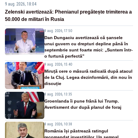
9 aug. 2026, 18:04
Zelenski avertizează: Phenianul pregătește trimiterea a
50.000 de militari în Rusia
9 aug. 2026, 17:50
Dan Dungaciu avertizează că șansele
unui guvern cu drepturi depline până în
septembrie sunt foarte mici: „Suntem într-
o furtună perfectă”
9 aug. 2026, 15:40
Miruță cere o măsură radicală după atacul
de la Cluj. Legea dezinformării, din nou în
discuție
8 aug. 2026, 13:35
Groenlanda îi pune frână lui Trump.
Avertisment dur după planul de foraj
8 aug. 2026, 10:38
România își păstrează ratingul
recomandat investițiilor. Un semnal