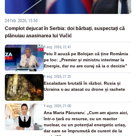
24 feb. 2026, 15:50
Complot dejucat în Serbia: doi bărbați, suspectați că
plănuiau asasinarea lui Vučić
9 aug. 2026, 22:41
Peiu îl acuză pe Bolojan că ține România
pe loc: „Premier și ministru interimar la
Energie, dar nu are curaj să ia o decizie”
9 aug. 2026, 21:25
Escaladare brutală în război. Rusia și
Ucraina s-au atacat cu drone și rachete
9 aug. 2026, 21:00
Ana Maria Păcuraru: „Cum am ajuns aici,
într-o țară cu resurse, cu un reactor
nuclear, cu un potențial energetic uriaș,
dar care se împrumută de curent de la