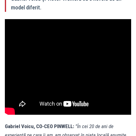
model diferit.
Gabriel Voicu, CO-CEO PINWELL:
”În cei 20 de ani de
experiență pe care îi am, am observat în piața locală anumite