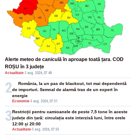
Alerte meteo de caniculă în aproape toată țara. COD
ROȘU în 3 județe
Actualitate
·
3 aug. 2026, 07:48
2
România, la un pas de blackout, tot mai dependentă
de importuri. Semnal de alarmă tras de un expert în
energie
Economie
-
3 aug. 2026, 07:51
3
Restricții pentru camioanele de peste 7,5 tone în aceste
județe din țară: circulația este interzisă luni, între orele
12:00 și 20:00
Actualitate
-
3 aug. 2026, 07:55