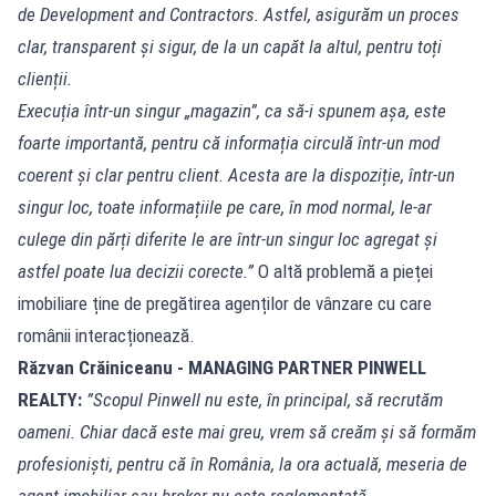
de Development and Contractors. Astfel, asigurăm un proces
clar, transparent și sigur, de la un capăt la altul, pentru toți
clienții.
Execuția într-un singur „magazin”, ca să-i spunem așa, este
foarte importantă, pentru că informația circulă într-un mod
coerent și clar pentru client. Acesta are la dispoziție, într-un
singur loc, toate informațiile pe care, în mod normal, le-ar
culege din părți diferite le are într-un singur loc agregat și
astfel poate lua decizii corecte.”
O altă problemă a pieței
imobiliare ține de pregătirea agenților de vânzare cu care
românii interacționează.
Răzvan Crăiniceanu - MANAGING PARTNER PINWELL
REALTY:
”Scopul Pinwell nu este, în principal, să recrutăm
oameni. Chiar dacă este mai greu, vrem să creăm și să formăm
profesioniști, pentru că în România, la ora actuală, meseria de
agent imobiliar sau broker nu este reglementată.