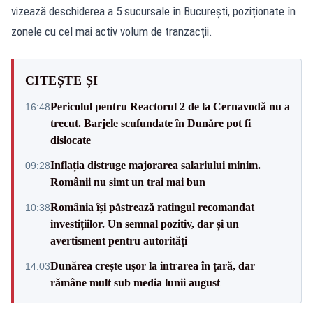
vizează deschiderea a 5 sucursale în București, poziționate în
zonele cu cel mai activ volum de tranzacții.
CITEȘTE ȘI
Pericolul pentru Reactorul 2 de la Cernavodă nu a
16:48
trecut. Barjele scufundate în Dunăre pot fi
dislocate
Inflația distruge majorarea salariului minim.
09:28
Românii nu simt un trai mai bun
România își păstrează ratingul recomandat
10:38
investițiilor. Un semnal pozitiv, dar și un
avertisment pentru autorități
Dunărea crește ușor la intrarea în țară, dar
14:03
rămâne mult sub media lunii august