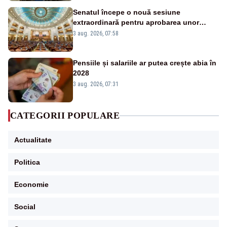
Senatul începe o nouă sesiune
extraordinară pentru aprobarea unor
jaloane din PNRR
3 aug. 2026, 07:58
Pensiile și salariile ar putea crește abia în
2028
3 aug. 2026, 07:31
CATEGORII POPULARE
Actualitate
Politica
Economie
Social