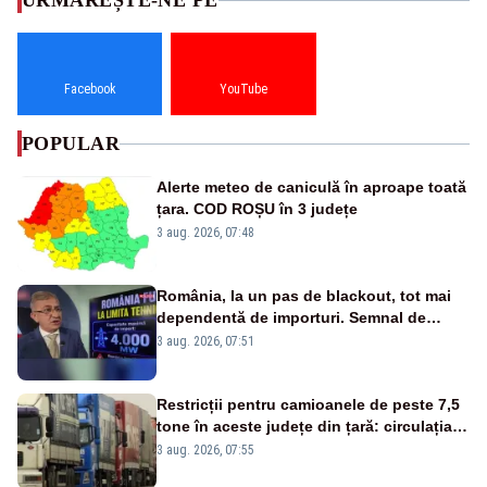
URMĂREȘTE-NE PE
Facebook
YouTube
POPULAR
Alerte meteo de caniculă în aproape toată
țara. COD ROȘU în 3 județe
3 aug. 2026, 07:48
România, la un pas de blackout, tot mai
dependentă de importuri. Semnal de
alarmă tras de un expert în energie
3 aug. 2026, 07:51
Restricții pentru camioanele de peste 7,5
tone în aceste județe din țară: circulația
este interzisă luni, între orele 12:00 și
3 aug. 2026, 07:55
20:00