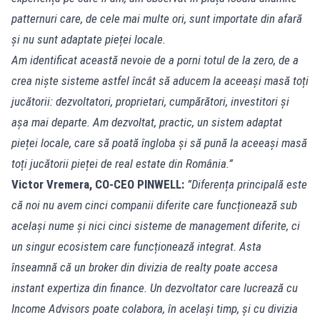
patternuri care, de cele mai multe ori, sunt importate din afară
și nu sunt adaptate pieței locale.
Am identificat această nevoie de a porni totul de la zero, de a
crea niște sisteme astfel încât să aducem la aceeași masă toți
jucătorii: dezvoltatori, proprietari, cumpărători, investitori și
așa mai departe. Am dezvoltat, practic, un sistem adaptat
pieței locale, care să poată îngloba și să pună la aceeași masă
toți jucătorii pieței de real estate din România.”
Victor Vremera, CO-CEO PINWELL:
”Diferența principală este
că noi nu avem cinci companii diferite care funcționează sub
același nume și nici cinci sisteme de management diferite, ci
un singur ecosistem care funcționează integrat. Asta
înseamnă că un broker din divizia de realty poate accesa
instant expertiza din finance. Un dezvoltator care lucrează cu
Income Advisors poate colabora, în același timp, și cu divizia