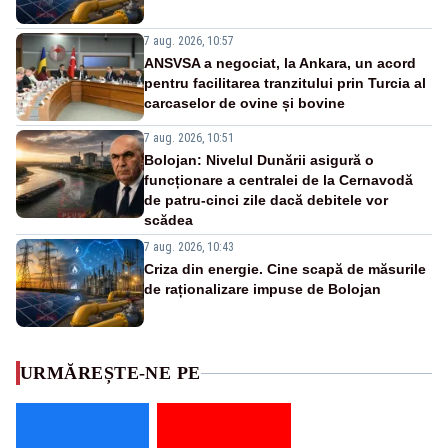
7 aug. 2026, 10:57
ANSVSA a negociat, la Ankara, un acord
pentru facilitarea tranzitului prin Turcia al
carcaselor de ovine și bovine
7 aug. 2026, 10:51
Bolojan: Nivelul Dunării asigură o
funcționare a centralei de la Cernavodă
de patru-cinci zile dacă debitele vor
scădea
7 aug. 2026, 10:43
Criza din energie. Cine scapă de măsurile
de raționalizare impuse de Bolojan
URMĂREȘTE-NE PE