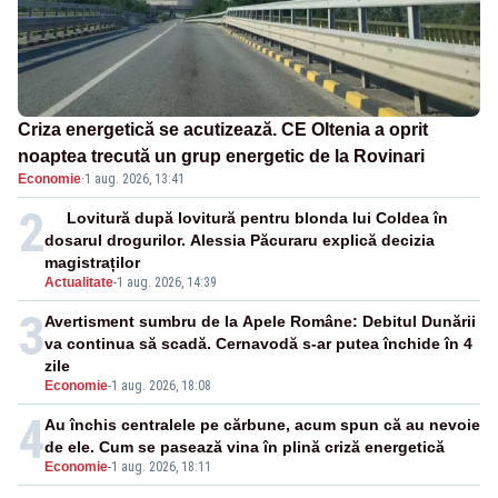
Criza energetică se acutizează. CE Oltenia a oprit
noaptea trecută un grup energetic de la Rovinari
Economie
·
1 aug. 2026, 13:41
2
Lovitură după lovitură pentru blonda lui Coldea în
dosarul drogurilor. Alessia Păcuraru explică decizia
magistraților
Actualitate
-
1 aug. 2026, 14:39
3
Avertisment sumbru de la Apele Române: Debitul Dunării
va continua să scadă. Cernavodă s-ar putea închide în 4
zile
Economie
-
1 aug. 2026, 18:08
4
Au închis centralele pe cărbune, acum spun că au nevoie
de ele. Cum se pasează vina în plină criză energetică
Economie
-
1 aug. 2026, 18:11