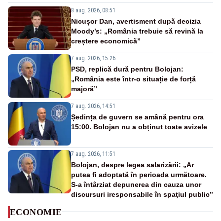
8 aug. 2026, 08:51
Nicușor Dan, avertisment după decizia
Moody’s: „România trebuie să revină la
creștere economică”
7 aug. 2026, 15:26
PSD, replică dură pentru Bolojan:
„România este într-o situație de forță
majoră”
7 aug. 2026, 14:51
Ședința de guvern se amână pentru ora
15:00. Bolojan nu a obținut toate avizele
7 aug. 2026, 11:51
Bolojan, despre legea salarizării: „Ar
putea fi adoptată în perioada următoare.
S-a întârziat depunerea din cauza unor
discursuri iresponsabile în spaţiul public”
ECONOMIE