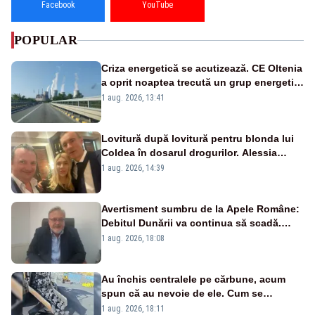
Facebook
YouTube
POPULAR
Criza energetică se acutizează. CE Oltenia
a oprit noaptea trecută un grup energetic
de la Rovinari
1 aug. 2026, 13:41
Lovitură după lovitură pentru blonda lui
Coldea în dosarul drogurilor. Alessia
Păcuraru explică decizia magistraților
1 aug. 2026, 14:39
Avertisment sumbru de la Apele Române:
Debitul Dunării va continua să scadă.
Cernavodă s-ar putea închide în 4 zile
1 aug. 2026, 18:08
Au închis centralele pe cărbune, acum
spun că au nevoie de ele. Cum se
pasează vina în plină criză energetică
1 aug. 2026, 18:11