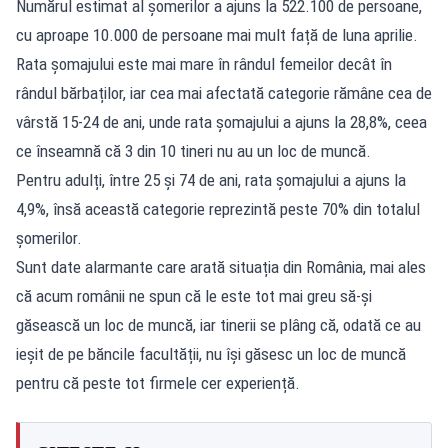
Numărul estimat al șomerilor a ajuns la 522.100 de persoane,
cu aproape 10.000 de persoane mai mult față de luna aprilie.
Rata șomajului este mai mare în rândul femeilor decât în
rândul bărbaților, iar cea mai afectată categorie rămâne cea de
vârstă 15-24 de ani, unde rata șomajului a ajuns la 28,8%, ceea
ce înseamnă că 3 din 10 tineri nu au un loc de muncă.
Pentru adulți, între 25 și 74 de ani, rata șomajului a ajuns la
4,9%, însă această categorie reprezintă peste 70% din totalul
șomerilor.
Sunt date alarmante care arată situația din România, mai ales
că acum românii ne spun că le este tot mai greu să-și
găsească un loc de muncă, iar tinerii se plâng că, odată ce au
ieșit de pe băncile facultății, nu își găsesc un loc de muncă
pentru că peste tot firmele cer experiență.