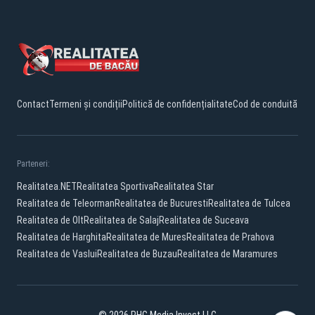
Contact
Termeni și condiții
Politică de confidențialitate
Cod de conduită
Parteneri:
Realitatea.NET
Realitatea Sportiva
Realitatea Star
Realitatea de Teleorman
Realitatea de Bucuresti
Realitatea de Tulcea
Realitatea de Olt
Realitatea de Salaj
Realitatea de Suceava
Realitatea de Harghita
Realitatea de Mures
Realitatea de Prahova
Realitatea de Vaslui
Realitatea de Buzau
Realitatea de Maramures
© 2026 PHG Media Invest LLC