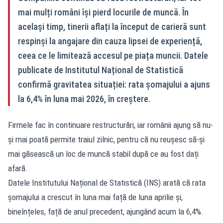
mai mulți români își pierd locurile de muncă. În
același timp, tinerii aflați la început de carieră sunt
respinși la angajare din cauza lipsei de experiență,
ceea ce le limitează accesul pe piața muncii. Datele
publicate de Institutul Național de Statistică
confirmă gravitatea situației: rata șomajului a ajuns
la 6,4% în luna mai 2026, în creștere.
Firmele fac în continuare restructurări, iar românii ajung să nu-
și mai poată permite traiul zilnic, pentru că nu reușesc să-și
mai găsească un loc de muncă stabil după ce au fost dați
afară.
Datele Institutului Național de Statistică (INS) arată că rata
șomajului a crescut în luna mai față de luna aprilie și,
bineînțeles, față de anul precedent, ajungând acum la 6,4%.