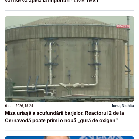
vârf se va apela la importuri - LIVE TEXT
6 aug. 2026, 15:24
Ionuț Nichita
Miza uriașă a scufundării barjelor. Reactorul 2 de la
Cernavodă poate primi o nouă „gură de oxigen”