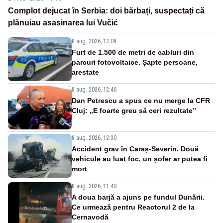
Complot dejucat în Serbia: doi bărbați, suspectați că
plănuiau asasinarea lui Vučić
8 aug. 2026, 13:09
Furt de 1.500 de metri de cabluri din
parcuri fotovoltaice. Șapte persoane,
arestate
8 aug. 2026, 12:46
Dan Petrescu a spus ce nu merge la CFR
Cluj: „E foarte greu să ceri rezultate”
8 aug. 2026, 12:30
Accident grav în Caraș-Severin. Două
vehicule au luat foc, un șofer ar putea fi
mort
8 aug. 2026, 11:40
A doua barjă a ajuns pe fundul Dunării.
Ce urmează pentru Reactorul 2 de la
Cernavodă