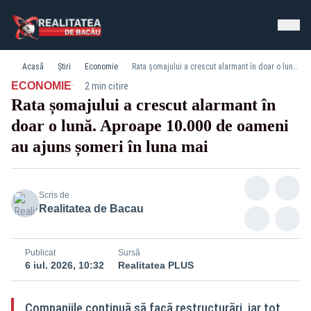
Acasă
Știri
Economie
Rata șomajului a crescut alarmant în doar o lună. Aproape 10.000 de oameni au ajuns șomeri în luna mai
·
ECONOMIE
2 min citire
Rata șomajului a crescut alarmant în
doar o lună. Aproape 10.000 de oameni
au ajuns șomeri în luna mai
Scris de
Realitatea de Bacau
Publicat
Sursă
6 iul. 2026, 10:32
Realitatea PLUS
Companiile continuă să facă restructurări, iar tot