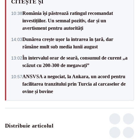
CITEȘTE ȘI
România își păstrează ratingul recomandat
10:38
investițiilor. Un semnal pozitiv, dar și un
avertisment pentru autorități
Dunărea crește ușor la intrarea în țară, dar
14:03
rămâne mult sub media lunii august
În intervalul orar de seară, consumul de curent „a
13:02
scăzut cu 200-300 de megawați”
ANSVSA a negociat, la Ankara, un acord pentru
10:57
facilitarea tranzitului prin Turcia al carcaselor de
ovine și bovine
Distribuie articolul