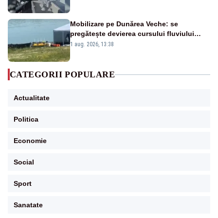
Mobilizare pe Dunărea Veche: se
pregătește devierea cursului fluviului
către Cernavodă – VIDEO
1 aug. 2026, 13:38
CATEGORII POPULARE
Actualitate
Politica
Economie
Social
Sport
Sanatate