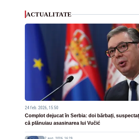
ACTUALITATE
24 feb. 2026, 15:50
Complot dejucat în Serbia: doi bărbați, suspectaț
că plănuiau asasinarea lui Vučić
7 aug. 2026, 16:29