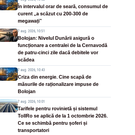
În intervalul orar de seară, consumul de
curent „a scăzut cu 200-300 de
megawați”
7 aug. 2026, 10:51
Bolojan: Nivelul Dunării asigură o
funcționare a centralei de la Cernavodă
de patru-cinci zile dacă debitele vor
scădea
7 aug. 2026, 10:43
Criza din energie. Cine scapă de
măsurile de raționalizare impuse de
Bolojan
7 aug. 2026, 10:01
Tarifele pentru rovinietă și sistemul
TollRo se aplică de la 1 octombrie 2026.
Ce se schimbă pentru șoferi și
transportatori