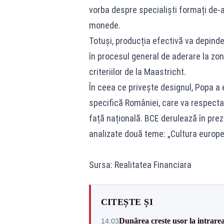
vorba despre specialiști formați de-a
monede.
Totuși, producția efectivă va depinde
în procesul general de aderare la zona
criteriilor de la Maastricht.
În ceea ce privește designul, Popa a
specifică României, care va respecta
față națională. BCE derulează în prez
analizate două teme: „Cultura europea
Sursa: Realitatea Financiara
CITEȘTE ȘI
Dunărea crește ușor la intrare
14:03