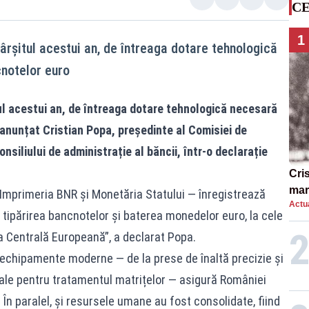
CE
1
ârșitul acestui an, de întreaga dotare tehnologică
cnotelor euro
ul acestui an, de întreaga dotare tehnologică necesară
 anunțat Cristian Popa, președinte al Comisiei de
siliului de administrație al băncii, într-o declarație
Cri
mar
 Imprimeria BNR și Monetăria Statului — înregistrează
Actua
„O 
 tipărirea bancnotelor și baterea monedelor euro, la cele
 Centrală Europeană”, a declarat Popa.
în echipamente moderne — de la prese de înaltă precizie și
ale pentru tratamentul matrițelor — asigură României
În paralel, și resursele umane au fost consolidate, fiind