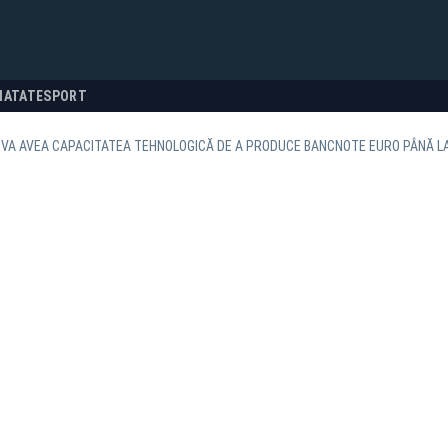
NATATE
SPORT
VA AVEA CAPACITATEA TEHNOLOGICĂ DE A PRODUCE BANCNOTE EURO PÂNĂ LA