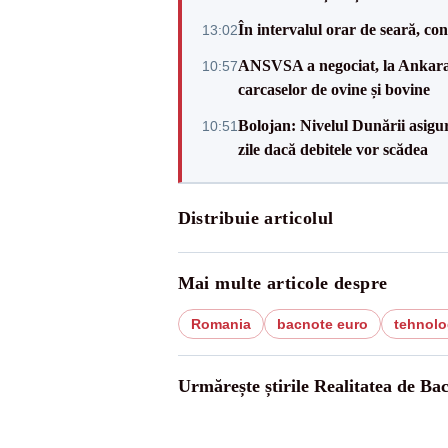
În intervalul orar de seară, c
13:02
ANSVSA a negociat, la Ankara, 
10:57
carcaselor de ovine și bovine
Bolojan: Nivelul Dunării asigur
10:51
zile dacă debitele vor scădea
Distribuie articolul
Mai multe articole despre
Romania
bacnote euro
tehnolog
Urmărește știrile Realitatea de Ba