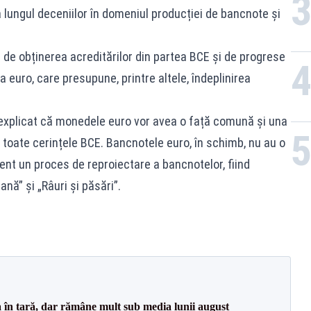
 lungul deceniilor în domeniul producției de bancnote și
 de obținerea acreditărilor din partea BCE și de progrese
 euro, care presupune, printre altele, îndeplinirea
 explicat că monedele euro vor avea o față comună și una
 toate cerințele BCE. Bancnotele euro, în schimb, nu au o
ent un proces de reproiectare a bancnotelor, fiind
nă” și „Râuri și păsări”.
a în țară, dar rămâne mult sub media lunii august