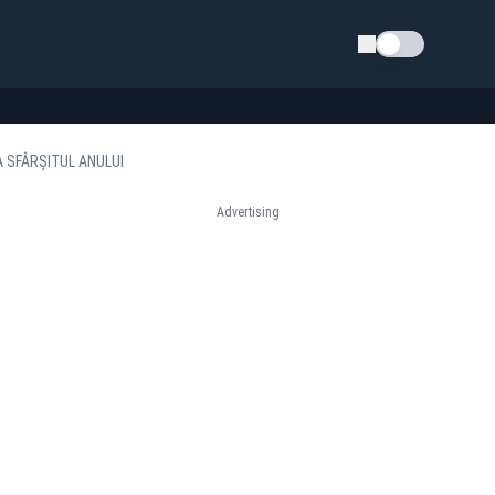
Schimba tema
 SFÂRȘITUL ANULUI
Advertising