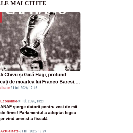
LE MAI CITITE
sti Chivu și Gică Hagi, profund
cați de moartea lui Franco Baresi:
litate
·
31 iul. 2026, 17:46
legendă a fotbalului mondial”
2
Economie
-
31 iul. 2026, 18:21
ANAF șterge datorii pentru zeci de mii
de firme! Parlamentul a adoptat legea
privind amnistia fiscală
Actualitate
-
31 iul. 2026, 18:29