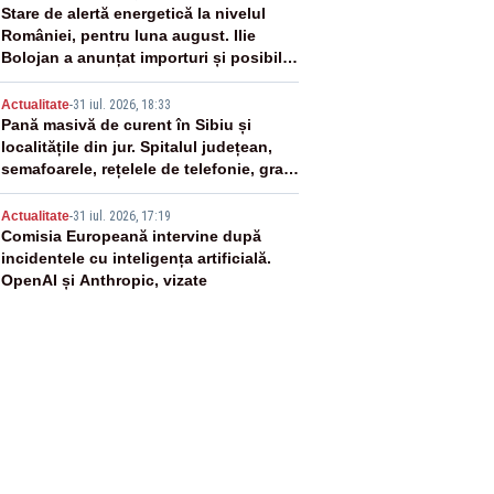
3
Stare de alertă energetică la nivelul
României, pentru luna august. Ilie
Bolojan a anunțat importuri și posibile
restricții – VIDEO
4
Actualitate
-
31 iul. 2026, 18:33
Pană masivă de curent în Sibiu și
localitățile din jur. Spitalul județean,
semafoarele, rețelele de telefonie, grav
afectate
5
Actualitate
-
31 iul. 2026, 17:19
Comisia Europeană intervine după
incidentele cu inteligența artificială.
OpenAI și Anthropic, vizate