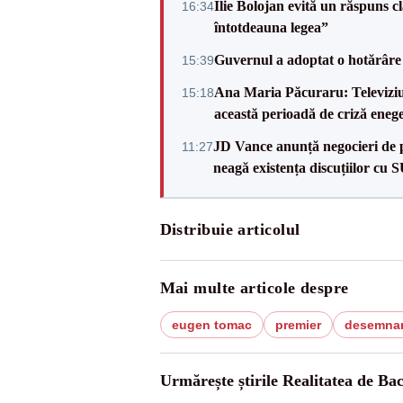
Ilie Bolojan evită un răspuns c
16:34
întotdeauna legea”
Guvernul a adoptat o hotărâre 
15:39
Ana Maria Păcuraru: Televiziune
15:18
această perioadă de criză enege
JD Vance anunță negocieri de pa
11:27
neagă existența discuțiilor cu 
Distribuie articolul
Mai multe articole despre
eugen tomac
premier
desemna
Urmărește știrile Realitatea de Ba