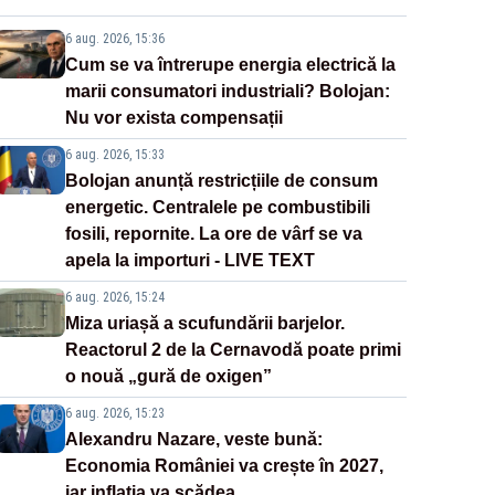
6 aug. 2026, 15:36
Cum se va întrerupe energia electrică la
marii consumatori industriali? Bolojan:
Nu vor exista compensații
6 aug. 2026, 15:33
Bolojan anunță restricțiile de consum
energetic. Centralele pe combustibili
fosili, repornite. La ore de vârf se va
apela la importuri - LIVE TEXT
6 aug. 2026, 15:24
Miza uriașă a scufundării barjelor.
Reactorul 2 de la Cernavodă poate primi
o nouă „gură de oxigen”
6 aug. 2026, 15:23
Alexandru Nazare, veste bună:
Economia României va crește în 2027,
iar inflația va scădea