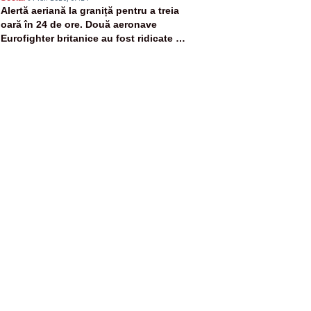
5
Alertă aeriană la graniță pentru a treia
oară în 24 de ore. Două aeronave
Eurofighter britanice au fost ridicate de
la sol