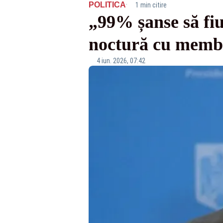
·
POLITICA
1 min citire
„99% șanse să fi
noctură cu membr
4 iun. 2026, 07:42