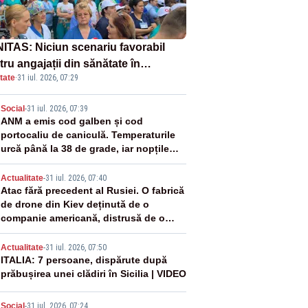
ITAS: Niciun scenariu favorabil
ru angajații din sănătate în
tate
·
31 iul. 2026, 07:29
ectul Legii salarizării
2
Social
-
31 iul. 2026, 07:39
ANM a emis cod galben și cod
portocaliu de caniculă. Temperaturile
urcă până la 38 de grade, iar nopțile
devin tropicale
3
Actualitate
-
31 iul. 2026, 07:40
Atac fără precedent al Rusiei. O fabrică
de drone din Kiev deținută de o
companie americană, distrusă de o
rachetă rusească
4
Actualitate
-
31 iul. 2026, 07:50
ITALIA: 7 persoane, dispărute după
prăbușirea unei clădiri în Sicilia | VIDEO
Social
-
31 iul. 2026, 07:24