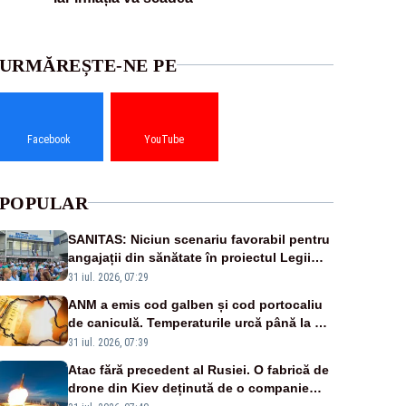
URMĂREȘTE-NE PE
Facebook
YouTube
POPULAR
SANITAS: Niciun scenariu favorabil pentru
angajații din sănătate în proiectul Legii
salarizării
31 iul. 2026, 07:29
ANM a emis cod galben și cod portocaliu
de caniculă. Temperaturile urcă până la 38
de grade, iar nopțile devin tropicale
31 iul. 2026, 07:39
Atac fără precedent al Rusiei. O fabrică de
drone din Kiev deținută de o companie
americană, distrusă de o rachetă rusească