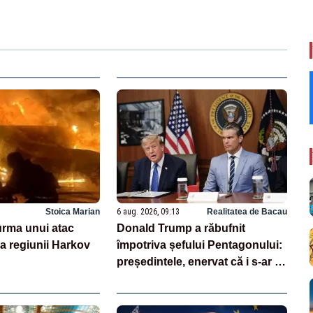
Stoica Marian
6 aug. 2026, 09:13
Realitatea de Bacau
 urma unui atac
Donald Trump a răbufnit
a regiunii Harkov
împotriva șefului Pentagonului:
președintele, enervat că i s-ar fi
ascuns penuria de rachete –
SURSE