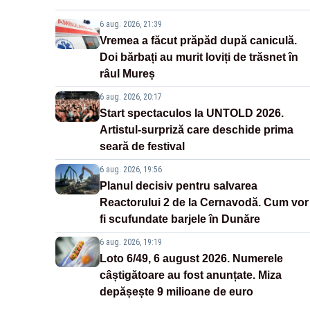
6 aug. 2026, 21:39
Vremea a făcut prăpăd după caniculă.
Doi bărbați au murit loviți de trăsnet în
râul Mureș
6 aug. 2026, 20:17
Start spectaculos la UNTOLD 2026.
Artistul-surpriză care deschide prima
seară de festival
6 aug. 2026, 19:56
Planul decisiv pentru salvarea
Reactorului 2 de la Cernavodă. Cum vor
fi scufundate barjele în Dunăre
6 aug. 2026, 19:19
Loto 6/49, 6 august 2026. Numerele
câștigătoare au fost anunțate. Miza
depășește 9 milioane de euro