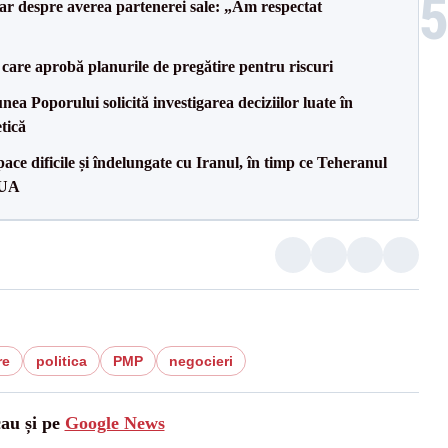
lar despre averea partenerei sale: „Am respectat
care aprobă planurile de pregătire pentru riscuri
a Poporului solicită investigarea deciziilor luate în
tică
ce dificile și îndelungate cu Iranul, în timp ce Teheranul
SUA
re
politica
PMP
negocieri
cau și pe
Google News