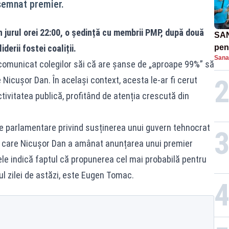
semnat premier.
n jurul orei 22:00, o ședință cu membrii PMP, după două
SAN
derii fostei coaliții.
pent
Sana
proi
comunicat colegilor săi că are șanse de „aproape 99%” să
Nicușor Dan. În același context, acesta le-ar fi cerut
tivitatea publică, profitând de atenția crescută din
ele parlamentare privind susținerea unui guvern tehnocrat
ru care Nicușor Dan a amânat anunțarea unui premier
le indică faptul că propunerea cel mai probabilă pentru
ul zilei de astăzi, este Eugen Tomac.