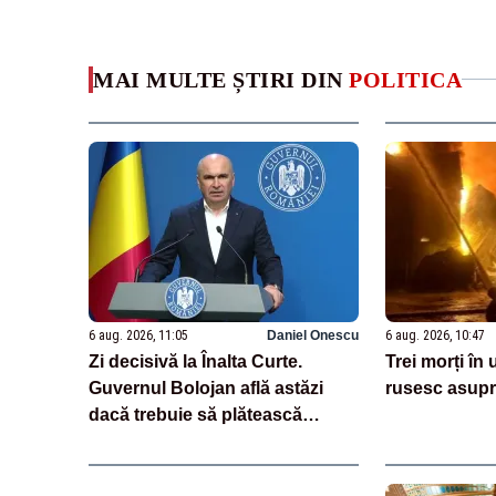
MAI MULTE ȘTIRI DIN
POLITICA
6 aug. 2026, 11:05
Daniel Onescu
6 aug. 2026, 10:47
Zi decisivă la Înalta Curte.
Trei morți în
Guvernul Bolojan află astăzi
rusesc asupr
dacă trebuie să plătească
aproape un miliard de euro
grefierilor