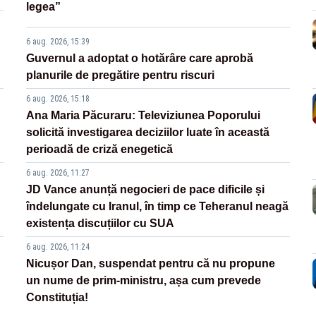
legea”
6 aug. 2026, 15:39
Guvernul a adoptat o hotărâre care aprobă
planurile de pregătire pentru riscuri
6 aug. 2026, 15:18
Ana Maria Păcuraru: Televiziunea Poporului
solicită investigarea deciziilor luate în această
perioadă de criză enegetică
6 aug. 2026, 11:27
JD Vance anunță negocieri de pace dificile și
îndelungate cu Iranul, în timp ce Teheranul neagă
existența discuțiilor cu SUA
6 aug. 2026, 11:24
Nicușor Dan, suspendat pentru că nu propune
un nume de prim-ministru, așa cum prevede
Constituția!