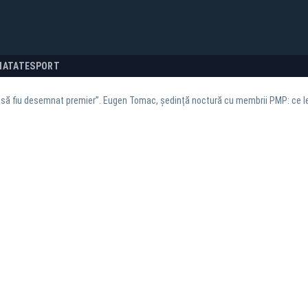
NATATE
SPORT
să fiu desemnat premier”. Eugen Tomac, ședință noctură cu membrii PMP: ce l