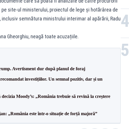
ocumente care să poată fi analizate de către procurorii
 pe site-ul ministerului, proiectul de lege și hotărârea de
inclusiv semnătura ministrului interimar al apărării, Radu
ana Gheorghiu, neagă toate acuzațiile.
Trump. Avertisment dur după planul de foraj
recomandat investițiilor. Un semnal pozitiv, dar și un
decizia Moody’s: „România trebuie să revină la creștere
an: „România este într-o situație de forță majoră”