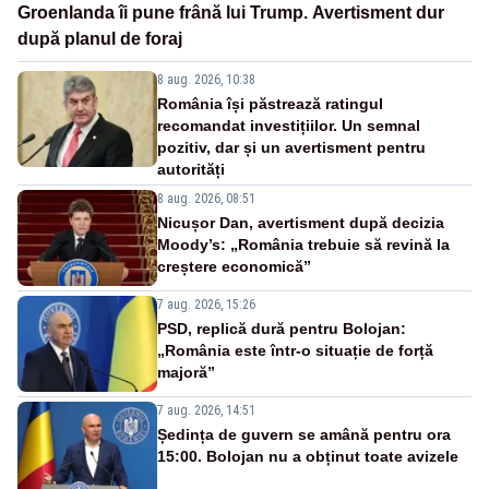
Groenlanda îi pune frână lui Trump. Avertisment dur
după planul de foraj
8 aug. 2026, 10:38
România își păstrează ratingul
recomandat investițiilor. Un semnal
pozitiv, dar și un avertisment pentru
autorități
8 aug. 2026, 08:51
Nicușor Dan, avertisment după decizia
Moody’s: „România trebuie să revină la
creștere economică”
7 aug. 2026, 15:26
PSD, replică dură pentru Bolojan:
„România este într-o situație de forță
majoră”
7 aug. 2026, 14:51
Ședința de guvern se amână pentru ora
15:00. Bolojan nu a obținut toate avizele