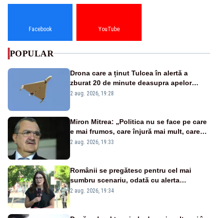
Facebook
YouTube
POPULAR
Drona care a ținut Tulcea în alertă a
zburat 20 de minute deasupra apelor
României. Au fost ridicate două F-16
2 aug. 2026, 19:28
Miron Mitrea: „Politica nu se face pe care
e mai frumos, care înjură mai mult, care
țipă mai tare, ci pe proiecte”
2 aug. 2026, 19:33
Românii se pregătesc pentru cel mai
sumbru scenariu, odată cu alerta
energetică
2 aug. 2026, 19:34