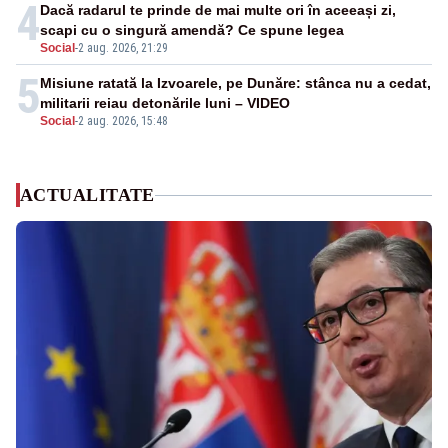
4
Dacă radarul te prinde de mai multe ori în aceeași zi,
scapi cu o singură amendă? Ce spune legea
Social
-
2 aug. 2026, 21:29
5
Misiune ratată la Izvoarele, pe Dunăre: stânca nu a cedat,
militarii reiau detonările luni – VIDEO
Social
-
2 aug. 2026, 15:48
ACTUALITATE