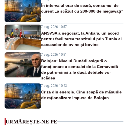
În intervalul orar de seară, consumul de
curent „a scăzut cu 200-300 de megawați”
7 aug. 2026, 10:57
ANSVSA a negociat, la Ankara, un acord
pentru facilitarea tranzitului prin Turcia al
carcaselor de ovine și bovine
7 aug. 2026, 10:51
Bolojan: Nivelul Dunării asigură o
funcționare a centralei de la Cernavodă
de patru-cinci zile dacă debitele vor
scădea
7 aug. 2026, 10:43
Criza din energie. Cine scapă de măsurile
de raționalizare impuse de Bolojan
URMĂREȘTE-NE PE