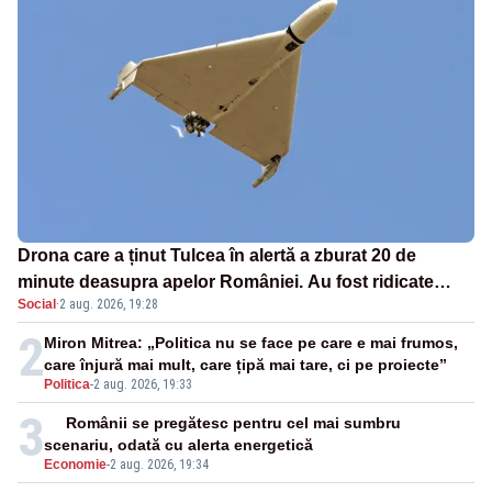
Drona care a ținut Tulcea în alertă a zburat 20 de
minute deasupra apelor României. Au fost ridicate
Social
·
2 aug. 2026, 19:28
două F-16
2
Miron Mitrea: „Politica nu se face pe care e mai frumos,
care înjură mai mult, care țipă mai tare, ci pe proiecte”
Politica
-
2 aug. 2026, 19:33
3
Românii se pregătesc pentru cel mai sumbru
scenariu, odată cu alerta energetică
Economie
-
2 aug. 2026, 19:34