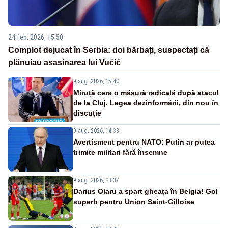
24 feb. 2026, 15:50
Complot dejucat în Serbia: doi bărbați, suspectați că
plănuiau asasinarea lui Vučić
9 aug. 2026, 15:40
Miruță cere o măsură radicală după atacul
de la Cluj. Legea dezinformării, din nou în
discuție
9 aug. 2026, 14:38
Avertisment pentru NATO: Putin ar putea
trimite militari fără însemne
9 aug. 2026, 13:37
Darius Olaru a spart gheața în Belgia! Gol
superb pentru Union Saint-Gilloise