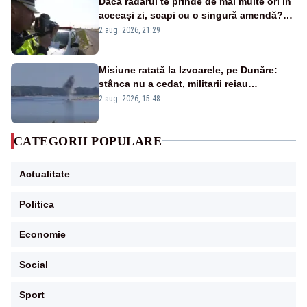
Dacă radarul te prinde de mai multe ori în
aceeași zi, scapi cu o singură amendă?
Ce spune legea
2 aug. 2026, 21:29
Misiune ratată la Izvoarele, pe Dunăre:
stânca nu a cedat, militarii reiau
detonările luni – VIDEO
2 aug. 2026, 15:48
CATEGORII POPULARE
Actualitate
Politica
Economie
Social
Sport