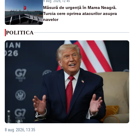
9 aug. 2026, 12:45
Măsură de urgență în Marea Neagră.
Turcia cere oprirea atacurilor asupra
navelor
POLITICA
8 aug. 2026, 13:35