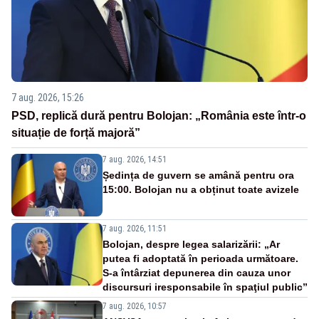
7 aug. 2026, 15:26
PSD, replică dură pentru Bolojan: „România este într-o
situație de forță majoră”
7 aug. 2026, 14:51
Ședința de guvern se amână pentru ora
15:00. Bolojan nu a obținut toate avizele
7 aug. 2026, 11:51
Bolojan, despre legea salarizării: „Ar
putea fi adoptată în perioada următoare.
S-a întârziat depunerea din cauza unor
discursuri iresponsabile în spaţiul public”
7 aug. 2026, 10:57