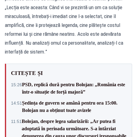
„Lecția este aceasta: Când vi se prezintă un om ca soluție
miraculoasă, întrebați-i imediat cine l-a selectat, cine îl
amplifică, cine îi protejează legenda, cine plătește costul
reformei lui și cine rămâne neatins. Acolo este adevărata
influență. Nu analizați omul ca personalitate, analizați-l ca
interfață de sistem.”
CITEȘTE ȘI
PSD, replică dură pentru Bolojan: „România este
15:26
într-o situație de forță majoră”
Ședința de guvern se amână pentru ora 15:00.
14:51
Bolojan nu a obținut toate avizele
Bolojan, despre legea salarizării: „Ar putea fi
11:51
adoptată în perioada următoare. S-a întârziat
depunerea din cauza unor discursuri iresponsabile