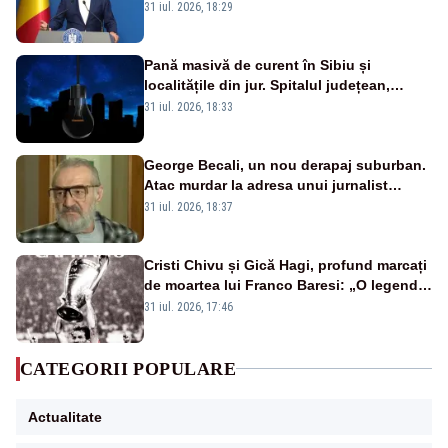
a anunțat importuri și posibile restricții –
31 iul. 2026, 18:29
VIDEO
Pană masivă de curent în Sibiu și
localitățile din jur. Spitalul județean,
semafoarele, rețelele de telefonie, grav
31 iul. 2026, 18:33
afectate
George Becali, un nou derapaj suburban.
Atac murdar la adresa unui jurnalist
sportiv – AUDIO
31 iul. 2026, 18:37
Cristi Chivu și Gică Hagi, profund marcați
de moartea lui Franco Baresi: „O legendă
a fotbalului mondial”
31 iul. 2026, 17:46
CATEGORII POPULARE
Actualitate