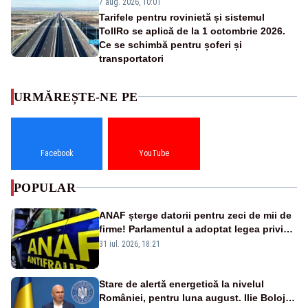
7 aug. 2026, 10:01
Tarifele pentru rovinietă și sistemul
TollRo se aplică de la 1 octombrie 2026.
Ce se schimbă pentru șoferi și
transportatori
URMĂREȘTE-NE PE
Facebook
YouTube
POPULAR
ANAF șterge datorii pentru zeci de mii de
firme! Parlamentul a adoptat legea privind
amnistia fiscală
31 iul. 2026, 18:21
Stare de alertă energetică la nivelul
României, pentru luna august. Ilie Bolojan