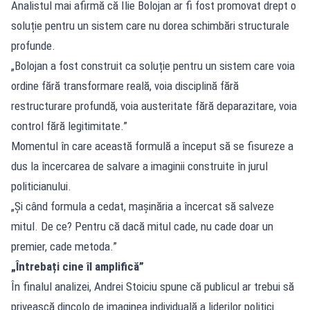
Analistul mai afirmă că Ilie Bolojan ar fi fost promovat drept o
soluție pentru un sistem care nu dorea schimbări structurale
profunde.
„Bolojan a fost construit ca soluție pentru un sistem care voia
ordine fără transformare reală, voia disciplină fără
restructurare profundă, voia austeritate fără deparazitare, voia
control fără legitimitate.”
Momentul în care această formulă a început să se fisureze a
dus la încercarea de salvare a imaginii construite în jurul
politicianului.
„Și când formula a cedat, mașinăria a încercat să salveze
mitul. De ce? Pentru că dacă mitul cade, nu cade doar un
premier, cade metoda.”
„Întrebați cine îl amplifică”
În finalul analizei, Andrei Stoiciu spune că publicul ar trebui să
privească dincolo de imaginea individuală a liderilor politici.