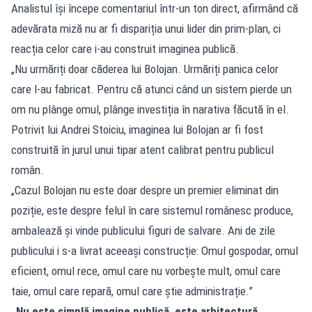
Analistul își începe comentariul într-un ton direct, afirmând că
adevărata miză nu ar fi dispariția unui lider din prim-plan, ci
reacția celor care i-au construit imaginea publică.
„Nu urmăriți doar căderea lui Bolojan. Urmăriți panica celor
care l-au fabricat. Pentru că atunci când un sistem pierde un
om nu plânge omul, plânge investiția în narativa făcută în el.
Potrivit lui Andrei Stoiciu, imaginea lui Bolojan ar fi fost
construită în jurul unui tipar atent calibrat pentru publicul
român.
„Cazul Bolojan nu este doar despre un premier eliminat din
poziție, este despre felul în care sistemul românesc produce,
ambalează și vinde publicului figuri de salvare. Ani de zile
publicului i s-a livrat aceeași construcție: Omul gospodar, omul
eficient, omul rece, omul care nu vorbește mult, omul care
taie, omul care repară, omul care știe administrație.”
„Nu este simplă imagine publică, este arhitectură