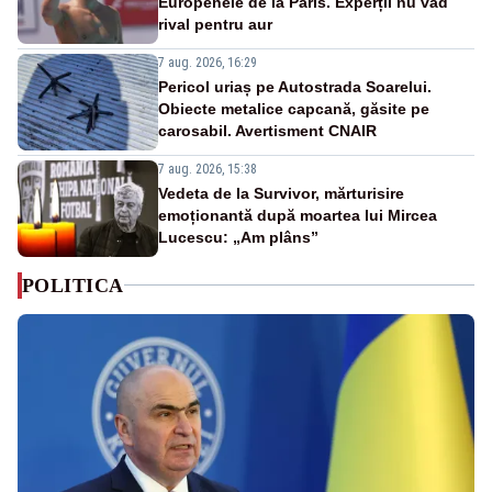
Europenele de la Paris. Experții nu văd
rival pentru aur
7 aug. 2026, 16:29
Pericol uriaș pe Autostrada Soarelui.
Obiecte metalice capcană, găsite pe
carosabil. Avertisment CNAIR
7 aug. 2026, 15:38
Vedeta de la Survivor, mărturisire
emoționantă după moartea lui Mircea
Lucescu: „Am plâns”
POLITICA