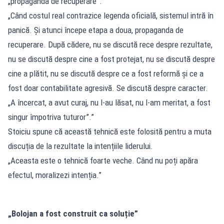
„propaganda de recuperare”.
„Când costul real contrazice legenda oficială, sistemul intră în
panică. Și atunci începe etapa a doua, propaganda de
recuperare. După cădere, nu se discută rece despre rezultate,
nu se discută despre cine a fost protejat, nu se discută despre
cine a plătit, nu se discută despre ce a fost reformă și ce a
fost doar contabilitate agresivă. Se discută despre caracter.
„A încercat, a avut curaj, nu l-au lăsat, nu l-am meritat, a fost
singur împotriva tuturor”.”
Stoiciu spune că această tehnică este folosită pentru a muta
discuția de la rezultate la intențiile liderului.
„Aceasta este o tehnică foarte veche. Când nu poți apăra
efectul, moralizezi intenția.”
„Bolojan a fost construit ca soluție”