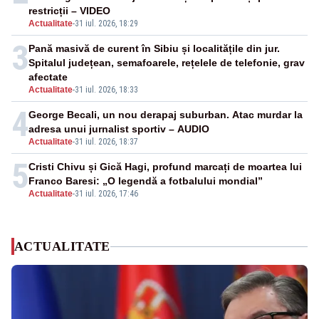
restricții – VIDEO
Actualitate
-
31 iul. 2026, 18:29
3
Pană masivă de curent în Sibiu și localitățile din jur.
Spitalul județean, semafoarele, rețelele de telefonie, grav
afectate
Actualitate
-
31 iul. 2026, 18:33
4
George Becali, un nou derapaj suburban. Atac murdar la
adresa unui jurnalist sportiv – AUDIO
Actualitate
-
31 iul. 2026, 18:37
5
Cristi Chivu și Gică Hagi, profund marcați de moartea lui
Franco Baresi: „O legendă a fotbalului mondial”
Actualitate
-
31 iul. 2026, 17:46
ACTUALITATE