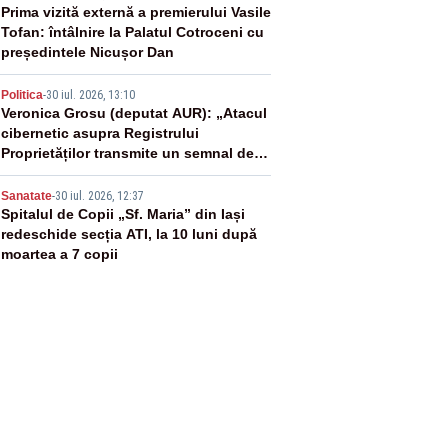
3
Prima vizită externă a premierului Vasile
Tofan: întâlnire la Palatul Cotroceni cu
președintele Nicușor Dan
4
Politica
-
30 iul. 2026, 13:10
Veronica Grosu (deputat AUR): „Atacul
cibernetic asupra Registrului
Proprietăților transmite un semnal de
neîncredere investitorilor”
5
Sanatate
-
30 iul. 2026, 12:37
Spitalul de Copii „Sf. Maria” din Iași
redeschide secția ATI, la 10 luni după
moartea a 7 copii