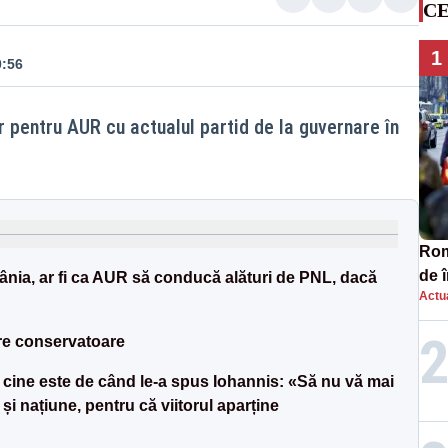
CE
1
0:56
r pentru AUR cu actualul partid de la guvernare în
Româ
de 
nia, ar fi ca AUR să conducă alături de PNL, dacă
Actua
comp
SO
re conservatoare
cine este de când le-a spus Iohannis: «Să nu vă mai
și națiune, pentru că viitorul aparține