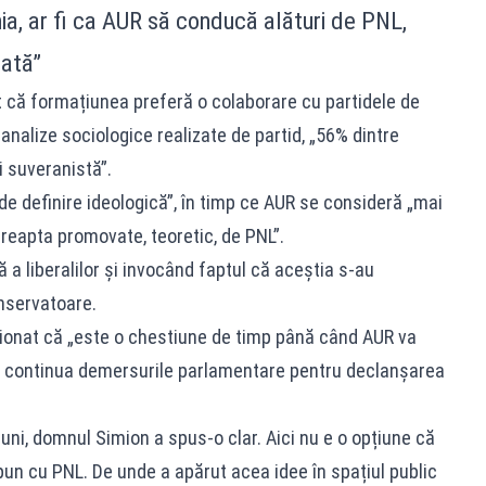
ia, ar fi ca AUR să conducă alături de PNL,
dată”
 că formațiunea preferă o colaborare cu partidele de
analize sociologice realizate de partid, „56% dintre
 suveranistă”.
de definire ideologică”, în timp ce AUR se consideră „mai
eapta promovate, teoretic, de PNL”.
 a liberalilor și invocând faptul că aceștia s-au
onservatoare.
ionat că „este o chestiune de timp până când AUR va
 va continua demersurile parlamentare pentru declanșarea
țiuni, domnul Simion a spus-o clar. Aici nu e o opțiune că
spun cu PNL. De unde a apărut acea idee în spațiul public