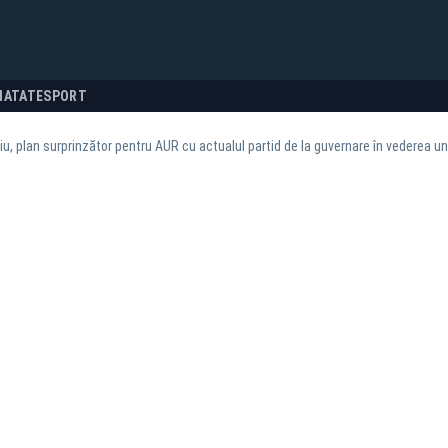
NATATE
SPORT
, plan surprinzător pentru AUR cu actualul partid de la guvernare în vederea une