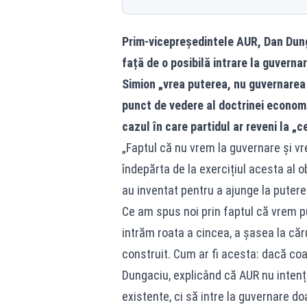
Prim-vicepreședintele AUR,
Dan Dun
față de o posibilă intrare la guvern
Simion „vrea puterea, nu guvernarea c
punct de vedere al doctrinei economic
cazul în care partidul ar reveni la „c
„Faptul că nu vrem la guvernare și v
îndepărta de la exercițiul acesta al ob
au inventat pentru a ajunge la putere
Ce am spus noi prin faptul că vrem p
intrăm roata a cincea, a șasea la căr
construit. Cum ar fi acesta: dacă coal
Dungaciu, explicând că AUR nu inten
existente, ci să intre la guvernare do