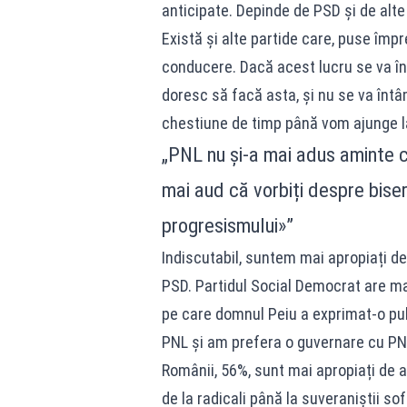
anticipate. Depinde de PSD și de alte
Există și alte partide care, puse împr
conducere. Dacă acest lucru se va în
doresc să facă asta, și nu se va întâ
chestiune de timp până vom ajunge l
„PNL nu și-a mai adus aminte c
mai aud că vorbiți despre biseri
progresismului»”
Indiscutabil, suntem mai apropiați d
PSD. Partidul Social Democrat are ma
pe care domnul Peiu a exprimat-o pub
PNL și am prefera o guvernare cu PN
Românii, 56%, sunt mai apropiați de 
de la radicali până la suveraniștii so