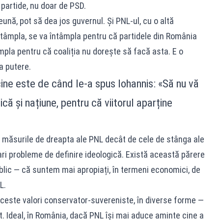
 partide, nu doar de PSD.
eună, pot să dea jos guvernul. Și PNL-ul, cu o altă
tâmpla, se va întâmpla pentru că partidele din România
mpla pentru că coaliția nu dorește să facă asta. E o
a putere.
ine este de când le-a spus Iohannis: «Să nu vă
că și națiune, pentru că viitorul aparține
e măsurile de dreapta ale PNL decât de cele de stânga ale
ri probleme de definire ideologică. Există această părere
lic — că suntem mai apropiați, în termeni economici, de
L.
aceste valori conservator-suvereniste, în diverse forme —
ft. Ideal, în România, dacă PNL își mai aduce aminte cine a