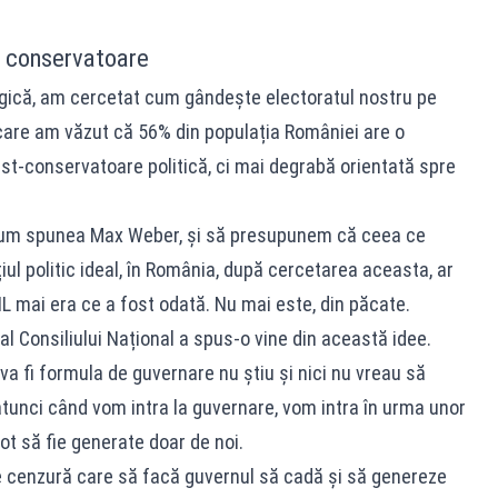
e conservatoare
ogică, am cercetat cum gândește electoratul nostru pe
 care am văzut că 56% din populația României are o
t-conservatoare politică, ci mai degrabă orientată spre
 cum spunea Max Weber, și să presupunem că ceea ce
țiul politic ideal, în România, după cercetarea aceasta, ar
L mai era ce a fost odată. Nu mai este, din păcate.
l Consiliului Național a spus-o vine din această idee.
 va fi formula de guvernare nu știu și nici nu vreau să
tunci când vom intra la guvernare, vom intra în urma unor
ot să fie generate doar de noi.
cenzură care să facă guvernul să cadă și să genereze