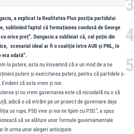
gaciu
, a explicat la Realitatea Plus poziția partidului
are, subliniind faptul că formațiunea condusă de George
u orice preț”. Dungaciu a subliniat că, cel puțin din
e, scenariul ideal ar fi o coaliție între AUR și PNL, în
e era odată”.
rem la putere, asta nu înseamnă că e un mod de a ne
ținerii puterii și exercitarea puterii, pentru că partidele s-
. Evident că asta vrem și noi.
uterea și nu vrem guvernarea este că niciodată nu o să
uță, adică o să intrăm pe un proiect de guvernare deja
iția se rupe, PSD vine și noi ne lipim cu PSD.”, a spus
ționează să se alăture unor formule guvernamentale
ar în urma unor alegeri anticipate.