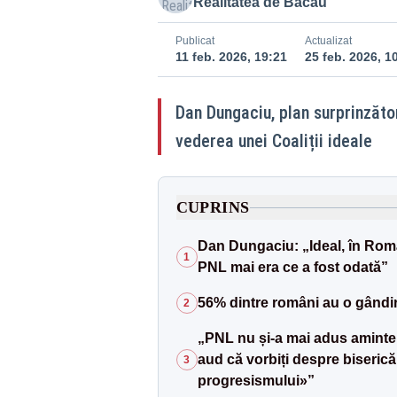
Realitatea de Bacau
Publicat
Actualizat
11 feb. 2026, 19:21
25 feb. 2026, 1
Dan Dungaciu, plan surprinzăto
vederea unei Coaliții ideale
CUPRINS
Dan Dungaciu: „Ideal, în Româ
1
PNL mai era ce a fost odată”
56% dintre români au o gândi
2
„PNL nu și-a mai adus aminte 
aud că vorbiți despre biserică 
3
progresismului»”