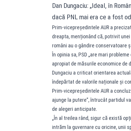
Dan Dungaciu: „Ideal, în Român
dacă PNL mai era ce a fost o
Prim-vicepreședintele AUR a precizat
dreapta, menționând că, potrivit unei 
români au o gândire conservatoare și
În opinia sa, PSD „are mari probleme 
apropiat de măsurile economice de dr
Dungaciu a criticat orientarea actuală
îndepărtat de valorile naționale și c
Prim-vicepreședintele AUR a concluz
ajunge la putere”, întrucât partidul
de alegeri anticipate.
„În al treilea rând, sigur că există op
intrăm la guvernare cu oricine, unii 