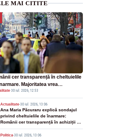
LE MAI CITITE
nii cer transparență în cheltuielile
înarmare. Majoritatea vrea
litate
·
30 iul. 2026, 12:53
etiție reală și industrie locală –
NDAJ
2
Actualitate
-
30 iul. 2026, 13:06
Ana Maria Păcuraru explică sondajul
privind cheltuielile de înarmare:
Românii cer transparență în achiziții și
un echilibru între partenerii externi
Politica
-
30 iul. 2026, 13:06