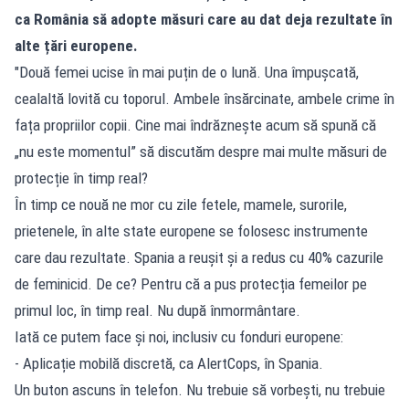
ca România să adopte măsuri care au dat deja rezultate în
alte țări europene.
"Două femei ucise în mai puțin de o lună. Una împușcată,
cealaltă lovită cu toporul. Ambele însărcinate, ambele crime în
fața propriilor copii. Cine mai îndrăznește acum să spună că
„nu este momentul” să discutăm despre mai multe măsuri de
protecție în timp real?
În timp ce nouă ne mor cu zile fetele, mamele, surorile,
prietenele, în alte state europene se folosesc instrumente
care dau rezultate. Spania a reușit și a redus cu 40% cazurile
de feminicid. De ce? Pentru că a pus protecția femeilor pe
primul loc, în timp real. Nu după înmormântare.
Iată ce putem face și noi, inclusiv cu fonduri europene:
- Aplicație mobilă discretă, ca AlertCops, în Spania.
Un buton ascuns în telefon. Nu trebuie să vorbești, nu trebuie