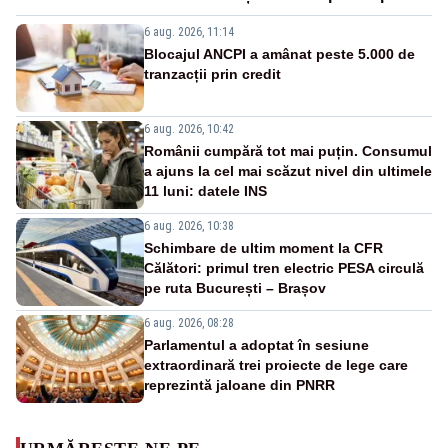
6 aug. 2026, 11:14
Blocajul ANCPI a amânat peste 5.000 de
tranzacții prin credit
6 aug. 2026, 10:42
Românii cumpără tot mai puțin. Consumul
a ajuns la cel mai scăzut nivel din ultimele
11 luni: datele INS
6 aug. 2026, 10:38
Schimbare de ultim moment la CFR
Călători: primul tren electric PESA circulă
pe ruta București – Brașov
6 aug. 2026, 08:28
Parlamentul a adoptat în sesiune
extraordinară trei proiecte de lege care
reprezintă jaloane din PNRR