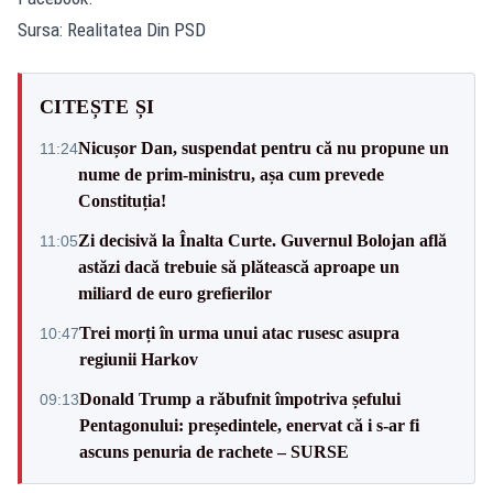
Sursa: Realitatea Din PSD
CITEȘTE ȘI
Nicușor Dan, suspendat pentru că nu propune un
11:24
nume de prim-ministru, așa cum prevede
Constituția!
Zi decisivă la Înalta Curte. Guvernul Bolojan află
11:05
astăzi dacă trebuie să plătească aproape un
miliard de euro grefierilor
Trei morți în urma unui atac rusesc asupra
10:47
regiunii Harkov
Donald Trump a răbufnit împotriva șefului
09:13
Pentagonului: președintele, enervat că i s-ar fi
ascuns penuria de rachete – SURSE