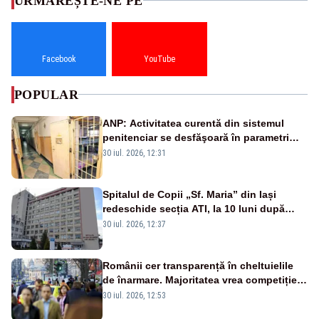
URMĂREȘTE-NE PE
Facebook
YouTube
POPULAR
ANP: Activitatea curentă din sistemul
penitenciar se desfăşoară în parametri
normali
30 iul. 2026, 12:31
Spitalul de Copii „Sf. Maria” din Iași
redeschide secția ATI, la 10 luni după
moartea a 7 copii
30 iul. 2026, 12:37
Românii cer transparență în cheltuielile
de înarmare. Majoritatea vrea competiție
reală și industrie locală – SONDAJ
30 iul. 2026, 12:53