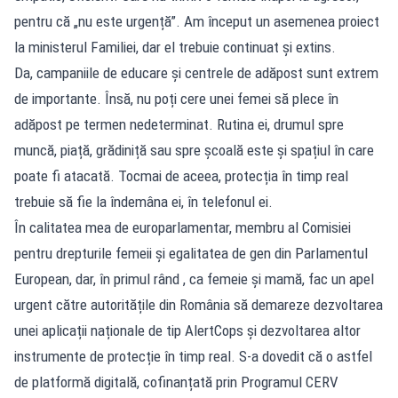
pentru că „nu este urgență”. Am început un asemenea proiect
la ministerul Familiei, dar el trebuie continuat și extins.
Da, campaniile de educare și centrele de adăpost sunt extrem
de importante. Însă, nu poți cere unei femei să plece în
adăpost pe termen nedeterminat. Rutina ei, drumul spre
muncă, piață, grădiniță sau spre școală este și spațiul în care
poate fi atacată. Tocmai de aceea, protecția în timp real
trebuie să fie la îndemâna ei, în telefonul ei.
În calitatea mea de europarlamentar, membru al Comisiei
pentru drepturile femeii și egalitatea de gen din Parlamentul
European, dar, în primul rând , ca femeie și mamă, fac un apel
urgent către autoritățile din România să demareze dezvoltarea
unei aplicații naționale de tip AlertCops și dezvoltarea altor
instrumente de protecție în timp real. S-a dovedit că o astfel
de platformă digitală, cofinanțată prin Programul CERV