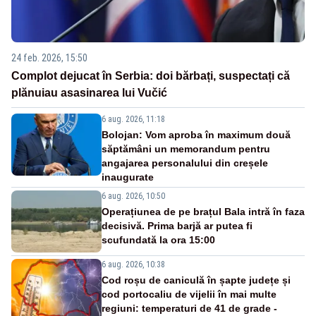
24 feb. 2026, 15:50
Complot dejucat în Serbia: doi bărbați, suspectați că
plănuiau asasinarea lui Vučić
6 aug. 2026, 11:18
Bolojan: Vom aproba în maximum două
săptămâni un memorandum pentru
angajarea personalului din creșele
inaugurate
6 aug. 2026, 10:50
Operațiunea de pe brațul Bala intră în faza
decisivă. Prima barjă ar putea fi
scufundată la ora 15:00
6 aug. 2026, 10:38
Cod roșu de caniculă în șapte județe și
cod portocaliu de vijelii în mai multe
regiuni: temperaturi de 41 de grade -