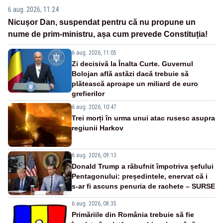
6 aug. 2026, 11:24
Nicușor Dan, suspendat pentru că nu propune un
nume de prim-ministru, așa cum prevede Constituția!
6 aug. 2026, 11:05
Zi decisivă la Înalta Curte. Guvernul
Bolojan află astăzi dacă trebuie să
plătească aproape un miliard de euro
grefierilor
6 aug. 2026, 10:47
Trei morți în urma unui atac rusesc asupra
regiunii Harkov
6 aug. 2026, 09:13
Donald Trump a răbufnit împotriva șefului
Pentagonului: președintele, enervat că i
s-ar fi ascuns penuria de rachete – SURSE
6 aug. 2026, 08:35
Primăriile din România trebuie să fie