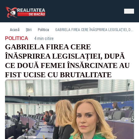
Acasă
Știri
Politica
GABRIELA FIREA CERE ÎNĂSPRIREA LEGISLAȚIEI, DUPĂ CE DOUĂ FEMEI ÎNSĂRCINATE AU FIST UCISE CU BRUTALITATE
·
POLITICA
4 min citire
GABRIELA FIREA CERE
ÎNĂSPRIREA LEGISLAȚIEI, DUPĂ
CE DOUĂ FEMEI ÎNSĂRCINATE AU
FIST UCISE CU BRUTALITATE