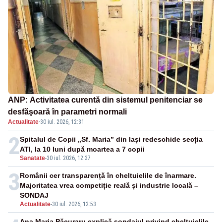
ANP: Activitatea curentă din sistemul penitenciar se
desfăşoară în parametri normali
Actualitate
·
30 iul. 2026, 12:31
2
Spitalul de Copii „Sf. Maria” din Iași redeschide secția
ATI, la 10 luni după moartea a 7 copii
Sanatate
-
30 iul. 2026, 12:37
3
Românii cer transparență în cheltuielile de înarmare.
Majoritatea vrea competiție reală și industrie locală –
SONDAJ
Actualitate
-
30 iul. 2026, 12:53
Ana Maria Păcuraru explică sondajul privind cheltuielile