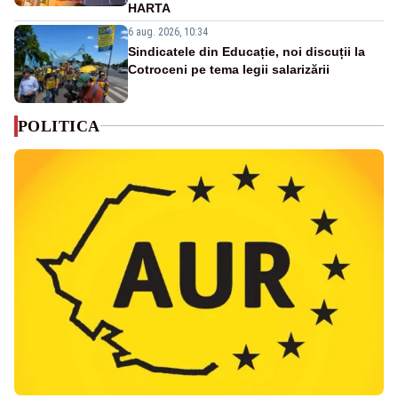
HARTA
6 aug. 2026, 10:34
Sindicatele din Educație, noi discuții la
Cotroceni pe tema legii salarizării
POLITICA