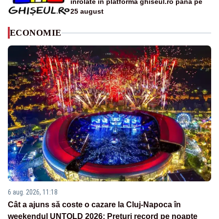
înrolate în platforma ghiseul.ro până pe
25 august
ECONOMIE
6 aug. 2026, 11:18
Cât a ajuns să coste o cazare la Cluj-Napoca în
weekendul UNTOLD 2026: Prețuri record pe noapte