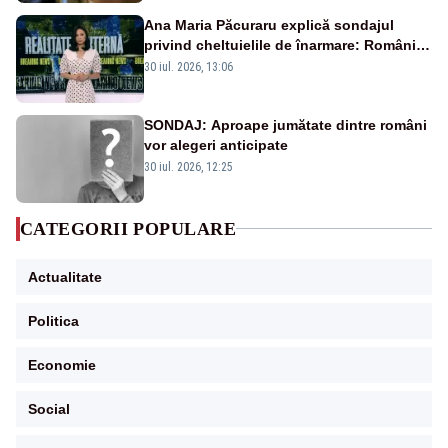
Ana Maria Păcuraru explică sondajul
privind cheltuielile de înarmare: Românii
cer transparență în achiziții și un echilibru
30 iul. 2026, 13:06
între partenerii externi
SONDAJ: Aproape jumătate dintre români
vor alegeri anticipate
30 iul. 2026, 12:25
CATEGORII POPULARE
Actualitate
Politica
Economie
Social