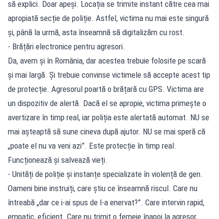
să explici. Doar apeși. Locația se trimite instant către cea mai
apropiată secție de poliție. Astfel, victima nu mai este singură
și, până la urmă, asta înseamnă să digitalizăm cu rost.
- Brățări electronice pentru agresori.
Da, avem și în România, dar acestea trebuie folosite pe scară
și mai largă. Și trebuie convinse victimele să accepte acest tip
de protecție. Agresorul poartă o brățară cu GPS. Victima are
un dispozitiv de alertă. Dacă el se apropie, victima primește o
avertizare în timp real, iar poliția este alertată automat. NU se
mai așteaptă să sune cineva după ajutor. NU se mai speră că
„poate el nu va veni azi”. Este protecție în timp real.
Funcționează și salvează vieți.
- Unități de poliție și instanțe specializate în violență de gen.
Oameni bine instruiți, care știu ce înseamnă riscul. Care nu
întreabă „dar ce i-ai spus de l-a enervat?”. Care intervin rapid,
empatic, eficient. Care nu trimit o femeie înapoi la agresor,