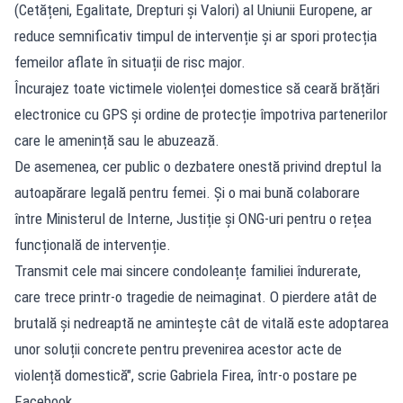
(Cetățeni, Egalitate, Drepturi și Valori) al Uniunii Europene, ar
reduce semnificativ timpul de intervenție și ar spori protecția
femeilor aflate în situații de risc major.
Încurajez toate victimele violenței domestice să ceară brățări
electronice cu GPS și ordine de protecție împotriva partenerilor
care le amenință sau le abuzează.
De asemenea, cer public o dezbatere onestă privind dreptul la
autoapărare legală pentru femei. Și o mai bună colaborare
între Ministerul de Interne, Justiție și ONG-uri pentru o rețea
funcțională de intervenție.
Transmit cele mai sincere condoleanțe familiei îndurerate,
care trece printr-o tragedie de neimaginat. O pierdere atât de
brutală și nedreaptă ne amintește cât de vitală este adoptarea
unor soluții concrete pentru prevenirea acestor acte de
violență domestică", scrie Gabriela Firea, într-o postare pe
Facebook.