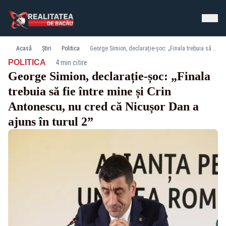
Acasă
Știri
Politica
George Simion, declarație-șoc: „Finala trebuia să fie între mine și Crin Antonescu, nu cred că Nicușor Dan a ajuns în turul 2”
·
POLITICA
4 min citire
George Simion, declarație-șoc: „Finala
trebuia să fie între mine și Crin
Antonescu, nu cred că Nicușor Dan a
ajuns în turul 2”