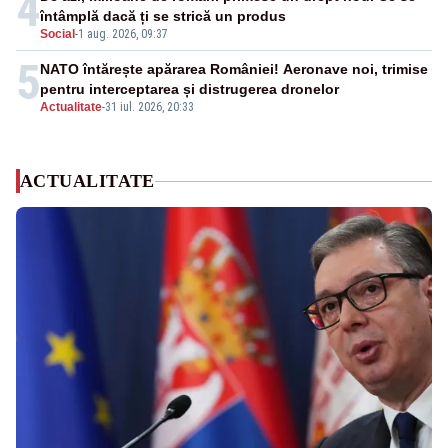
4
întâmplă dacă ți se strică un produs
Social
-
1 aug. 2026, 09:37
5
NATO întărește apărarea României! Aeronave noi, trimise
pentru interceptarea și distrugerea dronelor
Actualitate
-
31 iul. 2026, 20:33
ACTUALITATE