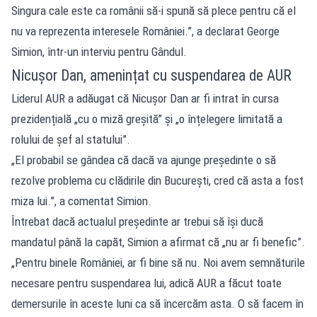
Singura cale este ca românii să-i spună să plece pentru că el
nu va reprezenta interesele României.”, a declarat George
Simion, într-un interviu pentru Gândul.
Nicușor Dan, amenințat cu suspendarea de AUR
Liderul AUR a adăugat că Nicușor Dan ar fi intrat în cursa
prezidențială „cu o miză greșită” și „o înțelegere limitată a
rolului de șef al statului”.
„El probabil se gândea că dacă va ajunge președinte o să
rezolve problema cu clădirile din București, cred că asta a fost
miza lui.”, a comentat Simion.
Întrebat dacă actualul președinte ar trebui să își ducă
mandatul până la capăt, Simion a afirmat că „nu ar fi benefic”.
„Pentru binele României, ar fi bine să nu. Noi avem semnăturile
necesare pentru suspendarea lui, adică AUR a făcut toate
demersurile în aceste luni ca să încercăm asta. O să facem în