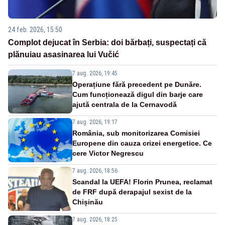
24 feb. 2026, 15:50
Complot dejucat în Serbia: doi bărbați, suspectați că
plănuiau asasinarea lui Vučić
7 aug. 2026, 19:45
Operațiune fără precedent pe Dunăre.
Cum funcționează digul din barje care
ajută centrala de la Cernavodă
7 aug. 2026, 19:17
România, sub monitorizarea Comisiei
Europene din cauza crizei energetice. Ce
cere Victor Negrescu
7 aug. 2026, 18:56
Scandal la UEFA! Florin Prunea, reclamat
de FRF după derapajul sexist de la
Chișinău
7 aug. 2026, 18:25