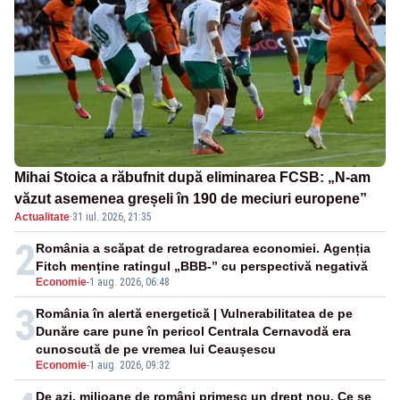
Mihai Stoica a răbufnit după eliminarea FCSB: „N-am
văzut asemenea greșeli în 190 de meciuri europene”
Actualitate
·
31 iul. 2026, 21:35
2
România a scăpat de retrogradarea economiei. Agenția
Fitch menține ratingul „BBB-” cu perspectivă negativă
Economie
-
1 aug. 2026, 06:48
3
România în alertă energetică | Vulnerabilitatea de pe
Dunăre care pune în pericol Centrala Cernavodă era
cunoscută de pe vremea lui Ceaușescu
Economie
-
1 aug. 2026, 09:32
De azi, milioane de români primesc un drept nou. Ce se