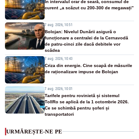
În intervalul orar de seară, consumul de
curent „a scăzut cu 200-300 de megawați”
7 aug. 2026, 10:51
Bolojan: Nivelul Dunării asigură o
funcționare a centralei de la Cernavodă
de patru-cinci zile dacă debitele vor
scădea
7 aug. 2026, 10:43
Criza din energie. Cine scapă de măsurile
de raționalizare impuse de Bolojan
7 aug. 2026, 10:01
Tarifele pentru rovinietă și sistemul
TollRo se aplică de la 1 octombrie 2026.
Ce se schimbă pentru șoferi și
transportatori
URMĂREȘTE-NE PE