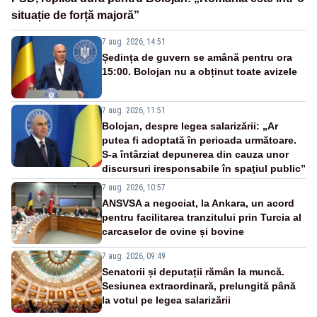
situație de forță majoră”
7 aug. 2026, 14:51
Ședința de guvern se amână pentru ora
15:00. Bolojan nu a obținut toate avizele
7 aug. 2026, 11:51
Bolojan, despre legea salarizării: „Ar
putea fi adoptată în perioada următoare.
S-a întârziat depunerea din cauza unor
discursuri iresponsabile în spaţiul public”
7 aug. 2026, 10:57
ANSVSA a negociat, la Ankara, un acord
pentru facilitarea tranzitului prin Turcia al
carcaselor de ovine și bovine
7 aug. 2026, 09:49
Senatorii și deputații rămân la muncă.
Sesiunea extraordinară, prelungită până
la votul pe legea salarizării