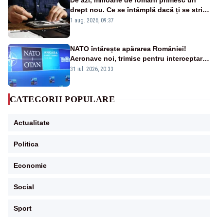
drept nou. Ce se întâmplă dacă ți se strică
un produs
1 aug. 2026, 09:37
NATO întărește apărarea României!
Aeronave noi, trimise pentru interceptarea
și distrugerea dronelor
31 iul. 2026, 20:33
CATEGORII POPULARE
Actualitate
Politica
Economie
Social
Sport