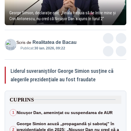
George Simion, declarație-șoc: „Finala trebuia să fie între mine și
Crin Antonescu, nu cred că Nicușor Dan a ajuns în turul 2”
Realitatea de Bacau
Scris de
Publicat:
30 ian. 2026, 09:22
Liderul suveraniștilor George Simion susține că
alegerile prezidențiale au fost fraudate
CUPRINS
Nicușor Dan, amenințat cu suspendarea de AUR
1
George Simion acuză „propagandă și sabotaj” în
prezidențialele din 2025: „Nicușor Dan nu cred că a
2