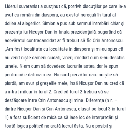
Liderul suveranist a susținut că, potrivit discuțiilor pe care le-a
avut cu români din diaspora, au existat nereguli în turul al
doilea al alegerilor. Simion a pus sub semnul întrebării chiar și
prezența lui Nicușor Dan în finala prezidențială, sugerând că
adevăratul contracandidat ar fi trebuit să fie Crin Antonescu.
„Am fost localitate cu localitate în diaspora și mi-au spus că
au venit niște oameni ciudați, vineri, imediat cum s-au deschis
urnele. N-am cum să dovedesc lucrurile astea, dar le spun
pentru că e datoria mea. Nu sunt pierzător care nu știe să
piardă, am avut și greșelile mele, însă Nicușor Dan nu cred că
a intrat măcar în turul 2. Cred că turul 2 trebuia să se
desfășoare între Crin Antonescu și mine. Diferența (n.r. –
dintre Nicușor Dan și Crin Antonescu, clasat pe locul 3 în turul
1) a fost suficient de mică ca să lase loc de interpretări și
toată logica politică ne arată lucrul ăsta. Nu e posibil și