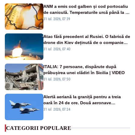
ANM a emis cod galben și cod portocaliu
de caniculă. Temperaturile urcă până la 38
de grade, iar nopțile devin tropicale
31 iul. 2026, 07:39
Atac fără precedent al Rusiei. O fabrică de
drone din Kiev deținută de o companie
americană, distrusă de o rachetă
31 iul. 2026, 07:40
rusească
ITALIA: 7 persoane, dispărute după
prăbușirea unei clădiri în Sicilia | VIDEO
31 iul. 2026, 07:50
Alertă aeriană la graniță pentru a treia
oară în 24 de ore. Două aeronave
Eurofighter britanice au fost ridicate de la
31 iul. 2026, 07:24
sol
CATEGORII POPULARE