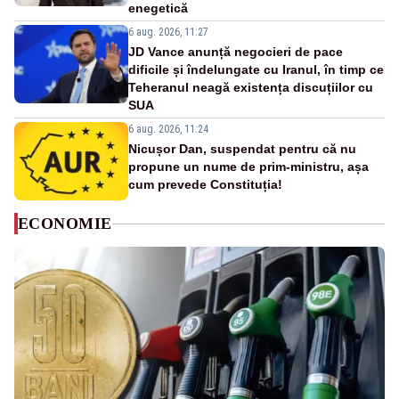
enegetică
6 aug. 2026, 11:27
JD Vance anunță negocieri de pace
dificile și îndelungate cu Iranul, în timp ce
Teheranul neagă existența discuțiilor cu
SUA
6 aug. 2026, 11:24
Nicușor Dan, suspendat pentru că nu
propune un nume de prim-ministru, așa
cum prevede Constituția!
ECONOMIE