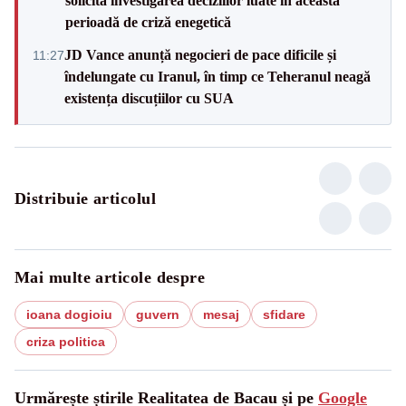
solicită investigarea deciziilor luate în această
perioadă de criză enegetică
JD Vance anunță negocieri de pace dificile și
11:27
îndelungate cu Iranul, în timp ce Teheranul neagă
existența discuțiilor cu SUA
Distribuie articolul
Mai multe articole despre
ioana dogioiu
guvern
mesaj
sfidare
criza politica
Urmărește știrile Realitatea de Bacau și pe
Google