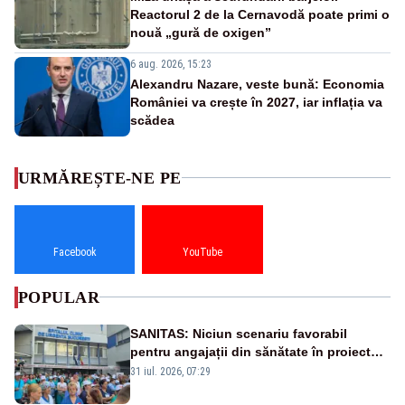
Reactorul 2 de la Cernavodă poate primi o
nouă „gură de oxigen”
6 aug. 2026, 15:23
Alexandru Nazare, veste bună: Economia
României va crește în 2027, iar inflația va
scădea
URMĂREȘTE-NE PE
Facebook
YouTube
POPULAR
SANITAS: Niciun scenariu favorabil
pentru angajații din sănătate în proiectul
Legii salarizării
31 iul. 2026, 07:29