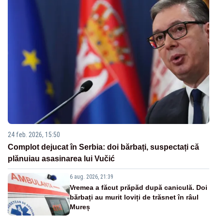
24 feb. 2026, 15:50
Complot dejucat în Serbia: doi bărbați, suspectați că
plănuiau asasinarea lui Vučić
6 aug. 2026, 21:39
Vremea a făcut prăpăd după caniculă. Doi
bărbați au murit loviți de trăsnet în râul
Mureș