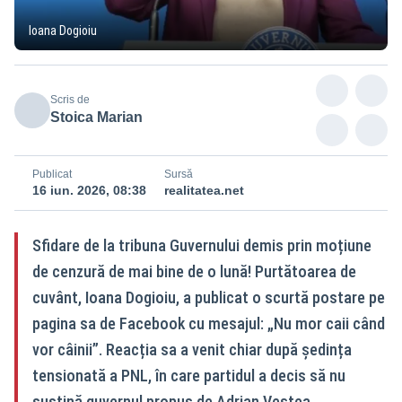
Ioana Dogioiu
Scris de
Stoica Marian
Publicat
Sursă
16 iun. 2026, 08:38
realitatea.net
Sfidare de la tribuna Guvernului demis prin moțiune
de cenzură de mai bine de o lună! Purtătoarea de
cuvânt, Ioana Dogioiu, a publicat o scurtă postare pe
pagina sa de Facebook cu mesajul: „Nu mor caii când
vor câinii”. Reacția sa a venit chiar după ședința
tensionată a PNL, în care partidul a decis să nu
susțină guvernul propus de Adrian Veștea.