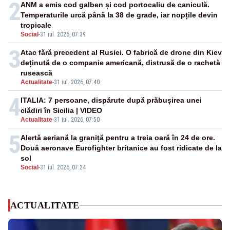
2
ANM a emis cod galben și cod portocaliu de caniculă.
Temperaturile urcă până la 38 de grade, iar nopțile devin
tropicale
Social
-
31 iul. 2026, 07:39
3
Atac fără precedent al Rusiei. O fabrică de drone din Kiev
deținută de o companie americană, distrusă de o rachetă
rusească
Actualitate
-
31 iul. 2026, 07:40
4
ITALIA: 7 persoane, dispărute după prăbușirea unei
clădiri în Sicilia | VIDEO
Actualitate
-
31 iul. 2026, 07:50
5
Alertă aeriană la graniță pentru a treia oară în 24 de ore.
Două aeronave Eurofighter britanice au fost ridicate de la
sol
Social
-
31 iul. 2026, 07:24
ACTUALITATE