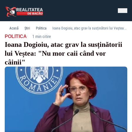
Acasă
Știri
Politica
Ioana Dogioiu, atac grav la susținătorii lui Veștea: "Nu mor caii când vor câinii"
·
POLITICA
1 min citire
Ioana Dogioiu, atac grav la susținătorii
lui Veștea: "Nu mor caii când vor
câinii"