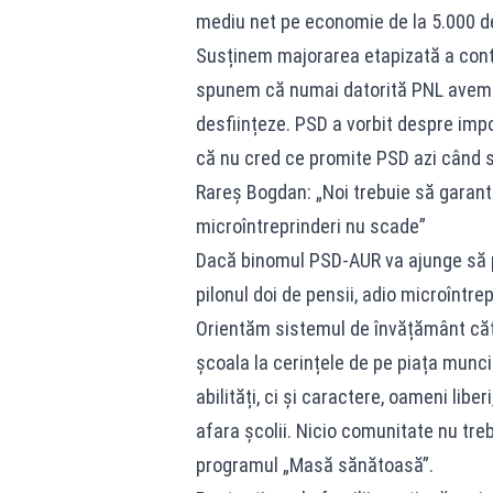
mediu net pe economie de la 5.000 de l
Susținem majorarea etapizată a contri
spunem că numai datorită PNL avem as
desființeze. PSD a vorbit despre impo
că nu cred ce promite PSD azi când s
Rareș Bogdan: „Noi trebuie să garantă
microîntreprinderi nu scade”
Dacă binomul PSD-AUR va ajunge să p
pilonul doi de pensii, adio microîntrep
Orientăm sistemul de învățământ cătr
școala la cerințele de pe piața munc
abilități, ci și caractere, oameni libe
afara școlii. Nicio comunitate nu tre
programul „Masă sănătoasă”.