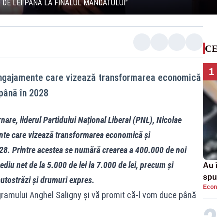
00 DE LEI PÂNĂ LA FINALUL MANDATULUI”
CE
1
angajamente care vizează transformarea economică
 până în 2028
nare, liderul Partidului Național Liberal (PNL), Nicolae
ente care vizează transformarea economică și
028. Printre acestea se numără crearea a 400.000 de noi
diu net de la 5.000 de lei la 7.000 de lei, precum și
Au 
spu
autostrăzi și drumuri expres.
Econ
pas
ramului Anghel Saligny și vă promit că-l vom duce până