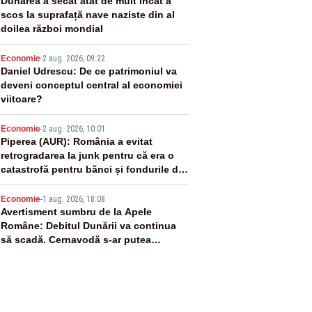
2
Dunărea a secat atât de mult încât a
scos la suprafață nave naziste din al
doilea război mondial
3
Economie
-
2 aug. 2026, 09:22
Daniel Udrescu: De ce patrimoniul va
deveni conceptul central al economiei
viitoare?
4
Economie
-
2 aug. 2026, 10:01
Piperea (AUR): România a evitat
retrogradarea la junk pentru că era o
catastrofă pentru bănci și fondurile de
pensii
5
Economie
-
1 aug. 2026, 18:08
Avertisment sumbru de la Apele
Române: Debitul Dunării va continua
să scadă. Cernavodă s-ar putea
închide în 4 zile