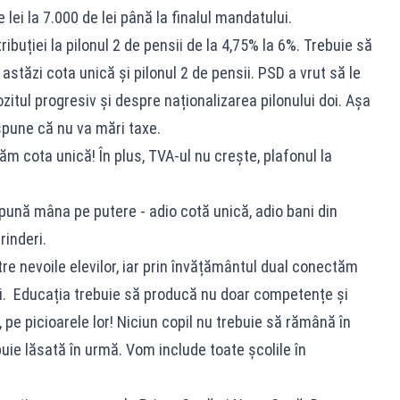
ei la 7.000 de lei până la finalul mandatului.
buției la pilonul 2 de pensii de la 4,75% la 6%. Trebuie să
tăzi cota unică și pilonul 2 de pensii. PSD a vrut să le
zitul progresiv și despre naționalizarea pilonului doi. Așa
pune că nu va mări taxe.
m cota unică! În plus, TVA-ul nu crește, plafonul la
ună mâna pe putere - adio cotă unică, adio bani din
rinderi.
e nevoile elevilor, iar prin învățământul dual conectăm
ii. Educația trebuie să producă nu doar competențe și
ri, pe picioarele lor! Niciun copil nu trebuie să rămână în
buie lăsată în urmă. Vom include toate școlile în