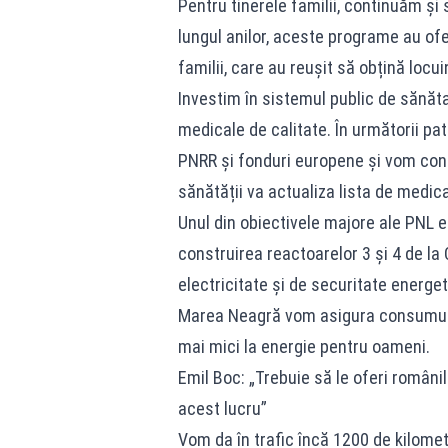
Pentru tinerele familii, continuăm ș
lungul anilor, aceste programe au ofe
familii, care au reușit să obțină locui
Investim în sistemul public de sănăta
medicale de calitate. În următorii pa
PNRR și fonduri europene și vom const
sănătății va actualiza lista de med
Unul din obiectivele majore ale PNL 
construirea reactoarelor 3 și 4 de l
electricitate și de securitate energet
Marea Neagră vom asigura consumul R
mai mici la energie pentru oameni.
Emil Boc: „Trebuie să le oferi români
acest lucru”
Vom da în trafic încă 1200 de kilometr