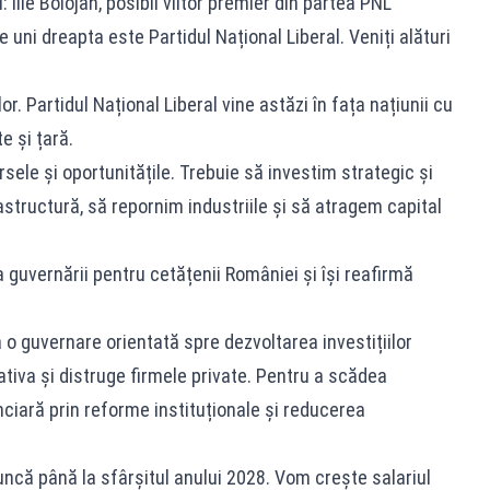
Ilie Bolojan, posibil viitor premier din partea PNL
e uni dreapta este Partidul Național Liberal. Veniți alături
. Partidul Național Liberal vine astăzi în fața națiunii cu
e și țară.
sele și oportunitățile. Trebuie să investim strategic și
frastructură, să repornim industriile și să atragem capital
 guvernării pentru cetățenii României și își reafirmă
o guvernare orientată spre dezvoltarea investițiilor
tiva și distruge firmele private. Pentru a scădea
nanciară prin reforme instituționale și reducerea
ncă până la sfârșitul anului 2028. Vom crește salariul