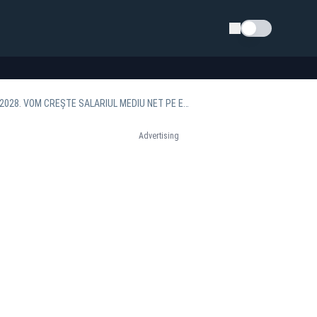
Schimba tema
NICOLAE CIUCĂ: „VOM CREA 400.000 DE NOI LOCURI DE MUNCĂ PÂNĂ LA SFÂRȘITUL ANULUI 2028. VOM CREȘTE SALARIUL MEDIU NET PE ECONOMIE DE LA 5.000 DE LEI LA 7.000 DE LEI PÂNĂ LA FINALUL MANDATULUI”
Advertising