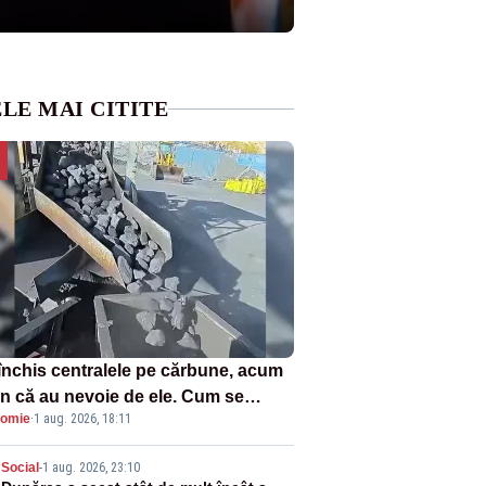
LE MAI CITITE
închis centralele pe cărbune, acum
n că au nevoie de ele. Cum se
omie
·
1 aug. 2026, 18:11
ează vina în plină criză energetică
Social
-
1 aug. 2026, 23:10