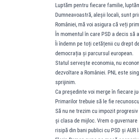
Luptăm pentru fiecare familie, luptă
Dumneavoastră, aleșii locali, sunt pri
României, mă voi asigura că veți prim
În momentul în care PSD a decis să 
Îi îndemn pe toți cetățenii cu drept 
democrația și parcursul european.
Statul servește economia, nu econom
dezvoltare a României. PNL este singur
sprijinim.
Ca președinte voi merge în fiecare județ
Primarilor trebuie să le fie recunoscu
Să nu ne trezim cu impozit progresiv
și clasa de mijloc. Vrem o guvernare 
risipă din bani publici cu PSD și AUR