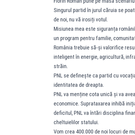
Florin Roman pune pe masă scenariul: 
Singurul partid în jurul căruia se poat
de noi, nu vă irosiți votul.
Misiunea mea este siguranța românilor
un program pentru familie, comunitat
România trebuie să-și valorifice resur
inteligent în energie, agricultură, in
străin.
PNL se definește ca partid cu vocația
identitatea de dreapta.
PNL va menține cota unică și va avea 
economice. Suprataxarea inhibă iniția
deficitul, PNL va întări disciplina fi
cheltuielilor statului.
Vom crea 400.000 de noi locuri de mu