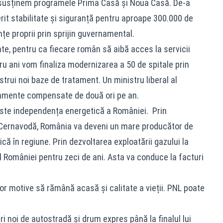
i susținem programele Prima Casă și Noua Casă. De-a
rit stabilitate și siguranță pentru aproape 300.000 de
nțe proprii prin sprijin guvernamental.
te, pentru ca fiecare român să aibă acces la servicii
tru ani vom finaliza modernizarea a 50 de spitale prin
rui noi baze de tratament. Un ministru liberal al
icamente compensate de două ori pe an.
este independența energetică a României. Prin
a Cernavodă, România va deveni un mare producător de
ică în regiune. Prin dezvoltarea exploatării gazului la
omâniei pentru zeci de ani. Asta va conduce la facturi
lor motive să rămână acasă și calitate a vieții. PNL poate
i noi de autostradă și drum expres până la finalul lui