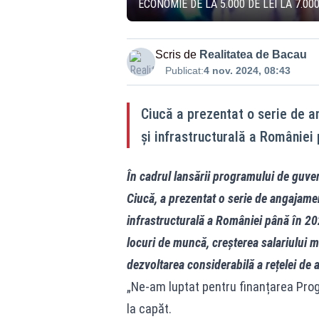
ECONOMIE DE LA 5.000 DE LEI LA 7.0
Scris de
Realitatea de Bacau
Publicat:
4 nov. 2024, 08:43
Ciucă a prezentat o serie de 
și infrastructurală a României
În cadrul lansării programului de guver
Ciucă, a prezentat o serie de angajam
infrastructurală a României până în 2
locuri de muncă, creșterea salariului me
dezvoltarea considerabilă a rețelei de 
„Ne-am luptat pentru finanțarea Prog
la capăt.