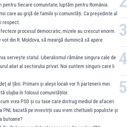
m pentru fiecare comunitate, luptăm pentru România.
mii care au grijă de familii și comunități. Ca președinte al
i respect.
afecteze procesul democratic, mizele au crescut enorm.
de vot din R. Moldova, să meargă duminică să apere
ia servește statul. Liberalismul rămâne singura cale de
ul aliat al sectorului privat. Noi suntem singurii care îi
 al țării. Primarii și aleșii locali vor fi partenerii mei.
tă slujba în folosul comunităților.
 cum vrea PSD și cu taxe care distrug mediul de afaceri
a PNL bazată pe investiții sau vrem cheltuieli populiste și
 la butoane?