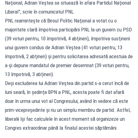
Naţional, Adrian Veştea se situează în afara Partidul Naţional
Liberal”, scrie în comunicatul PNL.
PNL reaminteşte că Biroul Politic Naţional a votat cu o
majoritate clară împotriva participării PNL la un guvern cu PSD
(39 voturi pentru, 10 împotrivă, 4 abţineri), împotriva susţinerii
unui guvern condus de Adrian Veştea (41 voturi pentru, 13
împotrivă, 2 abţineri) şi pentru solicitarea adresată acestuia de
a-şi depune mandatul de premier desemnat (39 voturi pentru,
13 împotrivă, 3 abţineri).
Deși excluderea lui Adrian Veștea din partid s-a cerut încă de
luni seară, în ședința BPN a PNL, acesta poate fi dat afară
doar în urma unui vot al Congresului, având în vedere că este
prim-vicepreședinte și nu un simplu membru de partid. Astfel,
liberalii își fac calculele în acest moment să organizeze un
Congres extraordinar până la finalul acestei săptămâni.