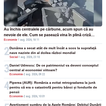
Au închis centralele pe cărbune, acum spun că au
nevoie de ele. Cum se pasează vina în plină criză
Economie
·
1 aug. 2026, 18:11
energetică
2
Dunărea a secat atât de mult încât a scos la suprafață
nave naziste din al doilea război mondial
Social
-
1 aug. 2026, 23:10
3
Daniel Udrescu: De ce patrimoniul va deveni conceptul
central al economiei viitoare?
Economie
-
2 aug. 2026, 09:22
4
Piperea (AUR): România a evitat retrogradarea la junk
pentru că era o catastrofă pentru bănci și fondurile de
pensii
Economie
-
2 aug. 2026, 10:01
Avertisment sumbru de la Apele Române: Debitul Dunării