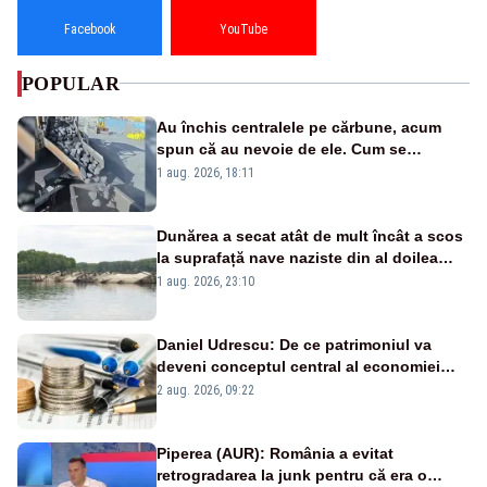
Facebook
YouTube
POPULAR
Au închis centralele pe cărbune, acum
spun că au nevoie de ele. Cum se
pasează vina în plină criză energetică
1 aug. 2026, 18:11
Dunărea a secat atât de mult încât a scos
la suprafață nave naziste din al doilea
război mondial
1 aug. 2026, 23:10
Daniel Udrescu: De ce patrimoniul va
deveni conceptul central al economiei
viitoare?
2 aug. 2026, 09:22
Piperea (AUR): România a evitat
retrogradarea la junk pentru că era o