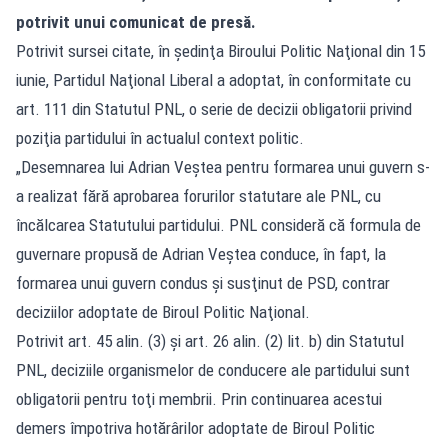
potrivit unui comunicat de presă.
Potrivit sursei citate, în şedinţa Biroului Politic Naţional din 15
iunie, Partidul Naţional Liberal a adoptat, în conformitate cu
art. 111 din Statutul PNL, o serie de decizii obligatorii privind
poziţia partidului în actualul context politic.
„Desemnarea lui Adrian Veştea pentru formarea unui guvern s-
a realizat fără aprobarea forurilor statutare ale PNL, cu
încălcarea Statutului partidului. PNL consideră că formula de
guvernare propusă de Adrian Veştea conduce, în fapt, la
formarea unui guvern condus şi susţinut de PSD, contrar
deciziilor adoptate de Biroul Politic Naţional.
Potrivit art. 45 alin. (3) şi art. 26 alin. (2) lit. b) din Statutul
PNL, deciziile organismelor de conducere ale partidului sunt
obligatorii pentru toţi membrii. Prin continuarea acestui
demers împotriva hotărârilor adoptate de Biroul Politic