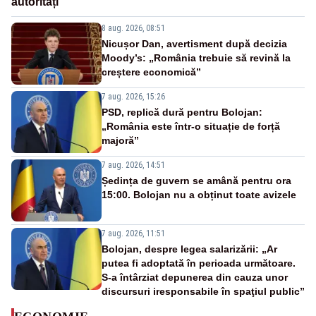
autorități
8 aug. 2026, 08:51
Nicușor Dan, avertisment după decizia
Moody’s: „România trebuie să revină la
creștere economică”
7 aug. 2026, 15:26
PSD, replică dură pentru Bolojan:
„România este într-o situație de forță
majoră”
7 aug. 2026, 14:51
Ședința de guvern se amână pentru ora
15:00. Bolojan nu a obținut toate avizele
7 aug. 2026, 11:51
Bolojan, despre legea salarizării: „Ar
putea fi adoptată în perioada următoare.
S-a întârziat depunerea din cauza unor
discursuri iresponsabile în spaţiul public”