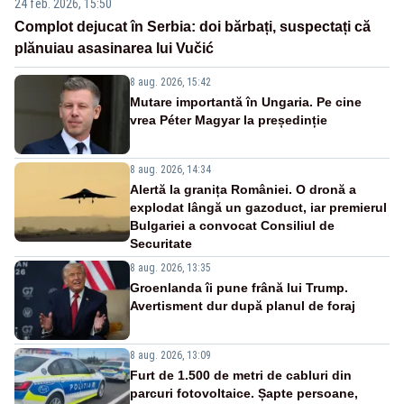
24 feb. 2026, 15:50
Complot dejucat în Serbia: doi bărbați, suspectați că
plănuiau asasinarea lui Vučić
8 aug. 2026, 15:42
Mutare importantă în Ungaria. Pe cine
vrea Péter Magyar la președinție
8 aug. 2026, 14:34
Alertă la granița României. O dronă a
explodat lângă un gazoduct, iar premierul
Bulgariei a convocat Consiliul de
Securitate
8 aug. 2026, 13:35
Groenlanda îi pune frână lui Trump.
Avertisment dur după planul de foraj
8 aug. 2026, 13:09
Furt de 1.500 de metri de cabluri din
parcuri fotovoltaice. Șapte persoane,