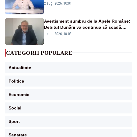
catastrofă pentru bănci și fondurile de
2 aug. 2026, 10:01
pensii
Avertisment sumbru de la Apele Române:
Debitul Dunării va continua să scadă.
Cernavodă s-ar putea închide în 4 zile
1 aug. 2026, 18:08
CATEGORII POPULARE
Actualitate
Politica
Economie
Social
Sport
Sanatate