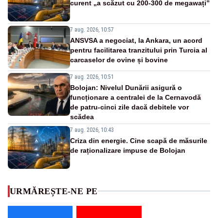
curent „a scăzut cu 200-300 de megawați”
7 aug. 2026, 10:57
ANSVSA a negociat, la Ankara, un acord
pentru facilitarea tranzitului prin Turcia al
carcaselor de ovine și bovine
7 aug. 2026, 10:51
Bolojan: Nivelul Dunării asigură o
funcționare a centralei de la Cernavodă
de patru-cinci zile dacă debitele vor
scădea
7 aug. 2026, 10:43
Criza din energie. Cine scapă de măsurile
de raționalizare impuse de Bolojan
URMĂREȘTE-NE PE