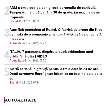
2
ANM a emis cod galben și cod portocaliu de caniculă.
Temperaturile urcă până la 38 de grade, iar nopțile devin
tropicale
Social
-
31 iul. 2026, 07:39
3
Atac fără precedent al Rusiei. O fabrică de drone din Kiev
deținută de o companie americană, distrusă de o rachetă
rusească
Actualitate
-
31 iul. 2026, 07:40
4
ITALIA: 7 persoane, dispărute după prăbușirea unei
clădiri în Sicilia | VIDEO
Actualitate
-
31 iul. 2026, 07:50
5
Alertă aeriană la graniță pentru a treia oară în 24 de ore.
Două aeronave Eurofighter britanice au fost ridicate de la
sol
Social
-
31 iul. 2026, 07:24
ACTUALITATE