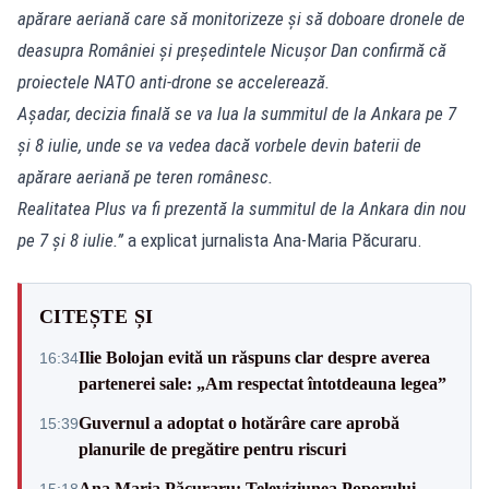
apărare aeriană care să monitorizeze și să doboare dronele de
deasupra României și președintele Nicușor Dan confirmă că
proiectele NATO anti-drone se accelerează.
Așadar, decizia finală se va lua la summitul de la Ankara pe 7
și 8 iulie, unde se va vedea dacă vorbele devin baterii de
apărare aeriană pe teren românesc.
Realitatea Plus va fi prezentă la summitul de la Ankara din nou
pe 7 și 8 iulie.”
a explicat jurnalista Ana-Maria Păcuraru.
CITEȘTE ȘI
Ilie Bolojan evită un răspuns clar despre averea
16:34
partenerei sale: „Am respectat întotdeauna legea”
Guvernul a adoptat o hotărâre care aprobă
15:39
planurile de pregătire pentru riscuri
Ana Maria Păcuraru: Televiziunea Poporului
15:18