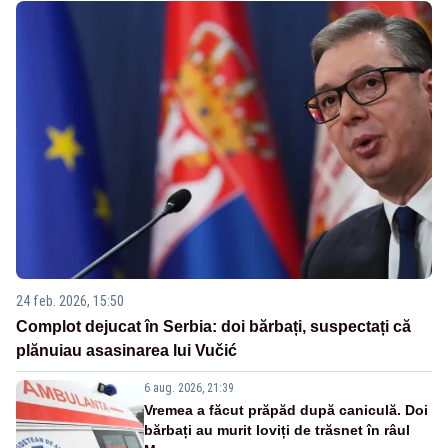
24 feb. 2026, 15:50
Complot dejucat în Serbia: doi bărbați, suspectați că
plănuiau asasinarea lui Vučić
6 aug. 2026, 21:39
Vremea a făcut prăpăd după caniculă. Doi
bărbați au murit loviți de trăsnet în râul