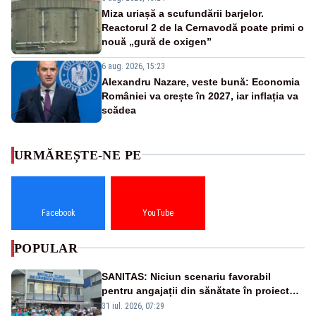
Miza uriașă a scufundării barjelor.
Reactorul 2 de la Cernavodă poate primi o
nouă „gură de oxigen”
6 aug. 2026, 15:23
Alexandru Nazare, veste bună: Economia
României va crește în 2027, iar inflația va
scădea
URMĂREȘTE-NE PE
Facebook
YouTube
POPULAR
SANITAS: Niciun scenariu favorabil
pentru angajații din sănătate în proiectul
Legii salarizării
31 iul. 2026, 07:29