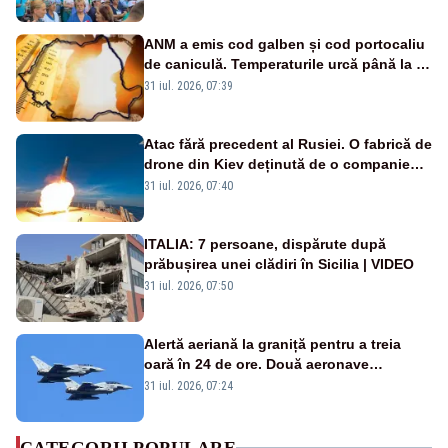
ANM a emis cod galben și cod portocaliu
de caniculă. Temperaturile urcă până la 38
de grade, iar nopțile devin tropicale
31 iul. 2026, 07:39
Atac fără precedent al Rusiei. O fabrică de
drone din Kiev deținută de o companie
americană, distrusă de o rachetă
31 iul. 2026, 07:40
rusească
ITALIA: 7 persoane, dispărute după
prăbușirea unei clădiri în Sicilia | VIDEO
31 iul. 2026, 07:50
Alertă aeriană la graniță pentru a treia
oară în 24 de ore. Două aeronave
Eurofighter britanice au fost ridicate de la
31 iul. 2026, 07:24
sol
CATEGORII POPULARE