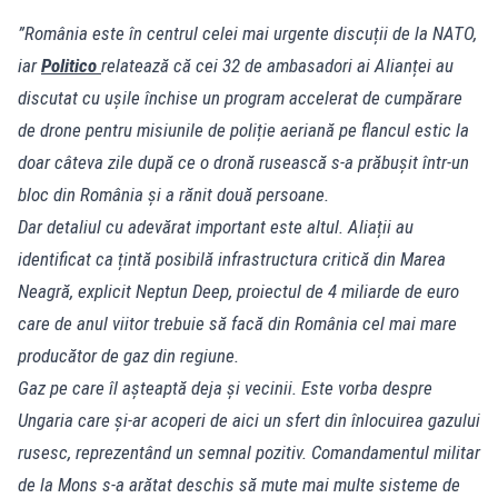
”România este în centrul celei mai urgente discuții de la NATO,
iar
Politico
relatează că cei 32 de ambasadori ai Alianței au
discutat cu ușile închise un program accelerat de cumpărare
de drone pentru misiunile de poliție aeriană pe flancul estic la
doar câteva zile după ce o dronă rusească s-a prăbușit într-un
bloc din România și a rănit două persoane.
Dar detaliul cu adevărat important este altul. Aliații au
identificat ca țintă posibilă infrastructura critică din Marea
Neagră, explicit Neptun Deep, proiectul de 4 miliarde de euro
care de anul viitor trebuie să facă din România cel mai mare
producător de gaz din regiune.
Gaz pe care îl așteaptă deja și vecinii. Este vorba despre
Ungaria care și-ar acoperi de aici un sfert din înlocuirea gazului
rusesc, reprezentând un semnal pozitiv. Comandamentul militar
de la Mons s-a arătat deschis să mute mai multe sisteme de