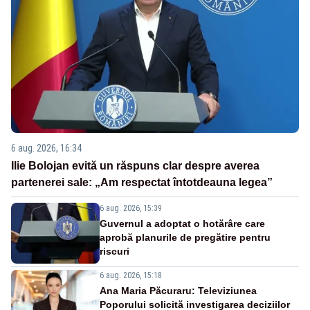
6 aug. 2026, 16:34
Ilie Bolojan evită un răspuns clar despre averea
partenerei sale: „Am respectat întotdeauna legea”
6 aug. 2026, 15:39
Guvernul a adoptat o hotărâre care
aprobă planurile de pregătire pentru
riscuri
6 aug. 2026, 15:18
Ana Maria Păcuraru: Televiziunea
Poporului solicită investigarea deciziilor