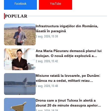
Facebook
YouTube
POPULAR
Infrastructura irigațiilor din România,
lăsată în paragină
2 aug. 2026, 15:38
Ana Maria Păcuraru demască planul lui
Bolojan. O nouă ediție explozivă a
emisiunii „Miza Zilei” la Realitatea PLUS
2 aug. 2026, 15:42
Misiune ratată la Izvoarele, pe Dunăre:
stânca nu a cedat, militarii reiau
detonările luni – VIDEO
2 aug. 2026, 15:48
Drona care a ținut Tulcea în alertă a
zburat 20 de minute deasupra apelor
României. Au fost ridicate două F-16
2 aug. 2026, 19:28