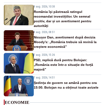
8 aug. 2026, 10:38
România își păstrează ratingul
recomandat investițiilor. Un semnal
pozitiv, dar și un avertisment pentru
autorități
8 aug. 2026, 08:51
Nicușor Dan, avertisment după decizia
Moody’s: „România trebuie să revină la
creștere economică”
7 aug. 2026, 15:26
PSD, replică dură pentru Bolojan:
„România este într-o situație de forță
majoră”
7 aug. 2026, 14:51
Ședința de guvern se amână pentru ora
15:00. Bolojan nu a obținut toate avizele
ECONOMIE