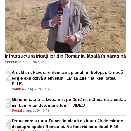
Infrastructura irigațiilor din România, lăsată în paragină
Economie
·
2 aug. 2026, 15:38
2
Ana Maria Păcuraru demască planul lui Bolojan. O nouă
ediție explozivă a emisiunii „Miza Zilei” la Realitatea
PLUS
Politica
-
2 aug. 2026, 15:42
3
Misiune ratată la Izvoarele, pe Dunăre: stânca nu a cedat,
militarii reiau detonările luni – VIDEO
Social
-
2 aug. 2026, 15:48
4
Drona care a ținut Tulcea în alertă a zburat 20 de minute
deasupra apelor României. Au fost ridicate două F-16