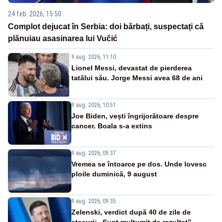
24 feb. 2026, 15:50
Complot dejucat în Serbia: doi bărbați, suspectați că
plănuiau asasinarea lui Vučić
9 aug. 2026, 11:10
Lionel Messi, devastat de pierderea
tatălui său. Jorge Messi avea 68 de ani
9 aug. 2026, 10:51
Joe Biden, vești îngrijorătoare despre
cancer. Boala s-a extins
9 aug. 2026, 09:37
Vremea se întoarce pe dos. Unde lovesc
ploile duminică, 9 august
9 aug. 2026, 09:35
Zelenski, verdict după 40 de zile de
atacuri: „Sunt mulțumit de rezultat”