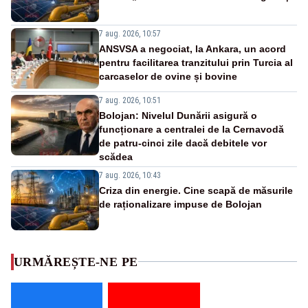
7 aug. 2026, 10:57
ANSVSA a negociat, la Ankara, un acord
pentru facilitarea tranzitului prin Turcia al
carcaselor de ovine și bovine
7 aug. 2026, 10:51
Bolojan: Nivelul Dunării asigură o
funcționare a centralei de la Cernavodă
de patru-cinci zile dacă debitele vor
scădea
7 aug. 2026, 10:43
Criza din energie. Cine scapă de măsurile
de raționalizare impuse de Bolojan
URMĂREȘTE-NE PE