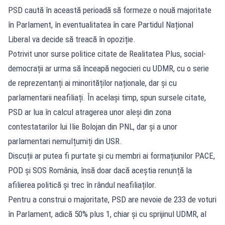
PSD caută în această perioadă să formeze o nouă majoritate
în Parlament, în eventualitatea în care Partidul Național
Liberal va decide să treacă în opoziție.
Potrivit unor surse politice citate de Realitatea Plus, social-
democrații ar urma să înceapă negocieri cu UDMR, cu o serie
de reprezentanți ai minorităților naționale, dar și cu
parlamentarii neafiliați. În același timp, spun sursele citate,
PSD ar lua în calcul atragerea unor aleși din zona
contestatarilor lui Ilie Bolojan din PNL, dar și a unor
parlamentari nemulțumiți din USR.
Discuții ar putea fi purtate și cu membri ai formațiunilor PACE,
POD și SOS România, însă doar dacă aceștia renunță la
afilierea politică și trec în rândul neafiliaților.
Pentru a construi o majoritate, PSD are nevoie de 233 de voturi
în Parlament, adică 50% plus 1, chiar și cu sprijinul UDMR, al