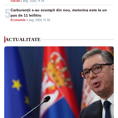
Social
-
2 aug. 2026, 19:28
5
Carburanții s-au scumpit din nou, motorina este la un
pas de 11 lei/litru
Economie
-
2 aug. 2026, 15:36
ACTUALITATE