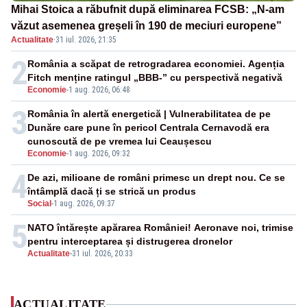
Mihai Stoica a răbufnit după eliminarea FCSB: „N-am
văzut asemenea greșeli în 190 de meciuri europene”
Actualitate
·
31 iul. 2026, 21:35
2
România a scăpat de retrogradarea economiei. Agenția
Fitch menține ratingul „BBB-” cu perspectivă negativă
Economie
-
1 aug. 2026, 06:48
3
România în alertă energetică | Vulnerabilitatea de pe
Dunăre care pune în pericol Centrala Cernavodă era
cunoscută de pe vremea lui Ceaușescu
Economie
-
1 aug. 2026, 09:32
4
De azi, milioane de români primesc un drept nou. Ce se
întâmplă dacă ți se strică un produs
Social
-
1 aug. 2026, 09:37
5
NATO întărește apărarea României! Aeronave noi, trimise
pentru interceptarea și distrugerea dronelor
Actualitate
-
31 iul. 2026, 20:33
ACTUALITATE