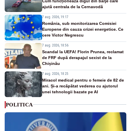
Cum funcționează digul din barje care
ajută centrala de la Cernavodă
7 aug. 2026, 19:17
România, sub monitorizarea Comisiei
Europene din cauza crizei energetice. Ce
cere Victor Negrescu
7 aug. 2026, 18:56
Scandal la UEFA! Florin Prunea, reclamat
de FRF după derapajul sexist de la
Chișinău
7 aug. 2026, 18:25
Miracol medical pentru o femeie de 82 de
ani. Și-a recăpătat vederea cu ajutorul
unei tehnologii bazate pe AI
POLITICA