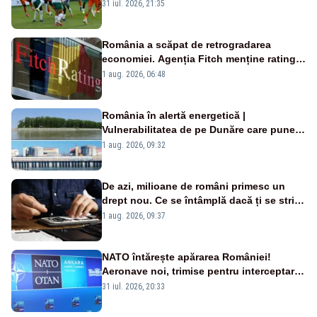
190 de meciuri europene”
31 iul. 2026, 21:35
România a scăpat de retrogradarea
economiei. Agenția Fitch menține ratingul
„BBB-” cu perspectivă negativă
1 aug. 2026, 06:48
România în alertă energetică |
Vulnerabilitatea de pe Dunăre care pune
în pericol Centrala Cernavodă era
1 aug. 2026, 09:32
cunoscută de pe vremea lui Ceaușescu
De azi, milioane de români primesc un
drept nou. Ce se întâmplă dacă ți se strică
un produs
1 aug. 2026, 09:37
NATO întărește apărarea României!
Aeronave noi, trimise pentru interceptarea
și distrugerea dronelor
31 iul. 2026, 20:33