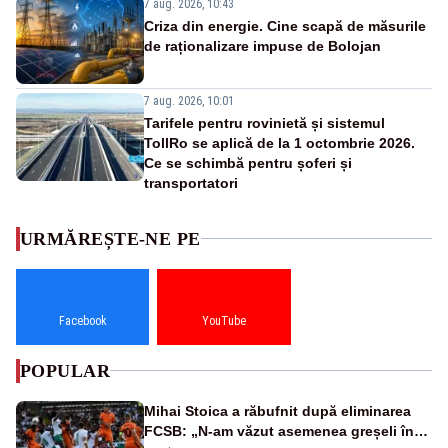
7 aug. 2026, 10:43
Criza din energie. Cine scapă de măsurile
de raționalizare impuse de Bolojan
7 aug. 2026, 10:01
Tarifele pentru rovinietă și sistemul
TollRo se aplică de la 1 octombrie 2026.
Ce se schimbă pentru șoferi și
transportatori
URMĂREȘTE-NE PE
Facebook
YouTube
POPULAR
Mihai Stoica a răbufnit după eliminarea
FCSB: „N-am văzut asemenea greșeli în