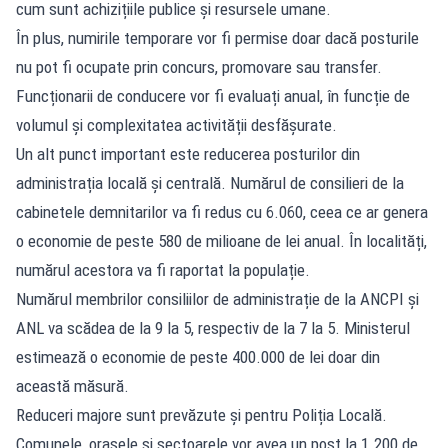
cum sunt achizițiile publice și resursele umane.
În plus, numirile temporare vor fi permise doar dacă posturile
nu pot fi ocupate prin concurs, promovare sau transfer.
Funcționarii de conducere vor fi evaluați anual, în funcție de
volumul și complexitatea activității desfășurate.
Un alt punct important este reducerea posturilor din
administrația locală și centrală. Numărul de consilieri de la
cabinetele demnitarilor va fi redus cu 6.060, ceea ce ar genera
o economie de peste 580 de milioane de lei anual. În localități,
numărul acestora va fi raportat la populație.
Numărul membrilor consiliilor de administrație de la ANCPI și
ANL va scădea de la 9 la 5, respectiv de la 7 la 5. Ministerul
estimează o economie de peste 400.000 de lei doar din
această măsură.
Reduceri majore sunt prevăzute și pentru Poliția Locală.
Comunele, orașele și sectoarele vor avea un post la 1.200 de