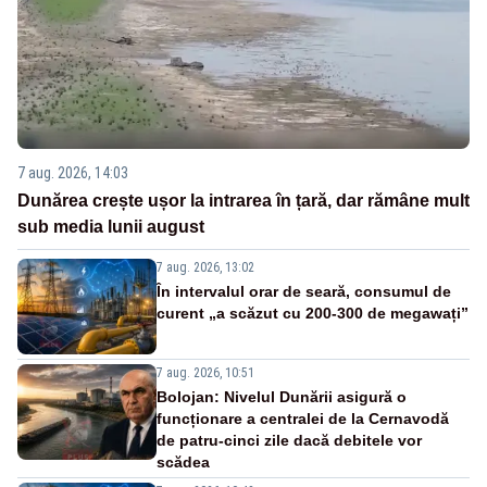
7 aug. 2026, 14:03
Dunărea crește ușor la intrarea în țară, dar rămâne mult
sub media lunii august
7 aug. 2026, 13:02
În intervalul orar de seară, consumul de
curent „a scăzut cu 200-300 de megawați”
7 aug. 2026, 10:51
Bolojan: Nivelul Dunării asigură o
funcționare a centralei de la Cernavodă
de patru-cinci zile dacă debitele vor
scădea