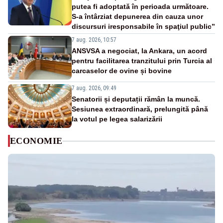
putea fi adoptată în perioada următoare.
S-a întârziat depunerea din cauza unor
discursuri iresponsabile în spaţiul public”
7 aug. 2026, 10:57
ANSVSA a negociat, la Ankara, un acord
pentru facilitarea tranzitului prin Turcia al
carcaselor de ovine și bovine
7 aug. 2026, 09:49
Senatorii și deputații rămân la muncă.
Sesiunea extraordinară, prelungită până
la votul pe legea salarizării
ECONOMIE